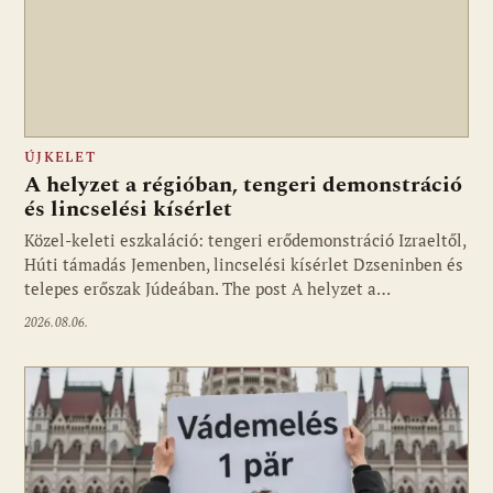
ÚJKELET
A helyzet a régióban, tengeri demonstráció
és lincselési kísérlet
Közel-keleti eszkaláció: tengeri erődemonstráció Izraeltől,
Húti támadás Jemenben, lincselési kísérlet Dzseninben és
telepes erőszak Júdeában. The post A helyzet a…
2026.08.06.