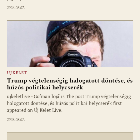
2026.08.07.
ÚJKELET
Trump végtelenségig halogatott döntése, és
húzós politikai helycserék
ujkeletlive - Gofman lojális The post Trump végtelenségig
Fotó: ujkelet.live
halogatott döntése, és húzós politikai helycserék first
appeared on Új Kelet Live.
2026.08.07.