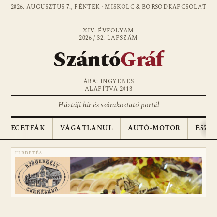
2026. AUGUSZTUS 7., PÉNTEK · MISKOLC & BORSOD
KAPCSOLAT
XIV. ÉVFOLYAM
2026 / 32. LAPSZÁM
Szántó
Gráf
ÁRA: INGYENES
ALAPÍTVA 2013
Háztáji hír és szórakoztató portál
ECETFÁK
VÁGATLANUL
AUTÓ-MOTOR
ÉSZA
HIRDETÉS