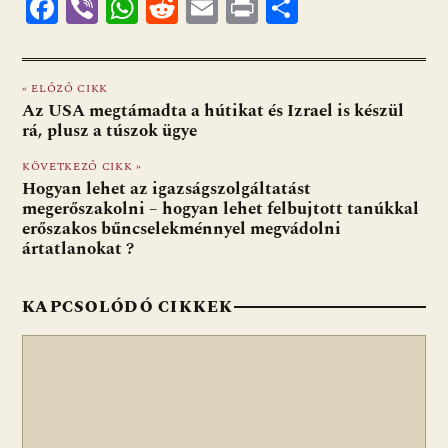
F
Vi
W
R
E
Pr
O
ac
b
h
e
m
in
ss
e
er
at
d
ai
t
za
« ELŐZŐ CIKK
b
s
di
l
m
Az USA megtámadta a hútikat és Izrael is készül
o
A
t
e
rá, plusz a túszok ügye
o
p
g
KÖVETKEZŐ CIKK »
Hogyan lehet az igazságszolgáltatást
k
p
megerőszakolni – hogyan lehet felbujtott tanúkkal
erőszakos bűncselekménnyel megvádolni
ártatlanokat ?
KAPCSOLÓDÓ CIKKEK