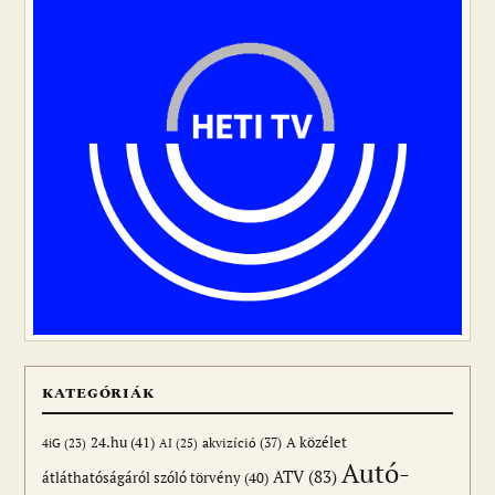
KATEGÓRIÁK
24.hu
(41)
akvizíció
(37)
A közélet
AI
(25)
4iG
(23)
Autó-
ATV
(83)
átláthatóságáról szóló törvény
(40)