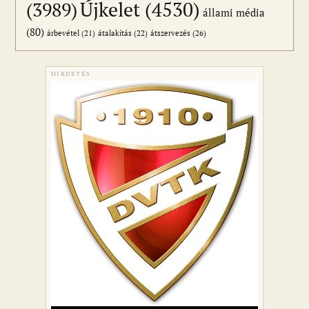
Újkelet
(4530)
(3989)
állami média
(80)
átszervezés
(26)
árbevétel
(21)
átalakítás
(22)
HIRDETÉS