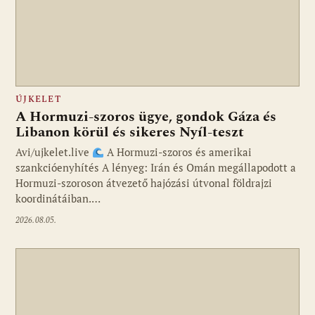
ÚJKELET
A Hormuzi-szoros ügye, gondok Gáza és
Libanon körül és sikeres Nyíl-teszt
Avi/ujkelet.live
A Hormuzi-szoros és amerikai
szankcióenyhítés A lényeg: Irán és Omán megállapodott a
Hormuzi-szoroson átvezető hajózási útvonal földrajzi
koordinátáiban.…
2026.08.05.