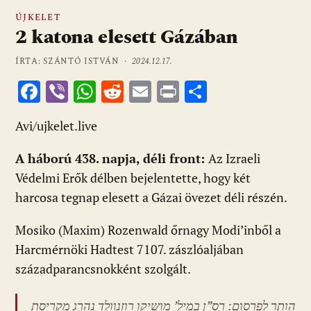
ÚJKELET
2 katona elesett Gázában
ÍRTA: SZÁNTÓ ISTVÁN ·
2024.12.17.
F
Vi
W
R
E
Pr
O
ac
b
h
e
m
in
ss
Avi/ujkelet.live
e
er
at
d
ai
t
za
b
s
di
l
m
A háború 438. napja, déli front:
Az Izraeli
o
A
t
e
Védelmi Erők délben bejelentette, hogy két
o
p
g
harcosa tegnap elesett a Gázai övezet déli részén.
k
p
Mosiko (Maxim) Rozenwald őrnagy Modi’inből a
Harcmérnöki Hadtest 7107. zászlóaljában
századparancsnokként szolgált.
הותר לפרסום: רס”ן במיל’ מושיקו רוזנוולד נהרג מקריסת