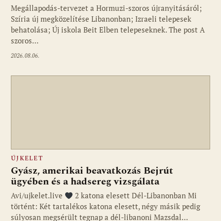
Megállapodás-tervezet a Hormuzi-szoros újranyitásáról;
Szíria új megközelítése Libanonban; Izraeli telepesek
behatolása; Új iskola Beit Elben telepeseknek. The post A
szoros…
2026.08.06.
ÚJKELET
Gyász, amerikai beavatkozás Bejrút
ügyében és a hadsereg vizsgálata
Avi/ujkelet.live
2 katona elesett Dél-Libanonban Mi
történt: Két tartalékos katona elesett, négy másik pedig
súlyosan megsérült tegnap a dél-libanoni Mazsdal…