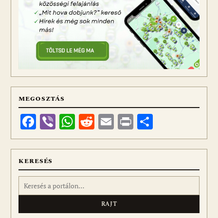
MEGOSZTÁS
Facebook
Viber
WhatsApp
Reddit
Email
Print
Ossza
meg
KERESÉS
Keresés: