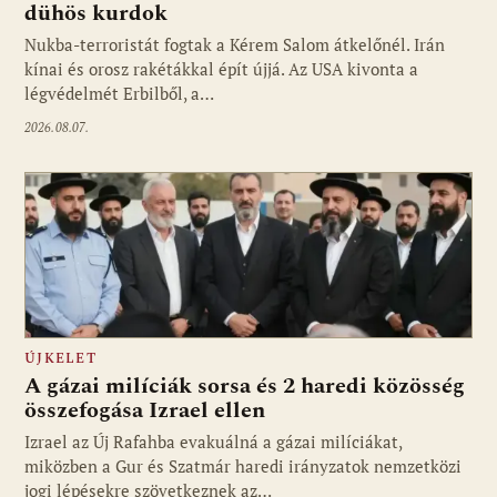
dühös kurdok
Nukba-terroristát fogtak a Kérem Salom átkelőnél. Irán
kínai és orosz rakétákkal épít újjá. Az USA kivonta a
légvédelmét Erbilből, a…
2026.08.07.
ÚJKELET
A gázai milíciák sorsa és 2 haredi közösség
összefogása Izrael ellen
Izrael az Új Rafahba evakuálná a gázai milíciákat,
miközben a Gur és Szatmár haredi irányzatok nemzetközi
jogi lépésekre szövetkeznek az…