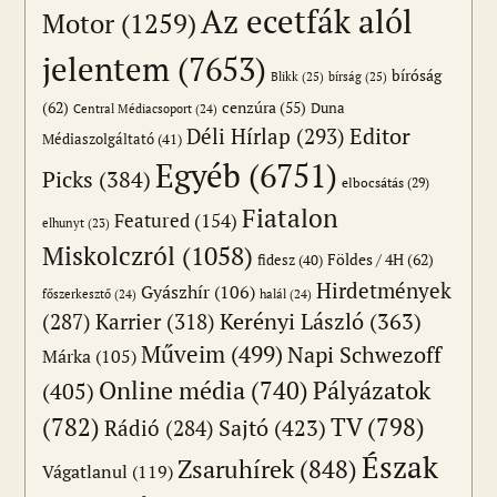
Az ecetfák alól
Motor
(1259)
jelentem
(7653)
bíróság
Blikk
(25)
bírság
(25)
(62)
cenzúra
(55)
Duna
Central Médiacsoport
(24)
Editor
Déli Hírlap
(293)
Médiaszolgáltató
(41)
Egyéb
(6751)
Picks
(384)
elbocsátás
(29)
Fiatalon
Featured
(154)
elhunyt
(23)
Miskolczról
(1058)
Földes / 4H
(62)
fidesz
(40)
Hirdetmények
Gyászhír
(106)
főszerkesztő
(24)
halál
(24)
(287)
Karrier
(318)
Kerényi László
(363)
Műveim
(499)
Napi Schwezoff
Márka
(105)
Online média
(740)
Pályázatok
(405)
(782)
TV
(798)
Sajtó
(423)
Rádió
(284)
Észak
Zsaruhírek
(848)
Vágatlanul
(119)