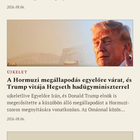
2026.08.06.
ÚJKELET
A Hormuzi megállapodás egyelőre várat, és
Trump vitája Hegseth hadügyminiszterrel
ujkeletlive Egyelőre Irán, és Donald Trump elnök is
Fotó: ujkelet.live
megerősítette a küszöbön álló megállapodást a Hormuzi-
szoros megnyitására vonatkozóan. Az Ománnal közös…
2026.08.06.