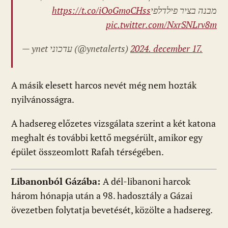
https://t.co/iOoGmoCHss
מבנה בציר פילדלפי
pic.twitter.com/NxrSNLrv8m
— ynet עדכוני (@ynetalerts)
2024. december 17.
A másik elesett harcos nevét még nem hozták
nyilvánosságra.
A hadsereg előzetes vizsgálata szerint a két katona
meghalt és további kettő megsérült, amikor egy
épület összeomlott Rafah térségében.
Libanonból Gázába:
A dél-libanoni harcok
három hónapja után a 98. hadosztály a Gázai
övezetben folytatja bevetését, közölte a hadsereg.