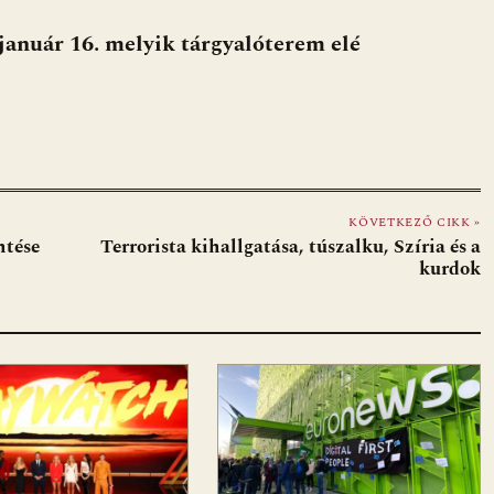
január 16. melyik tárgyalóterem elé
KÖVETKEZŐ CIKK »
ntése
Terrorista kihallgatása, túszalku, Szíria és a
kurdok