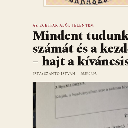
AZ ECETFÁK ALÓL JELENTEM
Mindent tudunk 
számát és a kezdé
– hajt a kíváncsi
ÍRTA: SZÁNTÓ ISTVÁN ·
2025.01.07.