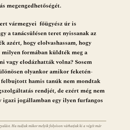
ítás megengedhetőségét.
ert vármegyei főügyész úr is
ogy a tanácsülésen teret nyissanak az
ék azért, hogy elolvashassam, hogy
t milyen formában küldték meg a
teni vagy elodázhatták volna? Sosem
különösen olyankor amikor feketén-
 felbujtott hamis tanúk nem mondtak
gszolgáltatás rendjét, de ezért még nem
y igazi jogállamban egy ilyen furfangos
gyalást. Ha tudjuk mikor melyik folyóson várhatjuk ki a végét már