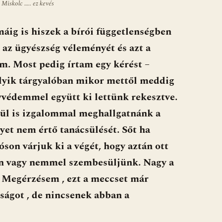
 Miskolc ….. ez kevés
ig is hiszek a bírói függetlenségben
az ügyészség véleményét és azt a
m. Most pedig írtam egy kérést –
lyik tárgyalóban mikor mettől meddig
ügyvédemmel együtt ki lettünk rekesztve.
kül is izgalommal meghallgatnánk a
yet nem értő tanácsülését. Sőt ha
son várjuk ki a végét, hogy aztán ott
en vagy nemmel szembesüljünk. Nagy a
. Megérzésem , ezt a meccset már
zságot , de nincsenek abban a