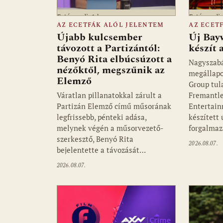
Fotó: media1.hu
Fotó: medi
AZ ECETFÁK ALÓL JELENTEM
AZ ECET
Újabb kulcsember
Új Bay
távozott a Partizántól:
készít
Benyó Rita elbúcsúzott a
Nagyszab
nézőktől, megszűnik az
megállapo
Elemző
Group tul
Váratlan pillanatokkal zárult a
Fremantle
Partizán Elemző című műsorának
Entertain
legfrissebb, pénteki adása,
készített
melynek végén a műsorvezető-
forgalmaz
szerkesztő, Benyó Rita
2026.08.07.
bejelentette a távozását…
2026.08.07.