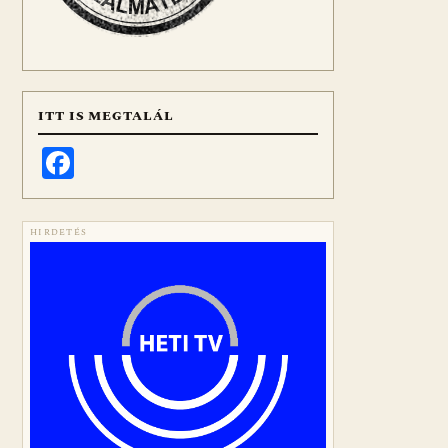
ITT IS MEGTALÁL
Facebook
HIRDETÉS