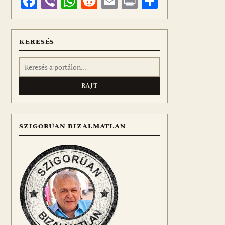
Facebook
Viber
WhatsApp
Reddit
Email
Print
Ossza
meg
KERESÉS
Keresés:
SZIGORÚAN BIZALMATLAN