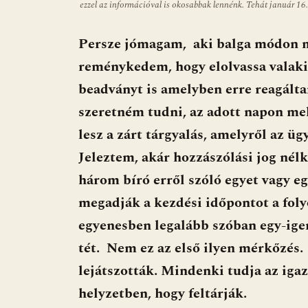
ezzel az információval is okosabbak lennénk. Tehát január 16.
Persze jómagam, aki balga módon má
reménykedem, hogy elolvassa valaki 
beadványt is amelyben erre reagálta
szeretném tudni, az adott napon me
lesz a zárt tárgyalás, amelyről az 
Jeleztem, akár hozzászólási jog nél
három bíró erről szóló egyet vagy eg
megadják a kezdési időpontot a folyó
egyenesben legalább szóban egy-ig
tét. Nem ez az első ilyen mérkőzés
lejátszották. Mindenki tudja az iga
helyzetben, hogy feltárják.