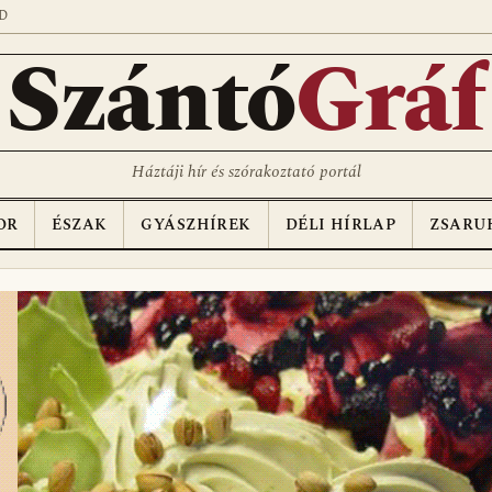
D
Szántó
Gráf
Háztáji hír és szórakoztató portál
OR
ÉSZAK
GYÁSZHÍREK
DÉLI HÍRLAP
ZSARU