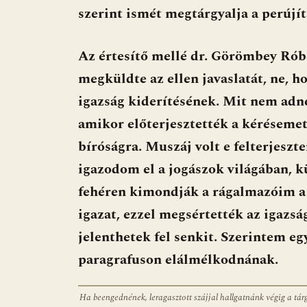
o
p
g
szerint ismét megtárgyalja a perúj
k
p
Az értesítő mellé dr. Görömbey Rób
megküldte az ellen javaslatát, ne, h
igazság kiderítésének. Mit nem adn
amikor előterjesztették a kéréseme
bíróságra. Muszáj volt e felterjesz
igazodom el a jogászok világában, 
fehéren kimondják a rágalmazóim a
igazat, ezzel megsértették az igazsá
jelenthetek fel senkit. Szerintem eg
paragrafuson elálmélkodnának.
Ha beengednének, leragasztott szájjal hallgatnánk végig a tár