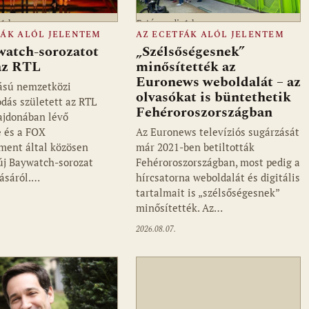
a1.hu
Fotó: media1.hu
FÁK ALÓL JELENTEM
AZ ECETFÁK ALÓL JELENTEM
watch-sorozatot
„Szélsőségesnek”
 az RTL
minősítették az
Euronews weboldalát – az
ású nemzetközi
olvasókat is büntethetik
dás született az RTL
Fehéroroszországban
ajdonában lévő
 és a FOX
Az Euronews televíziós sugárzását
ment által közösen
már 2021-ben betiltották
 új Baywatch-sorozat
Fehéroroszországban, most pedig a
ásáról.…
hírcsatorna weboldalát és digitális
tartalmait is „szélsőségesnek”
minősítették. Az…
2026.08.07.