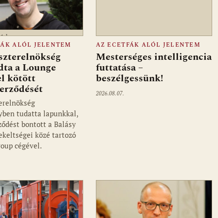
a1.hu
FÁK ALÓL JELENTEM
AZ ECETFÁK ALÓL JELENTEM
szterelnökség
Mesterséges intelligencia
dta a Lounge
futtatása –
l kötött
beszélgessünk!
zerződését
2026.08.07.
erelnökség
ben tudatta lapunkkal,
ződést bontott a Balásy
ekeltségei közé tartozó
oup cégével.