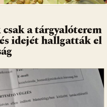
csak a tárgyalóterem
s idejét hallgatták el
ság