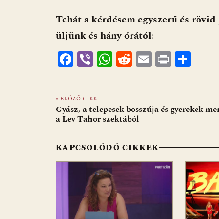
Tehát a kérdésem egyszerű és rövid 
üljünk és hány órától:
F
Vi
W
R
E
Pr
O
ac
b
h
e
m
in
ss
e
er
at
d
ai
t
za
« ELŐZŐ CIKK
b
s
di
l
m
Gyász, a telepesek bosszúja és gyerekek me
o
A
t
e
a Lev Tahor szektából
o
p
g
KAPCSOLÓDÓ CIKKEK
k
p