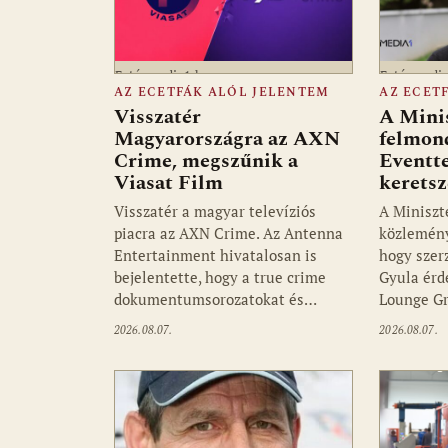
Fotó: media1.hu
Fotó: medi
AZ ECETFÁK ALÓL JELENTEM
AZ ECET
Visszatér
A Mini
Magyarországra az AXN
felmon
Crime, megszűnik a
Eventte
Viasat Film
kerets
Visszatér a magyar televíziós
A Miniszt
piacra az AXN Crime. Az Antenna
közlemény
Entertainment hivatalosan is
hogy szer
bejelentette, hogy a true crime
Gyula érd
dokumentumsorozatokat és…
Lounge Gr
2026.08.07.
2026.08.07.