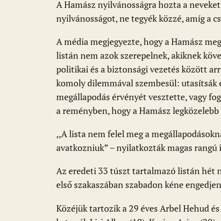
k
p
A Hamász nyilvánosságra hozta a neveket,
nyilvánosságot, ne tegyék közzé, amíg a c
A média megjegyezte, hogy a Hamász megs
listán nem azok szerepelnek, akiknek köv
politikai és a biztonsági vezetés között ar
komoly dilemmával szembesül: utasítsák el
megállapodás érvényét vesztette, vagy fog
a reményben, hogy a Hamász legközelebb 
,,A lista nem felel meg a megállapodásokn
avatkozniuk” – nyilatkozták magas rangú i
Az eredeti 33 túszt tartalmazó listán hét
első szakaszában szabadon kéne engedjen
Közéjük tartozik a 29 éves Arbel Hehud és 