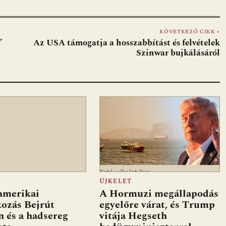
KÖVETKEZŐ CIKK »
”
Az USA támogatja a hosszabbítást és felvételek
Szinwar bujkálásáról
Fotó: ujkelet.live
ÚJKELET
amerikai
A Hormuzi megállapodás
kozás Bejrút
egyelőre várat, és Trump
 és a hadsereg
vitája Hegseth