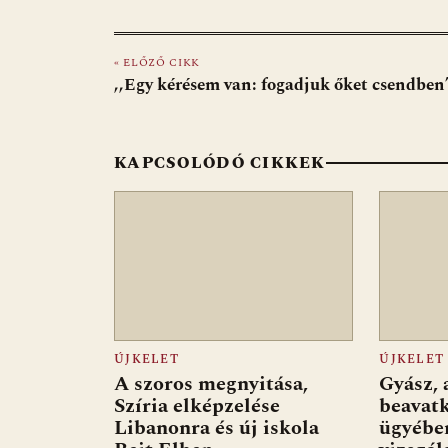
ac
b
h
e
m
in
ss
e
er
at
d
ai
t
za
« ELŐZŐ CIKK
b
s
di
l
m
,,Egy kérésem van: fogadjuk őket csendben
o
A
t
e
o
p
g
KAPCSOLÓDÓ CIKKEK
k
p
ÚJKELET
ÚJKELET
A szoros megnyitása,
Gyász, 
Szíria elképzelése
beavat
Libanonra és új iskola
ügyében