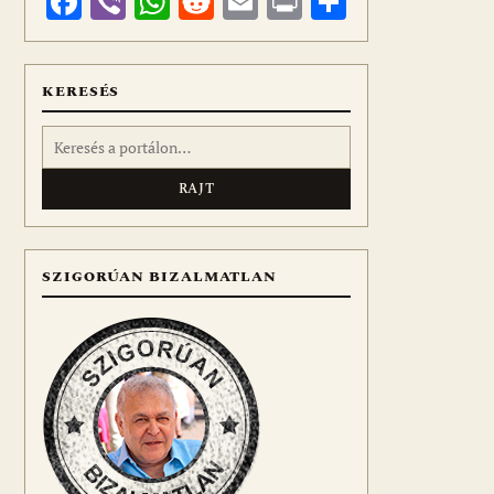
Facebook
Viber
WhatsApp
Reddit
Email
Print
Ossza
meg
KERESÉS
Keresés:
SZIGORÚAN BIZALMATLAN