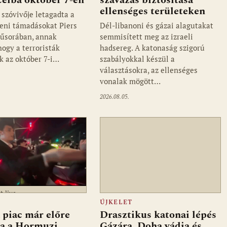
ellenséges területeken
szóvivője letagadta a
lleni támadásokat Piers
Dél-libanoni és gázai alagutakat
űsorában, annak
semmisített meg az izraeli
hogy a terroristák
hadsereg. A katonaság szigorú
ék az október 7-i…
szabályokkal készül a
választásokra, az ellenséges
vonalak mögött…
2026.08.05.
t.live
ÚJKELET
a piac már előre
Drasztikus katonai lépés
ta a Hormuzi
Gázára, Doha vádja és