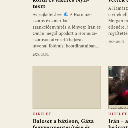
teszt
A Hamász 
Avi/ujkelet.live
A Hormuzi-
civilek e
szoros és amerikai
Morgan m
szankcióenyhítés A lényeg: Irán és
ellenére, 
Omán megállapodott a Hormuzi-
rögzített
szoroson átvezető hajózási
2026.08.05.
útvonal földrajzi koordinátáiban.…
2026.08.05.
Fotó: ujkele
ÚJKELET
ÚJKELET
Baleset a bázison, Gáza
Irán – 
fegyvermentesítése és
beáraz