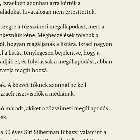
 Izraelben azonban arra kérték a
saládokat hivatalosan nem értesítették.
zegte a tűzszüneti megállapodást, mert a
etkezniük kéne. Megbeszélések folynak a
ról, hogyan reagáljanak a listára. Izrael nagyon
 a listát, ténylegesen bejelentve, hogy a
adják el, és folytassák a megállapodást, abban
tartja magát hozzá.
ak. A közvetítőknek azonnal be kell
zraeli tisztviselők a médiának.
 nő maradt, akiket a tűzszüneti megállapodás
ek.
a 33 éves Siri Silberman Bibasz; valamint a