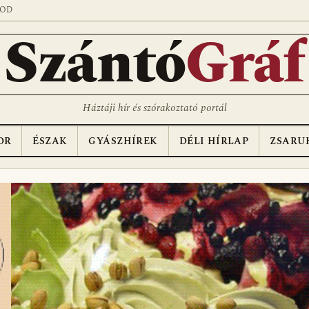
SOD
Szántó
Gráf
Háztáji hír és szórakoztató portál
OR
ÉSZAK
GYÁSZHÍREK
DÉLI HÍRLAP
ZSARU