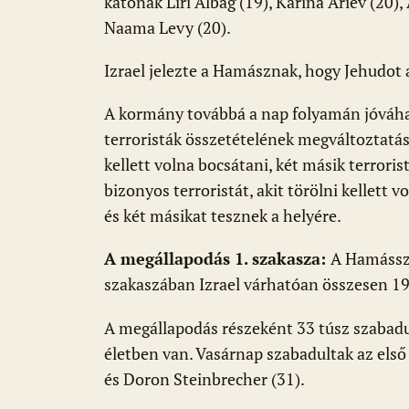
katonák Liri Albag (19), Karina Ariev (20),
Naama Levy (20).
Izrael jelezte a Hamásznak, hogy Jehudot 
A kormány továbbá a nap folyamán jóváh
terroristák összetételének megváltoztatásá
kellett volna bocsátani, két másik terroris
bizonyos terroristát, akit törölni kellett vo
és két másikat tesznek a helyére.
A megállapodás 1. szakasza:
A Hamássza
szakaszában Izrael várhatóan összesen 19
A megállapodás részeként 33 túsz szabadul.
életben van. Vasárnap szabadultak az els
és Doron Steinbrecher (31).