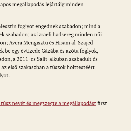
 napos megállapodás lejártáig minden
.
alesztin foglyot engednek szabadon; mind a
ek szabadon; az izraeli hadsereg minden női
don; Avera Mengisztu és Hisam al-Szajed
k be egy évtizede Gázába és azóta foglyok,
don, a 2011-es Salit-alkuban szabadult és
s az első szakaszban a túszok holttestéért
lyot.
 túsz nevét és megszegte a megállapodást
first