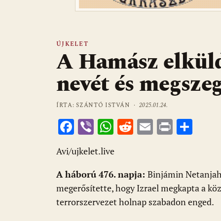
ÚJKELET
A Hamász elküld
nevét és megsze
ÍRTA: SZÁNTÓ ISTVÁN ·
2025.01.24.
F
Vi
W
R
E
Pr
O
ac
b
h
e
m
in
ss
Avi/ujkelet.live
e
er
at
d
ai
t
za
b
s
di
l
m
A háború 476. napja:
Binjámin Netanjah
o
A
t
e
megerősítette, hogy Izrael megkapta a közv
o
p
g
terrorszervezet holnap szabadon enged.