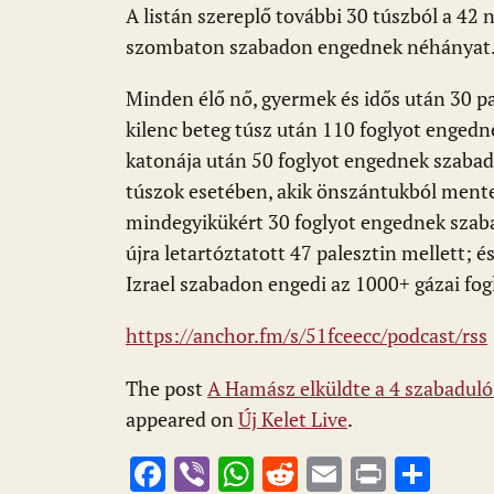
A listán szereplő további 30 túszból a 42
szombaton szabadon engednek néhányat
Minden élő nő, gyermek és idős után 30 p
kilenc beteg túsz után 110 foglyot engedn
katonája után 50 foglyot engednek szaba
túszok esetében, akik önszántukból mente
mindegyikükért 30 foglyot engednek szaba
újra letartóztatott 47 palesztin mellett; é
Izrael szabadon engedi az 1000+ gázai fog
https://anchor.fm/s/51fceecc/podcast/rss
The post
A Hamász elküldte a 4 szabaduló
appeared on
Új Kelet Live
.
F
Vi
W
R
E
Pr
O