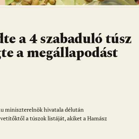
te a 4 szabaduló túsz
gte a megállapodást
u miniszterelnök hivatala délután
etítőktől a túszok listáját, akiket a Hamász