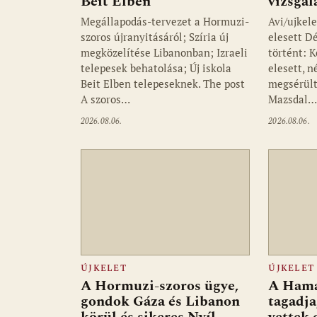
Beit Elben
vizsgál
Megállapodás-tervezet a Hormuzi-
Avi/ujkele
szoros újranyitásáról; Szíria új
elesett D
megközelítése Libanonban; Izraeli
történt: K
telepesek behatolása; Új iskola
elesett, 
Beit Elben telepeseknek. The post
megsérült
A szoros…
Mazsdal
2026.08.06.
2026.08.06.
ÚJKELET
ÚJKELET
A Hormuzi-szoros ügye,
A Hamá
gondok Gáza és Libanon
tagadja
körül és sikeres Nyíl-
vettek 