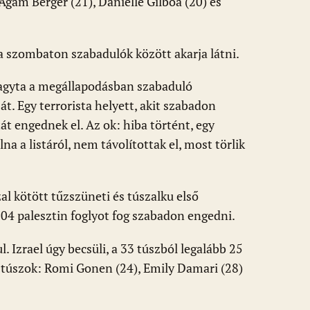
 Agam Berger (21), Danielle Gilboa (20) és
a szombaton szabadulók között akarja látni.
agyta a megállapodásban szabaduló
t. Egy terrorista helyett, akit szabadon
tát engednek el. Az ok: hiba történt, egy
lna a listáról, nem távolítottak el, most törlik
l kötött tűzszüneti és túszalku első
04 palesztin foglyot fog szabadon engedni.
 Izrael úgy becsüli, a 33 túszból legalább 25
ő túszok: Romi Gonen (24), Emily Damari (28)