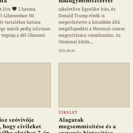
ata
hadügyminiszterrel
t.live
2 katona
ujkeletlive Egyelőre Irán, és
él-Libanonban Mi
Donald Trump elnök is
ét tartalékos katona
megerősítette a küszöbön álló
négy másik pedig súlyosan
megállapodást a Hormuzi-szoros
 tegnap a dél-libanoni
megnyitására vonatkozóan. Az
…
Ománnal közös…
2026.08.06.
ÚJKELET
sz szóvivője
Alagutak
, hogy civileket
megsemmisítése és a
célba október 7-én
szavazás biztosítása