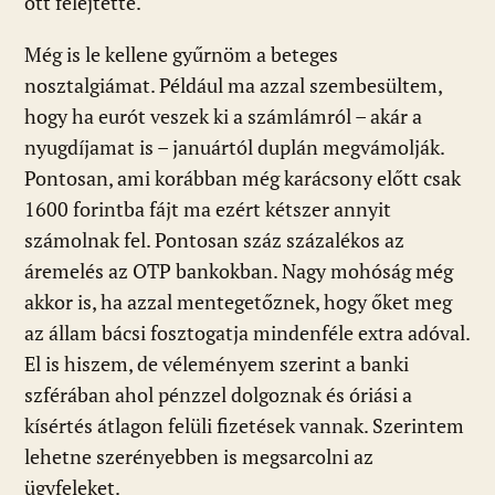
ott felejtette.
Még is le kellene gyűrnöm a beteges
nosztalgiámat. Például ma azzal szembesültem,
hogy ha eurót veszek ki a számlámról – akár a
nyugdíjamat is – januártól duplán megvámolják.
Pontosan, ami korábban még karácsony előtt csak
1600 forintba fájt ma ezért kétszer annyit
számolnak fel. Pontosan száz százalékos az
áremelés az OTP bankokban. Nagy mohóság még
akkor is, ha azzal mentegetőznek, hogy őket meg
az állam bácsi fosztogatja mindenféle extra adóval.
El is hiszem, de véleményem szerint a banki
szférában ahol pénzzel dolgoznak és óriási a
kísértés átlagon felüli fizetések vannak. Szerintem
lehetne szerényebben is megsarcolni az
ügyfeleket.