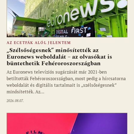
AZ ECETFÁK ALÓL JELENTEM
„Szélsőségesnek” minősítették az
Euronews weboldalát – az olvasókat is
büntethetik Fehéroroszországban
Fotó: media1.hu
Az Euronews televíziós sugárzását már 2021-ben
betiltották Fehéroroszországban, most pedig a hírcsatorna
weboldalát és digitális tartalmait is „szélsőségesnek”
minősítették. Az…
2026.08.07.