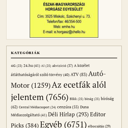
KATEGÓRIÁK
24.hu
(41)
akvizíció
(37)
A közélet
AI
(25)
4iG
(23)
Autó-
ATV
(83)
átláthatóságáról szóló törvény
(40)
Az ecetfák alól
Motor
(1259)
jelentem
(7656)
bíróság
Blikk
(25)
bírság
(25)
(62)
cenzúra
(55)
Duna
Central Médiacsoport
(24)
Editor
Déli Hírlap
(293)
Médiaszolgáltató
(41)
Egyéb
(6751)
Picks
(384)
elbocsátás
(29)