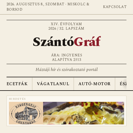
2026. AUGUSZTUS 8., SZOMBAT · MISKOLC &
KAPCSOLAT
BORSOD
XIV. ÉVFOLYAM
2026 / 32. LAPSZÁM
Szántó
Gráf
ÁRA: INGYENES
ALAPÍTVA 2013
Háztáji hír és szórakoztató portál
ECETFÁK
VÁGATLANUL
AUTÓ-MOTOR
ÉSZA
HIRDETÉS