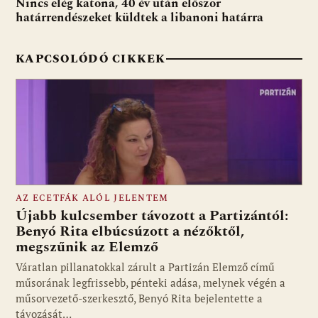
Nincs elég katona, 40 év után először
k
p
határrendészeket küldtek a libanoni határra
KAPCSOLÓDÓ CIKKEK
AZ ECETFÁK ALÓL JELENTEM
Újabb kulcsember távozott a Partizántól:
Benyó Rita elbúcsúzott a nézőktől,
megszűnik az Elemző
Fotó: media1.hu
Váratlan pillanatokkal zárult a Partizán Elemző című
műsorának legfrissebb, pénteki adása, melynek végén a
műsorvezető-szerkesztő, Benyó Rita bejelentette a
távozását…