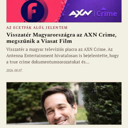
AZ ECETFÁK ALÓL JELENTEM
Visszatér Magyarországra az AXN Crime,
megszűnik a Viasat Film
Visszatér a magyar televíziós piacra az AXN Crime. Az
Fotó: media1.hu
Antenna Entertainment hivatalosan is bejelentette, hogy
a true crime dokumentumsorozatokat és…
2026.08.07.