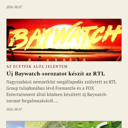
2026.08.07.
AZ ECETFÁK ALÓL JELENTEM
Új Baywatch-sorozatot készít az RTL
Nagyszabású nemzetközi megállapodás született az RTL
Group tulajdonában lévő Fremantle és a FOX
Fotó: media1.hu
Entertainment által közösen készített új Baywatch-
sorozat forgalmazásáról.…
2026.08.07.