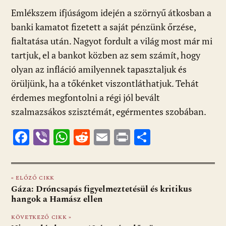
Emlékszem ifjúságom idején a szörnyű átkosban a
banki kamatot fizetett a saját pénzünk őrzése,
fialtatása után. Nagyot fordult a világ most már mi
tartjuk, el a bankot közben az sem számít, hogy
olyan az infláció amilyennek tapasztaljuk és
örüljünk, ha a tőkénket viszontláthatjuk. Tehát
érdemes megfontolni a régi jól bevált
szalmazsákos szisztémát, egérmentes szobában.
F
Vi
W
R
E
Pr
O
ac
b
h
e
m
in
ss
e
er
at
d
ai
t
za
« ELŐZŐ CIKK
b
s
di
l
m
Gáza: Dróncsapás figyelmeztetésül és kritikus
o
A
t
e
hangok a Hamász ellen
o
p
g
KÖVETKEZŐ CIKK »