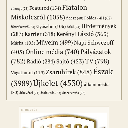
Fiatalon
Featured
(154)
elhunyt
(23)
Miskolczról
(1058)
Földes / 4H
(62)
fidesz
(40)
Hirdetmények
Gyászhír
(106)
főszerkesztő
(24)
halál
(24)
(287)
Karrier
(318)
Kerényi László
(363)
Műveim
(499)
Napi Schwezoff
Márka
(105)
Online média
(740)
Pályázatok
(405)
(782)
TV
(798)
Sajtó
(423)
Rádió
(284)
Észak
Zsaruhírek
(848)
Vágatlanul
(119)
Újkelet
(4530)
(3989)
állami média
(80)
átszervezés
(26)
árbevétel
(21)
átalakítás
(22)
HIRDETÉS