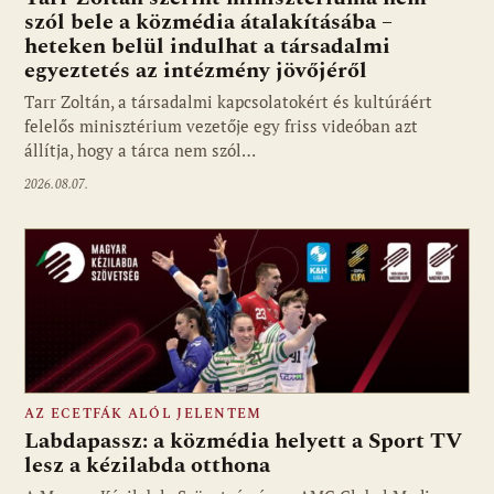
szól bele a közmédia átalakításába –
heteken belül indulhat a társadalmi
Fotó: media1.hu
egyeztetés az intézmény jövőjéről
Tarr Zoltán, a társadalmi kapcsolatokért és kultúráért
felelős minisztérium vezetője egy friss videóban azt
állítja, hogy a tárca nem szól…
2026.08.07.
AZ ECETFÁK ALÓL JELENTEM
Labdapassz: a közmédia helyett a Sport TV
lesz a kézilabda otthona