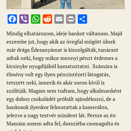
F
Vi
W
R
E
Pr
O
ac
b
h
e
m
in
ss
Mindig elhatározom, ideje bankot váltanom. Majd
e
er
at
d
ai
t
za
eszembe jut, hogy akik az üvegfal mögött ülnek
b
s
di
l
m
már drága Édesanyámat is kiszolgálták, tanácsot
o
A
t
e
adtak neki, hogy mikor mennyi pénzt érdemes a
o
p
g
kicsinyke nyugdíjából kamatoztatni. Számára is
k
p
élmény volt egy ilyen pénzintézeti látogatás,
tetszett neki, ismerik és akár soron kívül is
szólítják. Magam sem tudtam, hogy alkalmanként
egy doboz csokoládét próbált ajándékozni, de a
bankosok ilyenkor felmutattak a kamerákra,
jelezve a nagy testvér mindent lát. Persze az én
Mamám sosem adta fel, dossziéba csomagolta és