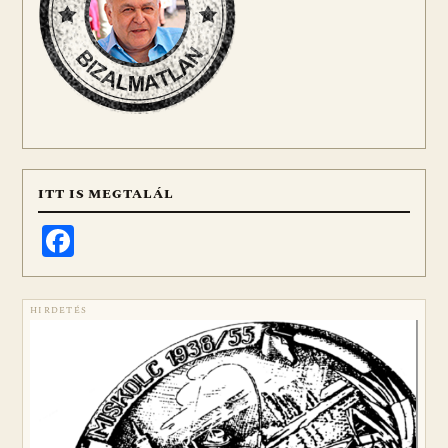
ITT IS MEGTALÁL
Facebook
HIRDETÉS