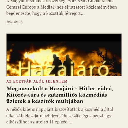
A Magyar Kézilabda Szövetség és az AMC Global Media
Fotó: media1.hu
Central Europe a Media1-hez eljuttatott közleményében
bejelentette, hogy a közöttük létrejött…
2026.08.07.
AZ ECETFÁK ALÓL JELENTEM
Megmenekült a Hazajáró – Hitler-videó,
Kitörés-túra és százmilliós közmédiás
üzletek a készítők múltjában
Fotó: media1.hu
A nézők kilenc nap alatt biztosították a közmédia által
elkaszált Hazajáró befejezéséhez szükséges pénzt, így
elkészülhet az utolsó 11 epizód.…