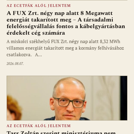
AZ ECETFÁK ALÓL JELENTEM
A FUX Zrt. négy nap alatt 8 Megawatt
energiát takarított meg – A társadalmi
felelősségvállalás fontos a kábelgyártásban
érdekelt cég számára
A miskolci székhelyű FUX Zrt. négy nap alatt 8,32 MWh
villamos energiát takarított meg a kormány felhívásához
csatlakozva. A…
2026.08.07.
AZ ECETFÁK ALÓL JELENTEM
Tarr Zoltán szerint minisztériuma nem