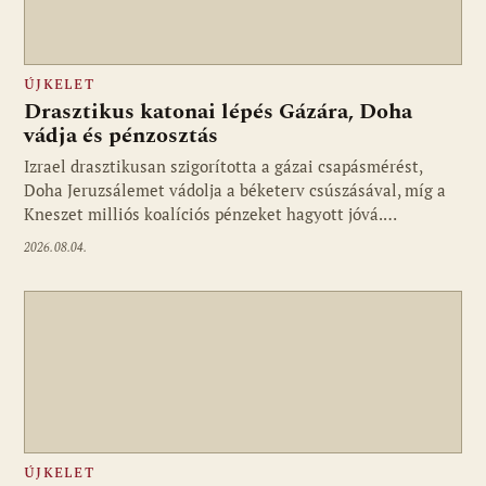
ÚJKELET
Drasztikus katonai lépés Gázára, Doha
vádja és pénzosztás
Izrael drasztikusan szigorította a gázai csapásmérést,
Doha Jeruzsálemet vádolja a béketerv csúszásával, míg a
Kneszet milliós koalíciós pénzeket hagyott jóvá.…
2026.08.04.
ÚJKELET