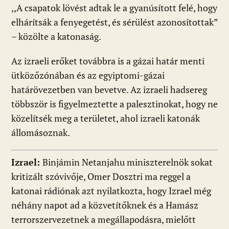
,,A csapatok lövést adtak le a gyanúsított felé, hogy
elhárítsák a fenyegetést, és sérülést azonosítottak”
– közölte a katonaság.
Az izraeli erőket továbbra is a gázai határ menti
ütközőzónában és az egyiptomi-gázai
határövezetben van bevetve. Az izraeli hadsereg
többször is figyelmeztette a palesztinokat, hogy ne
közelítsék meg a területet, ahol izraeli katonák
állomásoznak.
Izrael:
Binjámin Netanjahu miniszterelnök sokat
kritizált szóvivője, Omer Dosztri ma reggel a
katonai rádiónak azt nyilatkozta, hogy Izrael még
néhány napot ad a közvetítőknek és a Hamász
terrorszervezetnek a megállapodásra, mielőtt