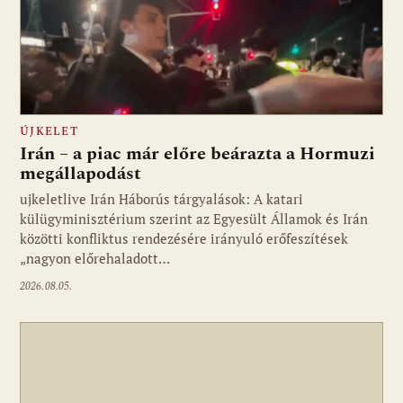
ÚJKELET
Irán – a piac már előre beárazta a Hormuzi
megállapodást
ujkeletlive Irán Háborús tárgyalások: A katari
Fotó: ujkelet.live
külügyminisztérium szerint az Egyesült Államok és Irán
közötti konfliktus rendezésére irányuló erőfeszítések
„nagyon előrehaladott…
2026.08.05.