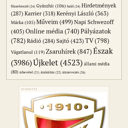
Hirdetmények
Gyászhír
(106)
főszerkesztő
(24)
halál
(24)
(287)
Karrier
(318)
Kerényi László
(363)
Műveim
(499)
Napi Schwezoff
Márka
(105)
Online média
(740)
Pályázatok
(405)
(782)
TV
(798)
Sajtó
(423)
Rádió
(284)
Észak
Zsaruhírek
(847)
Vágatlanul
(119)
Újkelet
(4523)
(3986)
állami média
(80)
átszervezés
(26)
árbevétel
(21)
átalakítás
(22)
HIRDETÉS