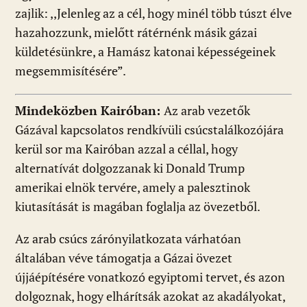
zajlik: ,,Jelenleg az a cél, hogy minél több túszt élve
hazahozzunk, mielőtt rátérnénk másik gázai
küldetésünkre, a Hamász katonai képességeinek
megsemmisítésére”.
Mindeközben Kairóban:
Az arab vezetők
Gázával kapcsolatos rendkívüli csúcstalálkozójára
kerül sor ma Kairóban azzal a céllal, hogy
alternatívát dolgozzanak ki Donald Trump
amerikai elnök tervére, amely a palesztinok
kiutasítását is magában foglalja az övezetből.
Az arab csúcs zárónyilatkozata várhatóan
általában véve támogatja a Gázai övezet
újjáépítésére vonatkozó egyiptomi tervet, és azon
dolgoznak, hogy elhárítsák azokat az akadályokat,