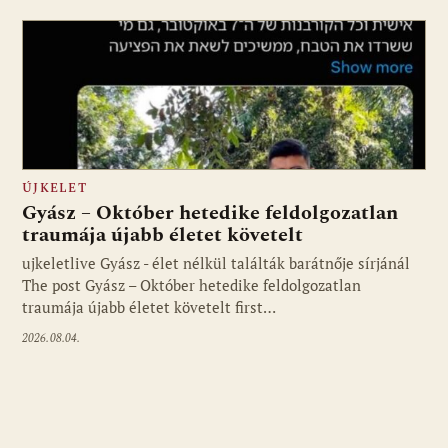
ÚJKELET
Gyász – Október hetedike feldolgozatlan
traumája újabb életet követelt
ujkeletlive Gyász - élet nélkül találták barátnője sírjánál
Fotó: ujkelet.live
The post Gyász – Október hetedike feldolgozatlan
traumája újabb életet követelt first…
2026.08.04.