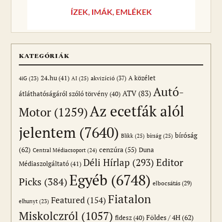
KATEGÓRIÁK
24.hu
(41)
akvizíció
(37)
A közélet
AI
(25)
4iG
(23)
Autó-
ATV
(83)
átláthatóságáról szóló törvény
(40)
Az ecetfák alól
Motor
(1259)
jelentem
(7640)
bíróság
Blikk
(25)
bírság
(25)
(62)
cenzúra
(55)
Duna
Central Médiacsoport
(24)
Editor
Déli Hírlap
(293)
Médiaszolgáltató
(41)
Egyéb
(6748)
Picks
(384)
elbocsátás
(29)
Fiatalon
Featured
(154)
elhunyt
(23)
Miskolczról
(1057)
Földes / 4H
(62)
fidesz
(40)