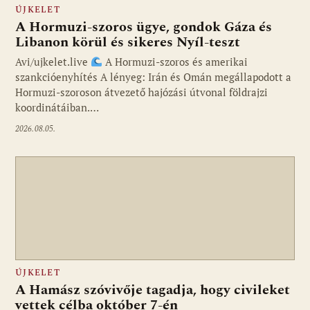
ÚJKELET
A Hormuzi-szoros ügye, gondok Gáza és
Libanon körül és sikeres Nyíl-teszt
Avi/ujkelet.live
A Hormuzi-szoros és amerikai
szankcióenyhítés A lényeg: Irán és Omán megállapodott a
Hormuzi-szoroson átvezető hajózási útvonal földrajzi
koordinátáiban.…
2026.08.05.
ÚJKELET
A Hamász szóvivője tagadja, hogy civileket
vettek célba október 7-én