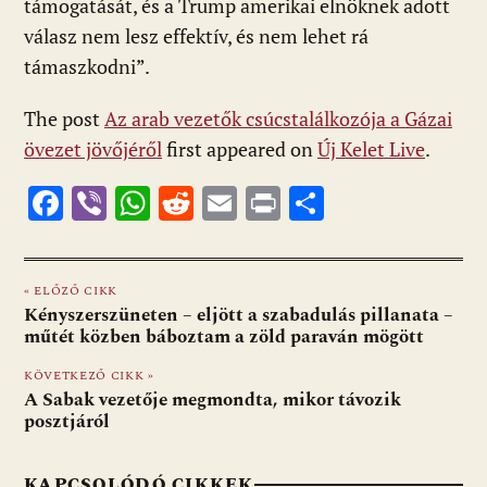
támogatását, és a Trump amerikai elnöknek adott
válasz nem lesz effektív, és nem lehet rá
támaszkodni”.
The post
Az arab vezetők csúcstalálkozója a Gázai
övezet jövőjéről
first appeared on
Új Kelet Live
.
F
Vi
W
R
E
Pr
O
ac
b
h
e
m
in
ss
e
er
at
d
ai
t
za
« ELŐZŐ CIKK
b
s
di
l
m
Kényszerszüneten – eljött a szabadulás pillanata –
o
A
t
e
műtét közben báboztam a zöld paraván mögött
o
p
g
KÖVETKEZŐ CIKK »
A Sabak vezetője megmondta, mikor távozik
k
p
posztjáról
KAPCSOLÓDÓ CIKKEK