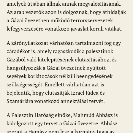
amelyek útjában állnak annak megvalósításának.
Az arab vezetők azon is dolgoznak, hogy áthidalják
a Gázai övezetben működő terrorszervezetek
lefegyverzésére vonatkozó javaslat körüli vitákat.
A zárónyilatkozat várhatóan tartalmazni fog egy
záradékot is, amely ragaszkodik a palesztinok
Gázából való kitelepítésének elutasításához, és
hangsúlyozzák a Gázai övezetnek nyújtott
segélyek korlátozások nélküli beengedésének
szükségességét. Emellett várhatóan azt is
bejelentik, hogy elutasítják Izrael Júdea és
Szamáriára vonatkozó annektálási tervét.
A Palesztin Hatóság elnöke, Mahmúd Abbász is
kidolgozott egy tervet a Gázai övezetre. Abbász
szerint a Hamász nem lesz a kormány tagja az