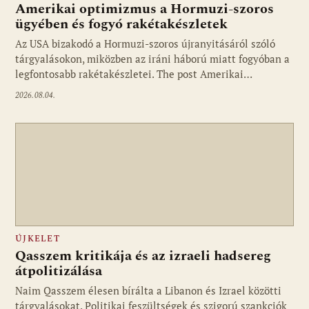
Amerikai optimizmus a Hormuzi-szoros
ügyében és fogyó rakétakészletek
Az USA bizakodó a Hormuzi-szoros újranyitásáról szóló
tárgyalásokon, miközben az iráni háború miatt fogyóban a
legfontosabb rakétakészletei. The post Amerikai…
2026.08.04.
ÚJKELET
Qasszem kritikája és az izraeli hadsereg
átpolitizálása
Naim Qasszem élesen bírálta a Libanon és Izrael közötti
tárgyalásokat. Politikai feszültségek és szigorú szankciók