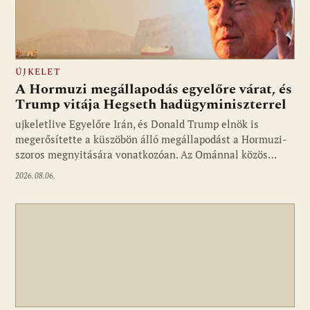
ÚJKELET
A Hormuzi megállapodás egyelőre várat, és
Trump vitája Hegseth hadügyminiszterrel
ujkeletlive Egyelőre Irán, és Donald Trump elnök is
Fotó: ujkelet.live
megerősítette a küszöbön álló megállapodást a Hormuzi-
szoros megnyitására vonatkozóan. Az Ománnal közös…
2026.08.06.