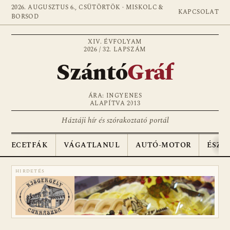
2026. AUGUSZTUS 6., CSÜTÖRTÖK · MISKOLC &
KAPCSOLAT
BORSOD
XIV. ÉVFOLYAM
2026 / 32. LAPSZÁM
Szántó
Gráf
ÁRA: INGYENES
ALAPÍTVA 2013
Háztáji hír és szórakoztató portál
ECETFÁK
VÁGATLANUL
AUTÓ-MOTOR
ÉSZA
HIRDETÉS