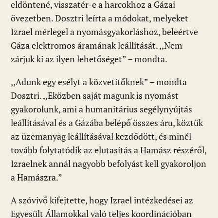
eldöntené, visszatér-e a harcokhoz a Gázai
övezetben. Dosztri leírta a módokat, melyeket
Izrael mérlegel a nyomásgyakorláshoz, beleértve
Gáza elektromos áramának leállítását. ,,Nem
zárjuk ki az ilyen lehetőséget” – mondta.
,,Adunk egy esélyt a közvetítőknek” – mondta
Dosztri. ,,Eközben saját magunk is nyomást
gyakorolunk, ami a humanitárius segélynyújtás
leállításával és a Gázába belépő összes áru, köztük
az üzemanyag leállításával kezdődött, és minél
tovább folytatódik az elutasítás a Hamász részéről,
Izraelnek annál nagyobb befolyást kell gyakoroljon
a Hamászra.”
A szóvivő kifejtette, hogy Izrael intézkedései az
Egyesült Államokkal való teljes koordinációban