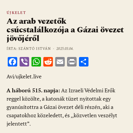
ÚJKELET
Az arab vezetők
csúcstalálkozója a Gázai övezet
jövőjéről
ÍRTA: SZÁNTÓ ISTVÁN ·
2025.03.04.
F
Vi
W
R
E
Pr
O
ac
b
h
e
m
in
ss
Avi/ujkelet.live
e
er
at
d
ai
t
za
b
s
di
l
m
A háború 515. napja:
Az Izraeli Védelmi Erők
o
A
t
e
reggel közölte, a katonák tüzet nyitottak egy
o
p
g
gyanúsítottra a Gázai övezet déli részén, aki a
csapatokhoz közeledett, és ,,közvetlen veszélyt
k
p
jelentett”.