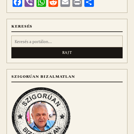
Facebook
Viber
WhatsApp
Reddit
Email
Print
Ossza
meg
KERESÉS
Keresés:
SZIGORÚAN BIZALMATLAN