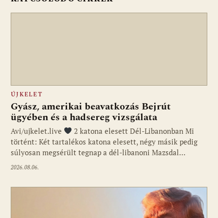
ÚJKELET
Gyász, amerikai beavatkozás Bejrút
ügyében és a hadsereg vizsgálata
Avi/ujkelet.live
2 katona elesett Dél-Libanonban Mi
történt: Két tartalékos katona elesett, négy másik pedig
súlyosan megsérült tegnap a dél-libanoni Mazsdal…
2026.08.06.