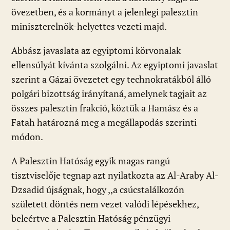
övezetben, és a kormányt a jelenlegi palesztin
miniszterelnök-helyettes vezeti majd.
Abbász javaslata az egyiptomi körvonalak
ellensúlyát kívánta szolgálni. Az egyiptomi javaslat
szerint a Gázai övezetet egy technokratákból álló
polgári bizottság irányítaná, amelynek tagjait az
összes palesztin frakció, köztük a Hamász és a
Fatah határozná meg a megállapodás szerinti
módon.
A Palesztin Hatóság egyik magas rangú
tisztviselője tegnap azt nyilatkozta az Al-Araby Al-
Dzsadid újságnak, hogy ,,a csúcstalálkozón
született döntés nem vezet valódi lépésekhez,
beleértve a Palesztin Hatóság pénzügyi