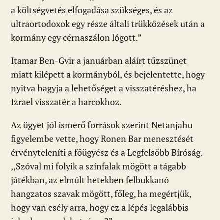
a költségvetés elfogadása szükséges, és az
ultraortodoxok egy része általi trükközések után a
kormány egy cérnaszálon lógott.”
Itamar Ben-Gvir a januárban aláírt tűzszünet
miatt kilépett a kormányból, és bejelentette, hogy
nyitva hagyja a lehetőséget a visszatéréshez, ha
Izrael visszatér a harcokhoz.
Az ügyet jól ismerő források szerint Netanjahu
figyelembe vette, hogy Ronen Bar menesztését
érvényteleníti a főügyész és a Legfelsőbb Bíróság.
,,Szóval mi folyik a színfalak mögött a tágabb
játékban, az elmúlt hetekben felbukkanó
hangzatos szavak mögött, főleg, ha megértjük,
hogy van esély arra, hogy ez a lépés legalábbis