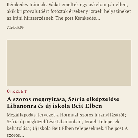
Kémkedés Iránnak: Vádat emeltek egy askeloni pár ellen,
akik kriptovalutáért fotóztak érzékeny izraeli helyszíneket
az iráni hírszerzésnek. The post Kémkedés…
2026.08.06.
ÚJKELET
A szoros megnyitása, Szíria elképzelése
Libanonra és új iskola Beit Elben
Megállapodás-tervezet a Hormuzi-szoros újranyitásáról;
Szíria új megközelítése Libanonban; Izraeli telepesek
behatolása; Új iskola Beit Elben telepeseknek. The post A
szoros…