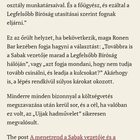
osztály munkatársaival. És a főügyész, és ezáltal a
Legfelsőbb Bíróság utasításai szerint fognak
eljárni.”
Ez az őrült helyzet, ha bekövetkezik, maga Ronen
Bar kezében fogja hagyni a választást: „Továbbra is
a Sabak vezetője marad a Legfelsőbb Bíróság
hálóján”, vagy „azt fogja mondani, hogy nem tudja
tovább csinálni, és leadja a kulcsokat?” Akárhogy
is, a lépés rendkívül súlyos károkat okozott.
Minderre minden bizonnyal a költségvetés
megszavazása után kerül sor, és a cél, ha valóban
ez volt, az „Ujjak hadművelet” sikeresen
megvalósult.
The post
A menetrend a Sabak vezetője és a