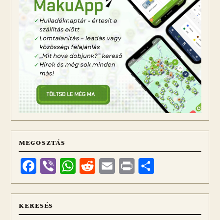
MEGOSZTÁS
Facebook
Viber
WhatsApp
Reddit
Email
Print
Ossza
meg
KERESÉS