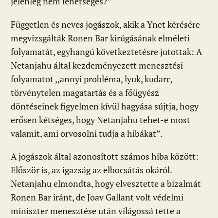
jelenleg nem lehetséges?”
Független és neves jogászok, akik a Ynet kérésére
megvizsgálták Ronen Bar kirúgásának elméleti
folyamatát, egyhangú következtetésre jutottak: A
Netanjahu által kezdeményezett menesztési
folyamatot ,,annyi probléma, lyuk, kudarc,
törvénytelen magatartás és a főügyész
döntéseinek figyelmen kívül hagyása sújtja, hogy
erősen kétséges, hogy Netanjahu tehet-e most
valamit, ami orvosolni tudja a hibákat”.
A jogászok által azonosított számos hiba között:
Először is, az igazság az elbocsátás okáról.
Netanjahu elmondta, hogy elvesztette a bizalmát
Ronen Bar iránt, de Joav Gallant volt védelmi
miniszter menesztése után világossá tette a