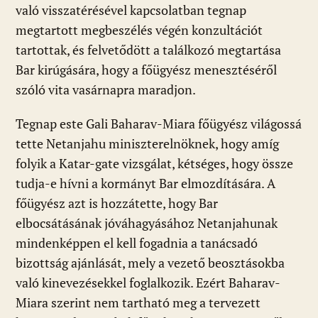
való visszatérésével kapcsolatban tegnap
megtartott megbeszélés végén konzultációt
tartottak, és felvetődött a találkozó megtartása
Bar kirúgására, hogy a főügyész menesztéséről
szóló vita vasárnapra maradjon.
Tegnap este Gali Baharav-Miara főügyész világossá
tette Netanjahu miniszterelnöknek, hogy amíg
folyik a Katar-gate vizsgálat, kétséges, hogy össze
tudja-e hívni a kormányt Bar elmozdítására. A
főügyész azt is hozzátette, hogy Bar
elbocsátásának jóváhagyásához Netanjahunak
mindenképpen el kell fogadnia a tanácsadó
bizottság ajánlását, mely a vezető beosztásokba
való kinevezésekkel foglalkozik. Ezért Baharav-
Miara szerint nem tartható meg a tervezett