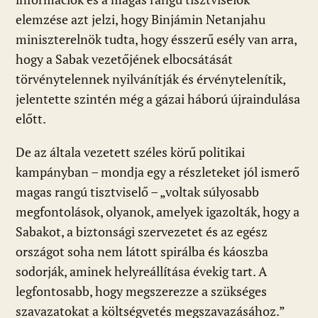
elemzése azt jelzi, hogy Binjámin Netanjahu
miniszterelnök tudta, hogy ésszerű esély van arra,
hogy a Sabak vezetőjének elbocsátását
törvénytelennek nyilvánítják és érvénytelenítik,
jelentette szintén még a gázai háború újraindulása
előtt.
De az általa vezetett széles körű politikai
kampányban – mondja egy a részleteket jól ismerő
magas rangú tisztviselő – „voltak súlyosabb
megfontolások, olyanok, amelyek igazolták, hogy a
Sabakot, a biztonsági szervezetet és az egész
országot soha nem látott spirálba és káoszba
sodorják, aminek helyreállítása évekig tart. A
legfontosabb, hogy megszerezze a szükséges
szavazatokat a költségvetés megszavazásához.”