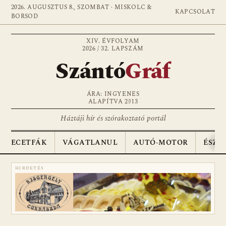
2026. AUGUSZTUS 8., SZOMBAT · MISKOLC &
KAPCSOLAT
BORSOD
XIV. ÉVFOLYAM
2026 / 32. LAPSZÁM
Szántó
Gráf
ÁRA: INGYENES
ALAPÍTVA 2013
Háztáji hír és szórakoztató portál
ECETFÁK
VÁGATLANUL
AUTÓ-MOTOR
ÉSZA
HIRDETÉS