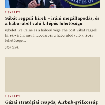
ÚJKELET
Sábát reggeli hírek – iráni megállapodás, és
a háborúból való kilépés lehetősége
ujkeletlive Caine és a háború vége The post Sábát reggeli
Fotó: ujkelet.live
hírek – iráni megállapodás, és a háborúból való kilépés
lehetősége…
2026.08.08.
ÚJKELET
Gázai stratégiai csapda, Airbnb-gyilkosság