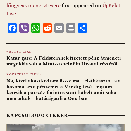
főügyész menesztésére
first appeared on
Új Kelet
Live
.
F
Vi
W
R
E
Pr
O
ac
b
h
e
m
in
ss
e
er
at
d
ai
t
za
« ELŐZŐ CIKK
b
s
di
l
m
Katar-gate: A Feldsteinnek fizetett pénz átmeneti
o
A
t
e
megoldás volt a Miniszterelnöki Hivatal részéről
o
p
g
KÖVETKEZŐ CIKK »
Na, kivel akaszkodtam össze ma – elsikkasztotta a
k
p
boxomat és a pénzemet a Mindig tévé – rajtam
keresik a párszáz forintos scart kábelt amit soha
nem adtak – hatóságosdi a One-ban
KAPCSOLÓDÓ CIKKEK