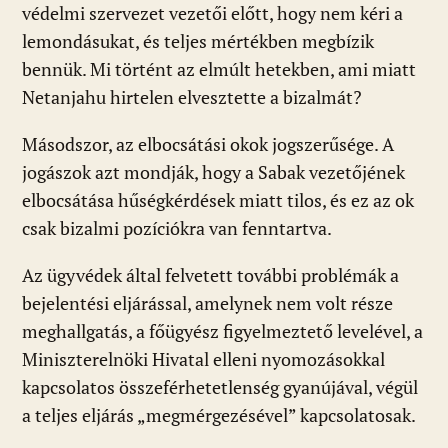
védelmi szervezet vezetői előtt, hogy nem kéri a
lemondásukat, és teljes mértékben megbízik
bennük. Mi történt az elmúlt hetekben, ami miatt
Netanjahu hirtelen elvesztette a bizalmát?
Másodszor, az elbocsátási okok jogszerűsége. A
jogászok azt mondják, hogy a Sabak vezetőjének
elbocsátása hűségkérdések miatt tilos, és ez az ok
csak bizalmi pozíciókra van fenntartva.
Az ügyvédek által felvetett további problémák a
bejelentési eljárással, amelynek nem volt része
meghallgatás, a főügyész figyelmeztető levelével, a
Miniszterelnöki Hivatal elleni nyomozásokkal
kapcsolatos összeférhetetlenség gyanújával, végül
a teljes eljárás „megmérgezésével” kapcsolatosak.