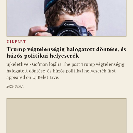
ÚJKELET
Trump végtelenségig halogatott döntése, és
húzós politikai helycserék
ujkeletlive - Gofman lojális The post Trump végtelenségig
Fotó: ujkelet.live
halogatott döntése, és húzós politikai helycserék first
appeared on Új Kelet Live.
2026.08.07.