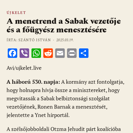
ÚJKELET
A menetrend a Sabak vezetője
és a főügyész menesztésére
ÍRTA: SZÁNTÓ ISTVÁN ·
2025.03.19.
F
Vi
W
R
E
Pr
O
ac
b
h
e
m
in
ss
Avi/ujkelet.live
e
er
at
d
ai
t
za
b
s
di
l
m
A háború 530. napja:
A kormány azt fontolgatja,
o
A
t
e
hogy holnapra hívja össze a minisztereket, hogy
o
p
g
megvitassák a Sabak belbiztonsági szolgálat
vezetőjének, Ronen Barnak a menesztését,
k
p
jelentette a Ynet hírportál.
A szélsőjobboldali Otzma Jehudit párt koalícióba