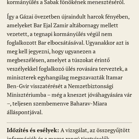
kormányülés a Sabak főnökének menesztéséről.
Így a Gázai övezetben újraindult harcok fényében,
amelyeket Bar Ejal Zamir altábornagy mellett
vezetett, a tegnapi kormányülés végül nem
foglalkozott Bar elbocsátásával. Ugyanakkor azt is
meg kell jegyezni, hogy ugyanezen a
megbeszélésen, amelyet a túszokat érintő
veszélyekkel foglalkozó ülés rovására terveztek, a
miniszterek egyhangúlag megszavazták Itamar
Ben-Gvir visszatérését a Nemzetbiztonsági
Minisztériumba – még a kneszet jóváhagyására vár
–, teljesen szembemenve Baharav-Miara
álláspontjával.
Időzítés és esélyek:
A vizsgálat, az összegyűjtött
információk és a magas rangú tisztviselők