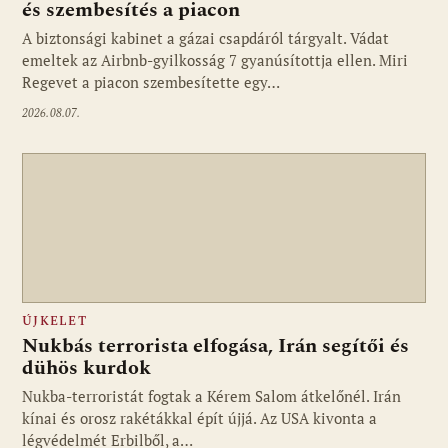
és szembesítés a piacon
A biztonsági kabinet a gázai csapdáról tárgyalt. Vádat
emeltek az Airbnb-gyilkosság 7 gyanúsítottja ellen. Miri
Regevet a piacon szembesítette egy…
2026.08.07.
ÚJKELET
Nukbás terrorista elfogása, Irán segítői és
dühös kurdok
Nukba-terroristát fogtak a Kérem Salom átkelőnél. Irán
kínai és orosz rakétákkal épít újjá. Az USA kivonta a
légvédelmét Erbilből, a…