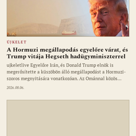
ÚJKELET
A Hormuzi megállapodás egyelőre várat, és
Trump vitája Hegseth hadügyminiszterrel
ujkeletlive Egyelőre Irán, és Donald Trump elnök is
Fotó: ujkelet.live
megerősítette a küszöbön álló megállapodást a Hormuzi-
szoros megnyitására vonatkozóan. Az Ománnal közös…
2026.08.06.