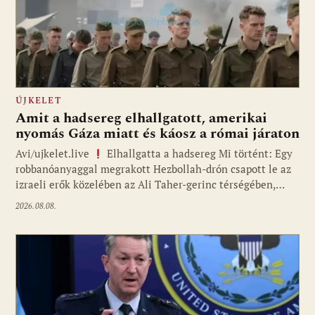
ÚJKELET
Amit a hadsereg elhallgatott, amerikai
nyomás Gáza miatt és káosz a római járaton
Avi/ujkelet.live
Elhallgatta a hadsereg Mi történt: Egy
robbanóanyaggal megrakott Hezbollah-drón csapott le az
izraeli erők közelében az Ali Taher-gerinc térségében,…
2026.08.08.