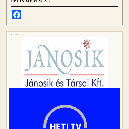
ITT IS MEGTALÁL
Facebook
HIRDETÉS