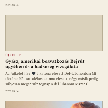
2026.08.06.
ÚJKELET
Gyász, amerikai beavatkozás Bejrút
ügyében és a hadsereg vizsgálata
Avi/ujkelet.live
2 katona elesett Dél-Libanonban Mi
történt: Két tartalékos katona elesett, négy másik pedig
súlyosan megsérült tegnap a dél-libanoni Mazsdal…
2026.08.06.