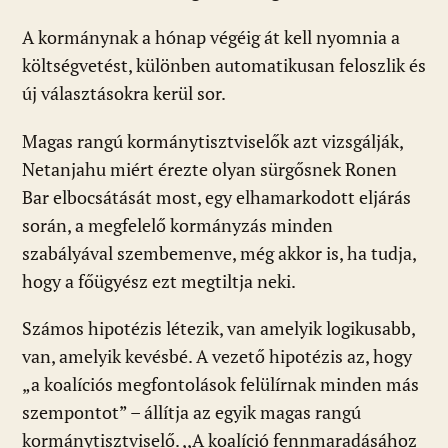
A kormánynak a hónap végéig át kell nyomnia a
költségvetést, különben automatikusan feloszlik és
új választásokra kerül sor.
Magas rangú kormánytisztviselők azt vizsgálják,
Netanjahu miért érezte olyan sürgősnek Ronen
Bar elbocsátását most, egy elhamarkodott eljárás
során, a megfelelő kormányzás minden
szabályával szembemenve, még akkor is, ha tudja,
hogy a főügyész ezt megtiltja neki.
Számos hipotézis létezik, van amelyik logikusabb,
van, amelyik kevésbé. A vezető hipotézis az, hogy
„a koalíciós megfontolások felülírnak minden más
szempontot” – állítja az egyik magas rangú
kormánytisztviselő. ,,A koalíció fennmaradásához