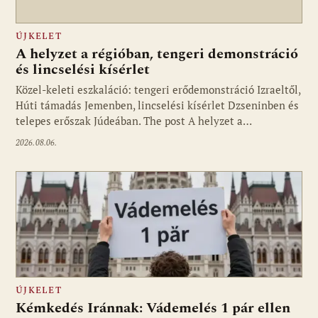
ÚJKELET
A helyzet a régióban, tengeri demonstráció
és lincselési kísérlet
Közel-keleti eszkaláció: tengeri erődemonstráció Izraeltől,
Húti támadás Jemenben, lincselési kísérlet Dzseninben és
telepes erőszak Júdeában. The post A helyzet a…
2026.08.06.
ÚJKELET
Kémkedés Iránnak: Vádemelés 1 pár ellen