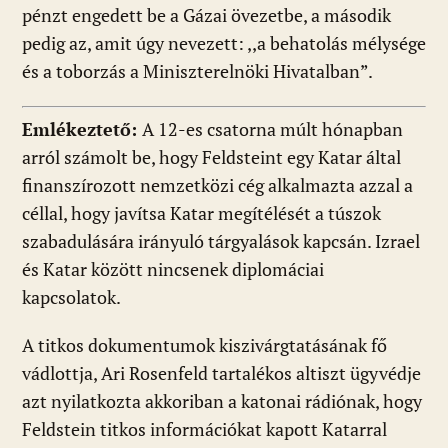
pénzt engedett be a Gázai övezetbe, a második
pedig az, amit úgy nevezett: ,,a behatolás mélysége
és a toborzás a Miniszterelnöki Hivatalban”.
Emlékeztető:
A 12-es csatorna múlt hónapban
arról számolt be, hogy Feldsteint egy Katar által
finanszírozott nemzetközi cég alkalmazta azzal a
céllal, hogy javítsa Katar megítélését a túszok
szabadulására irányuló tárgyalások kapcsán. Izrael
és Katar között nincsenek diplomáciai
kapcsolatok.
A titkos dokumentumok kiszivárgtatásának fő
vádlottja, Ari Rosenfeld tartalékos altiszt ügyvédje
azt nyilatkozta akkoriban a katonai rádiónak, hogy
Feldstein titkos információkat kapott Katarral