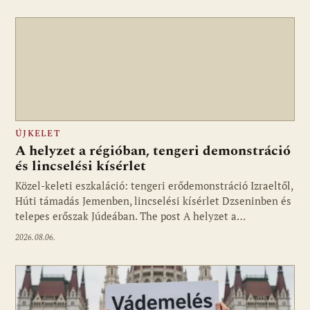
ÚJKELET
A helyzet a régióban, tengeri demonstráció
és lincselési kísérlet
Közel-keleti eszkaláció: tengeri erődemonstráció Izraeltől,
Húti támadás Jemenben, lincselési kísérlet Dzseninben és
telepes erőszak Júdeában. The post A helyzet a…
2026.08.06.