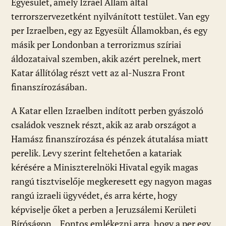
Egyesület, amely Izrael Állam által
terrorszervezetként nyilvánított testület. Van egy
per Izraelben, egy az Egyesült Államokban, és egy
másik per Londonban a terrorizmus szíriai
áldozataival szemben, akik azért perelnek, mert
Katar állítólag részt vett az al-Nuszra Front
finanszírozásában.
A Katar ellen Izraelben indított perben gyászoló
családok vesznek részt, akik az arab országot a
Hamász finanszírozása és pénzek átutalása miatt
perelik. Levy szerint feltehetően a katariak
kérésére a Miniszterelnöki Hivatal egyik magas
rangú tisztviselője megkeresett egy nagyon magas
rangú izraeli ügyvédet, és arra kérte, hogy
képviselje őket a perben a Jeruzsálemi Kerületi
Bíróságon. ,,Fontos emlékezni arra, hogy a per egy