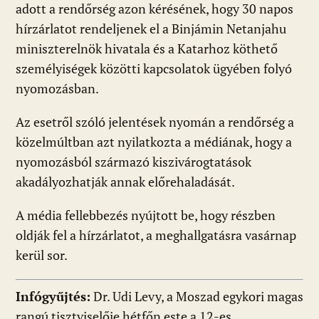
adott a rendőrség azon kérésének, hogy 30 napos
hírzárlatot rendeljenek el a Binjámin Netanjahu
miniszterelnök hivatala és a Katarhoz köthető
személyiségek közötti kapcsolatok ügyében folyó
nyomozásban.
Az esetről szóló jelentések nyomán a rendőrség a
közelmúltban azt nyilatkozta a médiának, hogy a
nyomozásból származó kiszivárogtatások
akadályozhatják annak előrehaladását.
A média fellebbezés nyújtott be, hogy részben
oldják fel a hírzárlatot, a meghallgatásra vasárnap
kerül sor.
Infógyűjtés:
Dr. Udi Levy, a Moszad egykori magas
rangú tisztviselője hétfőn este a 12-es