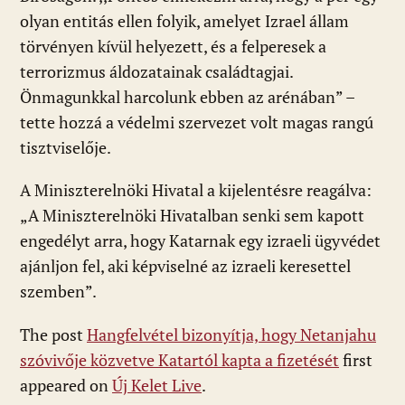
olyan entitás ellen folyik, amelyet Izrael állam
törvényen kívül helyezett, és a felperesek a
terrorizmus áldozatainak családtagjai.
Önmagunkkal harcolunk ebben az arénában” –
tette hozzá a védelmi szervezet volt magas rangú
tisztviselője.
A Miniszterelnöki Hivatal a kijelentésre reagálva:
„A Miniszterelnöki Hivatalban senki sem kapott
engedélyt arra, hogy Katarnak egy izraeli ügyvédet
ajánljon fel, aki képviselné az izraeli keresettel
szemben”.
The post
Hangfelvétel bizonyítja, hogy Netanjahu
szóvivője közvetve Katartól kapta a fizetését
first
appeared on
Új Kelet Live
.