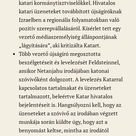
katari kormánytisztviselőkkel. Hivatalos
katari üzeneteket továbbított újságíróknak
Izraelben a regionális folyamatokban való
pozitív szerepvállalásáról. Kísérlet tett egy
vezető médiaszemélyiség álláspontjának
„lágyítására”, aki kritizálta Katart.
Több vezető újságíró megosztotta
beszélgetéseit és levelezését Feldsteinnel,
amikor Netanjahu irodájában katonai
szóvivőként dolgozott. A levelezés Katarral
kapcsolatos tartalmakat és üzeneteket
tartalmazott, beleértve Katar hivatalos
bejelentéseit is. Hangsúlyozni kell, hogy az
üzeneteket a szóvivő az irodában végzett
munkája során küldte úgy, hogy azt a
benyomást keltse, mintha az irodától