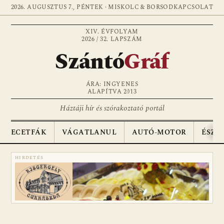
2026. AUGUSZTUS 7., PÉNTEK · MISKOLC & BORSOD
KAPCSOLAT
XIV. ÉVFOLYAM
2026 / 32. LAPSZÁM
Szántó
Gráf
ÁRA: INGYENES
ALAPÍTVA 2013
Háztáji hír és szórakoztató portál
ECETFÁK
VÁGATLANUL
AUTÓ-MOTOR
ÉSZA
HIRDETÉS