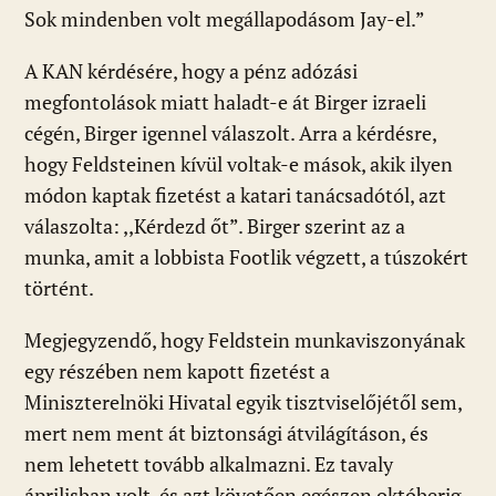
Sok mindenben volt megállapodásom Jay-el.”
A KAN kérdésére, hogy a pénz adózási
megfontolások miatt haladt-e át Birger izraeli
cégén, Birger igennel válaszolt. Arra a kérdésre,
hogy Feldsteinen kívül voltak-e mások, akik ilyen
módon kaptak fizetést a katari tanácsadótól, azt
válaszolta: ,,Kérdezd őt”. Birger szerint az a
munka, amit a lobbista Footlik végzett, a túszokért
történt.
Megjegyzendő, hogy Feldstein munkaviszonyának
egy részében nem kapott fizetést a
Miniszterelnöki Hivatal egyik tisztviselőjétől sem,
mert nem ment át biztonsági átvilágításon, és
nem lehetett tovább alkalmazni. Ez tavaly
áprilisban volt, és azt követően egészen októberig,