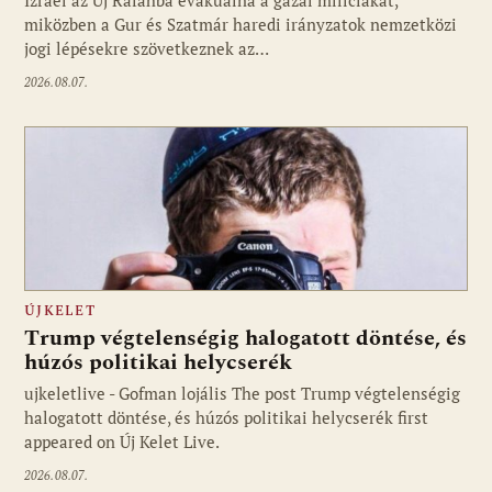
miközben a Gur és Szatmár haredi irányzatok nemzetközi
jogi lépésekre szövetkeznek az…
2026.08.07.
ÚJKELET
Trump végtelenségig halogatott döntése, és
húzós politikai helycserék
ujkeletlive - Gofman lojális The post Trump végtelenségig
Fotó: ujkelet.live
halogatott döntése, és húzós politikai helycserék first
appeared on Új Kelet Live.
2026.08.07.