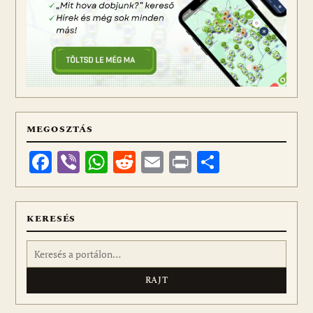
MEGOSZTÁS
Facebook
Viber
WhatsApp
Reddit
Email
Print
Ossza
meg
KERESÉS
Keresés: