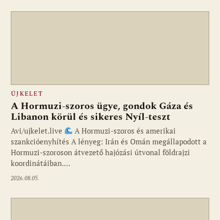
ÚJKELET
A Hormuzi-szoros ügye, gondok Gáza és
Libanon körül és sikeres Nyíl-teszt
Avi/ujkelet.live
A Hormuzi-szoros és amerikai
szankcióenyhítés A lényeg: Irán és Omán megállapodott a
Hormuzi-szoroson átvezető hajózási útvonal földrajzi
koordinátáiban.…
2026.08.05.