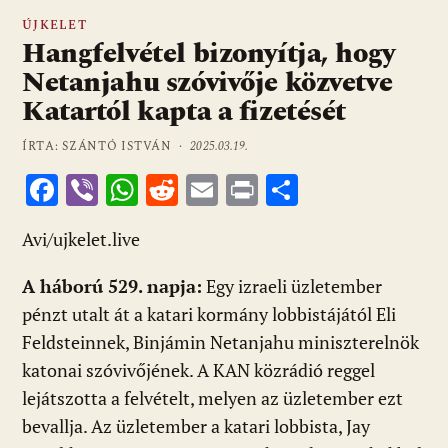
ÚJKELET
Hangfelvétel bizonyítja, hogy
Netanjahu szóvivője közvetve
Katartól kapta a fizetését
ÍRTA: SZÁNTÓ ISTVÁN ·
2025.03.19.
F
Vi
W
R
E
Pr
O
ac
b
h
e
m
in
ss
Avi/ujkelet.live
e
er
at
d
ai
t
za
b
s
di
l
m
A háború 529. napja:
Egy izraeli üzletember
o
A
t
e
pénzt utalt át a katari kormány lobbistájától Eli
o
p
g
Feldsteinnek, Binjámin Netanjahu miniszterelnök
katonai szóvivőjének. A KAN közrádió reggel
k
p
lejátszotta a felvételt, melyen az üzletember ezt
bevallja. Az üzletember a katari lobbista, Jay