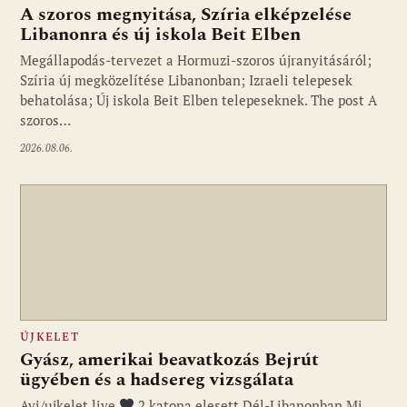
A szoros megnyitása, Szíria elképzelése
Libanonra és új iskola Beit Elben
Megállapodás-tervezet a Hormuzi-szoros újranyitásáról;
Szíria új megközelítése Libanonban; Izraeli telepesek
behatolása; Új iskola Beit Elben telepeseknek. The post A
szoros…
2026.08.06.
ÚJKELET
Gyász, amerikai beavatkozás Bejrút
ügyében és a hadsereg vizsgálata
Avi/ujkelet.live
2 katona elesett Dél-Libanonban Mi