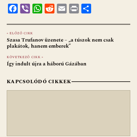
F
Vi
W
R
E
Pr
O
ac
b
h
e
m
in
ss
e
er
at
d
ai
t
za
« ELŐZŐ CIKK
b
s
di
l
m
Szasa Trufanov üzenete – „a túszok nem csak
o
A
t
e
plakátok, hanem emberek”
o
p
g
KÖVETKEZŐ CIKK »
Így indult újra a háború Gázában
k
p
KAPCSOLÓDÓ CIKKEK