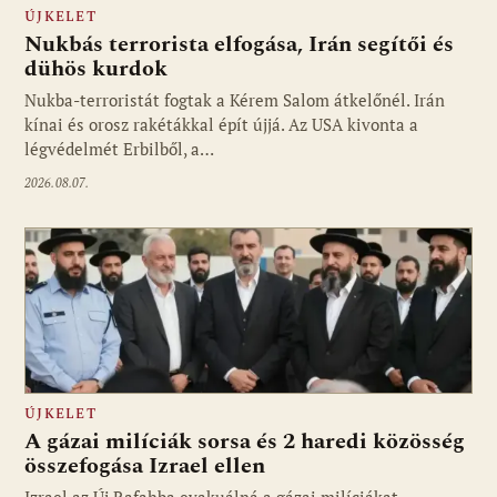
ÚJKELET
Nukbás terrorista elfogása, Irán segítői és
dühös kurdok
Nukba-terroristát fogtak a Kérem Salom átkelőnél. Irán
kínai és orosz rakétákkal épít újjá. Az USA kivonta a
légvédelmét Erbilből, a…
2026.08.07.
ÚJKELET
A gázai milíciák sorsa és 2 haredi közösség
összefogása Izrael ellen
Izrael az Új Rafahba evakuálná a gázai milíciákat,