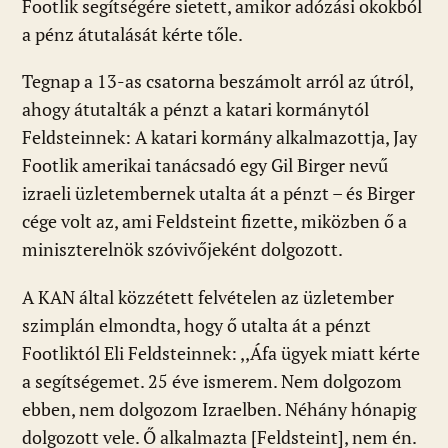
Footlik segítségére sietett, amikor adózási okokból
a pénz átutalását kérte tőle.
Tegnap a 13-as csatorna beszámolt arról az útról,
ahogy átutalták a pénzt a katari kormánytól
Feldsteinnek: A katari kormány alkalmazottja, Jay
Footlik amerikai tanácsadó egy Gil Birger nevű
izraeli üzletembernek utalta át a pénzt – és Birger
cége volt az, ami Feldsteint fizette, miközben ő a
miniszterelnök szóvivőjeként dolgozott.
A KAN által közzétett felvételen az üzletember
szimplán elmondta, hogy ő utalta át a pénzt
Footliktól Eli Feldsteinnek: ,,Áfa ügyek miatt kérte
a segítségemet. 25 éve ismerem. Nem dolgozom
ebben, nem dolgozom Izraelben. Néhány hónapig
dolgozott vele. Ő alkalmazta [Feldsteint], nem én.