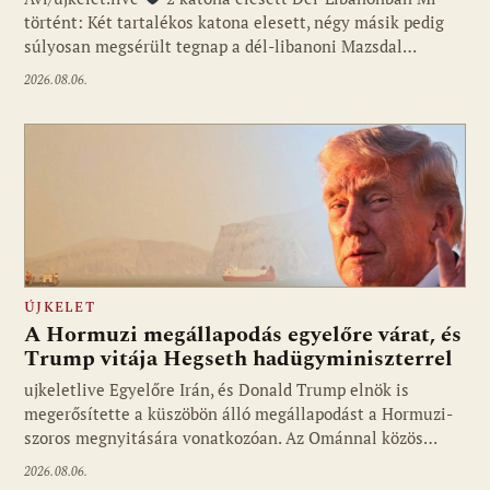
történt: Két tartalékos katona elesett, négy másik pedig
súlyosan megsérült tegnap a dél-libanoni Mazsdal…
2026.08.06.
ÚJKELET
A Hormuzi megállapodás egyelőre várat, és
Trump vitája Hegseth hadügyminiszterrel
ujkeletlive Egyelőre Irán, és Donald Trump elnök is
Fotó: ujkelet.live
megerősítette a küszöbön álló megállapodást a Hormuzi-
szoros megnyitására vonatkozóan. Az Ománnal közös…
2026.08.06.