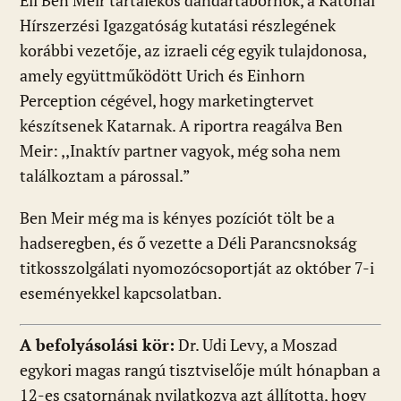
Eli Ben Meir tartalékos dandártábornok, a Katonai
Hírszerzési Igazgatóság kutatási részlegének
korábbi vezetője, az izraeli cég egyik tulajdonosa,
amely együttműködött Urich és Einhorn
Perception cégével, hogy marketingtervet
készítsenek Katarnak. A riportra reagálva Ben
Meir: ,,Inaktív partner vagyok, még soha nem
találkoztam a párossal.”
Ben Meir még ma is kényes pozíciót tölt be a
hadseregben, és ő vezette a Déli Parancsnokság
titkosszolgálati nyomozócsoportját az október 7-i
eseményekkel kapcsolatban.
A befolyásolási kör:
Dr. Udi Levy, a Moszad
egykori magas rangú tisztviselője múlt hónapban a
12-es csatornának nyilatkozva azt állította, hogy