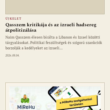
ÚJKELET
Qasszem kritikája és az izraeli hadsereg
átpolitizálása
Naim Qasszem élesen bírálta a Libanon és Izrael közötti
tárgyalásokat. Politikai feszültségek és szigorú szankciók
borzolják a kedélyeket az izraeli…
2026.08.04.