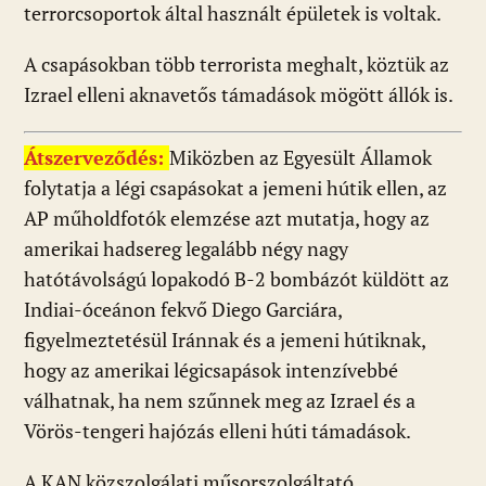
terrorcsoportok által használt épületek is voltak.
A csapásokban több terrorista meghalt, köztük az
Izrael elleni aknavetős támadások mögött állók is.
Átszerveződés:
Miközben az Egyesült Államok
folytatja a légi csapásokat a jemeni hútik ellen, az
AP műholdfotók elemzése azt mutatja, hogy az
amerikai hadsereg legalább négy nagy
hatótávolságú lopakodó B-2 bombázót küldött az
Indiai-óceánon fekvő Diego Garciára,
figyelmeztetésül Iránnak és a jemeni hútiknak,
hogy az amerikai légicsapások intenzívebbé
válhatnak, ha nem szűnnek meg az Izrael és a
Vörös-tengeri hajózás elleni húti támadások.
A KAN közszolgálati műsorszolgáltató