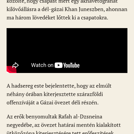
közölte, hogy csapást mért egy aknavetőgránát
kilövőállásra a dél-gázai Khan Juneszben, ahonnan
ma három lövedéket lőttek ki a csapatokra.
A hadsereg este bejelentette, hogy az elmúlt
néhány órában kiterjesztette szárazföldi
offenzíváját a Gázai övezet déli részén.
Az erők benyomultak Rafah al-Dzsneina
negyedébe, az övezet határai mentén kialakított
ütközőzóna kiterjesztésére tett erőfeszítések