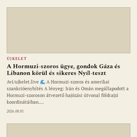
ÚJKELET
A Hormuzi-szoros ügye, gondok Gáza és
Libanon körül és sikeres Nyíl-teszt
Avi/ujkelet.live
A Hormuzi-szoros és amerikai
szankcióenyhítés A lényeg: Irán és Omán megállapodott a
Hormuzi-szoroson átvezető hajózási útvonal földrajzi
koordinátáiban.…
2026.08.05.