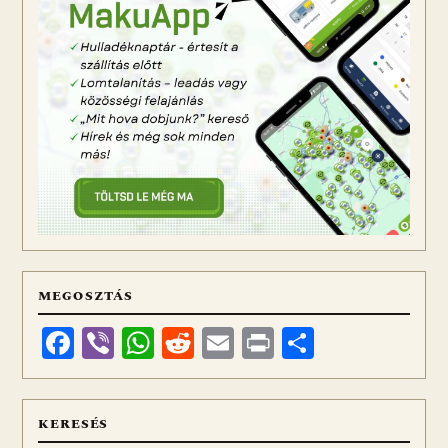
MEGOSZTÁS
Facebook
Viber
WhatsApp
Reddit
Email
Print
Ossza
meg
KERESÉS