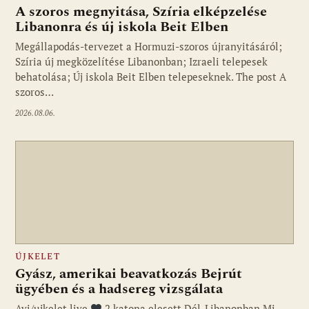
A szoros megnyitása, Szíria elképzelése
Libanonra és új iskola Beit Elben
Megállapodás-tervezet a Hormuzi-szoros újranyitásáról;
Szíria új megközelítése Libanonban; Izraeli telepesek
behatolása; Új iskola Beit Elben telepeseknek. The post A
szoros…
2026.08.06.
ÚJKELET
Gyász, amerikai beavatkozás Bejrút
ügyében és a hadsereg vizsgálata
Avi/ujkelet.live
2 katona elesett Dél-Libanonban Mi