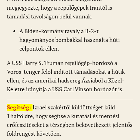
megjegyezte, hogy a repülőgépek Irántól is
támadási távolságon belül vannak.
A Biden-kormány tavaly a B-2-t
hagyományos bombákkal használta húti
célpontok ellen.
A USS Harry S. Truman repülőgép-hordozó a
Vörös-tenger felől indított támadásokat a hútik
ellen, és az amerikai hadsereg Ázsiából a Közel-
Keletre irányítja a USS Carl Vinson hordozót is.
Segítség:
Izrael szakértői küldöttséget küld
Thaiföldre, hogy segítse a kutatási és mentési
erőfeszítéseket a térségben bekövetkezett jelentős
földrengést követően.