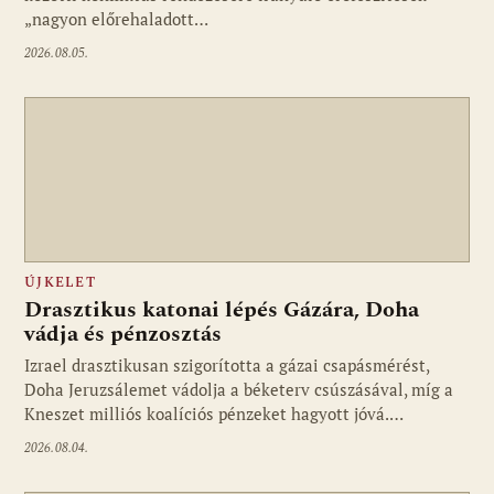
„nagyon előrehaladott…
2026.08.05.
ÚJKELET
Drasztikus katonai lépés Gázára, Doha
vádja és pénzosztás
Izrael drasztikusan szigorította a gázai csapásmérést,
Doha Jeruzsálemet vádolja a béketerv csúszásával, míg a
Kneszet milliós koalíciós pénzeket hagyott jóvá.…
2026.08.04.