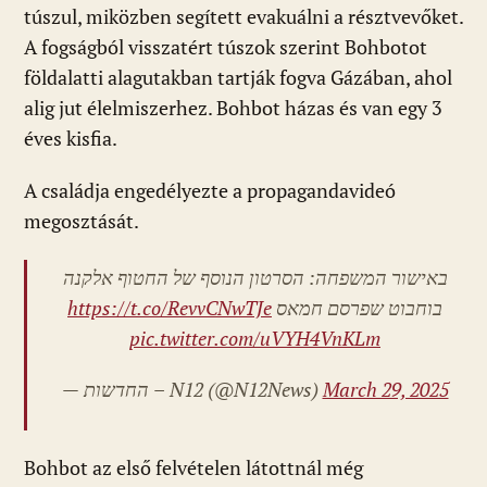
túszul, miközben segített evakuálni a résztvevőket.
A fogságból visszatért túszok szerint Bohbotot
földalatti alagutakban tartják fogva Gázában, ahol
alig jut élelmiszerhez. Bohbot házas és van egy 3
éves kisfia.
A családja engedélyezte a propagandavideó
megosztását.
באישור המשפחה: הסרטון הנוסף של החטוף אלקנה
https://t.co/RevvCNwTJe
בוחבוט שפרסם חמאס
pic.twitter.com/uVYH4VnKLm
— החדשות – N12 (@N12News)
March 29, 2025
Bohbot az első felvételen látottnál még