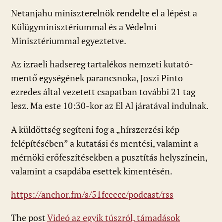
Netanjahu miniszterelnök rendelte el a lépést a
Külügyminisztériummal és a Védelmi
Minisztériummal egyeztetve.
Az izraeli hadsereg tartalékos nemzeti kutató-
mentő egységének parancsnoka, Joszi Pinto
ezredes által vezetett csapatban további 21 tag
lesz. Ma este 10:30-kor az El Al járatával indulnak.
A küldöttség segíteni fog a „hírszerzési kép
felépítésében” a kutatási és mentési, valamint a
mérnöki erőfeszítésekben a pusztítás helyszínein,
valamint a csapdába esettek kimentésén.
https://anchor.fm/s/51fceecc/podcast/rss
The post
Videó az egyik túszról, támadások