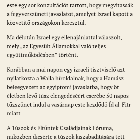
este egy sor konzultációt tartott, hogy megvitassák
a fegyverszüneti javaslatot, amelyet Izrael kapott a
közvetítő országokon keresztül.
Ma délután Izrael egy ellenajánlattal válaszolt,
mely „az Egyesült Államokkal való teljes
együttműködésben” történt.
Korábban a mai napon egy izraeli tisztviselő azt
nyilatkozta a Walla híroldalnak, hogy a Hamász
beleegyezett az egyiptomi javaslatba, hogy öt
életben lévő túsz elengedéséért cserébe 50 napos
tűzszünet indul a vasárnap este kezdődő Íd al-Fitr
miatt.
A Túszok és Eltűntek Családjainak Fóruma,
miközben dicsérte a túszok kiszabadítására tett