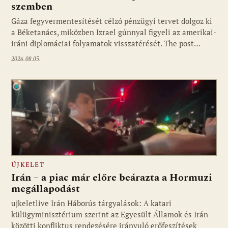
szemben
Gáza fegyvermentesítését célzó pénzügyi tervet dolgoz ki
a Béketanács, miközben Izrael gúnnyal figyeli az amerikai-
iráni diplomáciai folyamatok visszatérését. The post…
2026.08.05.
ÚJKELET
Irán – a piac már előre beárazta a Hormuzi
megállapodást
ujkeletlive Irán Háborús tárgyalások: A katari
Fotó: ujkelet.live
külügyminisztérium szerint az Egyesült Államok és Irán
közötti konfliktus rendezésére irányuló erőfeszítések