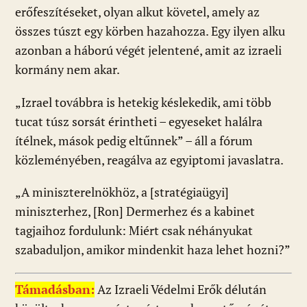
erőfeszítéseket, olyan alkut követel, amely az
összes túszt egy körben hazahozza. Egy ilyen alku
azonban a háború végét jelentené, amit az izraeli
kormány nem akar.
„Izrael továbbra is hetekig késlekedik, ami több
tucat túsz sorsát érintheti – egyeseket halálra
ítélnek, mások pedig eltűnnek” – áll a fórum
közleményében, reagálva az egyiptomi javaslatra.
„A miniszterelnökhöz, a [stratégiaügyi]
miniszterhez, [Ron] Dermerhez és a kabinet
tagjaihoz fordulunk: Miért csak néhányukat
szabaduljon, amikor mindenkit haza lehet hozni?”
Támadásban:
Az Izraeli Védelmi Erők délután