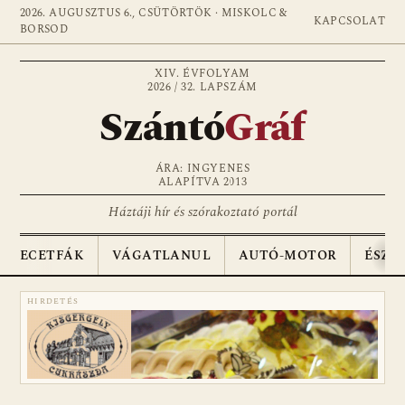
2026. AUGUSZTUS 6., CSÜTÖRTÖK · MISKOLC &
KAPCSOLAT
BORSOD
XIV. ÉVFOLYAM
2026 / 32. LAPSZÁM
Szántó
Gráf
ÁRA: INGYENES
ALAPÍTVA 2013
Háztáji hír és szórakoztató portál
ECETFÁK
VÁGATLANUL
AUTÓ-MOTOR
ÉSZA
HIRDETÉS