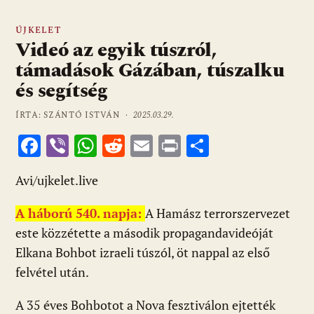
ÚJKELET
Videó az egyik túszról,
támadások Gázában, túszalku
és segítség
ÍRTA: SZÁNTÓ ISTVÁN ·
2025.03.29.
F
Vi
W
R
E
Pr
O
ac
b
h
e
m
in
ss
Avi/ujkelet.live
e
er
at
d
ai
t
za
b
s
di
l
m
A háború 540. napja:
A Hamász terrorszervezet
o
A
t
e
este közzétette a második propagandavideóját
o
p
g
Elkana Bohbot izraeli túszól, öt nappal az első
felvétel után.
k
p
A 35 éves Bohbotot a Nova fesztiválon ejtették