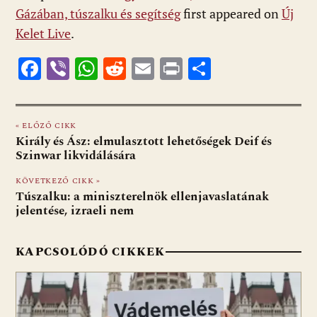
Gázában, túszalku és segítség
first appeared on
Új
Kelet Live
.
F
Vi
W
R
E
Pr
O
ac
b
h
e
m
in
ss
e
er
at
d
ai
t
za
« ELŐZŐ CIKK
b
s
di
l
m
Király és Ász: elmulasztott lehetőségek Deif és
o
A
t
e
Szinwar likvidálására
o
p
g
KÖVETKEZŐ CIKK »
Túszalku: a miniszterelnök ellenjavaslatának
k
p
jelentése, izraeli nem
KAPCSOLÓDÓ CIKKEK