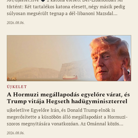
történt: Két tartalékos katona elesett, négy másik pedig
súlyosan megsérült tegnap a dél-libanoni Mazsdal…
2026.08.06.
ÚJKELET
A Hormuzi megállapodás egyelőre várat, és
Trump vitája Hegseth hadügyminiszterrel
ujkeletlive Egyelőre Irán, és Donald Trump elnök is
Fotó: ujkelet.live
megerősítette a küszöbön álló megállapodást a Hormuzi-
szoros megnyitására vonatkozóan. Az Ománnal közös…
2026.08.06.