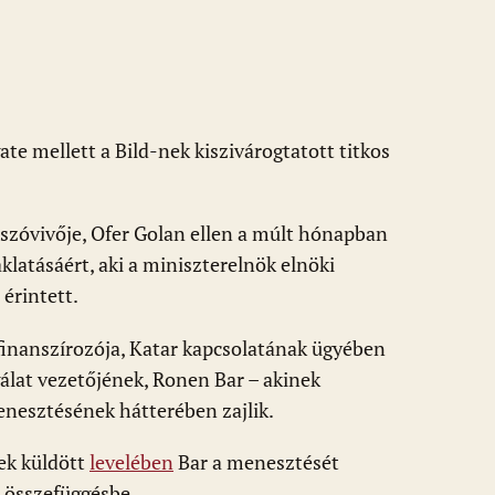
ate mellett a Bild-nek kiszivárogtatott titkos
szóvivője, Ofer Golan ellen a múlt hónapban
latásáért, aki a miniszterelnök elnöki
érintett.
finanszírozója, Katar kapcsolatának ügyében
gálat vezetőjének, Ronen Bar – akinek
nesztésének hátterében zajlik.
ek küldött
levelében
Bar a menesztését
a összefüggésbe.