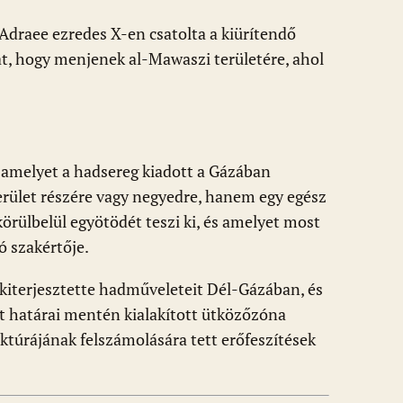
 Adraee ezredes X-en csatolta a kiürítendő
akat, hogy menjenek al-Mawaszi területére, ahol
s, amelyet a hadsereg kiadott a Gázában
erület részére vagy negyedre, hanem egy egész
körülbelül egyötödét teszi ki, és amelyet most
ó szakértője.
kiterjesztette hadműveleteit Dél-Gázában, és
t határai mentén kialakított ütközőzóna
uktúrájának felszámolására tett erőfeszítések