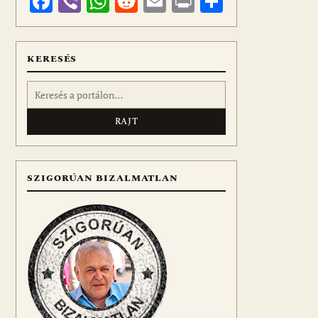
Facebook
Viber
WhatsApp
Reddit
Email
Print
Ossza
meg
KERESÉS
Keresés:
SZIGORÚAN BIZALMATLAN