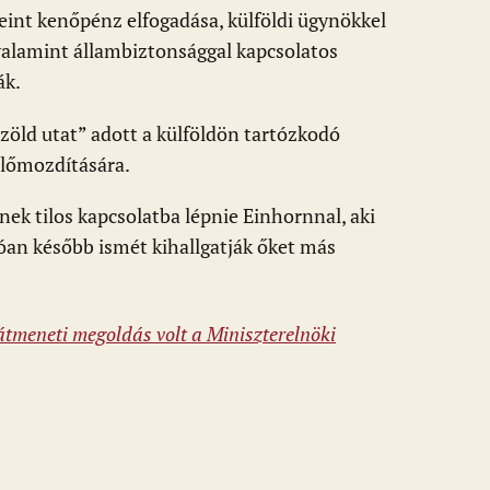
teint kenőpénz elfogadása, külföldi ügynökkel
valamint állambiztonsággal kapcsolatos
ák.
zöld utat” adott a külföldön tartózkodó
előmozdítására.
ek tilos kapcsolatba lépnie Einhornnal, aki
óan később ismét kihallgatják őket más
 átmeneti megoldás volt a Miniszterelnöki