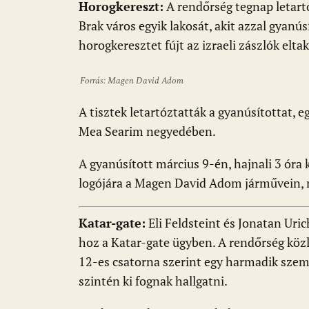
Horogkereszt:
A rendőrség tegnap letart
Brak város egyik lakosát, akit azzal gyan
horogkeresztet fújt az izraeli zászlók elta
Forrás: Magen David Adom
A tisztek letartóztatták a gyanúsítottat, e
Mea Searim negyedében.
A gyanúsított március 9-én, hajnali 3 óra k
logójára a Magen David Adom járművein, m
Katar-gate:
Eli Feldsteint és Jonatan Uric
hoz a Katar-gate ügyben. A rendőrség közle
12-es csatorna szerint egy harmadik sze
szintén ki fognak hallgatni.