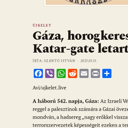
ÚJKELET
Gáza, horogkeres
Katar-gate letar
ÍRTA: SZÁNTÓ ISTVÁN ·
2025.03.31.
F
Vi
W
R
E
Pr
O
ac
b
h
e
m
in
ss
Avi/ujkelet.live
e
er
at
d
ai
t
za
b
s
di
l
m
A háború 542. napja, Gáza:
Az Izraeli V
o
A
t
e
reggel a palesztinok számára a Gázai övez
o
p
g
mondván, a hadsereg „nagy erőkkel vissza
terrorszervezetek képességeit ezeken a te