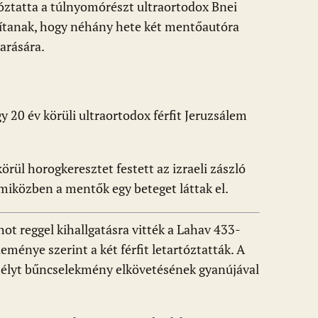
óztatta a túlnyomórészt ultraortodox Bnei
úsítanak, hogy néhány hete két mentőautóra
karására.
gy 20 év körüli ultraortodox férfit Jeruzsálem
örül horogkeresztet festett az izraeli zászló
iközben a mentők egy beteget láttak el.
hot reggel kihallgatásra vitték a Lahav 433-
ménye szerint a két férfit letartóztatták. A
mélyt bűncselekmény elkövetésének gyanújával