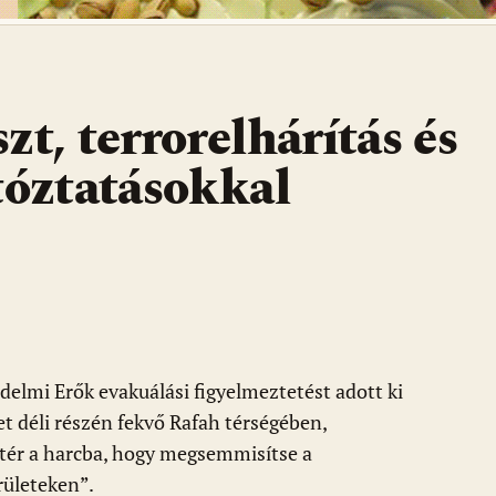
zt, terrorelhárítás és
tóztatásokkal
édelmi Erők evakuálási figyelmeztetést adott ki
et déli részén fekvő Rafah térségében,
tér a harcba, hogy megsemmisítse a
rületeken”.