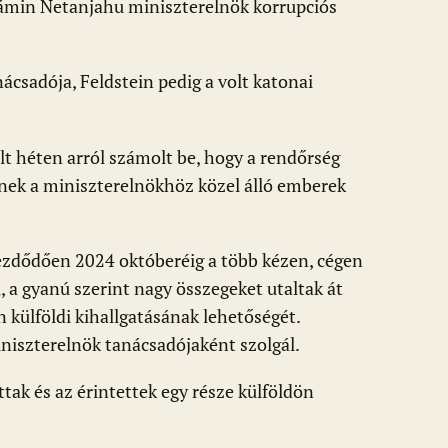
jámin Netanjahu miniszterelnök korrupciós
ácsadója, Feldstein pedig a volt katonai
t héten arról számolt be, hogy a rendőrség
nnek a miniszterelnökhöz közel álló emberek
zdődően 2024 októberéig a több kézen, cégen
, a gyanú szerint nagy összegeket utaltak át
n külföldi kihallgatásának lehetőségét.
niszterelnök tanácsadójaként szolgál.
tak és az érintettek egy része külföldön