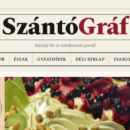
Szántó
Gráf
Háztáji hír és szórakoztató portál
OR
ÉSZAK
GYÁSZHÍREK
DÉLI HÍRLAP
ZSARU