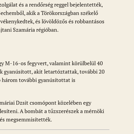
olgálat és a rendőrség reggel bejelentették,
 Sechemből, akik a Törökországban székelő
evékenykedtek, és lövöldözős és robbantásos
jtani Szamária régióban.
gy M-16-os fegyvert, valamint körülbelül 40
k gyanúsított, akit letartóztattak, további 20
b három további gyanúsítottat is
zamáriai Dzsit csomópont közelében egy
lesíteni. A bombát a tűzszerészek a mérnöki
 és megsemmisítették.