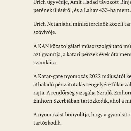
Urich ügyvédje, Amit Hadad távozott Bin
perének üléséről, és a Lahav 433-ba ment.
Urich Netanjahu miniszterelnök közeli tan
szóvivője.
A KAN közszolgálati műsorszolgáltató múl
azt gyanítja, a katari pénzek évek óta me
számláira.
A Katar-gate nyomozás 2022 májusától ke
áthaladó pénzátutalás tengelyére fókuszál
rajta. A rendőrség vizsgálja Szrulik Einhor
Einhorn Szerbiában tartózkodik, ahol a mi
A nyomozást bonyolítja, hogy a gyanúsítot
tartózkodik.