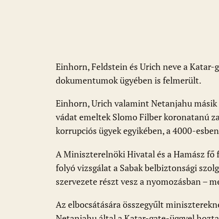
Einhorn, Feldstein és Urich neve a Katar-g
dokumentumok ügyében is felmerült.
Einhorn, Urich valamint Netanjahu másik 
vádat emeltek Slomo Filber koronatanú zak
korrupciós ügyek egyikében, a 4000-esben 
A Miniszterelnöki Hivatal és a Hamász fő 
folyó vizsgálat a Sabak belbiztonsági szol
szervezete részt vesz a nyomozásban – me
Az elbocsátására összegyűlt miniszterekn
Netanjahu által a Katar-gate-üggyel hozt