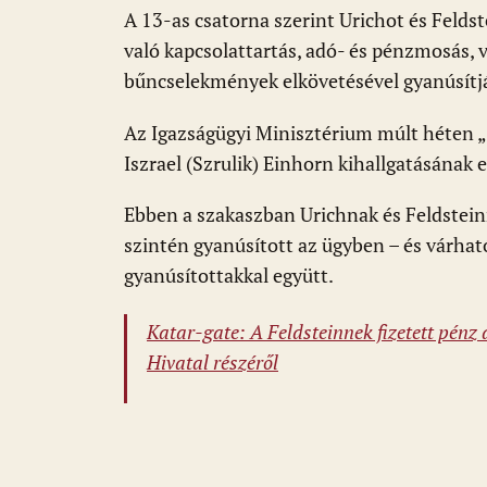
A 13-as csatorna szerint Urichot és Felds
való kapcsolattartás, adó- és pénzmosás, 
bűncselekmények elkövetésével gyanúsítj
Az Igazságügyi Minisztérium múlt héten „
Iszrael (Szrulik) Einhorn kihallgatásának 
Ebben a szakaszban Urichnak és Feldsteinn
szintén gyanúsított az ügyben – és várhat
gyanúsítottakkal együtt.
Katar-gate: A Feldsteinnek fizetett pénz
Hivatal részéről