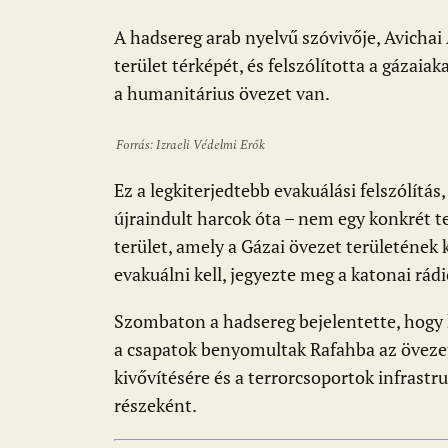
k
p
A hadsereg arab nyelvű szóvivője, Avichai
terület térképét, és felszólította a gázai
a humanitárius övezet van.
Forrás: Izraeli Védelmi Erők
Ez a legkiterjedtebb evakuálási felszólítá
újraindult harcok óta – nem egy konkrét t
terület, amely a Gázai övezet területének 
evakuálni kell, jegyezte meg a katonai rádi
Szombaton a hadsereg bejelentette, hogy 
a csapatok benyomultak Rafahba az öveze
kivővítésére és a terrorcsoportok infrastr
részeként.