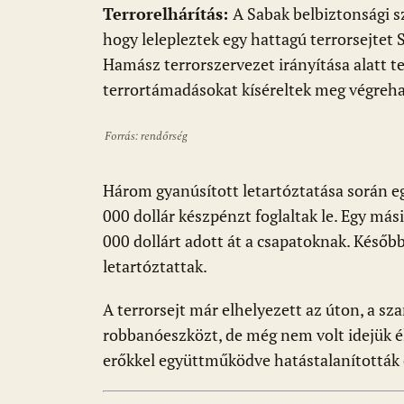
Terrorelhárítás:
A Sabak belbiztonsági sz
hogy lelepleztek egy hattagú terrorsejtet
Hamász terrorszervezet irányítása alatt t
terrortámadásokat kíséreltek meg végreha
Forrás: rendőrség
Három gyanúsított letartóztatása során e
000 dollár készpénzt foglaltak le. Egy mási
000 dollárt adott át a csapatoknak. Későb
letartóztattak.
A terrorsejt már elhelyezett az úton, a s
robbanóeszközt, de még nem volt idejük é
erőkkel együttműködve hatástalanították