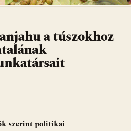
tanjahu a túszokhoz
atalának
unkatársait
k szerint politikai