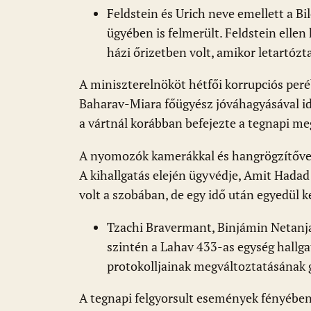
Feldstein és Urich neve emellett a B
ügyében is felmerült. Feldstein elle
házi őrizetben volt, amikor letartózt
A miniszterelnököt hétfői korrupciós peré
Baharav-Miara főügyész jóváhagyásával idé
a vártnál korábban befejezte a tegnapi me
A nyomozók kamerákkal és hangrögzítővel 
A kihallgatás elején ügyvédje, Amit Hadad
volt a szobában, de egy idő után egyedül k
Tzachi Bravermant, Binjámin Netanj
szintén a Lahav 433-as egység hallgat
protokolljainak megváltoztatásának g
A tegnapi felgyorsult események fényében