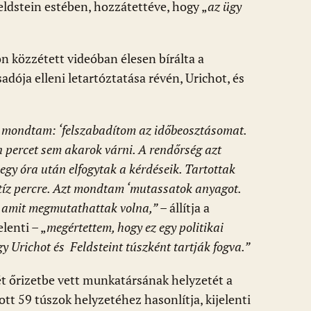
ldstein estében, hozzátettéve, hogy „
az ügy
 közzétett videóban élesen bírálta a
dója elleni letartóztatása révén, Urichot, és
zt mondtam: ‘felszabadítom az időbeosztásomat.
n percet sem akarok várni. A rendőrség azt
gy óra után elfogytak a kérdéseik. Tartottak
 tíz percre. Azt mondtam ‘mutassatok anyagot.
, amit megmutathattak volna,”
– állítja a
lenti – „
megértettem, hogy ez egy politikai
 Urichot és Feldsteint túszként tartják fogva.”
t őrizetbe vett munkatársának helyzetét a
tt 59 túszok helyzetéhez hasonlítja, kijelenti