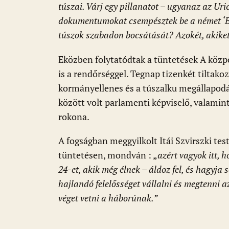
túszai. Várj egy pillanatot – ugyanaz az Uric
dokumentumokat csempésztek be a német ‘Bi
túszok szabadon bocsátását? Azokét, akiket
Eközben folytatódtak a tüntetések A közp
is a rendőrséggel. Tegnap tizenkét tiltako
kormányellenes és a túszalku megállapodá
között volt parlamenti képviselő, valamin
rokona.
A fogságban meggyilkolt Itái Szvirszki test
tüntetésen, mondván : „
azért vagyok itt, h
24-et, akik még élnek – áldoz fel, és hagyj
hajlandó felelősséget vállalni és megtenni 
véget vetni a háborúnak.”