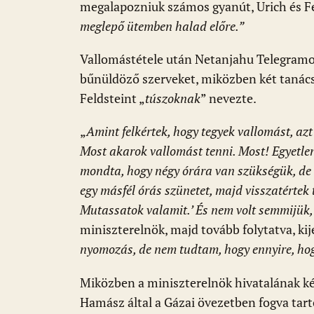
megalapozniuk számos gyanút, Urich és Fe
meglepő ütemben halad előre.”
Vallomástétele után Netanjahu Telegramon
bűnüldöző szerveket, miközben két tanácsa
Feldsteint „
túszoknak
” nevezte.
„
Amint felkértek, hogy tegyek vallomást, a
Most akarok vallomást tenni. Most! Egyetle
mondta, hogy négy órára van szükségük, de e
egy másfél órás szünetet, majd visszatértek
Mutassatok valamit.’ És nem volt semmijük
miniszterelnök, majd tovább folytatva, kije
nyomozás, de nem tudtam, hogy ennyire, hogy
Miközben a miniszterelnök hivatalának ké
Hamász által a Gázai övezetben fogva tarto