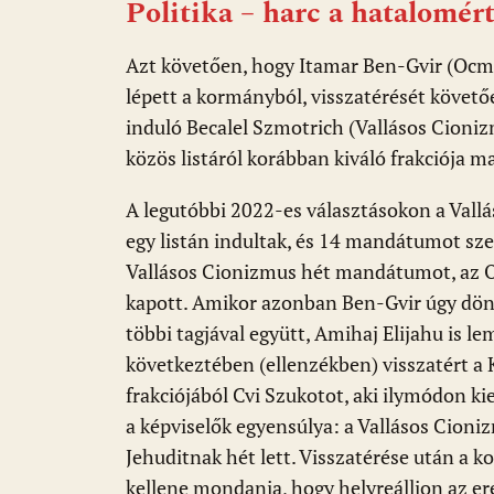
Politika – harc a hatalomért
Azt követően, hogy Itamar Ben-Gvir (Ocma
lépett a kormányból, visszatérését követő
induló Becalel Szmotrich (Vallásos Cioni
közös listáról korábban kiváló frakciója 
A legutóbbi 2022-es választásokon a Vall
egy listán indultak, és 14 mandátumot szer
Vallásos Cionizmus hét mandátumot, az
kapott. Amikor azonban Ben-Gvir úgy dön
többi tagjával együtt, Amihaj Elijahu is l
következtében (ellenzékben) visszatért a 
frakciójából Cvi Szukotot, aki ilymódon k
a képviselők egyensúlya: a Vallásos Cion
Jehuditnak hét lett. Visszatérése után a 
kellene mondania, hogy helyreálljon az 