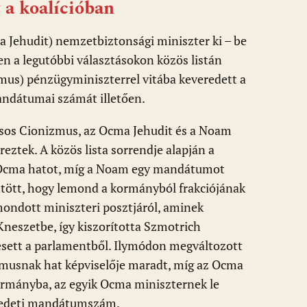
 a koalícióban
 Jehudit) nemzetbiztonsági miniszter ki – be
en a legutóbbi választásokon közös listán
zmus) pénzügyminiszterrel vitába keveredett a
mandátumai számát illetően.
ásos Cionizmus, az Ocma Jehudit és a Noam
eztek. A közös lista sorrendje alapján a
 Ocma hatot, míg a Noam egy mandátumot
tött, hogy lemond a kormányból frakciójának
emondott miniszteri posztjáról, aminek
Kneszetbe, így kiszorította Szmotrich
iesett a parlamentből. Ilymódon megváltozott
izmusnak hat képviselője maradt, míg az Ocma
kormányba, az egyik Ocma miniszternek le
eredeti mandátumszám.