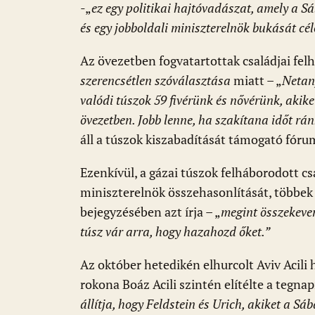
-„
ez egy politikai hajtóvadászat, amely a 
és egy jobboldali miniszterelnök bukását cél
Az övezetben fogvatartottak családjai fel
szerencsétlen
szóválasztása
miatt – „
Netan
valódi túszok 59 fivérünk és nővérünk, akik
övezetben. Jobb lenne, ha szakítana időt rán
áll a túszok kiszabadítását támogató fór
Ezenkívül, a gázai túszok felháborodott cs
miniszterelnök összehasonlítását, többek 
bejegyzésében azt írja – „
megint összekeve
túsz vár arra, hogy hazahozd őket.”
Az október hetedikén elhurcolt Aviv Acili h
rokona Boáz Acili szintén elítélte a tegna
állítja, hogy Feldstein és Urich, akiket a Sá