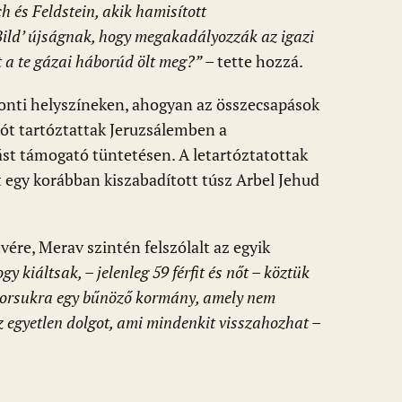
h és Feldstein, akik hamisított
ld’ újságnak, hogy megakadályozzák az igazi
 a te gázai háborúd ölt meg?”
– tette hozzá.
onti helyszíneken, ahogyan az összecsapások
zót tartóztattak Jeruzsálemben a
st támogató tüntetésen. A letartóztatottak
t egy korábban kiszabadított túsz Arbel Jehud
vére, Merav szintén felszólalt az egyik
ogy kiáltsak, – jelenleg 59 férfit és nőt – köztük
a sorsukra egy bűnöző kormány, amely nem
az egyetlen dolgot, ami mindenkit visszahozhat –