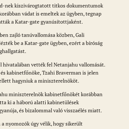
ild-nek kiszivárogtatott titkos dokumentumok
n korábban vádat is emeltek az ügyben, tegnap
atták a Katar-gate gyanúsítottjaként.
ben zajló tanúvallomása közben, Gali
zték be a Katar-gate ügyben, ezért a bíróság
ghallgatást.
hivatalában vették fel Netanjahu vallomását.
 és kabinetfőnöke, Tzahi Braverman is jelen
ellett hagyniuk a miniszterelnököt.
ahu miniszterelnök kabinetfőnökét korábban
ta ki a háború alatti kabinetülések
yanúja, és bizalommal való visszaélés miatt.
 a nyomozók úgy vélik, hogy sikerült