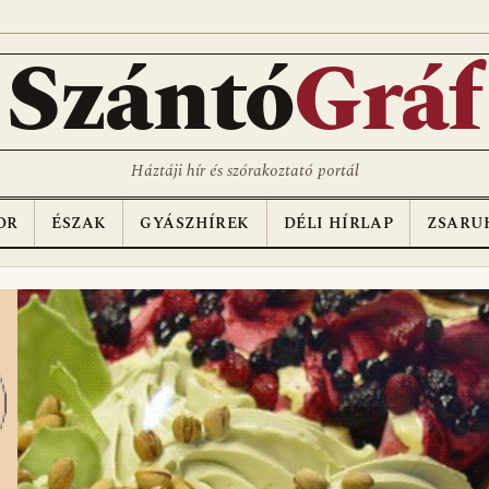
D
Szántó
Gráf
Háztáji hír és szórakoztató portál
OR
ÉSZAK
GYÁSZHÍREK
DÉLI HÍRLAP
ZSARU