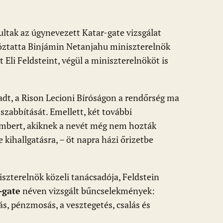
ultak az úgynevezett Katar-gate vizsgálat
tóztatta Binjámin Netanjahu miniszterelnök
 Eli Feldsteint, végül a miniszterelnököt is
adt, a Rison Lecioni Bíróságon a rendőrség ma
szabbítását. Emellett, két további
tembert, akiknek a nevét még nem hozták
 kihallgatásra, – öt napra házi őrizetbe
szterelnök közeli tanácsadója, Feldstein
-gate
néven vizsgált bűncselekmények:
ás, pénzmosás, a vesztegetés, csalás és