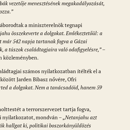
Sábák vezetője menesztésének megakadályozását,
ozza.”
háborodtak a miniszterelnök tegnapi
jahu összekeverte a dolgokat. Emlékeztetőül: a
et már 542 napja tartanak fogva a Gázai
k, a túszok családtagjaira való odafigyelésre,”
–
um közleményben.
aládtagjai számos nyilatkozatban ítélték el a
között Jarden Bibasz nővére, Ofri
rted a dolgokat. Nem a tanácsadóid, hanem 59
olttestét a terrorszervezet tartja fogva,
pi nyilatkozatot, mondván – „
Netanjahu azt
bák hallgat ki, politikai boszorkányüldözés