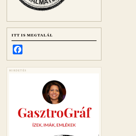
ITT IS MEGTALÁL
Facebook
HIRDETÉS