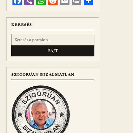
Facebook
Viber
WhatsApp
Reddit
Email
Print
Ossza
meg
KERESÉS
Keresés:
SZIGORÚAN BIZALMATLAN