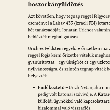
o
p
g
boszorkányüldözés
k
p
Azt követően, hogy tegnap reggel felgyors
eseményei a Lahav 433 (izraeli FBI) letar
két tanácsadóját, Jonatán Urichot valamint
beidézték meghallgatásra.
Urich és Feldstein egyelőre őrizetben mar
reggel fogja kérni őrizetbe vételük meghos
gyanúsítottat – egy újságírót és egy üzle
nyilvánosságra, és szintén tegnap vitték be
helyezték.
Emlékeztető
– Urich Netanjahu mini
pedig volt katonai szóvivője. A
Katar
külföldi ügynökkel való kapcsolattart
bizalommal való visszaélés.