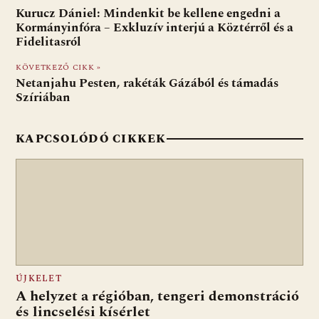
b
s
di
l
m
Kurucz Dániel: Mindenkit be kellene engedni a
o
A
t
e
Kormányinfóra – Exkluzív interjú a Köztérről és a
Fidelitasról
o
p
g
KÖVETKEZŐ CIKK »
k
p
Netanjahu Pesten, rakéták Gázából és támadás
Szíriában
KAPCSOLÓDÓ CIKKEK
ÚJKELET
A helyzet a régióban, tengeri demonstráció
és lincselési kísérlet