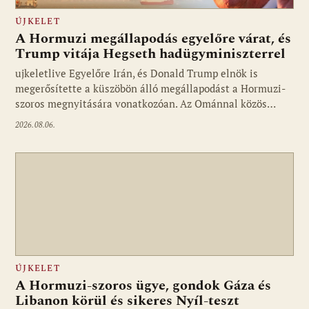
ÚJKELET
A Hormuzi megállapodás egyelőre várat, és
Trump vitája Hegseth hadügyminiszterrel
ujkeletlive Egyelőre Irán, és Donald Trump elnök is
Fotó: ujkelet.live
megerősítette a küszöbön álló megállapodást a Hormuzi-
szoros megnyitására vonatkozóan. Az Ománnal közös…
2026.08.06.
ÚJKELET
A Hormuzi-szoros ügye, gondok Gáza és
Libanon körül és sikeres Nyíl-teszt