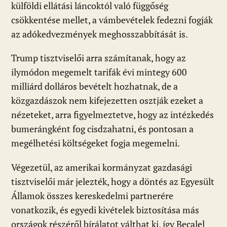
külföldi ellátási láncoktól való függőség
csökkentése mellet, a vámbevételek fedezni fogják
az adókedvezmények meghosszabbítását is.
Trump tisztviselői arra számítanak, hogy az
ilymódon megemelt tarifák évi mintegy 600
milliárd dolláros bevételt hozhatnak, de a
közgazdászok nem kifejezetten osztják ezeket a
nézeteket, arra figyelmeztetve, hogy az intézkedés
bumerángként fog cisdzahatni, és pontosan a
megélhetési költségeket fogja megemelni.
Végezetül, az amerikai kormányzat gazdasági
tisztviselői már jelezték, hogy a döntés az Egyesült
Államok összes kereskedelmi partnerére
vonatkozik, és egyedi kivételek biztosítása más
országok részéről bírálatot válthat ki, így Becalel