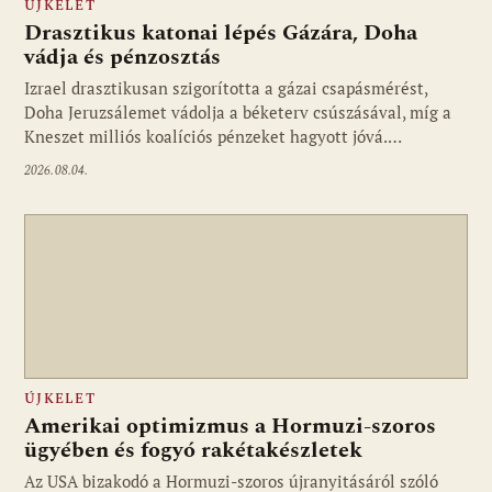
ÚJKELET
Drasztikus katonai lépés Gázára, Doha
vádja és pénzosztás
Izrael drasztikusan szigorította a gázai csapásmérést,
Doha Jeruzsálemet vádolja a béketerv csúszásával, míg a
Kneszet milliós koalíciós pénzeket hagyott jóvá.…
2026.08.04.
ÚJKELET
Amerikai optimizmus a Hormuzi-szoros
ügyében és fogyó rakétakészletek
Az USA bizakodó a Hormuzi-szoros újranyitásáról szóló