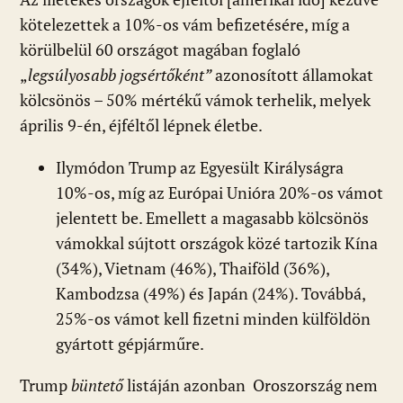
kötelezettek a 10%-os vám befizetésére, míg a
körülbelül 60 országot magában foglaló
„
legsúlyosabb jogsértőként”
azonosított államokat
kölcsönös – 50% mértékű vámok terhelik, melyek
április 9-én, éjféltől lépnek életbe.
Ilymódon Trump az Egyesült Királyságra
10%-os, míg az Európai Unióra 20%-os vámot
jelentett be. Emellett a magasabb kölcsönös
vámokkal sújtott országok közé tartozik Kína
(34%), Vietnam (46%), Thaiföld (36%),
Kambodzsa (49%) és Japán (24%). Továbbá,
25%-os vámot kell fizetni minden külföldön
gyártott gépjárműre.
Trump
büntető
listáján azonban Oroszország nem