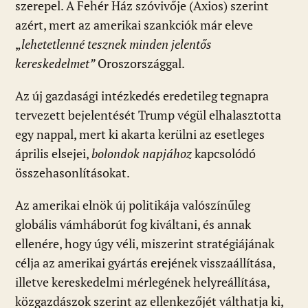
szerepel. A Fehér Ház szóvivője (Axios) szerint
azért, mert az amerikai szankciók már eleve
„
lehetetlenné tesznek minden jelentős
kereskedelmet”
Oroszországgal.
Az új gazdasági intézkedés eredetileg tegnapra
tervezett bejelentését Trump végül elhalasztotta
egy nappal, mert ki akarta kerülni az esetleges
április elsejei,
bolondok napjához
kapcsolódó
összehasonlításokat.
Az amerikai elnök új politikája valószínűleg
globális vámháborút fog kiváltani, és annak
ellenére, hogy úgy véli, miszerint stratégiájának
célja az amerikai gyártás erejének visszaállítása,
illetve kereskedelmi mérlegének helyreállítása,
közgazdászok szerint az ellenkezőjét válthatja ki,