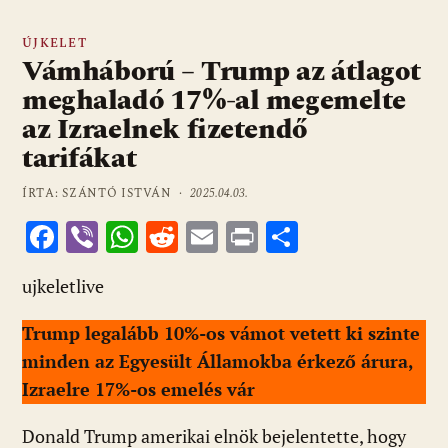
ÚJKELET
Vámháború – Trump az átlagot
meghaladó 17%-al megemelte
az Izraelnek fizetendő
tarifákat
ÍRTA: SZÁNTÓ ISTVÁN ·
2025.04.03.
F
Vi
W
R
E
Pr
O
ac
b
h
e
m
in
ss
ujkeletlive
e
er
at
d
ai
t
za
b
s
di
l
m
Trump legalább 10%-os vámot vetett ki szinte
o
A
t
e
minden az Egyesült Államokba érkező árura,
o
p
g
Izraelre 17%-os emelés vár
k
p
Donald Trump amerikai elnök bejelentette, hogy