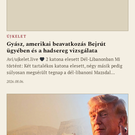
ÚJKELET
Gyász, amerikai beavatkozás Bejrút
ügyében és a hadsereg vizsgálata
Avi/ujkelet.live
2 katona elesett Dél-Libanonban Mi
történt: Két tartalékos katona elesett, négy másik pedig
súlyosan megsérült tegnap a dél-libanoni Mazsdal…
2026.08.06.