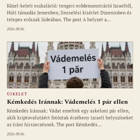
Közel-keleti eszkaláció: tengeri erődemonstráció Izraeltől,
Húti támadás Jemenben, lincselési kísérlet Dzseninben és
telepes erőszak Júdeában. The post A helyzet a…
2026.08.06.
ÚJKELET
Kémkedés Iránnak: Vádemelés 1 pár ellen
Kémkedés Iránnak: Vádat emeltek egy askeloni pár ellen,
akik kriptovalutáért fotóztak érzékeny izraeli helyszíneket
az iráni hírszerzésnek. The post Kémkedés…
2026.08.06.