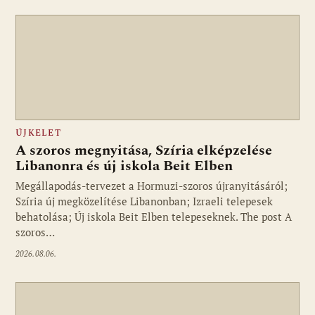
ÚJKELET
A szoros megnyitása, Szíria elképzelése
Libanonra és új iskola Beit Elben
Megállapodás-tervezet a Hormuzi-szoros újranyitásáról;
Szíria új megközelítése Libanonban; Izraeli telepesek
behatolása; Új iskola Beit Elben telepeseknek. The post A
szoros…
2026.08.06.