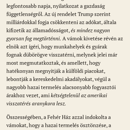
legfontosabb napja, nyilatkozat a gazdaság
függetlenségről. Az új rendelet Trump szerint
milliárdokkal fogja csökkenteni az adókat, általa
kifizetik az államadósságot,
és mindez nagyon
gyorsan fog megtörténni.
A vámok kivetése révén az
elnök azt ígéri, hogy munkahelyek és gyárak
fognak dübörögve visszatérni, melynek jelei már
most megmutatkoztak, és amellett, hogy
hatékonyan megnyitják a külföldi piacokat,
lebontják a kereskedelmi akadályokat, végül a
nagyobb hazai termelés alacsonyabb fogyasztói
árakhoz vezet, ami
kétségtelenül az amerikai
visszatérés aranykora lesz.
Összességében, a Fehér Ház azzal indokolta a
vámokat, hogy a hazai termelés ösztönzése, a