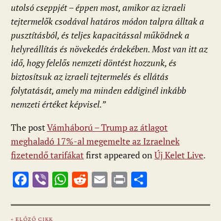
utolsó cseppjét – éppen most, amikor az izraeli
tejtermelők csodával határos módon talpra álltak a
pusztításból, és teljes kapacitással működnek a
helyreállítás és növekedés érdekében. Most van itt az
idő, hogy felelős nemzeti döntést hozzunk, és
biztosítsuk az izraeli tejtermelés és ellátás
folytatását, amely ma minden eddiginél inkább
nemzeti értéket képvisel.”
The post
Vámháború – Trump az átlagot
meghaladó 17%-al megemelte az Izraelnek
fizetendő tarifákat
first appeared on
Új Kelet Live
.
F
Vi
W
R
E
Pr
O
ac
b
h
e
m
in
ss
e
er
at
d
ai
t
za
« ELŐZŐ CIKK