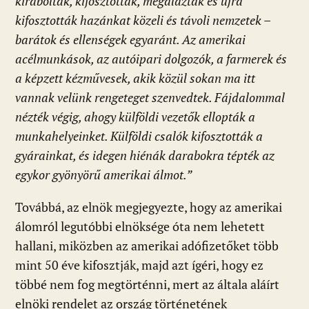
kirabolták, kifosztották, megalázták és újra
kifosztották hazánkat közeli és távoli nemzetek –
barátok és ellenségek egyaránt. Az amerikai
acélmunkások, az autóipari dolgozók, a farmerek és
a képzett kézművesek, akik közül sokan ma itt
vannak velünk rengeteget szenvedtek. Fájdalommal
nézték végig, ahogy külföldi vezetők ellopták a
munkahelyeinket. Külföldi csalók kifosztották a
gyárainkat, és idegen hiénák darabokra tépték az
egykor gyönyörű amerikai álmot.”
Továbbá, az elnök megjegyezte, hogy az amerikai
álomról legutóbbi elnöksége óta nem lehetett
hallani, miközben az amerikai adófizetőket több
mint 50 éve kifosztják, majd azt ígéri, hogy ez
többé nem fog megtörténni, mert az általa aláírt
elnöki rendelet az ország történetének