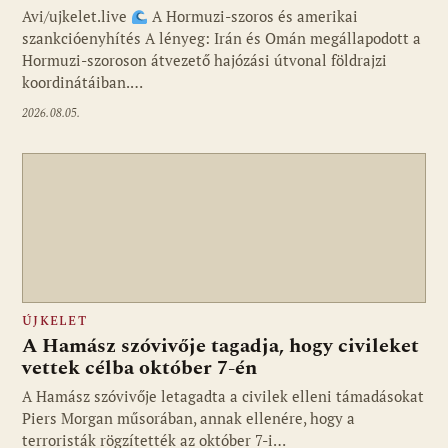
Avi/ujkelet.live
A Hormuzi-szoros és amerikai
szankcióenyhítés A lényeg: Irán és Omán megállapodott a
Hormuzi-szoroson átvezető hajózási útvonal földrajzi
koordinátáiban.…
2026.08.05.
ÚJKELET
A Hamász szóvivője tagadja, hogy civileket
vettek célba október 7-én
A Hamász szóvivője letagadta a civilek elleni támadásokat
Piers Morgan műsorában, annak ellenére, hogy a
terroristák rögzítették az október 7-i…