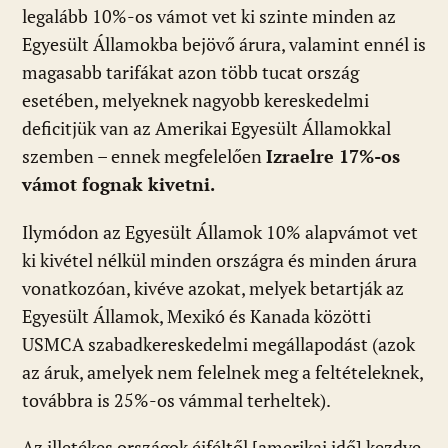
legalább 10%-os vámot vet ki szinte minden az
Egyesült Államokba bejövő árura, valamint ennél is
magasabb tarifákat azon több tucat ország
esetében, melyeknek nagyobb kereskedelmi
deficitjük van az Amerikai Egyesült Államokkal
szemben – ennek megfelelően
Izraelre 17%-os
vámot fognak kivetni.
Ilymódon az Egyesült Államok 10% alapvámot vet
ki kivétel nélkül minden országra és minden árura
vonatkozóan, kivéve azokat, melyek betartják az
Egyesült Államok, Mexikó és Kanada közötti
USMCA szabadkereskedelmi megállapodást (azok
az áruk, amelyek nem felelnek meg a feltételeknek,
továbbra is 25%-os vámmal terheltek).
Az illetékes országok éjféltől [amerikai idő] kezdve