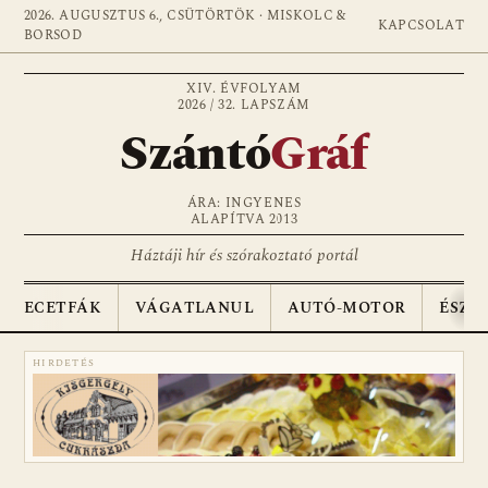
2026. AUGUSZTUS 6., CSÜTÖRTÖK · MISKOLC &
KAPCSOLAT
BORSOD
XIV. ÉVFOLYAM
2026 / 32. LAPSZÁM
Szántó
Gráf
ÁRA: INGYENES
ALAPÍTVA 2013
Háztáji hír és szórakoztató portál
ECETFÁK
VÁGATLANUL
AUTÓ-MOTOR
ÉSZA
HIRDETÉS