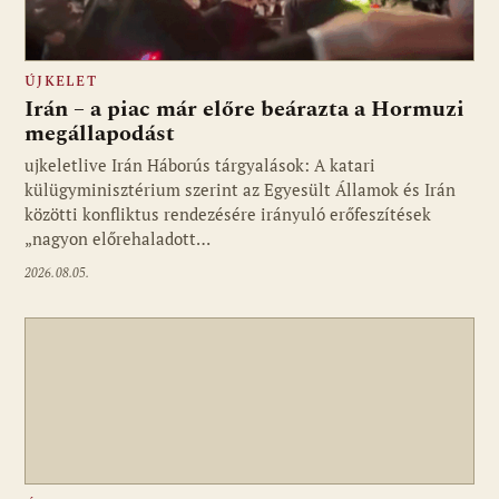
ÚJKELET
Irán – a piac már előre beárazta a Hormuzi
megállapodást
ujkeletlive Irán Háborús tárgyalások: A katari
Fotó: ujkelet.live
külügyminisztérium szerint az Egyesült Államok és Irán
közötti konfliktus rendezésére irányuló erőfeszítések
„nagyon előrehaladott…
2026.08.05.