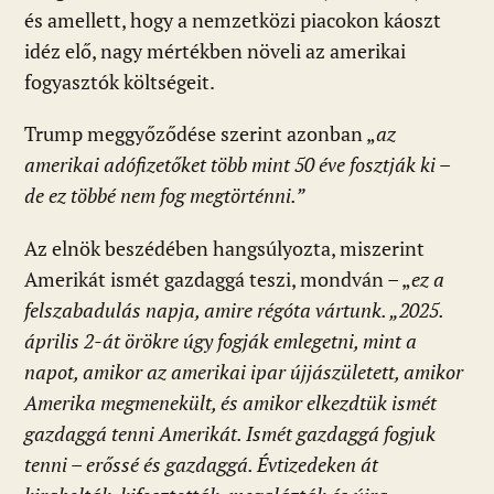
és amellett, hogy a nemzetközi piacokon káoszt
idéz elő, nagy mértékben növeli az amerikai
fogyasztók költségeit.
Trump meggyőződése szerint azonban „
az
amerikai adófizetőket több mint 50 éve fosztják ki –
de ez többé nem fog megtörténni.”
Az elnök beszédében hangsúlyozta, miszerint
Amerikát ismét gazdaggá teszi, mondván – „
ez a
felszabadulás napja, amire régóta vártunk. „2025.
április 2-át örökre úgy fogják emlegetni, mint a
napot, amikor az amerikai ipar újjászületett, amikor
Amerika megmenekült, és amikor elkezdtük ismét
gazdaggá tenni Amerikát. Ismét gazdaggá fogjuk
tenni – erőssé és gazdaggá. Évtizedeken át