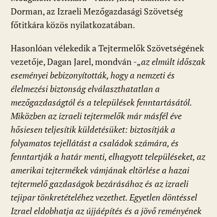
Dorman, az Izraeli Mezőgazdasági Szövetség
főtitkára közös nyilatkozatában.
Hasonlóan vélekedik a Tejtermelők Szövetségének
vezetője, Dagan Jarel, mondván -„
az elmúlt időszak
eseményei bebizonyították, hogy a nemzeti és
élelmezési biztonság elválaszthatatlan a
mezőgazdaságtól és a települések fenntartásától.
Miközben az izraeli tejtermelők már másfél éve
hősiesen teljesítik küldetésüket: biztosítják a
folyamatos tejellátást a családok számára, és
fenntartják a határ menti, elhagyott településeket, az
amerikai tejtermékek vámjának eltörlése a hazai
tejtermelő gazdaságok bezárásához és az izraeli
tejipar tönkretételéhez vezethet. Egyetlen döntéssel
Izrael eldobhatja az újjáépítés és a jövő reményének