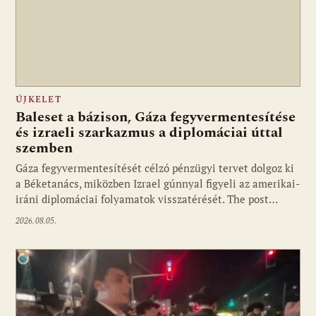
ÚJKELET
Baleset a bázison, Gáza fegyvermentesítése
és izraeli szarkazmus a diplomáciai úttal
szemben
Gáza fegyvermentesítését célzó pénzügyi tervet dolgoz ki
a Béketanács, miközben Izrael gúnnyal figyeli az amerikai-
iráni diplomáciai folyamatok visszatérését. The post…
2026.08.05.