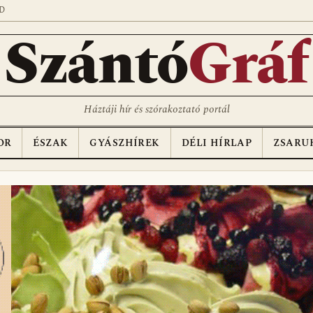
D
Szántó
Gráf
Háztáji hír és szórakoztató portál
OR
ÉSZAK
GYÁSZHÍREK
DÉLI HÍRLAP
ZSARU