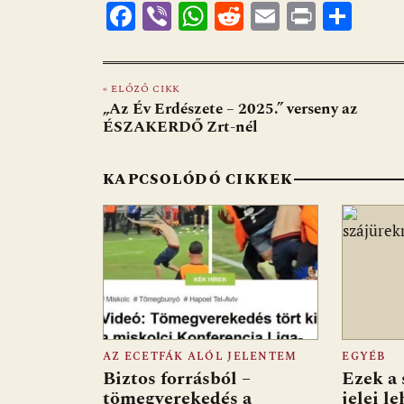
F
Vi
W
R
E
Pr
O
ac
b
h
e
m
in
ss
e
er
at
d
ai
t
za
« ELŐZŐ CIKK
b
s
di
l
m
„Az Év Erdészete – 2025.” verseny az
o
A
t
e
ÉSZAKERDŐ Zrt-nél
o
p
g
KAPCSOLÓDÓ CIKKEK
k
p
AZ ECETFÁK ALÓL JELENTEM
EGYÉB
Biztos forrásból –
Ezek a 
tömegverekedés a
jelei l