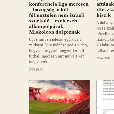
konferencia liga meccsen
aftának
– hazugság, a két
illeszk
félmeztelen nem izraeli
hiszik
szurkoló – ezek cseh
A dohányz
állampolgárok,
rossz szá
Miskolcon dolgoznak
növeli a k
Ugye milyen jólesik egy kicsit
rizikófakt
zsidózni. Vírusként terjed a videó,
kialakulha
hogy a diósgyőri lengyel-izraeli
felismer
futball meccsen mit művelt két
2026.08.06.
megveszett…
2026.08.07.