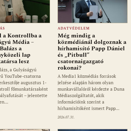
ÁS
ADATVÉDELEM
 a Kontrollba a
Még mindig a
ágyú Média –
közmédiánál dolgoznak a
Balázs a
hírhamisító Papp Dániel
yközeli lap
és „Pitbull”
atársa lesz
csatornaigazgató
rokonai?
lázs, a Gulyáságyú
vű YouTube-csatorna
A Media1 közmédiás források
zerkesztője augusztus 1-
jelzése alapján három olyan
ontroll főmunkatársaként
munkavállalóról kérdezte a Duna
pályafutását – jelentette
Médiaszolgáltatót, akik
ken…
információink szerint a
hírhamisítóként ismert Papp…
2026.07.31.