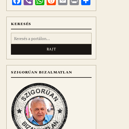
Facebook
Viber
WhatsApp
Reddit
Email
Print
Ossza
meg
KERESÉS
Keresés:
SZIGORÚAN BIZALMATLAN