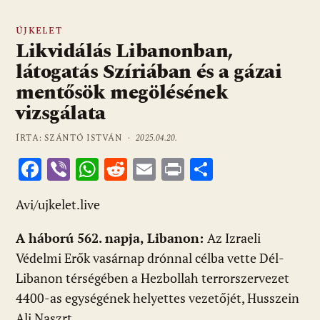
ÚJKELET
Likvidálás Libanonban,
látogatás Szíriában és a gázai
mentősök megölésének
vizsgálata
ÍRTA: SZÁNTÓ ISTVÁN ·
2025.04.20.
F
Vi
W
R
E
Pr
O
ac
b
h
e
m
in
ss
Avi/ujkelet.live
e
er
at
d
ai
t
za
b
s
di
l
m
A háború 562. napja, Libanon:
Az Izraeli
o
A
t
e
Védelmi Erők vasárnap drónnal célba vette Dél-
o
p
g
Libanon térségében a Hezbollah terrorszervezet
4400-as egységének helyettes vezetőjét, Husszein
k
p
Ali Naszrt.