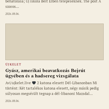
behatolása; Új iskola Beit Elben telepeseknek. The post A
szoros…
2026.08.06.
ÚJKELET
Gyász, amerikai beavatkozás Bejrút
ügyében és a hadsereg vizsgálata
Avi/ujkelet.live
2 katona elesett Dél-Libanonban Mi
történt: Két tartalékos katona elesett, négy másik pedig
súlyosan megsérült tegnap a dél-libanoni Mazsdal…
2026.08.06.