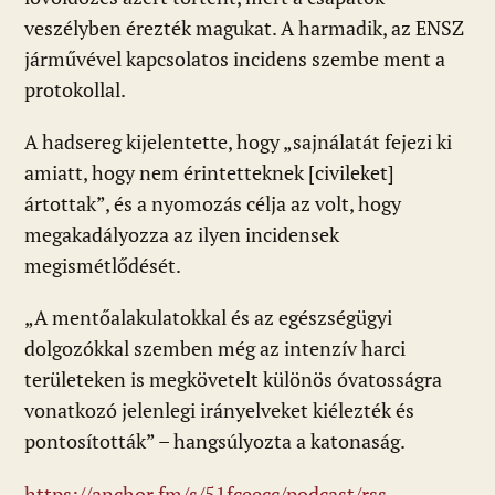
veszélyben érezték magukat. A harmadik, az ENSZ
járművével kapcsolatos incidens szembe ment a
protokollal.
A hadsereg kijelentette, hogy „sajnálatát fejezi ki
amiatt, hogy nem érintetteknek [civileket]
ártottak”, és a nyomozás célja az volt, hogy
megakadályozza az ilyen incidensek
megismétlődését.
„A mentőalakulatokkal és az egészségügyi
dolgozókkal szemben még az intenzív harci
területeken is megkövetelt különös óvatosságra
vonatkozó jelenlegi irányelveket kiélezték és
pontosították” – hangsúlyozta a katonaság.
https://anchor.fm/s/51fceecc/podcast/rss