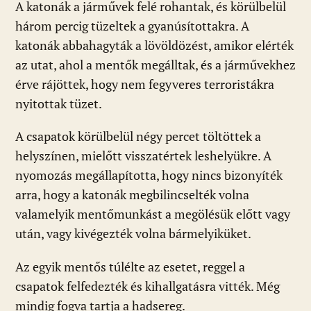
A katonák a járművek felé rohantak, és körülbelül
három percig tüzeltek a gyanúsítottakra. A
katonák abbahagyták a lövöldözést, amikor elérték
az utat, ahol a mentők megálltak, és a járművekhez
érve rájöttek, hogy nem fegyveres terroristákra
nyitottak tüzet.
A csapatok körülbelül négy percet töltöttek a
helyszínen, mielőtt visszatértek leshelyükre. A
nyomozás megállapította, hogy nincs bizonyíték
arra, hogy a katonák megbilincselték volna
valamelyik mentőmunkást a megölésük előtt vagy
után, vagy kivégezték volna bármelyiküket.
Az egyik mentős túlélte az esetet, reggel a
csapatok felfedezték és kihallgatásra vitték. Még
mindig fogva tartja a hadsereg.