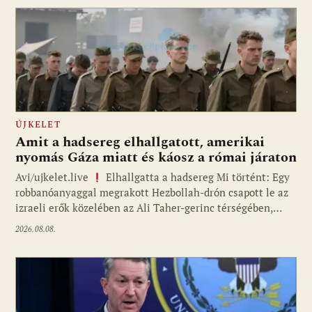
ÚJKELET
Amit a hadsereg elhallgatott, amerikai
nyomás Gáza miatt és káosz a római járaton
Avi/ujkelet.live
Elhallgatta a hadsereg Mi történt: Egy
robbanóanyaggal megrakott Hezbollah-drón csapott le az
izraeli erők közelében az Ali Taher-gerinc térségében,…
2026.08.08.