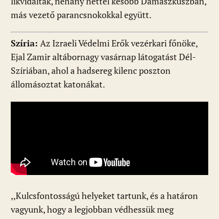
likvidálták, néhány héttel később Damaszkuszban,
más vezető parancsnokokkal együtt.
Szíria:
Az Izraeli Védelmi Erők vezérkari főnöke,
Ejal Zamir altábornagy vasárnap látogatást Dél-
Szíriában, ahol a hadsereg kilenc poszton
állomásoztat katonákat.
,,Kulcsfontosságú helyeket tartunk, és a határon
vagyunk, hogy a legjobban védhessük meg