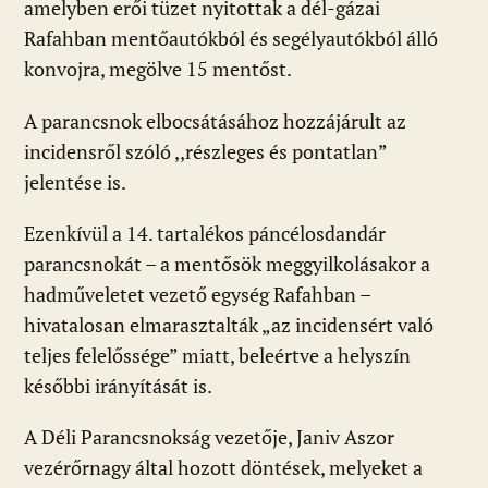
amelyben erői tüzet nyitottak a dél-gázai
Rafahban mentőautókból és segélyautókból álló
konvojra, megölve 15 mentőst.
A parancsnok elbocsátásához hozzájárult az
incidensről szóló ,,részleges és pontatlan”
jelentése is.
Ezenkívül a 14. tartalékos páncélosdandár
parancsnokát – a mentősök meggyilkolásakor a
hadműveletet vezető egység Rafahban –
hivatalosan elmarasztalták „az incidensért való
teljes felelőssége” miatt, beleértve a helyszín
későbbi irányítását is.
A Déli Parancsnokság vezetője, Janiv Aszor
vezérőrnagy által hozott döntések, melyeket a