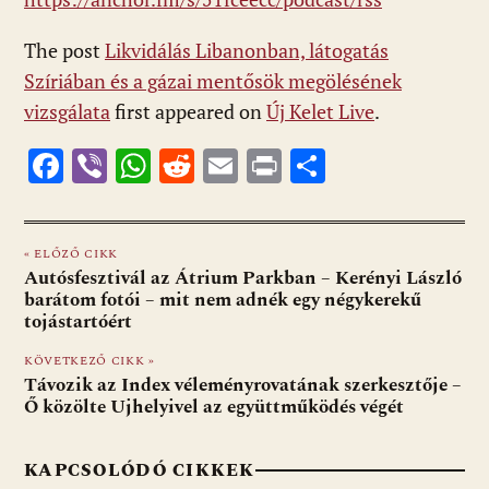
The post
Likvidálás Libanonban, látogatás
Szíriában és a gázai mentősök megölésének
vizsgálata
first appeared on
Új Kelet Live
.
F
Vi
W
R
E
Pr
O
ac
b
h
e
m
in
ss
e
er
at
d
ai
t
za
« ELŐZŐ CIKK
b
s
di
l
m
Autósfesztivál az Átrium Parkban – Kerényi László
o
A
t
e
barátom fotói – mit nem adnék egy négykerekű
tojástartóért
o
p
g
KÖVETKEZŐ CIKK »
k
p
Távozik az Index véleményrovatának szerkesztője –
Ő közölte Ujhelyivel az együttműködés végét
KAPCSOLÓDÓ CIKKEK