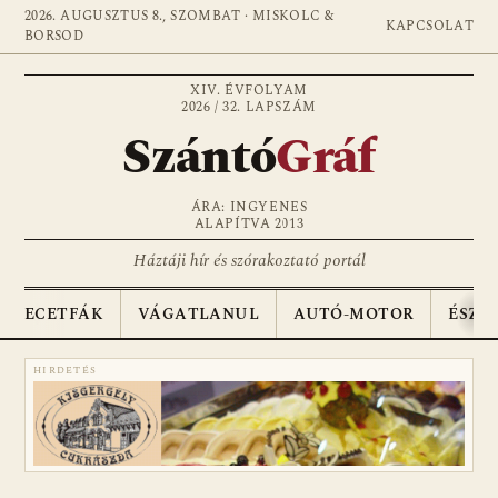
2026. AUGUSZTUS 8., SZOMBAT · MISKOLC &
KAPCSOLAT
BORSOD
XIV. ÉVFOLYAM
2026 / 32. LAPSZÁM
Szántó
Gráf
ÁRA: INGYENES
ALAPÍTVA 2013
Háztáji hír és szórakoztató portál
ECETFÁK
VÁGATLANUL
AUTÓ-MOTOR
ÉSZA
HIRDETÉS