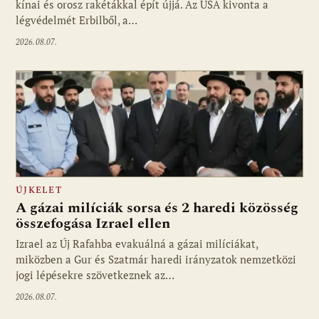
kínai és orosz rakétákkal épít újjá. Az USA kivonta a
légvédelmét Erbilből, a…
2026.08.07.
ÚJKELET
A gázai milíciák sorsa és 2 haredi közösség
összefogása Izrael ellen
Izrael az Új Rafahba evakuálná a gázai milíciákat,
miközben a Gur és Szatmár haredi irányzatok nemzetközi
jogi lépésekre szövetkeznek az…
2026.08.07.