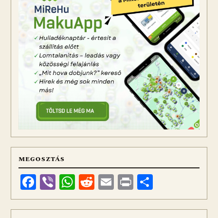
MEGOSZTÁS
Facebook
Viber
WhatsApp
Reddit
Email
Print
Ossza
meg