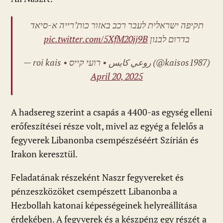
תקיפה ישראלית לעבר רכב באזור כות’רייה א-סיאד
pic.twitter.com/5XfM20jj9B
בדרום לבנון
— roi kais • روعي كايس • רועי קייס (@kaisos1987)
April 20, 2025
A hadsereg szerint a csapás a 4400-as egység elleni
erőfeszítései része volt, mivel az egyég a felelős a
fegyverek Libanonba csempészéséért Szírián és
Irakon keresztül.
Feladatának részeként Naszr fegyvereket és
pénzeszközöket csempészett Libanonba a
Hezbollah katonai képességeinek helyreállítása
érdekében. A fegyverek és a készpénz egy részét a