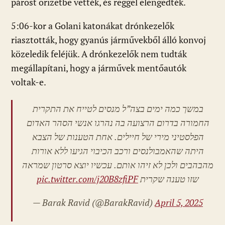
párost őrizetbe vették, és reggel elengedték.
5:06-kor a Golani katonákat drónkezelők
riasztották, hogy gyanús járművekből álló konvoj
közeledik feléjük. A drónkezelők nem tudták
megállapítani, hogy a járművek mentőautók
voltak-e.
במשך כמה ימים בצה”ל מנסים לטייח את התקרית
החמורה בדרום הרצועה בה נהרגו אנשי הסהר האדום
הפלסטיני מירי של חיילים. אחת הטענות של הצבא
היתה שהאמבולנסים ורכב הכיבוי הגיעו ללא אורות
מהבהבים ולכן לא זיהו אותם. עכשיו יוצא סרטון שמראה
pic.twitter.com/j20B8zfiPF
שזו טענה שקרית
— Barak Ravid (@BarakRavid)
April 5, 2025