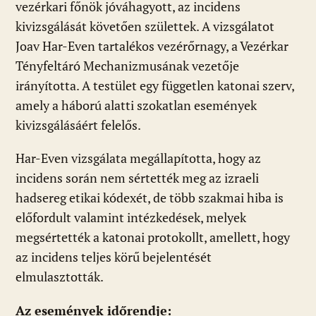
vezérkari főnök jóváhagyott, az incidens
kivizsgálását követően születtek. A vizsgálatot
Joav Har-Even tartalékos vezérőrnagy, a Vezérkar
Tényfeltáró Mechanizmusának vezetője
irányította. A testület egy független katonai szerv,
amely a háború alatti szokatlan események
kivizsgálásáért felelős.
Har-Even vizsgálata megállapította, hogy az
incidens során nem sértették meg az izraeli
hadsereg etikai kódexét, de több szakmai hiba is
előfordult valamint intézkedések, melyek
megsértették a katonai protokollt, amellett, hogy
az incidens teljes körű bejelentését
elmulasztották.
Az események időrendje: