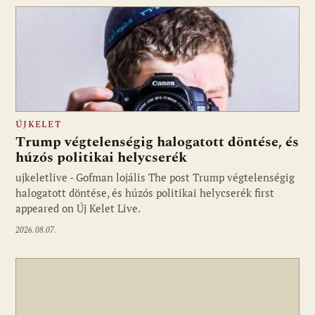
ÚJKELET
Trump végtelenségig halogatott döntése, és
húzós politikai helycserék
ujkeletlive - Gofman lojális The post Trump végtelenségig
Fotó: ujkelet.live
halogatott döntése, és húzós politikai helycserék first
appeared on Új Kelet Live.
2026.08.07.