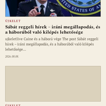
ÚJKELET
Sábát reggeli hírek – iráni megállapodás, és
a háborúból való kilépés lehetősége
ujkeletlive Caine és a háború vége The post Sábát reggeli
Fotó: ujkelet.live
hírek – iráni megállapodás, és a háborúból való kilépés
lehetősége…
2026.08.08.
ÚJKELET