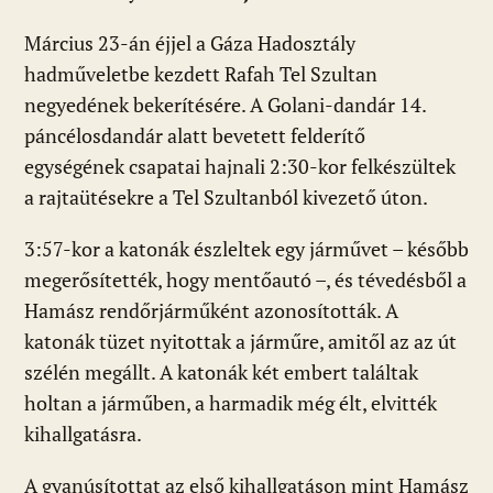
Március 23-án éjjel a Gáza Hadosztály
hadműveletbe kezdett Rafah Tel Szultan
negyedének bekerítésére. A Golani-dandár 14.
páncélosdandár alatt bevetett felderítő
egységének csapatai hajnali 2:30-kor felkészültek
a rajtaütésekre a Tel Szultanból kivezető úton.
3:57-kor a katonák észleltek egy járművet – később
megerősítették, hogy mentőautó –, és tévedésből a
Hamász rendőrjárműként azonosították. A
katonák tüzet nyitottak a járműre, amitől az az út
szélén megállt. A katonák két embert találtak
holtan a járműben, a harmadik még élt, elvitték
kihallgatásra.
A gyanúsítottat az első kihallgatáson mint Hamász