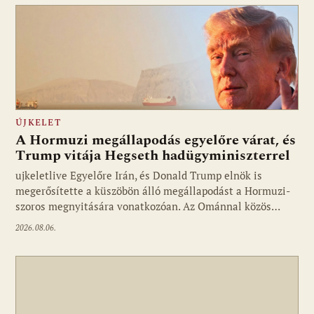
ÚJKELET
A Hormuzi megállapodás egyelőre várat, és
Trump vitája Hegseth hadügyminiszterrel
ujkeletlive Egyelőre Irán, és Donald Trump elnök is
Fotó: ujkelet.live
megerősítette a küszöbön álló megállapodást a Hormuzi-
szoros megnyitására vonatkozóan. Az Ománnal közös…
2026.08.06.