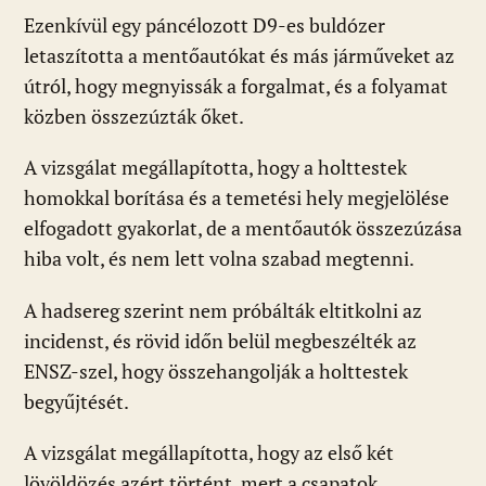
Ezenkívül egy páncélozott D9-es buldózer
letaszította a mentőautókat és más járműveket az
útról, hogy megnyissák a forgalmat, és a folyamat
közben összezúzták őket.
A vizsgálat megállapította, hogy a holttestek
homokkal borítása és a temetési hely megjelölése
elfogadott gyakorlat, de a mentőautók összezúzása
hiba volt, és nem lett volna szabad megtenni.
A hadsereg szerint nem próbálták eltitkolni az
incidenst, és rövid időn belül megbeszélték az
ENSZ-szel, hogy összehangolják a holttestek
begyűjtését.
A vizsgálat megállapította, hogy az első két
lövöldözés azért történt, mert a csapatok