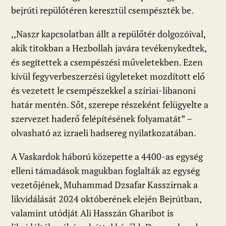
bejrúti repülőtéren keresztül csempészték be.
,,Naszr kapcsolatban állt a repülőtér dolgozóival,
akik titokban a Hezbollah javára tevékenykedtek,
és segítettek a csempészési műveletekben. Ezen
kívül fegyverbeszerzési ügyleteket mozdított elő
és vezetett le csempészekkel a szíriai-libanoni
határ mentén. Sőt, szerepe részeként felügyelte a
szervezet haderő felépítésének folyamatát” –
olvasható az izraeli hadsereg nyilatkozatában.
A Vaskardok háború közepette a 4400-as egység
elleni támadások magukban foglalták az egység
vezetőjének, Muhammad Dzsafar Kasszirnak a
likvidálását 2024 októberének elején Bejrútban,
valamint utódját Ali Hasszán Gharibot is