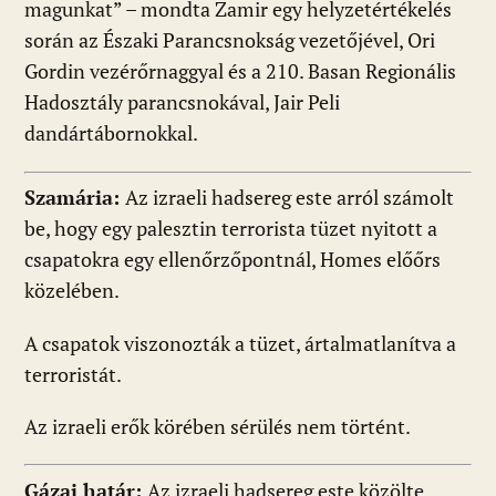
magunkat” – mondta Zamir egy helyzetértékelés
során az Északi Parancsnokság vezetőjével, Ori
Gordin vezérőrnaggyal és a 210. Basan Regionális
Hadosztály parancsnokával, Jair Peli
dandártábornokkal.
Szamária:
Az izraeli hadsereg este arról számolt
be, hogy egy palesztin terrorista tüzet nyitott a
csapatokra egy ellenőrzőpontnál, Homes előőrs
közelében.
A csapatok viszonozták a tüzet, ártalmatlanítva a
terroristát.
Az izraeli erők körében sérülés nem történt.
Gázai határ:
Az izraeli hadsereg este közölte,