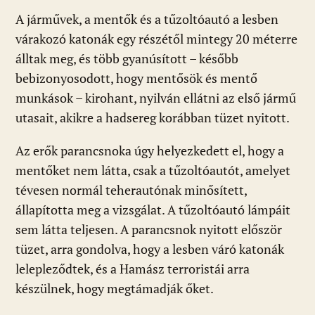
A járművek, a mentők és a tűzoltóautó a lesben
várakozó katonák egy részétől mintegy 20 méterre
álltak meg, és több gyanúsított – később
bebizonyosodott, hogy mentősök és mentő
munkások – kirohant, nyilván ellátni az első jármű
utasait, akikre a hadsereg korábban tüzet nyitott.
Az erők parancsnoka úgy helyezkedett el, hogy a
mentőket nem látta, csak a tűzoltóautót, amelyet
tévesen normál teherautónak minősített,
állapította meg a vizsgálat. A tűzoltóautó lámpáit
sem látta teljesen. A parancsnok nyitott először
tüzet, arra gondolva, hogy a lesben váró katonák
lelepleződtek, és a Hamász terroristái arra
készülnek, hogy megtámadják őket.