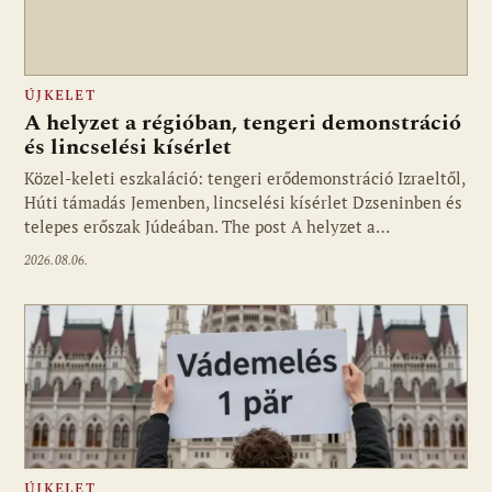
ÚJKELET
A helyzet a régióban, tengeri demonstráció
és lincselési kísérlet
Közel-keleti eszkaláció: tengeri erődemonstráció Izraeltől,
Húti támadás Jemenben, lincselési kísérlet Dzseninben és
telepes erőszak Júdeában. The post A helyzet a…
2026.08.06.
ÚJKELET