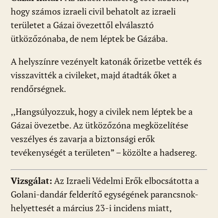
hogy számos izraeli civil behatolt az izraeli
területet a Gázai övezettől elválasztó
ütközőzónaba, de nem léptek be Gázába.
A helyszínre vezényelt katonák őrizetbe vették és
visszavitték a civileket, majd átadták őket a
rendőrségnek.
,,Hangsúlyozzuk, hogy a civilek nem léptek be a
Gázai övezetbe. Az ütközőzóna megközelítése
veszélyes és zavarja a biztonsági erők
tevékenységét a területen” – közölte a hadsereg.
Vizsgálat:
Az Izraeli Védelmi Erők elbocsátotta a
Golani-dandár felderítő egységének parancsnok-
helyettesét a március 23-i incidens miatt,