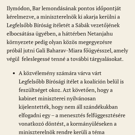
Ilymódon, Bar lemondásának pontos időpontját
kérelmezve, a miniszterelnök ki akarja kerülni a
Legfelsőbb Bíróság ítéletét a Sábák vezetőjének
elbocsátása ügyében, a háttérben Netanjahu
környezete pedig olyan közös megegyezésre
próbál jutni Gali Baharav-Miara főügyésszel, amely
végül feleslegessé tenné a további tárgyalásokat.
A közvélemény számára várva várt
Legfelsőbb Bírósági ítélet a koalíción belül is
feszültséget okoz. Azt követően, hogy a
kabinet miniszterei nyilvánosan
kijelentették, hogy nem áll szándékukban
elfogadni egy – a menesztés felfüggesztésére
vonatkozó döntést, a kormányüléseken a
miniszterelnök rendre kerüli a téma