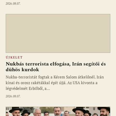
2026.08.07.
ÚJKELET
Nukbás terrorista elfogása, Irán segítői és
dühös kurdok
Nukba-terroristát fogtak a Kérem Salom átkelőnél. Irán
kínai és orosz rakétákkal épít újjá. Az USA kivonta a
légvédelmét Erbilből, a…
2026.08.07.