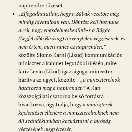
napirendre tűzését.
„
Elfogadhatatlan, hogy a Sábák vezetője még
mindig hivatalban van. Döntést kell hoznunk
arról, hogy engedelmeskedünk-e a Bágác
(Legfelsőbb Bíróság) törvénytelen végzésének, és
nem értem, miért nincs ez napirenden,”
–
közölte Slomo Karhi (Likud) kommunikációs
miniszter a kabinet legutóbbi ülésén, mire
Járiv Levin (Likud) igazságügyi miniszter
hárítva az ügyet, közölte – „
a miniszterelnök
határozza meg a napirendet.”
A Kan
közszolgálati csatorna belső forrásra
hivatkozva, úgy tudja, hogy a
miniszterek
kijelentései ellenére a miniszterelnöknek nem
áll szándékunkban kockáztatni a bíróság
végzésének megsértését
.