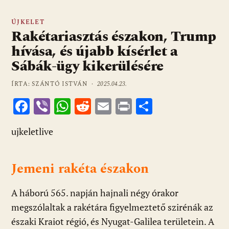
ÚJKELET
Rakétariasztás északon, Trump
hívása, és újabb kísérlet a
Sábák-ügy kikerülésére
ÍRTA: SZÁNTÓ ISTVÁN ·
2025.04.23.
F
Vi
W
R
E
Pr
O
ac
b
h
e
m
in
ss
ujkeletlive
e
er
at
d
ai
t
za
b
s
di
l
m
Jemeni rakéta északon
o
A
t
e
o
p
g
A háború 565. napján hajnali négy órakor
k
p
megszólaltak a rakétára figyelmeztető szirénák az
északi Kraiot régió, és Nyugat-Galilea területein. A