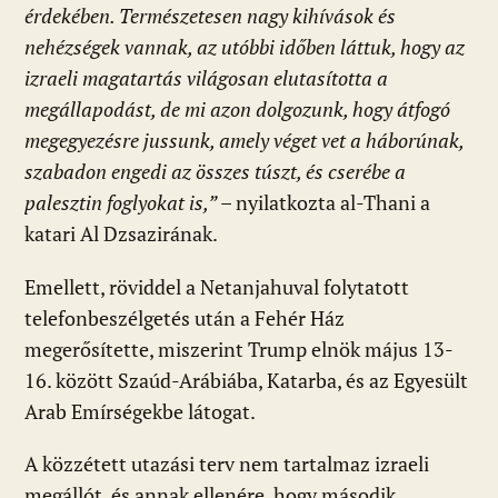
érdekében. Természetesen nagy kihívások és
nehézségek vannak, az utóbbi időben láttuk, hogy az
izraeli magatartás világosan elutasította a
megállapodást, de mi azon dolgozunk, hogy átfogó
megegyezésre jussunk, amely véget vet a háborúnak,
szabadon engedi az összes túszt, és cserébe a
palesztin foglyokat is,”
– nyilatkozta al-Thani a
katari Al Dzsazirának.
Emellett, röviddel a Netanjahuval folytatott
telefonbeszélgetés után a Fehér Ház
megerősítette, miszerint Trump elnök május 13-
16. között Szaúd-Arábiába, Katarba, és az Egyesült
Arab Emírségekbe látogat.
A közzétett utazási terv nem tartalmaz izraeli
megállót, és annak ellenére, hogy második