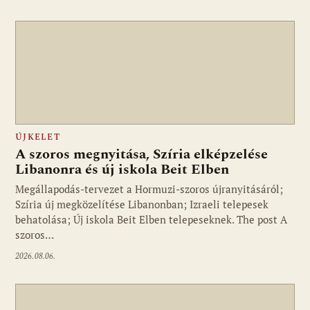
ÚJKELET
A szoros megnyitása, Szíria elképzelése
Libanonra és új iskola Beit Elben
Megállapodás-tervezet a Hormuzi-szoros újranyitásáról;
Szíria új megközelítése Libanonban; Izraeli telepesek
behatolása; Új iskola Beit Elben telepeseknek. The post A
szoros…
2026.08.06.