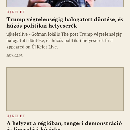
ÚJKELET
Trump végtelenségig halogatott döntése, és
húzós politikai helycserék
ujkeletlive - Gofman lojális The post Trump végtelenségig
Fotó: ujkelet.live
halogatott döntése, és húzós politikai helycserék first
appeared on Új Kelet Live.
2026.08.07.
ÚJKELET
A helyzet a régióban, tengeri demonstráció
és lincselési kísérlet