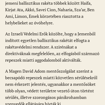
jemeni ballisztikus rakéta többek között Haifa,
Kirjat Ata, Akkó, Savei Cion, Naharia, Sza’ar, Ben
Ami, Limon, Emek körzetében riasztotta a
helybelieket az óvóhelyre.
Az Izraeli Védelmi Erők közölte, hogy a Jemenből
indított egyetlen ballisztikus rakétát elfogta a
rakétavédelmi rendszer. A szirénákat a
direktíváknak megfelelően, az elfogásból származó
repeszek miatti aggodalomból aktiválták.
A Magen David Adom mentőszolgálat szerint a
becsapódó repeszek miatti közvetlen sérülésekről
nem érkezett jelentés, ugyanakkor a mentősöket
több olyan, védett területre vezető úton történt
sérülés, illetve szorongásos pánikrohamban
szenvedők ellátására hívták ki.