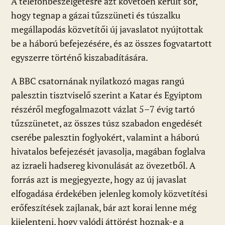
A telefonbeszélgetésre azt követően került sor,
hogy tegnap a gázai tűzszüneti és túszalku
megállapodás közvetítői új javaslatot nyújtottak
be a háború befejezésére, és az összes fogvatartott
egyszerre történő kiszabadítására.
A BBC csatornának nyilatkozó magas rangú
palesztin tisztviselő szerint a Katar és Egyiptom
részéről megfogalmazott vázlat 5–7 évig tartó
tűzszünetet, az összes túsz szabadon engedését
cserébe palesztin foglyokért, valamint a háború
hivatalos befejezését javasolja, magában foglalva
az izraeli hadsereg kivonulását az övezetből. A
forrás azt is megjegyezte, hogy az új javaslat
elfogadása érdekében jelenleg komoly közvetítési
erőfeszítések zajlanak, bár azt korai lenne még
kijelenteni, hogy valódi áttörést hoznak-e a