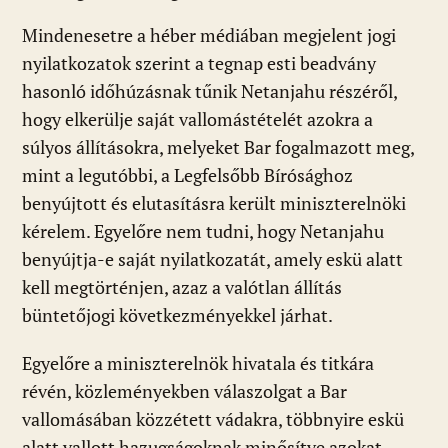
Mindenesetre a héber médiában megjelent jogi
nyilatkozatok szerint a tegnap esti beadvány
hasonló időhúzásnak tűnik Netanjahu részéről,
hogy elkerülje saját vallomástételét azokra a
súlyos állításokra, melyeket Bar fogalmazott meg,
mint a legutóbbi, a Legfelsőbb Bírósághoz
benyújtott és elutasításra került miniszterelnöki
kérelem. Egyelőre nem tudni, hogy Netanjahu
benyújtja-e saját nyilatkozatát, amely eskü alatt
kell megtörténjen, azaz a valótlan állítás
büntetőjogi következményekkel járhat.
Egyelőre a miniszterelnök hivatala és titkára
révén, közleményekben válaszolgat a Bar
vallomásában közzétett vádakra, többnyire eskü
alatt vallott hazugságoknak minősítve azokat.