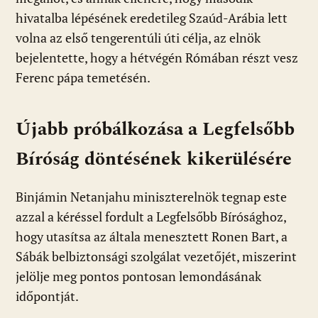
hivatalba lépésének eredetileg Szaúd-Arábia lett
volna az első tengerentúli úti célja, az elnök
bejelentette, hogy a hétvégén Rómában részt vesz
Ferenc pápa temetésén.
Ú
jabb próbálkozása a Legfelsőbb
Bíróság döntésének kikerülésére
Binjámin Netanjahu miniszterelnök tegnap este
azzal a kéréssel fordult a Legfelsőbb Bírósághoz,
hogy utasítsa az általa menesztett Ronen Bart, a
Sábák belbiztonsági szolgálat vezetőjét, miszerint
jelölje meg pontos pontosan lemondásának
időpontját.