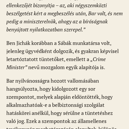
ellenkezőjét bizonyítja – az, aki négyszemközti
beszélgetést kért a megbeszélés után, Bar volt, és nem
pedig a miniszterelnök, ahogy az a bíróságnak
benyújtott nyilatkozatban szerepel.”
Ben Jichák korábban a Sábák munkatársa volt,
jelenleg ügyvédként dolgozik, és gyakran képvisel
letartóztatott tüntetőket, emellett a „
Crime
Minister”
nevű mozgalom egyik alapítója is.
Bar nyilvánosságra hozott vallomásában
hangsúlyozta, hogy kidolgozott egy sor
szempontot, melyek alapján eldöntötték, hogy
alkalmazhatóak-e a belbiztonsági szolgálat
hatáskörei anélkül, hogy sérülne a tüntetéshez
való jog. Ezek a szempontok az államellenes