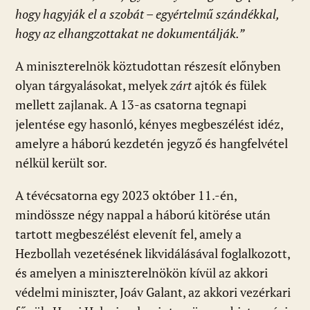
hogy hagyják el a szobát – egyértelmű szándékkal,
hogy az elhangzottakat ne dokumentálják.”
A miniszterelnök köztudottan részesít előnyben
olyan tárgyalásokat, melyek
zárt
ajtók és fülek
mellett zajlanak. A 13-as csatorna tegnapi
jelentése egy hasonló, kényes megbeszélést idéz,
amelyre a háború kezdetén jegyző és hangfelvétel
nélkül került sor.
A tévécsatorna egy 2023 október 11.-én,
mindössze négy nappal a háború kitörése után
tartott megbeszélést elevenít fel, amely a
Hezbollah vezetésének likvidálásával foglalkozott,
és amelyen a miniszterelnökön kívül az akkori
védelmi miniszter, Joáv Galant, az akkori vezérkari