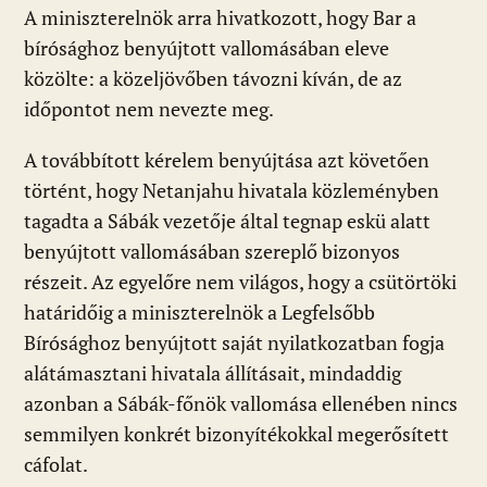
A miniszterelnök arra hivatkozott, hogy Bar a
bírósághoz benyújtott vallomásában eleve
közölte: a közeljövőben távozni kíván, de az
időpontot nem nevezte meg.
A továbbított kérelem benyújtása azt követően
történt, hogy Netanjahu hivatala közleményben
tagadta a Sábák vezetője által tegnap eskü alatt
benyújtott vallomásában szereplő bizonyos
részeit. Az egyelőre nem világos, hogy a csütörtöki
határidőig a miniszterelnök a Legfelsőbb
Bírósághoz benyújtott saját nyilatkozatban fogja
alátámasztani hivatala állításait, mindaddig
azonban a Sábák-főnök vallomása ellenében nincs
semmilyen konkrét bizonyítékokkal megerősített
cáfolat.