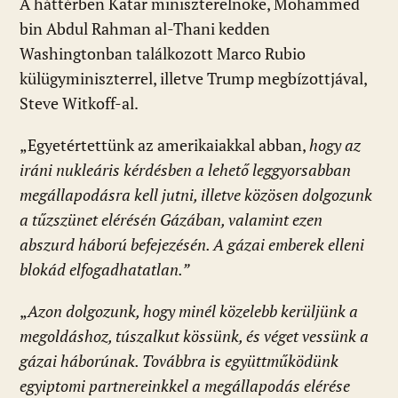
A háttérben Katar miniszterelnöke, Mohammed
bin Abdul Rahman al-Thani kedden
Washingtonban találkozott Marco Rubio
külügyminiszterrel, illetve Trump megbízottjával,
Steve Witkoff-al.
„Egyetértettünk az amerikaiakkal abban,
hogy az
iráni nukleáris kérdésben a lehető leggyorsabban
megállapodásra kell jutni, illetve közösen dolgozunk
a tűzszünet elérésén Gázában, valamint ezen
abszurd háború befejezésén. A gázai emberek elleni
blokád elfogadhatatlan.”
„
Azon dolgozunk, hogy minél közelebb kerüljünk a
megoldáshoz, túszalkut kössünk, és véget vessünk a
gázai háborúnak. Továbbra is együttműködünk
egyiptomi partnereinkkel a megállapodás elérése