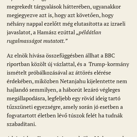
megrekedt tárgyalások hátterében, ugyanakkor
megjegyezve azt is, hogy azt követően, hogy
néhány nappal ezelőtt még elutasította az izraeli
javaslatot, a Hamász ezúttal „
példátlan
rugalmasságot mutatott.”
Az elnök hívása összefüggésben állhat a BBC
riportban közölt új vázlattal, és a Trump-kormány
ismételt próbálkozásával az áttörés elérése
érdekében, miközben Netanjahu kijelentette nem
hajlandó semmilyen, a háborút lezáró végleges
megállapodásra, legfeljebb egy rövid ideig tartó
tűzszüneti egyezségre, amely során jó esetben a
fogvatartott életben lévő túszok felét ha tudnák
szabadítani.