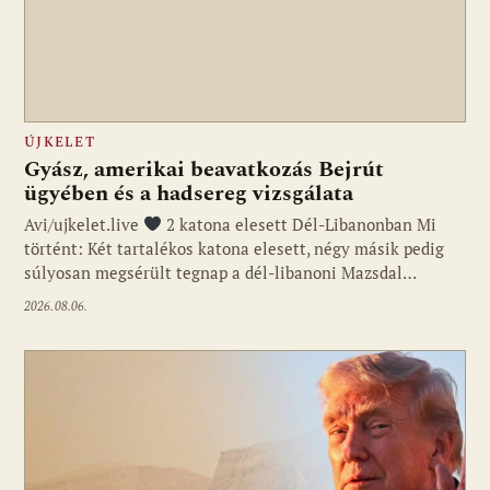
ÚJKELET
Gyász, amerikai beavatkozás Bejrút
ügyében és a hadsereg vizsgálata
Avi/ujkelet.live
2 katona elesett Dél-Libanonban Mi
történt: Két tartalékos katona elesett, négy másik pedig
súlyosan megsérült tegnap a dél-libanoni Mazsdal…
2026.08.06.