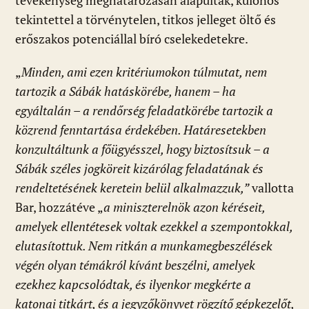
tevékenység meghatározásán alapultak, különös
tekintettel a törvénytelen, titkos jelleget öltő és
erőszakos potenciállal bíró cselekedetekre.
„
Minden, ami ezen kritériumokon túlmutat, nem
tartozik a Sábák hatáskörébe, hanem – ha
egyáltalán – a rendőrség feladatkörébe tartozik a
közrend fenntartása érdekében. Határesetekben
konzultáltunk a főügyésszel, hogy biztosítsuk – a
Sábák széles jogköreit kizárólag feladatának és
rendeltetésének keretein belül alkalmazzuk,”
vallotta
Bar, hozzátéve „
a
miniszterelnök azon kéréseit,
amelyek ellentétesek voltak ezekkel a szempontokkal,
elutasítottuk. Nem ritkán a munkamegbeszélések
végén olyan témákról kívánt beszélni, amelyek
ezekhez kapcsolódtak, és ilyenkor megkérte a
katonai titkárt, és a jegyzőkönyvet rögzítő gépkezelőt,