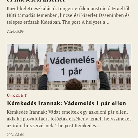
Közel-keleti eszkaláció: tengeri erődemonstráció Izraeltől,
Húti támadás Jemenben, lincselési kísérlet Dzseninben és
telepes erőszak Júdeában. The post A helyzet a…
2026.08.06.
ÚJKELET
Kémkedés Iránnak: Vádemelés 1 pár ellen
Kémkedés Iránnak: Vádat emeltek egy askeloni pár ellen,
akik kriptovalutáért fotóztak érzékeny izraeli helyszíneket
az iráni hírszerzésnek. The post Kémkedés…
2026.08.06.