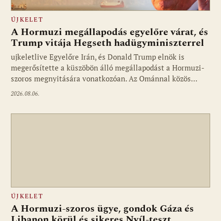
ÚJKELET
A Hormuzi megállapodás egyelőre várat, és
Trump vitája Hegseth hadügyminiszterrel
ujkeletlive Egyelőre Irán, és Donald Trump elnök is
Fotó: ujkelet.live
megerősítette a küszöbön álló megállapodást a Hormuzi-
szoros megnyitására vonatkozóan. Az Ománnal közös…
2026.08.06.
ÚJKELET
A Hormuzi-szoros ügye, gondok Gáza és
Libanon körül és sikeres Nyíl-teszt