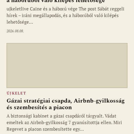
a háborúból való kilépés lehetősége
ujkeletlive Caine és a háború vége The post Sábát reggeli
Fotó: ujkelet.live
hírek – iráni megállapodás, és a háborúból való kilépés
lehetősége…
2026.08.08.
ÚJKELET
Gázai stratégiai csapda, Airbnb-gyilkosság
és szembesítés a piacon
A biztonsági kabinet a gázai csapdáról tárgyalt. Vádat
emeltek az Airbnb-gyilkosság 7 gyanúsítottja ellen. Miri
Regevet a piacon szembesítette egy…