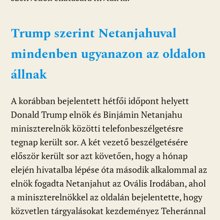
Trump szerint Netanjahuval
mindenben ugyanazon az oldalon
álln
ak
A korábban bejelentett hétfői időpont helyett
Donald Trump elnök és Binjámin Netanjahu
miniszterelnök közötti telefonbeszélgetésre
tegnap került sor. A két vezető beszélgetésére
először került sor azt követően, hogy a hónap
elején hivatalba lépése óta második alkalommal az
elnök fogadta Netanjahut az Ovális Irodában, ahol
a miniszterelnökkel az oldalán bejelentette, hogy
közvetlen tárgyalásokat kezdeményez Teheránnal