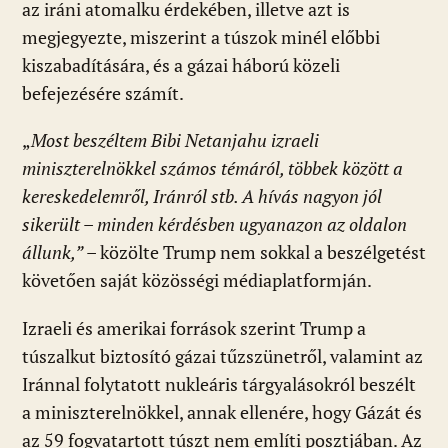
az iráni atomalku érdekében, illetve azt is
megjegyezte, miszerint a túszok minél előbbi
kiszabadítására, és a gázai háború közeli
befejezésére számít.
„
Most beszéltem Bibi Netanjahu izraeli
miniszterelnökkel számos témáról, többek között a
kereskedelemről, Iránról stb. A hívás nagyon jól
sikerült – minden kérdésben ugyanazon az oldalon
állunk,”
– közölte Trump nem sokkal a beszélgetést
követően saját közösségi médiaplatformján.
Izraeli és amerikai források szerint Trump a
túszalkut biztosító gázai tűzszünetről, valamint az
Iránnal folytatott nukleáris tárgyalásokról beszélt
a miniszterelnökkel, annak ellenére, hogy Gázát és
az 59 fogvatartott túszt nem említi posztjában. Az