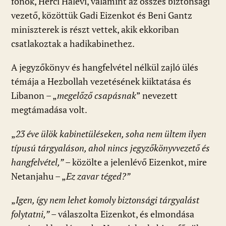
főnök, Herci Halevi, valamint az összes biztonsági
vezető, közöttük Gadi Eizenkot és Beni Gantz
miniszterek is részt vettek, akik ekkoriban
csatlakoztak a hadikabinethez.
A jegyzőkönyv és hangfelvétel nélkül zajló ülés
témája a Hezbollah vezetésének kiiktatása és
Libanon – „
megelőző
csapásnak
” nevezett
megtámadása volt.
„
23 éve ülök kabinetüléseken, soha nem ültem ilyen
típusú tárgyaláson, ahol nincs jegyzőkönyvvezető és
hangfelvétel,”
– közölte a jelenlévő Eizenkot, mire
Netanjahu – „
Ez zavar téged?”
„
Igen, így nem lehet komoly biztonsági tárgyalást
folytatni,”
– válaszolta Eizenkot, és elmondása