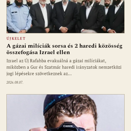
ÚJKELET
A gázai milíciák sorsa és 2 haredi közösség
összefogása Izrael ellen
Izrael az Új Rafahba evakuálná a gázai milíciákat,
miközben a Gur és Szatmár haredi irányzatok nemzetközi
jogi lépésekre szövetkeznek az…
2026.08.07.