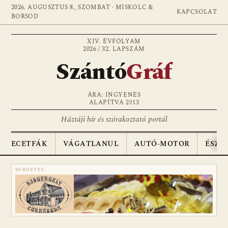
2026. AUGUSZTUS 8., SZOMBAT · MISKOLC &
KAPCSOLAT
BORSOD
XIV. ÉVFOLYAM
2026 / 32. LAPSZÁM
Szántó
Gráf
ÁRA: INGYENES
ALAPÍTVA 2013
Háztáji hír és szórakoztató portál
ECETFÁK
VÁGATLANUL
AUTÓ-MOTOR
ÉSZA
HIRDETÉS