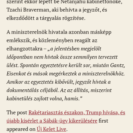
szerint ekkor lépett be Netanjahu kabinetfőnöke,
Tzachi Braverman, aki behívta a jegyzőt, és
elkezdődött a tárgyalás rögzítése.
A miniszterelnök hivatala azonban másképp
emlékszik, és közleményben reagált az
elhangzottakra –
„a jelentésben megjelölt
időpontban nem hívtak össze semmilyen tervezett
ülést. Spontán egyeztetésre került sor, miután Gantz,
Eisenkot és mások megérkeztek a miniszterelnökhöz.
Amikor az egyeztetés kibővült, jegyzőt hívtak a
dokumentálás céljából. Az az állítás, miszerint
kabinetülés zajlott volna, hamis.”
The post
Rakétariasztás északon, Trump hívása, és
újabb kísérlet a Sábák-ügy kikerülésére
first
appeared on
Új Kelet Live
.