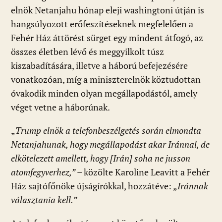
elnök Netanjahu hónap eleji washingtoni útján is
hangsúlyozott erőfeszítéseknek megfelelően a
Fehér Ház áttörést sürget egy mindent átfogó, az
összes életben lévő és meggyilkolt túsz
kiszabadítására, illetve a háború befejezésére
vonatkozóan, míg a miniszterelnök köztudottan
óvakodik minden olyan megállapodástól, amely
véget vetne a háborúnak.
„
Trump elnök a telefonbeszélgetés során elmondta
Netanjahunak, hogy megállapodást akar Iránnal, de
elkötelezett amellett, hogy [Irán] soha ne jusson
atomfegyverhez,”
– közölte Karoline Leavitt a Fehér
Ház sajtófőnöke újságírókkal, hozzátéve: „
Iránnak
választania kell.”