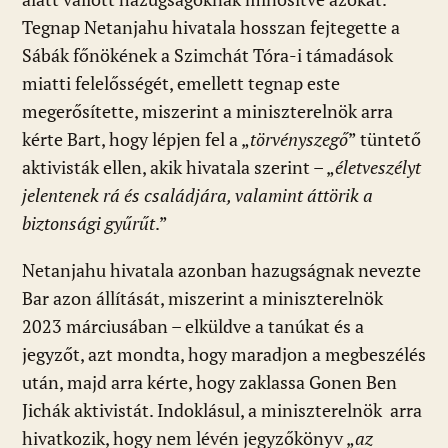
Tegnap Netanjahu hivatala hosszan fejtegette a
Sábák főnökének a Szimchát Tóra-i támadások
miatti felelősségét, emellett tegnap este
megerősítette, miszerint a miniszterelnök arra
kérte Bart, hogy lépjen fel a „
törvényszegő
” tüntető
aktivisták ellen, akik hivatala szerint – „
életveszélyt
jelentenek rá és családjára, valamint áttörik a
biztonsági gyűrűt
.”
Netanjahu hivatala azonban hazugságnak nevezte
Bar azon állítását, miszerint a miniszterelnök
2023 márciusában – elküldve a tanúkat és a
jegyzőt, azt mondta, hogy maradjon a megbeszélés
után, majd arra kérte, hogy zaklassa Gonen Ben
Jichák aktivistát. Indoklásul, a miniszterelnök arra
hivatkozik, hogy nem lévén jegyzőkönyv „
az