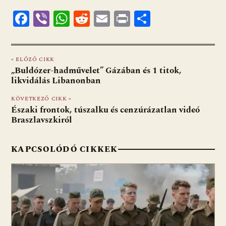
F
Vi
W
R
E
Pr
O
ac
b
h
e
m
in
ss
e
er
at
d
ai
t
za
« ELŐZŐ CIKK
b
s
di
l
m
„Buldózer-hadművelet” Gázában és 1 titok,
o
A
t
e
likvidálás Libanonban
o
p
g
KÖVETKEZŐ CIKK »
Északi frontok, túszalku és cenzúrázatlan videó
k
p
Braszlavszkiról
KAPCSOLÓDÓ CIKKEK