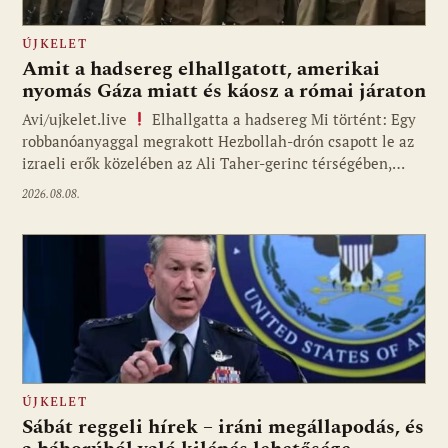
ÚJKELET
Amit a hadsereg elhallgatott, amerikai
nyomás Gáza miatt és káosz a római járaton
Avi/ujkelet.live
Elhallgatta a hadsereg Mi történt: Egy
robbanóanyaggal megrakott Hezbollah-drón csapott le az
izraeli erők közelében az Ali Taher-gerinc térségében,…
2026.08.08.
ÚJKELET
Sábát reggeli hírek – iráni megállapodás, és