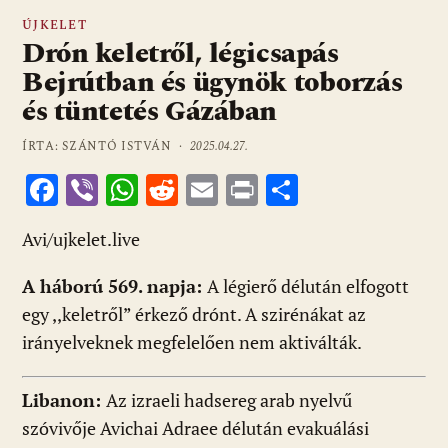
ÚJKELET
Drón keletről, légicsapás
Bejrútban és ügynök toborzás
és tüntetés Gázában
ÍRTA: SZÁNTÓ ISTVÁN ·
2025.04.27.
F
Vi
W
R
E
Pr
O
ac
b
h
e
m
in
ss
Avi/ujkelet.live
e
er
at
d
ai
t
za
b
s
di
l
m
A háború 569. napja:
A légierő délután elfogott
o
A
t
e
egy ,,keletről” érkező drónt. A szirénákat az
o
p
g
irányelveknek megfelelően nem aktiválták.
k
p
Libanon:
Az izraeli hadsereg arab nyelvű
szóvivője Avichai Adraee délután evakuálási