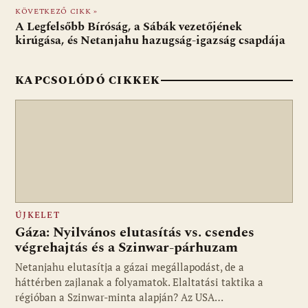
o
p
g
KÖVETKEZŐ CIKK »
A Legfelsőbb Bíróság, a Sábák vezetőjének
k
p
kirúgása, és Netanjahu hazugság-igazság csapdája
KAPCSOLÓDÓ CIKKEK
ÚJKELET
Gáza: Nyilvános elutasítás vs. csendes
végrehajtás és a Szinwar-párhuzam
Netanjahu elutasítja a gázai megállapodást, de a
háttérben zajlanak a folyamatok. Elaltatási taktika a
régióban a Szinwar-minta alapján? Az USA…