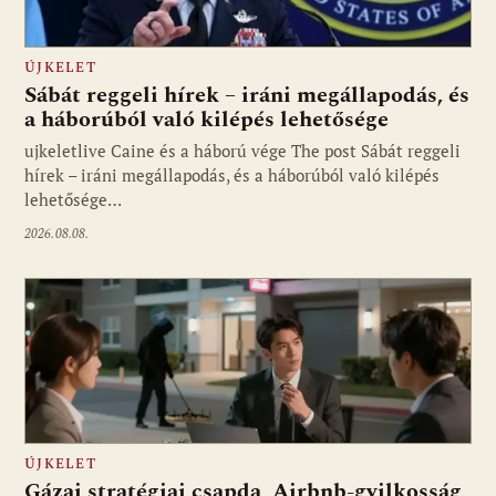
ÚJKELET
Sábát reggeli hírek – iráni megállapodás, és
a háborúból való kilépés lehetősége
ujkeletlive Caine és a háború vége The post Sábát reggeli
Fotó: ujkelet.live
hírek – iráni megállapodás, és a háborúból való kilépés
lehetősége…
2026.08.08.
ÚJKELET
Gázai stratégiai csapda, Airbnb-gyilkosság