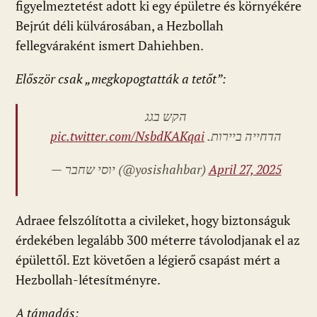
figyelmeztetést adott ki egy épületre és környékére
Bejrút déli külvárosában, a Hezbollah
fellegváraként ismert Dahiehben.
Először csak „megkopogtatták a tetőt”:
הקש בגג
pic.twitter.com/NsbdKAKqai
הדחייה ביירות.
— יוסי שחבר (@yosishahbar)
April 27, 2025
Adraee felszólította a civileket, hogy biztonságuk
érdekében legalább 300 méterre távolodjanak el az
épülettől. Ezt követően a légierő csapást mért a
Hezbollah-létesítményre.
A támadás: