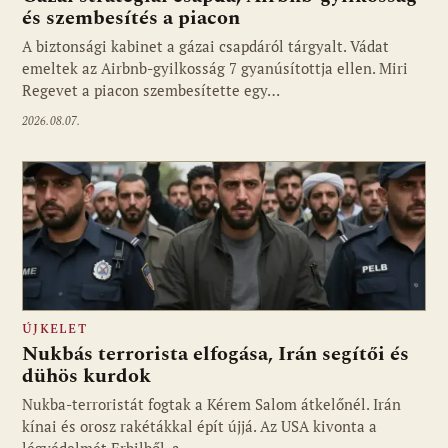
és szembesítés a piacon
A biztonsági kabinet a gázai csapdáról tárgyalt. Vádat
emeltek az Airbnb-gyilkosság 7 gyanúsítottja ellen. Miri
Regevet a piacon szembesítette egy…
2026.08.07.
ÚJKELET
Nukbás terrorista elfogása, Irán segítői és
dühös kurdok
Nukba-terroristát fogtak a Kérem Salom átkelőnél. Irán
kínai és orosz rakétákkal épít újjá. Az USA kivonta a
légvédelmét Erbilből, a…