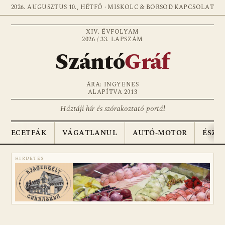
2026. AUGUSZTUS 10., HÉTFŐ · MISKOLC & BORSOD
KAPCSOLAT
XIV. ÉVFOLYAM
2026 / 33. LAPSZÁM
Szántó
Gráf
ÁRA: INGYENES
ALAPÍTVA 2013
Háztáji hír és szórakoztató portál
ECETFÁK
VÁGATLANUL
AUTÓ-MOTOR
ÉSZA
HIRDETÉS