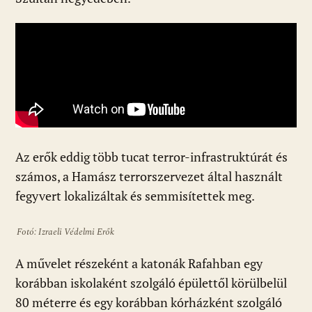
Az erők eddig több tucat terror-infrastruktúrát és
számos, a Hamász terrorszervezet által használt
fegyvert lokalizáltak és semmisítettek meg.
Fotó: Izraeli Védelmi Erők
A művelet részeként a katonák Rafahban egy
korábban iskolaként szolgáló épülettől körülbelül
80 méterre és egy korábban kórházként szolgáló