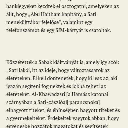
bankjegyeket kezdtek el osztogatni, amelyeken az
állt, hogy „Abu Haitham kapitány, a Sati
menekülttábor felelőse”, valamint egy
telefonszámot és egy SIM-kártyát is csatoltak.
Közzétették a Sabak kiáltványát is, amely így szól:
„Sati lakói, itt az ideje, hogy változtassatok az
életeteken. El kell döntenetek, hogy ki lesz az, aki
igazán segíteni fog nektek és jobbá teheti az
életeteket. Al-Khawadzsri [a Hamász katonai
szárnyában a Sati-zászlóalj parancsnoka]
elhagyott titeket, és éhínségben hagyott titeket és
a gyermekeiteket. Érdekeltek vagytok abban, hogy
egyenesbe hozzátok magatokat és segítsetek