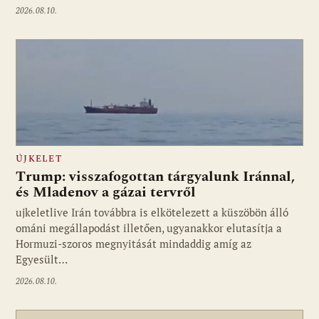
2026.08.10.
ÚJKELET
Trump: visszafogottan tárgyalunk Iránnal,
és Mladenov a gázai tervről
ujkeletlive Irán továbbra is elkötelezett a küszöbön álló
Fotó: ujkelet.live
ománi megállapodást illetően, ugyanakkor elutasítja a
Hormuzi-szoros megnyitását mindaddig amíg az
Egyesült…
2026.08.10.