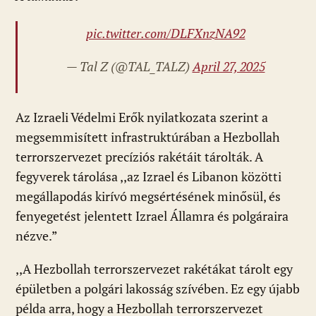
pic.twitter.com/DLFXnzNA92
— Tal Z (@TAL_TALZ)
April 27, 2025
Az Izraeli Védelmi Erők nyilatkozata szerint a
megsemmisített infrastruktúrában a Hezbollah
terrorszervezet precíziós rakétáit tárolták. A
fegyverek tárolása ,,az Izrael és Libanon közötti
megállapodás kirívó megsértésének minősül, és
fenyegetést jelentett Izrael Államra és polgáraira
nézve.”
,,A Hezbollah terrorszervezet rakétákat tárolt egy
épületben a polgári lakosság szívében. Ez egy újabb
példa arra, hogy a Hezbollah terrorszervezet