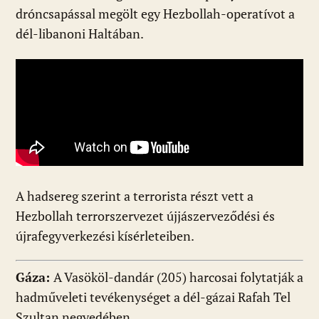
dróncsapással megölt egy Hezbollah-operatívot a
dél-libanoni Haltában.
A hadsereg szerint a terrorista részt vett a
Hezbollah terrorszervezet újjászerveződési és
újrafegyverkezési kísérleteiben.
Gáza:
A Vasököl-dandár (205) harcosai folytatják a
hadműveleti tevékenységet a dél-gázai Rafah Tel
Szultan negyedében.