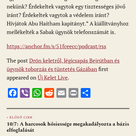
nekünk? Érdekeltek vagytok egy tisztességes jövő
iránt? Érdekeltek vagytok a védelem iránt?
Hívjátok Abu Haitham kapitányt.” A kiállítványhoz
mellékelték a Sabak ügynök telefonszámát is.
https://anchor.fm/s/51fceecc/podcast/rss
The post
Drón keletről, légicsapás Bejrútban és
ügynök toborzás és tüntetés Gázában
first
appeared on
Új Kelet Live
.
F
Vi
W
R
E
Pr
O
ac
b
h
e
m
in
ss
e
er
at
d
ai
t
za
« ELŐZŐ CIKK
b
s
di
l
m
10/7: A harcosok hősiessége megakadályozta a bázis
o
A
t
e
elfoglalását