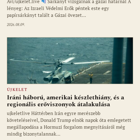
Avi/ujkelet.live
Sárkányt vizsgálnak a gázai határnál A
lényeg: Az Izraeli Védelmi Erők péntek este egy
papírsárkányt talált a Gázai övezet…
2026.08.09.
ÚJKELET
Iráni háború, amerikai készlethiány, és a
regionális erőviszonyok átalakulása
ujkeletlive Háttérben Irán egyre merészebb
Fotó: ujkelet.live
követeléseivel, Donald Trump elnök napok óta emlegetett
megállapodása a Hormuzi forgalom megnyitásáról még
mindig bizonytalannak…