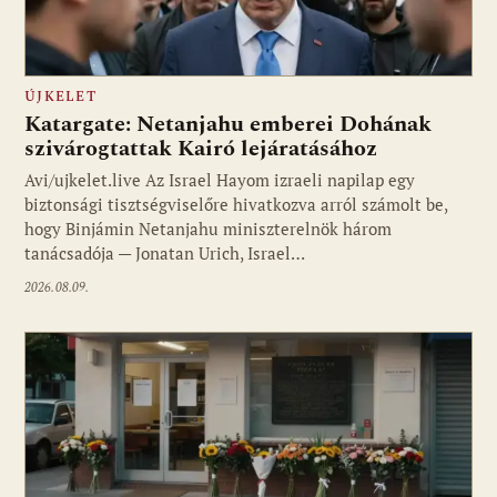
ÚJKELET
Katargate: Netanjahu emberei Dohának
szivárogtattak Kairó lejáratásához
Avi/ujkelet.live Az Israel Hayom izraeli napilap egy
biztonsági tisztségviselőre hivatkozva arról számolt be,
hogy Binjámin Netanjahu miniszterelnök három
tanácsadója — Jonatan Urich, Israel…
2026.08.09.