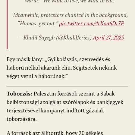
world: “We want to live, we want to eat.”
Meanwhile, protesters chanted in the background,
“Hamas, get out.”
pic.twitter.com/4rXoa6Dr7P
— Khalil Sayegh (@KhalilJeries)
April 27, 2025
Egy másik lány: „Gyilkolászás, szenvedés és
háború nélkül akarunk élni. Segítsetek nekünk
véget vetni a háborúnak.”
Toborzás:
Palesztin források szerint a Sabak
belbiztonsági szolgálat szórólapok és bankjegyek
terjesztésével kampányt indított gázaiak
toborzására.
A források azt állították, hogy 20 sékeles