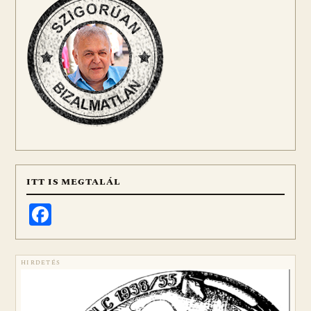
ITT IS MEGTALÁL
Facebook
HIRDETÉS