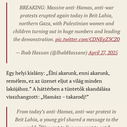
BREAKING: Massive anti-Hamas, anti-war
protests erupted again today in Beit Lahia,
northern Gaza, with Palestinian women and
children turning out in huge numbers and leading
the demonstration.
pic.twitter.com/CDNEgZ3CZ0
— Ihab Hassan (@IhabHassane)
April 27, 2025
Egy helyi kislány: „Élni akarunk, enni akarunk,
remélem, ez az üzenet eljut a világ minden
lakójához.” A háttérben a tüntetők skandálása
visszhangzott: „Hamász – takarodj!”
From today’s anti-Hamas, anti-war protest in
Beit Lahia, a young girl shared a message to the