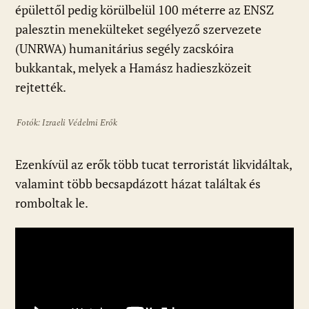
épülettől pedig körülbelül 100 méterre az ENSZ
palesztin menekülteket segélyező szervezete
(UNRWA) humanitárius segély zacskóira
bukkantak, melyek a Hamász hadieszközeit
rejtették.
Fotók: Izraeli Védelmi Erők
Ezenkívül az erők több tucat terroristát likvidáltak,
valamint több becsapdázott házat találtak és
romboltak le.