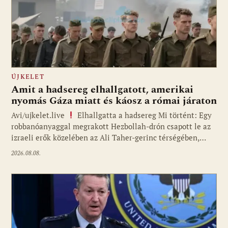
ÚJKELET
Amit a hadsereg elhallgatott, amerikai
nyomás Gáza miatt és káosz a római járaton
Avi/ujkelet.live
Elhallgatta a hadsereg Mi történt: Egy
robbanóanyaggal megrakott Hezbollah-drón csapott le az
izraeli erők közelében az Ali Taher-gerinc térségében,…
2026.08.08.