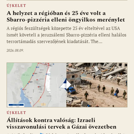
ÚJKELET
A helyzet a régióban és 25 éve volt a
Sbarro-pizzéria elleni öngyilkos merénylet
A régiós feszültségek közepette 25 év elteltével az USA
ismét követeli a jeruzsálemi Sbarro-pizzéria elleni halálos
terrortámadás szervezőjének kiadatását. The…
2026.08.09.
ÚJKELET
Állítások kontra valóság: Izraeli
visszavonulási tervek a Gázai övezetben