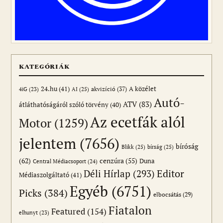
KATEGÓRIÁK
24.hu
(41)
akvizíció
(37)
A közélet
AI
(25)
4iG
(23)
Autó-
ATV
(83)
átláthatóságáról szóló törvény
(40)
Az ecetfák alól
Motor
(1259)
jelentem
(7656)
bíróság
Blikk
(25)
bírság
(25)
(62)
cenzúra
(55)
Duna
Central Médiacsoport
(24)
Editor
Déli Hírlap
(293)
Médiaszolgáltató
(41)
Egyéb
(6751)
Picks
(384)
elbocsátás
(29)
Fiatalon
Featured
(154)
elhunyt
(23)