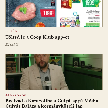
EGYÉB
Töltsd le a Coop Klub app-ot
2026.08.03.
BEOLVADÁS
Beolvad a Kontrollba a Gulyáságyú Média –
Gulyás Balázs a kormányközeli lap