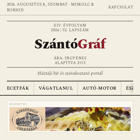
2026. AUGUSZTUS 8., SZOMBAT · MISKOLC &
KAPCSOLAT
BORSOD
XIV. ÉVFOLYAM
2026 / 32. LAPSZÁM
Szántó
Gráf
ÁRA: INGYENES
ALAPÍTVA 2013
Háztáji hír és szórakoztató portál
ECETFÁK
VÁGATLANUL
AUTÓ-MOTOR
ÉSZA
HIRDETÉS