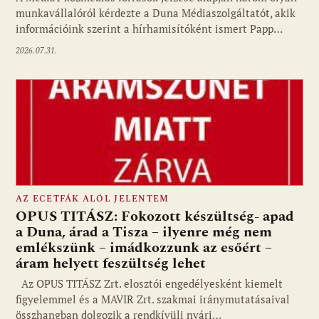
munkavállalóról kérdezte a Duna Médiaszolgáltatót, akik
információink szerint a hírhamisítóként ismert Papp…
2026.07.31.
AZ ECETFÁK ALÓL JELENTEM
OPUS TITÁSZ: Fokozott készültség- apad
a Duna, árad a Tisza – ilyenre még nem
emlékszünk – imádkozzunk az esőért –
áram helyett feszültség lehet
Az OPUS TITÁSZ Zrt. elosztói engedélyesként kiemelt
figyelemmel és a MAVIR Zrt. szakmai iránymutatásaival
összhangban dolgozik a rendkívüli nyári…