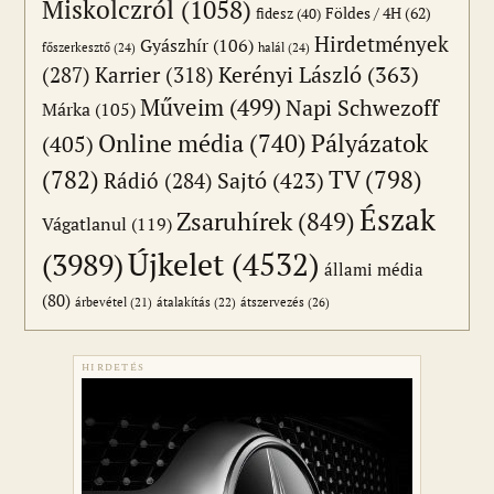
Miskolczról
(1058)
Földes / 4H
(62)
fidesz
(40)
Hirdetmények
Gyászhír
(106)
főszerkesztő
(24)
halál
(24)
(287)
Karrier
(318)
Kerényi László
(363)
Műveim
(499)
Napi Schwezoff
Márka
(105)
Online média
(740)
Pályázatok
(405)
(782)
TV
(798)
Sajtó
(423)
Rádió
(284)
Észak
Zsaruhírek
(849)
Vágatlanul
(119)
Újkelet
(4532)
(3989)
állami média
(80)
átszervezés
(26)
árbevétel
(21)
átalakítás
(22)
HIRDETÉS