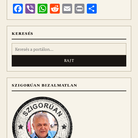
Facebook
Viber
WhatsApp
Reddit
Email
Print
Ossza
meg
KERESÉS
Keresés:
SZIGORÚAN BIZALMATLAN