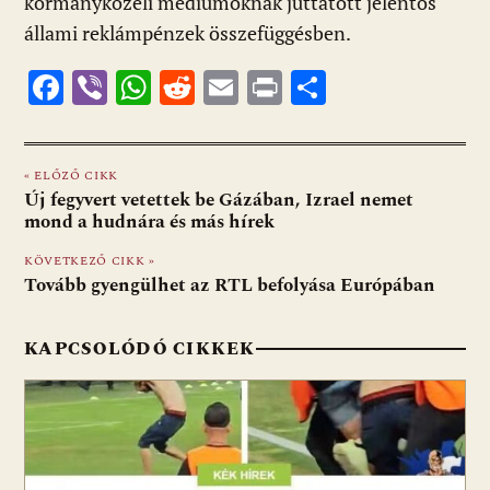
kormányközeli médiumoknak juttatott jelentős
állami reklámpénzek összefüggésben.
F
Vi
W
R
E
Pr
O
ac
b
h
e
m
in
ss
e
er
at
d
ai
t
za
« ELŐZŐ CIKK
b
s
di
l
m
Új fegyvert vetettek be Gázában, Izrael nemet
o
A
t
e
mond a hudnára és más hírek
o
p
g
KÖVETKEZŐ CIKK »
Tovább gyengülhet az RTL befolyása Európában
k
p
KAPCSOLÓDÓ CIKKEK