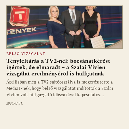
BELSŐ VIZSGÁLAT
Tényfeltárás a TV2-nél: bocsánatkérést
ígértek, de elmaradt – a Szalai Vivien-
vizsgálat eredményéről is hallgatnak
Áprilisban még a TV2 sajtóosztálya is megerősítette a
Media1-nek, hogy belső vizsgálatot indítottak a Szalai
Vivien volt hírigazgató időszakával kapcsolatos…
2026.07.31.