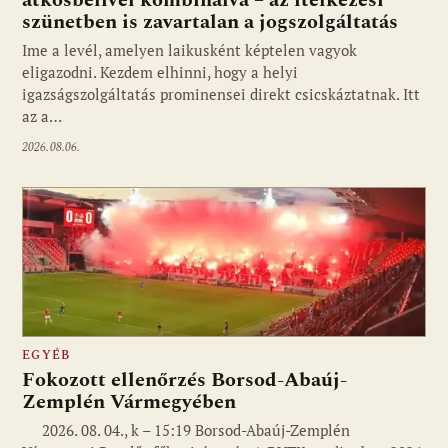
átkosbélivel kombinálva – az itélkezési
szünetben is zavartalan a jogszolgáltatás
Ime a levél, amelyen laikusként képtelen vagyok
eligazodni. Kezdem elhinni, hogy a helyi
igazságszolgáltatás prominensei direkt csicskáztatnak. Itt
az a…
2026.08.06.
EGYÉB
Fokozott ellenőrzés Borsod-Abaúj-
Zemplén Vármegyében
2026. 08. 04., k – 15:19 Borsod-Abaúj-Zemplén