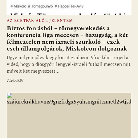
AZ ECETFÁK ALÓL JELENTEM
Biztos forrásból – tömegverekedés a
konferencia liga meccsen – hazugság, a két
félmeztelen nem izraeli szurkoló – ezek
cseh állampolgárok, Miskolcon dolgoznak
Ugye milyen jólesik egy kicsit zsidózni. Vírusként terjed a
videó, hogy a diósgyőri lengyel-izraeli futball meccsen mit
művelt két megveszett…
2026.08.07.