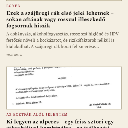
EGYÉB
Ezek a szájüregi rák első jelei lehetnek –
sokan aftának vagy rosszul illeszkedő
fogsornak hiszik
A dohányzás, alkoholfogyasztás, rossz szájhigiéné és HPV-
fertőzés növeli a kockázatot, de rizikófaktorok nélkül is
kialakulhat. A szájüregi rák korai felismerése…
2026.08.06.
AZ ECETFÁK ALÓL JELENTEM
Ki legyen az alperes – egy friss sztori egy