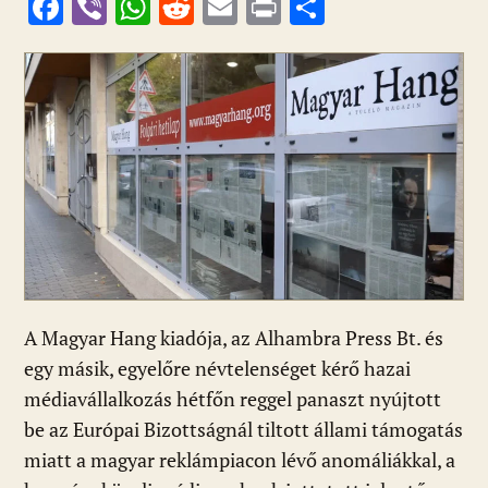
F
Vi
W
R
E
Pr
O
ac
b
h
e
m
in
ss
e
er
at
d
ai
t
za
b
s
di
l
m
o
A
t
e
o
p
g
k
p
A Magyar Hang kiadója, az Alhambra Press Bt. és
egy másik, egyelőre névtelenséget kérő hazai
médiavállalkozás hétfőn reggel panaszt nyújtott
be az Európai Bizottságnál tiltott állami támogatás
miatt a magyar reklámpiacon lévő anomáliákkal, a