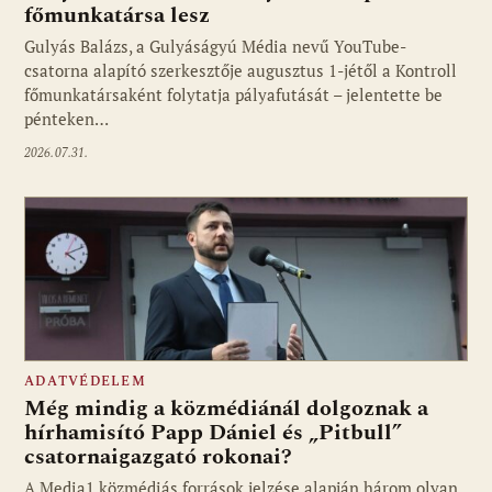
főmunkatársa lesz
Gulyás Balázs, a Gulyáságyú Média nevű YouTube-
csatorna alapító szerkesztője augusztus 1-jétől a Kontroll
főmunkatársaként folytatja pályafutását – jelentette be
pénteken…
2026.07.31.
ADATVÉDELEM
Még mindig a közmédiánál dolgoznak a
hírhamisító Papp Dániel és „Pitbull”
csatornaigazgató rokonai?
A Media1 közmédiás források jelzése alapján három olyan