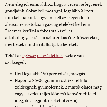
Nem elég jól enni, ahhoz, hogy a vécén ne legyenek
gondjaink. Sokat kell mozogni, legalább 2 litert
inni kell naponta, figyelni kell az elegendő jó
alvásra és rostokban gazdag ételeket kell enni.
Érdemes kerülni a fokozott kávé- és
alkoholfogyasztást, a szintetikus édesítőszereket,
mert ezek mind irritálhatják a beleket.
Tehát az
egészéges széklethez
ezekre van
szükséged:
Heti legalább 150 perc edzés, mozgás
Naponta 25-30 gramm rost (ez fél kiló
zöldségnek, gyümölcsnek, 2 marok olajos mag
vagy 4 szelet teljes kiőrlésű kenyérnek felel
meg, de a legjobb ezeket ötvözni)