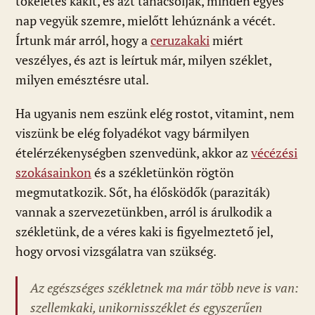
tökéletes kakit, és azt tanácsolják, minden egyes
nap vegyük szemre, mielőtt lehúznánk a vécét.
Írtunk már arról, hogy a
ceruzakaki
miért
veszélyes, és azt is leírtuk már, milyen széklet,
milyen emésztésre utal.
Ha ugyanis nem eszünk elég rostot, vitamint, nem
viszünk be elég folyadékot vagy bármilyen
ételérzékenységben szenvedünk, akkor az
vécézési
szokásainkon
és a székletünkön rögtön
megmutatkozik. Sőt, ha élősködők (paraziták)
vannak a szervezetünkben, arról is árulkodik a
székletünk, de a véres kaki is figyelmeztető jel,
hogy orvosi vizsgálatra van szükség.
Az egészséges székletnek ma már több neve is van:
szellemkaki, unikornisszéklet és egyszerűen