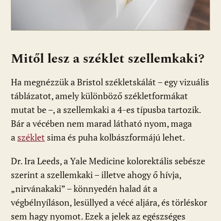
Mitől lesz a széklet szellemkaki?
Ha megnézzük a Bristol székletskálát – egy vizuális
táblázatot, amely különböző székletformákat
mutat be –, a szellemkaki a 4-es típusba tartozik.
Bár a vécében nem marad látható nyom, maga
a
széklet
sima és puha kolbászformájú lehet.
Dr. Ira Leeds, a Yale Medicine kolorektális sebésze
szerint a szellemkaki – illetve ahogy ő hívja,
„nirvánakaki” – könnyedén halad át a
végbélnyíláson, lesüllyed a vécé aljára, és törléskor
sem hagy nyomot. Ezek a jelek az egészséges