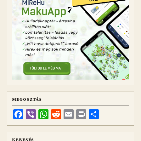
MEGOSZTÁS
Facebook
Viber
WhatsApp
Reddit
Email
Print
Ossza
meg
KERESÉS