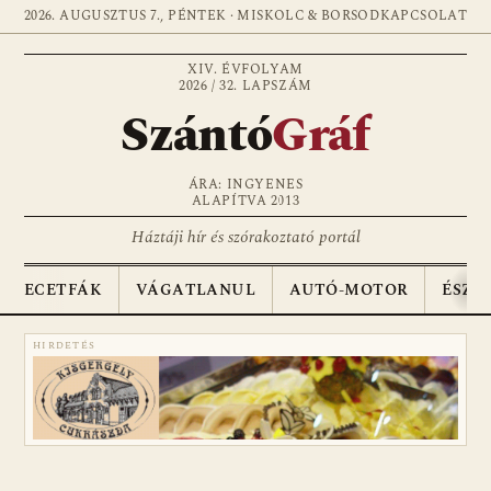
2026. AUGUSZTUS 7., PÉNTEK · MISKOLC & BORSOD
KAPCSOLAT
XIV. ÉVFOLYAM
2026 / 32. LAPSZÁM
Szántó
Gráf
ÁRA: INGYENES
ALAPÍTVA 2013
Háztáji hír és szórakoztató portál
ECETFÁK
VÁGATLANUL
AUTÓ-MOTOR
ÉSZA
HIRDETÉS