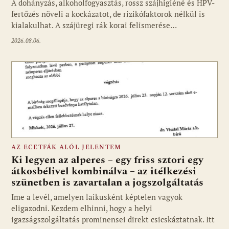
A dohányzás, alkoholfogyasztás, rossz szájhigiéné és HPV-
fertőzés növeli a kockázatot, de rizikófaktorok nélkül is
kialakulhat. A szájüregi rák korai felismerése…
2026.08.06.
AZ ECETFÁK ALÓL JELENTEM
Ki legyen az alperes – egy friss sztori egy
átkosbélivel kombinálva – az itélkezési
szünetben is zavartalan a jogszolgáltatás
Ime a levél, amelyen laikusként képtelen vagyok
eligazodni. Kezdem elhinni, hogy a helyi
igazságszolgáltatás prominensei direkt csicskáztatnak. Itt