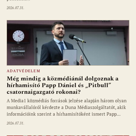
2026.07.31.
ADATVÉDELEM
Még mindig a közmédiánál dolgoznak a
hírhamisító Papp Dániel és „Pitbull”
csatornaigazgató rokonai?
A Media1 közmédiás források jelzése alapján három olyan
munkavállalóról kérdezte a Duna Médiaszolgáltatót, akik
információink szerint a hírhamisítóként ismert Papp…
2026.07.31.