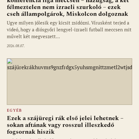
konferencia liga meccsen – hazugság, a két
félmeztelen nem izraeli szurkoló – ezek
cseh állampolgárok, Miskolcon dolgoznak
Ugye milyen jólesik egy kicsit zsidózni. Vírusként terjed a
videó, hogy a diósgyőri lengyel-izraeli futball meccsen mit
művelt két megveszett…
2026.08.07.
EGYÉB
Ezek a szájüregi rák első jelei lehetnek –
sokan aftának vagy rosszul illeszkedő
fogsornak hiszik