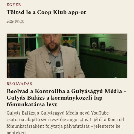
EGYÉB
Töltsd le a Coop Klub app-ot
2026.08.03.
BEOLVADÁS
Beolvad a Kontrollba a Gulyáságyú Média –
Gulyás Balázs a kormányközeli lap
főmunkatársa lesz
Gulyás Balázs, a Gulyáságyú Média nevű YouTube-
csatorna alapító szerkesztője augusztus 1-jétől a Kontroll
főmunkatársaként folytatja pályafutását – jelentette be
pénteken…