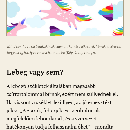
Mindegy, hogy szellemkakinak vagy unikornis székletnek hívjuk, a lényeg,
hogy az egészséges emésztést mutatja (Kép: Getty Images)
Lebeg vagy sem?
A lebegő székletek általában magasabb
zsírtartalommal bírnak, ezért nem süllyednek el.
Ha viszont a széklet lesüllyed, az jó emésztést
jelez: „A zsírok, fehérjék és szénhidrátok
megfelelően lebomlanak, és a szervezet
hatékonyan tudja felhasználni őket” – mondta