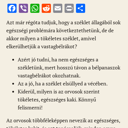
F
Vi
W
R
E
Pr
O
ac
b
h
e
m
in
ss
Azt már régóta tudjuk, hogy a széklet állagából sok
e
er
at
d
ai
t
za
egészségi problémára következtethetünk, de de
b
s
di
l
m
akkor milyen a tökéletes széklet, amivel
o
A
t
e
elkerülhetjük a vastagbélrákot?
o
p
g
Azért jó tudni, ha nem egészséges a
k
p
székletünk, mert hosszú távon a bélpanaszok
vastagbélrákot okozhatnak.
Az a jó, ha a széklet elsüllyed a vécében.
Kiderül, milyen is az orvosok szerint
tökéletes, egészséges kaki. Könnyű
felismerni!
Az orvosok többféleképpen nevezik az egészséges,