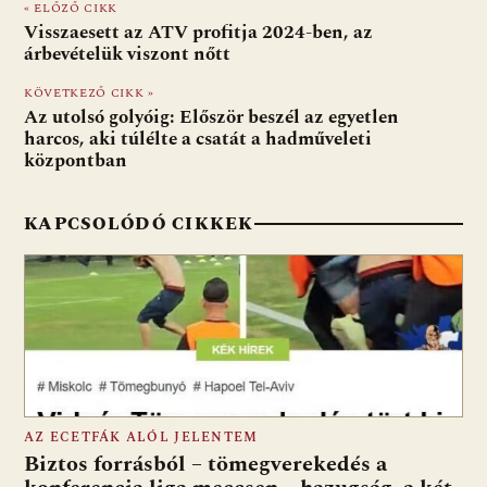
« ELŐZŐ CIKK
b
s
di
l
m
Visszaesett az ATV profitja 2024-ben, az
o
A
t
e
árbevételük viszont nőtt
o
p
g
KÖVETKEZŐ CIKK »
Az utolsó golyóig: Először beszél az egyetlen
k
p
harcos, aki túlélte a csatát a hadműveleti
központban
KAPCSOLÓDÓ CIKKEK
AZ ECETFÁK ALÓL JELENTEM
Biztos forrásból – tömegverekedés a