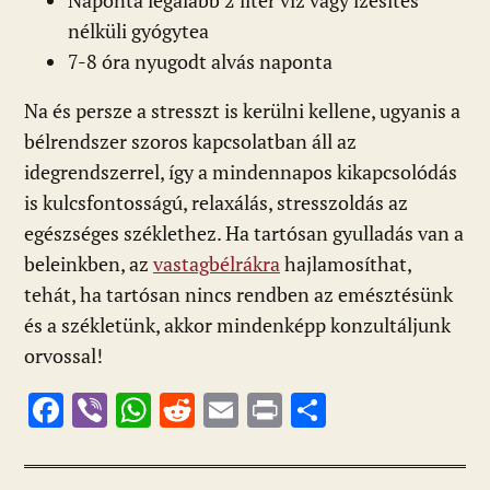
Naponta legalább 2 liter víz vagy ízesítés
nélküli gyógytea
7-8 óra nyugodt alvás naponta
Na és persze a stresszt is kerülni kellene, ugyanis a
bélrendszer szoros kapcsolatban áll az
idegrendszerrel, így a mindennapos kikapcsolódás
is kulcsfontosságú, relaxálás, stresszoldás az
egészséges széklethez. Ha tartósan gyulladás van a
beleinkben, az
vastagbélrákra
hajlamosíthat,
tehát, ha tartósan nincs rendben az emésztésünk
és a székletünk, akkor mindenképp konzultáljunk
orvossal!
F
Vi
W
R
E
Pr
O
ac
b
h
e
m
in
ss
e
er
at
d
ai
t
za