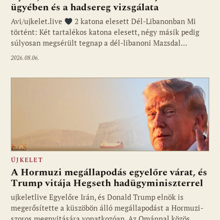
ügyében és a hadsereg vizsgálata
Avi/ujkelet.live
2 katona elesett Dél-Libanonban Mi
történt: Két tartalékos katona elesett, négy másik pedig
súlyosan megsérült tegnap a dél-libanoni Mazsdal…
2026.08.06.
ÚJKELET
A Hormuzi megállapodás egyelőre várat, és
Trump vitája Hegseth hadügyminiszterrel
ujkeletlive Egyelőre Irán, és Donald Trump elnök is
Fotó: ujkelet.live
megerősítette a küszöbön álló megállapodást a Hormuzi-
szoros megnyitására vonatkozóan. Az Ománnal közös…