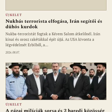
ÚJKELET
Nukbás terrorista elfogása, Irán segítői és
dühös kurdok
Nukba-terroristát fogtak a Kérem Salom átkelőnél. Irán
kínai és orosz rakétákkal épít újjá. Az USA kivonta a
légvédelmét Erbilből, a…
2026.08.07.
ÚJKELET
A gázai milíciák sorsa és 2 haredi közösség