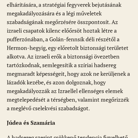
elhárítására, a stratégiai fegyverek bejutásának
megakadályozására és a légi műveletek
szabadságának megőrzésére összpontosít. Az
izraeli csapatok kilenc előőrsöt hoztak létre a
pufferzónában, a Golán-fennsík déli részétől a
Hermon-hegyig, egy előretolt biztonsági területet
alkotva. Az izraeli erők a biztonsági övezetben
tartózkodnak, semlegesítik a szíriai hadsereg
megmaradt képességeit, hogy azok ne kerüljenek a
lázadók kezébe, és azon dolgoznak, hogy
megakadályozzák az Izraellel ellenséges elemek
megtelepedését a térségben, valamint megőrizzék
a meglévő cselekvési szabadságot.
Júdea és Szamária
A hadsereg szerint csökkenő tendencia figyelhető