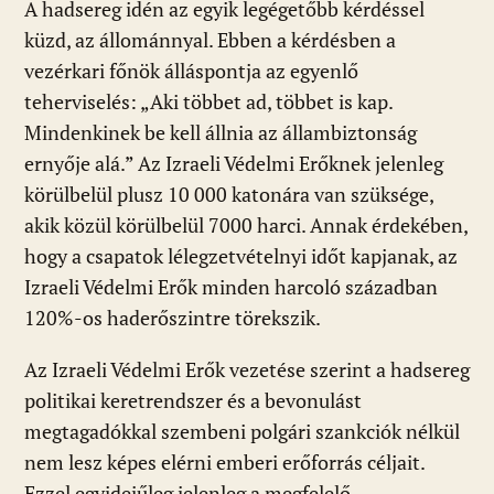
A hadsereg idén az egyik legégetőbb kérdéssel
küzd, az állománnyal. Ebben a kérdésben a
vezérkari főnök álláspontja az egyenlő
teherviselés: „Aki többet ad, többet is kap.
Mindenkinek be kell állnia az állambiztonság
ernyője alá.” Az Izraeli Védelmi Erőknek jelenleg
körülbelül plusz 10 000 katonára van szüksége,
akik közül körülbelül 7000 harci. Annak érdekében,
hogy a csapatok lélegzetvételnyi időt kapjanak, az
Izraeli Védelmi Erők minden harcoló században
120%-os haderőszintre törekszik.
Az Izraeli Védelmi Erők vezetése szerint a hadsereg
politikai keretrendszer és a bevonulást
megtagadókkal szembeni polgári szankciók nélkül
nem lesz képes elérni emberi erőforrás céljait.
Ezzel egyidejűleg jelenleg a megfelelő