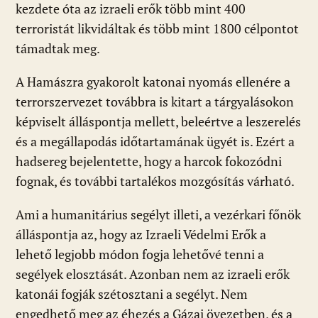
kezdete óta az izraeli erők több mint 400
terroristát likvidáltak és több mint 1800 célpontot
támadtak meg.
A Hamászra gyakorolt katonai nyomás ellenére a
terrorszervezet továbbra is kitart a tárgyalásokon
képviselt álláspontja mellett, beleértve a leszerelés
és a megállapodás időtartamának ügyét is. Ezért a
hadsereg bejelentette, hogy a harcok fokozódni
fognak, és további tartalékos mozgósítás várható.
Ami a humanitárius segélyt illeti, a vezérkari főnök
álláspontja az, hogy az Izraeli Védelmi Erők a
lehető legjobb módon fogja lehetővé tenni a
segélyek elosztását. Azonban nem az izraeli erők
katonái fogják szétosztani a segélyt. Nem
engedhető meg az éhezés a Gázai övezetben, és a