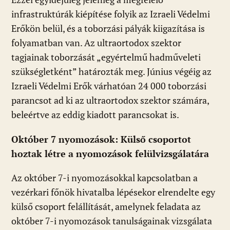
infrastruktúrák kiépítése folyik az Izraeli Védelmi
Erőkön belül, és a toborzási pályák kiigazítása is
folyamatban van. Az ultraortodox szektor
tagjainak toborzását „egyértelmű hadműveleti
szükségletként” határozták meg. Június végéig az
Izraeli Védelmi Erők várhatóan 24 000 toborzási
parancsot ad ki az ultraortodox szektor számára,
beleértve az eddig kiadott parancsokat is.
Október 7 nyomozások: Külső csoportot
hoztak létre a nyomozások felülvizsgálatára
Az október 7-i nyomozásokkal kapcsolatban a
vezérkari főnök hivatalba lépésekor elrendelte egy
külső csoport felállítását, amelynek feladata az
október 7-i nyomozások tanulságainak vizsgálata