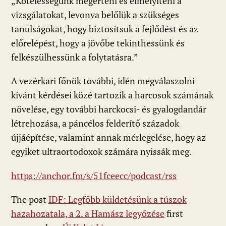
„Kötelességünk megérteni és elmélyíteni a
vizsgálatokat, levonva belőlük a szükséges
tanulságokat, hogy biztosítsuk a fejlődést és az
előrelépést, hogy a jövőbe tekinthessünk és
felkészülhessünk a folytatásra.”
A vezérkari főnök további, idén megválaszolni
kívánt kérdései közé tartozik a harcosok számának
növelése, egy további harckocsi- és gyalogdandár
létrehozása, a páncélos felderítő századok
újjáépítése, valamint annak mérlegelése, hogy az
egyiket ultraortodoxok számára nyissák meg.
https://anchor.fm/s/51fceecc/podcast/rss
The post
IDF: Legfőbb küldetésünk a túszok
hazahozatala, a 2. a Hamász legyőzése
first