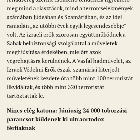
meg mind a riasztások, mind a terrorcselekmények
számában Júdeában és Szamáriában, és az idei
ramadán „az utóbbi évek egyik legcsendesebbje”
volt. Az izraeli erők szorosan együttműködnek a
Sabak belbiztonsági szolgálattal a műveletek
meghiúsítása érdekében, mielőtt azok
végrehajtásra kerülnének. A Vasfal hadművelet, az
Izraeli Védelmi Erők észak-szamáriai kiterjedt
műveletének kezdete óta több mint 100 terroristát
likvidáltak, és több mint 320 terroristát
tartóztattak le.
Nincs elég katona: Júniusig 24 000 toborzási
parancsot küldenek ki ultraortodox
férfiaknak