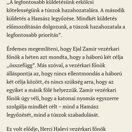
,,A legfontosabb küldetésünk erkölcsi
kötelességünk a túszok hazahozatalára. A második
küldetés a Hamász legyőzése. Mindkét küldetés
előmozdításán dolgozunk, a
túszok hazahozatala a
legfontosabb prioritás”.
Érdemes megemlíteni, hogy Ejal Zamir vezérkari
főnök a héten azt mondta, hogy a háború két célja
,,összefügg”. Más szóval, a vezérkari főnök
álláspontja az, hogy nincs ellentmondás a háború
két célja között, és nincs szükség arra, hogy az
egyiket a másik fölé helyezzük. Zamir vezérkari
főnök úgy véli, hogy a katonai nyomás egyszerre
szolgálja mindkét célt – mind a Hamász
legyőzését, mind a túszok szabadulását.
Ez volt elődje, Herci Halevi vezérkari főnök