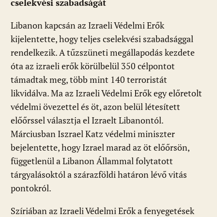
cselekvési szabadságát
Libanon kapcsán az Izraeli Védelmi Erők
kijelentette, hogy teljes cselekvési szabadsággal
rendelkezik. A tűzszüneti megállapodás kezdete
óta az izraeli erők körülbelül 350 célpontot
támadtak meg, több mint 140 terroristát
likvidálva. Ma az Izraeli Védelmi Erők egy előretolt
védelmi övezettel és öt, azon belül létesített
előőrssel választja el Izraelt Libanontól.
Márciusban Iszrael Katz védelmi miniszter
bejelentette, hogy Izrael marad az öt előőrsön,
függetlenül a Libanon Állammal folytatott
tárgyalásoktól a szárazföldi határon lévő vitás
pontokról.
Szíriában az Izraeli Védelmi Erők a fenyegetések