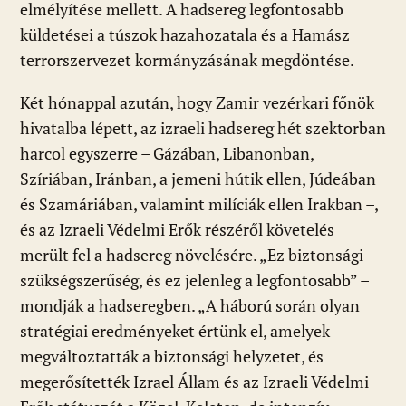
elmélyítése mellett. A hadsereg legfontosabb
küldetései a túszok hazahozatala és a Hamász
terrorszervezet kormányzásának megdöntése.
Két hónappal azután, hogy Zamir vezérkari főnök
hivatalba lépett, az izraeli hadsereg hét szektorban
harcol egyszerre – Gázában, Libanonban,
Szíriában, Iránban, a jemeni hútik ellen, Júdeában
és Szamáriában, valamint milíciák ellen Irakban –,
és az Izraeli Védelmi Erők részéről követelés
merült fel a hadsereg növelésére. „Ez biztonsági
szükségszerűség, és ez jelenleg a legfontosabb” –
mondják a hadseregben. „A háború során olyan
stratégiai eredményeket értünk el, amelyek
megváltoztatták a biztonsági helyzetet, és
megerősítették Izrael Állam és az Izraeli Védelmi