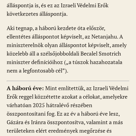
álláspontja is, és ez az Izraeli Védelmi Erők
következetes álláspontja.
Aki tegnap, a háború kezdete óta először,
ellentétes álláspontot képviselt, az Netanjahu. A
miniszterelnök olyan álláspontot képviselt, amely
közelebb áll a szélsőjobboldali Becalel Smotrich
miniszter definícióihoz („a túszok hazahozatala
nem a legfontosabb cél”).
A háború éve:
Mint említettük, az Izraeli Védelmi
Erők reggel közzétette azokat a célokat, amelyekre
várhatóan 2025 hátralévő részében
összpontosítani fog. Ez az év a háború éve lesz,
Gázára és Iránra összpontosítva, valamint a más
területeken elért eredmények megőrzése és