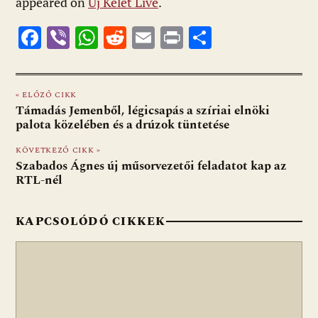
appeared on
Új Kelet Live
.
F
Vi
W
R
E
Pr
O
ac
b
h
e
m
in
ss
e
er
at
d
ai
t
za
« ELŐZŐ CIKK
b
s
di
l
m
Támadás Jemenből, légicsapás a szíriai elnöki
o
A
t
e
palota közelében és a drúzok tüntetése
o
p
g
KÖVETKEZŐ CIKK »
Szabados Ágnes új műsorvezetői feladatot kap az
k
p
RTL-nél
KAPCSOLÓDÓ CIKKEK