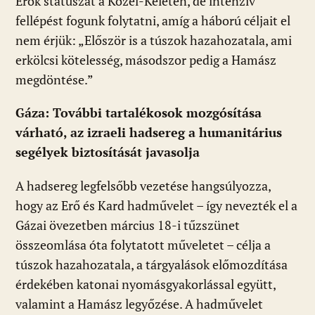
Erők státuszát a Közel-Keleten, de intenzív
fellépést fogunk folytatni, amíg a háború céljait el
nem érjük: „Először is a túszok hazahozatala, ami
erkölcsi kötelesség, másodszor pedig a Hamász
megdöntése.”
Gáza: További tartalékosok mozgósítása
várható, az izraeli hadsereg a humanitárius
segélyek biztosítását javasolja
A hadsereg legfelsőbb vezetése hangsúlyozza,
hogy az Erő és Kard hadművelet – így nevezték el a
Gázai övezetben március 18-i tűzszünet
összeomlása óta folytatott műveletet – célja a
túszok hazahozatala, a tárgyalások előmozdítása
érdekében katonai nyomásgyakorlással együtt,
valamint a Hamász legyőzése. A hadművelet