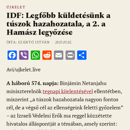
ÚJKELET
IDF: Legfőbb küldetésünk a
túszok hazahozatala, a 2. a
Hamász legyőzése
ÍRTA: SZÁNTÓ ISTVÁN ·
2025.05.02.
F
Vi
W
R
E
Pr
O
ac
b
h
e
m
in
ss
Avi/ujkelet.live
e
er
at
d
ai
t
za
b
s
di
l
m
A háború 574. napja:
Binjámin Netanjahu
o
A
t
e
miniszterelnök
tegnapi kijelentésével
ellentétben,
o
p
g
miszerint ,,a túszok hazahozatala nagyon fontos
cél, de a végső cél az ellenségeink feletti győzelem”
k
p
– az Izraeli Védelmi Erők ma reggel közzétette
hivatalos álláspontját a témában, amely szerint: