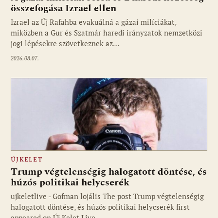
összefogása Izrael ellen
Izrael az Új Rafahba evakuálná a gázai milíciákat,
miközben a Gur és Szatmár haredi irányzatok nemzetközi
jogi lépésekre szövetkeznek az…
2026.08.07.
ÚJKELET
Trump végtelenségig halogatott döntése, és
húzós politikai helycserék
ujkeletlive - Gofman lojális The post Trump végtelenségig
Fotó: ujkelet.live
halogatott döntése, és húzós politikai helycserék first
appeared on Új Kelet Live.