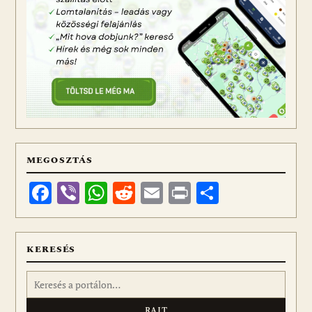
MEGOSZTÁS
Facebook
Viber
WhatsApp
Reddit
Email
Print
Ossza
meg
KERESÉS
Keresés: