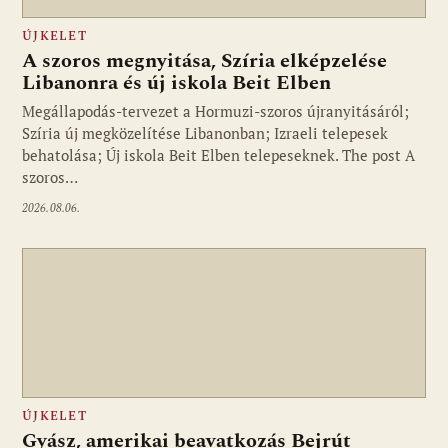
ÚJKELET
A szoros megnyitása, Szíria elképzelése
Libanonra és új iskola Beit Elben
Megállapodás-tervezet a Hormuzi-szoros újranyitásáról;
Szíria új megközelítése Libanonban; Izraeli telepesek
behatolása; Új iskola Beit Elben telepeseknek. The post A
szoros…
2026.08.06.
ÚJKELET
Gyász, amerikai beavatkozás Bejrút