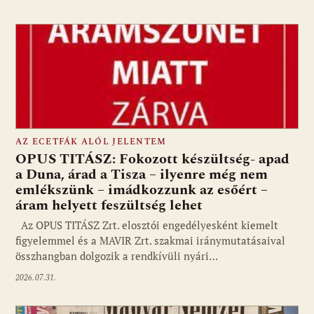
AZ ECETFÁK ALÓL JELENTEM
OPUS TITÁSZ: Fokozott készültség- apad
a Duna, árad a Tisza – ilyenre még nem
emlékszünk – imádkozzunk az esőért –
áram helyett feszültség lehet
Az OPUS TITÁSZ Zrt. elosztói engedélyesként kiemelt
figyelemmel és a MAVIR Zrt. szakmai iránymutatásaival
összhangban dolgozik a rendkívüli nyári…
2026.07.31.