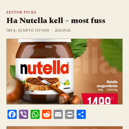
EDITOR PICKS
Ha Nutella kell – most fuss
ÍRTA: SZÁNTÓ ISTVÁN ·
2025.05.05.
F
Vi
W
R
E
Pr
O
ac
b
h
e
m
in
ss