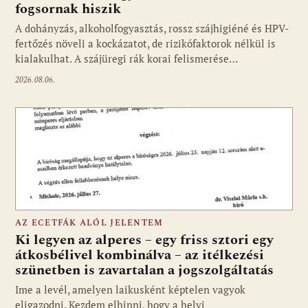
fogsornak hiszik
A dohányzás, alkoholfogyasztás, rossz szájhigiéné és HPV-
fertőzés növeli a kockázatot, de rizikófaktorok nélkül is
kialakulhat. A szájüregi rák korai felismerése…
2026.08.06.
AZ ECETFÁK ALÓL JELENTEM
Ki legyen az alperes – egy friss sztori egy
átkosbélivel kombinálva – az itélkezési
szünetben is zavartalan a jogszolgáltatás
Ime a levél, amelyen laikusként képtelen vagyok
eligazodni. Kezdem elhinni, hogy a helyi