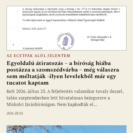
AZ ECETFÁK ALÓL JELENTEM
Egyoldalú átiratozás – a bíróság hiába
postázza a szomszédvárba – még válaszra
sem méltatják -ilyen levelekből már egy
tucatot kaptam
Kelt 2026. július 23. A feljelentés valamikor tavaly ősszel,
talán szeptemberben lett hivatalosan bejegyezve a
Miskolci Járásbíróságon. Nem kapkodták el…
2026.08.03.