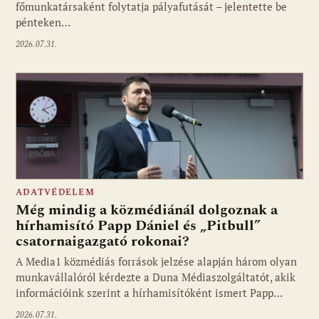
főmunkatársaként folytatja pályafutását – jelentette be
pénteken…
2026.07.31.
ADATVÉDELEM
Még mindig a közmédiánál dolgoznak a
hírhamisító Papp Dániel és „Pitbull”
csatornaigazgató rokonai?
A Media1 közmédiás források jelzése alapján három olyan
munkavállalóról kérdezte a Duna Médiaszolgáltatót, akik
információink szerint a hírhamisítóként ismert Papp…
2026.07.31.