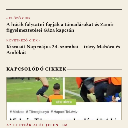
ac
b
h
e
m
in
ss
e
er
at
d
ai
t
za
« ELŐZŐ CIKK
b
s
di
l
m
A hútik folytatni fogják a támadásokat és Zamir
o
A
t
e
figyelmeztetései Gáza kapcsán
o
p
g
KÖVETKEZŐ CIKK »
Kisvasút Nap május 24. szombat – írány Mahóca és
k
p
Andókút
KAPCSOLÓDÓ CIKKEK
AZ ECETFÁK ALÓL JELENTEM