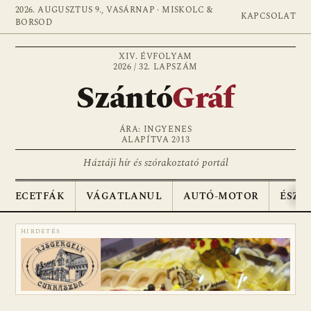
2026. AUGUSZTUS 9., VASÁRNAP · MISKOLC &
KAPCSOLAT
BORSOD
XIV. ÉVFOLYAM
2026 / 32. LAPSZÁM
Szántó
Gráf
ÁRA: INGYENES
ALAPÍTVA 2013
Háztáji hír és szórakoztató portál
ECETFÁK
VÁGATLANUL
AUTÓ-MOTOR
ÉSZA
HIRDETÉS