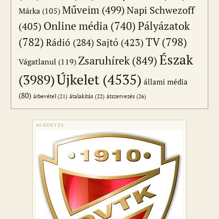
Műveim
(499)
Napi Schwezoff
Márka
(105)
Online média
(740)
Pályázatok
(405)
(782)
TV
(798)
Sajtó
(423)
Rádió
(284)
Észak
Zsaruhírek
(849)
Vágatlanul
(119)
Újkelet
(4535)
(3989)
állami média
(80)
átszervezés
(26)
árbevétel
(21)
átalakítás
(22)
HIRDETÉS