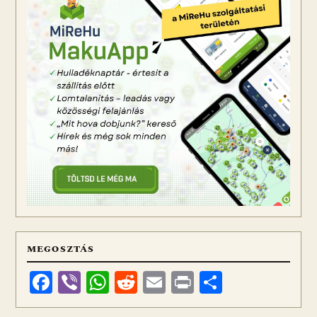
MEGOSZTÁS
Facebook
Viber
WhatsApp
Reddit
Email
Print
Ossza
meg