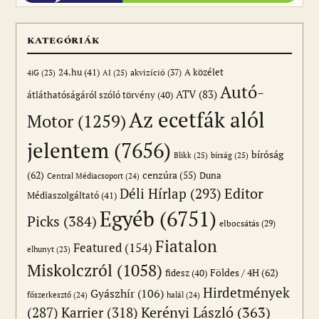
KATEGÓRIÁK
24.hu
(41)
akvizíció
(37)
A közélet
AI
(25)
4iG
(23)
Autó-
ATV
(83)
átláthatóságáról szóló törvény
(40)
Az ecetfák alól
Motor
(1259)
jelentem
(7656)
bíróság
Blikk
(25)
bírság
(25)
(62)
cenzúra
(55)
Duna
Central Médiacsoport
(24)
Editor
Déli Hírlap
(293)
Médiaszolgáltató
(41)
Egyéb
(6751)
Picks
(384)
elbocsátás
(29)
Fiatalon
Featured
(154)
elhunyt
(23)
Miskolczról
(1058)
Földes / 4H
(62)
fidesz
(40)
Hirdetmények
Gyászhír
(106)
főszerkesztő
(24)
halál
(24)
(287)
Karrier
(318)
Kerényi László
(363)