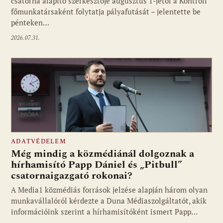
csatorna alapító szerkesztője augusztus 1-jétől a Kontroll
főmunkatársaként folytatja pályafutását – jelentette be
pénteken…
2026.07.31.
ADATVÉDELEM
Még mindig a közmédiánál dolgoznak a
hírhamisító Papp Dániel és „Pitbull”
csatornaigazgató rokonai?
A Media1 közmédiás források jelzése alapján három olyan
munkavállalóról kérdezte a Duna Médiaszolgáltatót, akik
információink szerint a hírhamisítóként ismert Papp…