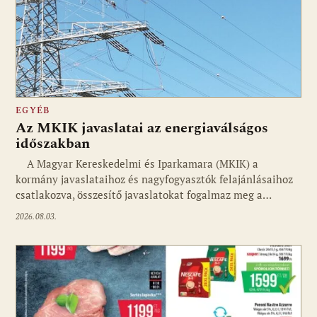
EGYÉB
Az MKIK javaslatai az energiaválságos
időszakban
A Magyar Kereskedelmi és Iparkamara (MKIK) a
kormány javaslataihoz és nagyfogyasztók felajánlásaihoz
csatlakozva, összesítő javaslatokat fogalmaz meg a…
2026.08.03.