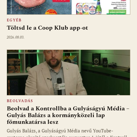
EGYÉB
Töltsd le a Coop Klub app-ot
2026.08.03.
BEOLVADÁS
Beolvad a Kontrollba a Gulyáságyú Média –
Gulyás Balázs a kormányközeli lap
főmunkatársa lesz
Gulyás Balázs, a Gulyáságyú Média nevű YouTube-