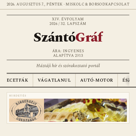
2026. AUGUSZTUS 7., PÉNTEK · MISKOLC & BORSOD
KAPCSOLAT
XIV. ÉVFOLYAM
2026 / 32. LAPSZÁM
Szántó
Gráf
ÁRA: INGYENES
ALAPÍTVA 2013
Háztáji hír és szórakoztató portál
ECETFÁK
VÁGATLANUL
AUTÓ-MOTOR
ÉSZA
HIRDETÉS