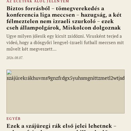
AZ ECETFÁK ALÓL JELENTEM
Biztos forrásból – tömegverekedés a
konferencia liga meccsen – hazugság, a két
félmeztelen nem izraeli szurkoló – ezek
cseh állampolgárok, Miskolcon dolgoznak
Ugye milyen jólesik egy kicsit zsidózni. Vírusként terjed a
videó, hogy a diósgyőri lengyel-izraeli futball meccsen mit
művelt két megveszett…
2026.08.07.
EGYÉB
Ezek a szájüregi rák első jelei lehetnek –