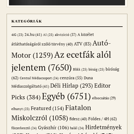
KATEGÓRIÁK
24.hu
(41)
akvizíció
(37)
A közélet
AI
(25)
4iG
(23)
Autó-
ATV
(83)
átláthatóságáról szóló törvény
(40)
Az ecetfák alól
Motor
(1259)
jelentem
(7650)
bíróság
Blikk
(25)
bírság
(25)
(62)
cenzúra
(55)
Duna
Central Médiacsoport
(24)
Editor
Déli Hírlap
(293)
Médiaszolgáltató
(41)
Egyéb
(6751)
Picks
(384)
elbocsátás
(29)
Fiatalon
Featured
(154)
elhunyt
(23)
Miskolczról
(1058)
Földes / 4H
(62)
fidesz
(40)
Hirdetmények
Gyászhír
(106)
főszerkesztő
(24)
halál
(24)