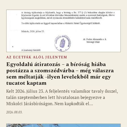
AZ ECETFÁK ALÓL JELENTEM
Egyoldalú átiratozás – a bíróság hiába
postázza a szomszédvárba – még válaszra
sem méltatják -ilyen levelekből már egy
tucatot kaptam
Kelt 2026. július 23. A feljelentés valamikor tavaly ősszel,
talán szeptemberben lett hivatalosan bejegyezve a
Miskolci Járásbíróságon. Nem kapkodták el…
2026.08.03.