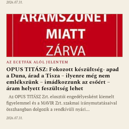
2026.07.31.
AZ ECETFÁK ALÓL JELENTEM
OPUS TITÁSZ: Fokozott készültség- apad
a Duna, árad a Tisza – ilyenre még nem
emlékszünk – imádkozzunk az esőért –
áram helyett feszültség lehet
Az OPUS TITÁSZ Zrt. elosztói engedélyesként kiemelt
figyelemmel és a MAVIR Zrt. szakmai iránymutatásaival
összhangban dolgozik a rendkívüli nyári…
2026.07.31.