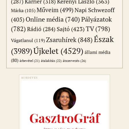
(287)
Karrier
(318)
Kerényi László
(363)
Műveim
(499)
Napi Schwezoff
Márka
(105)
Online média
(740)
Pályázatok
(405)
(782)
TV
(798)
Sajtó
(423)
Rádió
(284)
Észak
Zsaruhírek
(848)
Vágatlanul
(119)
Újkelet
(4529)
(3989)
állami média
(80)
átszervezés
(26)
árbevétel
(21)
átalakítás
(22)
HIRDETÉS