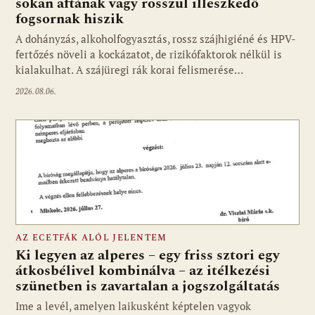
sokan aftának vagy rosszul illeszkedő
fogsornak hiszik
A dohányzás, alkoholfogyasztás, rossz szájhigiéné és HPV-
fertőzés növeli a kockázatot, de rizikófaktorok nélkül is
kialakulhat. A szájüregi rák korai felismerése…
2026.08.06.
AZ ECETFÁK ALÓL JELENTEM
Ki legyen az alperes – egy friss sztori egy
átkosbélivel kombinálva – az itélkezési
szünetben is zavartalan a jogszolgáltatás
Ime a levél, amelyen laikusként képtelen vagyok