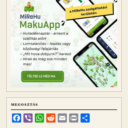
MEGOSZTÁS
Facebook
Viber
WhatsApp
Reddit
Email
Print
Ossza
meg