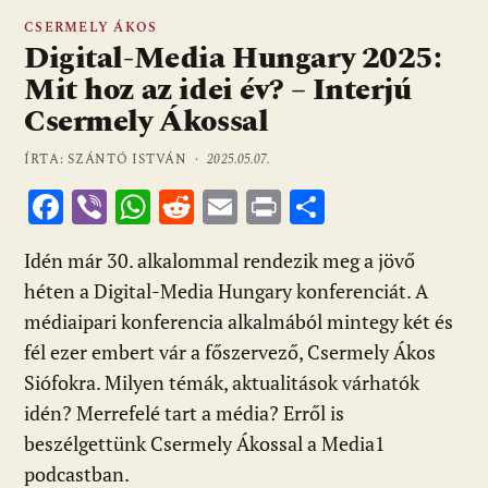
CSERMELY ÁKOS
Digital-Media Hungary 2025:
Mit hoz az idei év? – Interjú
Csermely Ákossal
ÍRTA: SZÁNTÓ ISTVÁN ·
2025.05.07.
F
Vi
W
R
E
Pr
O
ac
b
h
e
m
in
ss
Idén már 30. alkalommal rendezik meg a jövő
e
er
at
d
ai
t
za
héten a Digital-Media Hungary konferenciát. A
b
s
di
l
m
médiaipari konferencia alkalmából mintegy két és
o
A
t
e
fél ezer embert vár a főszervező, Csermely Ákos
o
p
g
Siófokra. Milyen témák, aktualitások várhatók
k
p
idén? Merrefelé tart a média? Erről is
beszélgettünk Csermely Ákossal a Media1
podcastban.