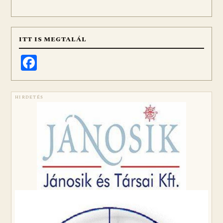
ITT IS MEGTALÁL
Facebook
HIRDETÉS