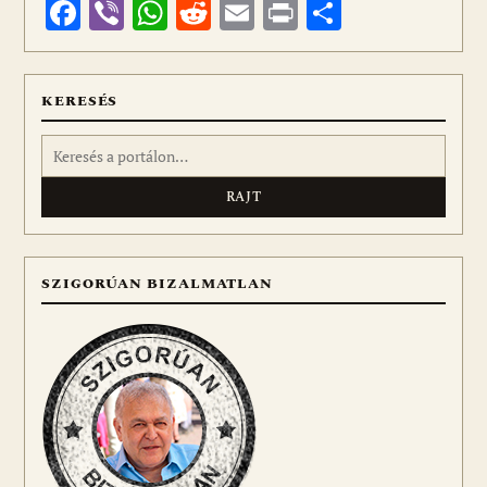
Facebook
Viber
WhatsApp
Reddit
Email
Print
Ossza
meg
KERESÉS
Keresés:
SZIGORÚAN BIZALMATLAN