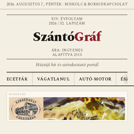
2026. AUGUSZTUS 7., PÉNTEK · MISKOLC & BORSOD
KAPCSOLAT
XIV. ÉVFOLYAM
2026 / 32. LAPSZÁM
Szántó
Gráf
ÁRA: INGYENES
ALAPÍTVA 2013
Háztáji hír és szórakoztató portál
ECETFÁK
VÁGATLANUL
AUTÓ-MOTOR
ÉSZA
HIRDETÉS