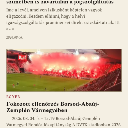
szünetben is zavartalan a jogszolgáltatás
Ime a levél, amelyen laikusként képtelen vagyok
eligazodni. Kezdem elhinni, hogy a helyi
igazságszolgáltatás prominensei direkt csicskáztatnak. Itt
az a…
2026.08.06.
EGYÉB
Fokozott ellenőrzés Borsod-Abaúj-
Zemplén Vármegyében
2026. 08. 04., k – 15:19 Borsod-Abaúj-Zemplén
Vármegyei Rendőr-főkapitányság A DVTK stadionban 2026.