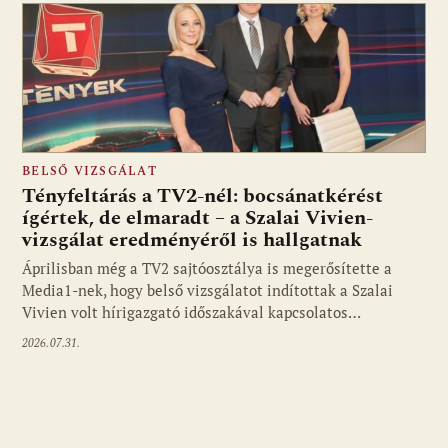
BELSŐ VIZSGÁLAT
Tényfeltárás a TV2-nél: bocsánatkérést
ígértek, de elmaradt – a Szalai Vivien-
vizsgálat eredményéről is hallgatnak
Áprilisban még a TV2 sajtóosztálya is megerősítette a
Media1-nek, hogy belső vizsgálatot indítottak a Szalai
Vivien volt hírigazgató időszakával kapcsolatos…
2026.07.31.