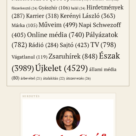
Hirdetmények
Gyászhír
(106)
főszerkesztő
(24)
halál
(24)
(287)
Karrier
(318)
Kerényi László
(363)
Műveim
(499)
Napi Schwezoff
Márka
(105)
Online média
(740)
Pályázatok
(405)
(782)
TV
(798)
Sajtó
(423)
Rádió
(284)
Észak
Zsaruhírek
(848)
Vágatlanul
(119)
Újkelet
(4529)
(3989)
állami média
(80)
átszervezés
(26)
árbevétel
(21)
átalakítás
(22)
HIRDETÉS