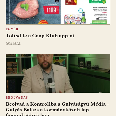
EGYÉB
Töltsd le a Coop Klub app-ot
2026.08.03.
BEOLVADÁS
Beolvad a Kontrollba a Gulyáságyú Média –
Gulyás Balázs a kormányközeli lap
főmunkatársa lesz