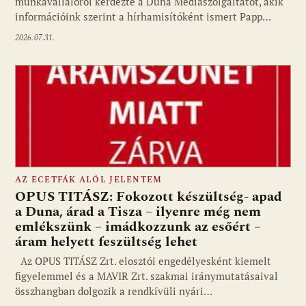
munkavállalóról kérdezte a Duna Médiaszolgáltatót, akik
információink szerint a hírhamisítóként ismert Papp…
2026.07.31.
AZ ECETFÁK ALÓL JELENTEM
OPUS TITÁSZ: Fokozott készültség- apad
a Duna, árad a Tisza – ilyenre még nem
emlékszünk – imádkozzunk az esőért –
áram helyett feszültség lehet
Az OPUS TITÁSZ Zrt. elosztói engedélyesként kiemelt
figyelemmel és a MAVIR Zrt. szakmai iránymutatásaival
összhangban dolgozik a rendkívüli nyári…