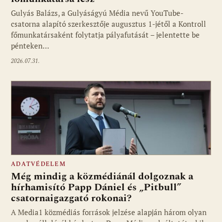
Gulyás Balázs, a Gulyáságyú Média nevű YouTube-
csatorna alapító szerkesztője augusztus 1-jétől a Kontroll
főmunkatársaként folytatja pályafutását – jelentette be
pénteken…
2026.07.31.
ADATVÉDELEM
Még mindig a közmédiánál dolgoznak a
hírhamisító Papp Dániel és „Pitbull”
csatornaigazgató rokonai?
A Media1 közmédiás források jelzése alapján három olyan