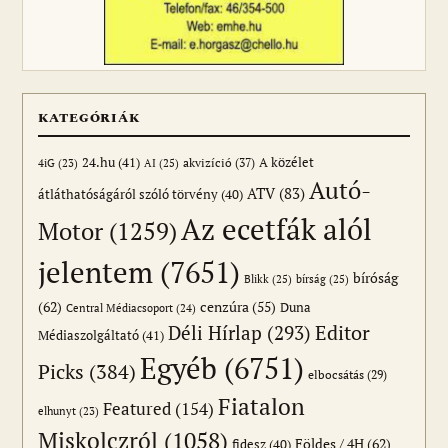
KATEGÓRIÁK
24.hu
(41)
akvizíció
(37)
A közélet
AI
(25)
4iG
(23)
Autó-
ATV
(83)
átláthatóságáról szóló törvény
(40)
Az ecetfák alól
Motor
(1259)
jelentem
(7651)
bíróság
Blikk
(25)
bírság
(25)
(62)
cenzúra
(55)
Duna
Central Médiacsoport
(24)
Editor
Déli Hírlap
(293)
Médiaszolgáltató
(41)
Egyéb
(6751)
Picks
(384)
elbocsátás
(29)
Fiatalon
Featured
(154)
elhunyt
(23)
Miskolczról
(1058)
Földes / 4H
(62)
fidesz
(40)