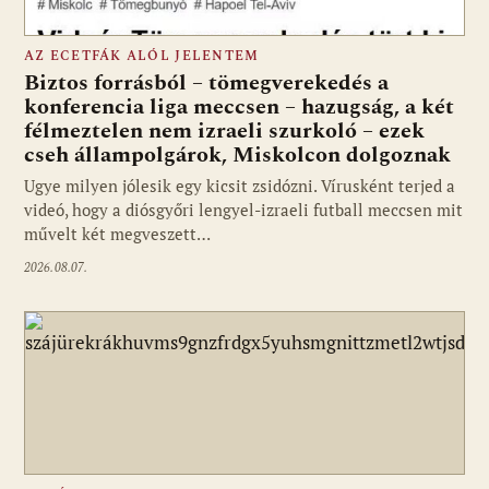
AZ ECETFÁK ALÓL JELENTEM
Biztos forrásból – tömegverekedés a
konferencia liga meccsen – hazugság, a két
félmeztelen nem izraeli szurkoló – ezek
cseh állampolgárok, Miskolcon dolgoznak
Ugye milyen jólesik egy kicsit zsidózni. Vírusként terjed a
videó, hogy a diósgyőri lengyel-izraeli futball meccsen mit
művelt két megveszett…
2026.08.07.