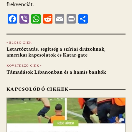
frekvenciát.
F
Vi
W
R
E
Pr
O
ac
b
h
e
m
in
ss
e
er
at
d
ai
t
za
« ELŐZŐ CIKK
b
s
di
l
m
Letartóztatás, segítség a szíriai drúzoknak,
o
A
t
e
amerikai kapcsolatok és Katar-gate
o
p
g
KÖVETKEZŐ CIKK »
Támadások Libanonban és a hamis bankók
k
p
KAPCSOLÓDÓ CIKKEK