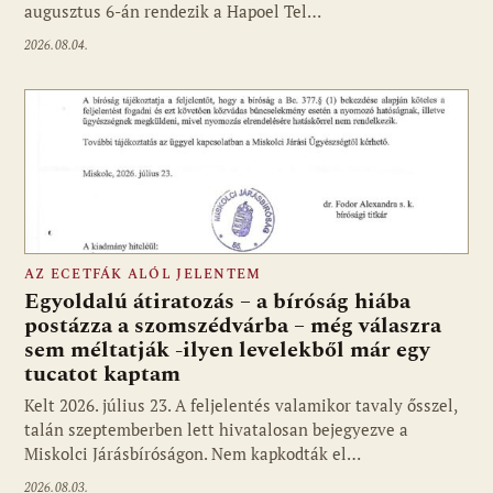
augusztus 6-án rendezik a Hapoel Tel…
2026.08.04.
AZ ECETFÁK ALÓL JELENTEM
Egyoldalú átiratozás – a bíróság hiába
postázza a szomszédvárba – még válaszra
sem méltatják -ilyen levelekből már egy
tucatot kaptam
Kelt 2026. július 23. A feljelentés valamikor tavaly ősszel,
talán szeptemberben lett hivatalosan bejegyezve a
Miskolci Járásbíróságon. Nem kapkodták el…
2026.08.03.