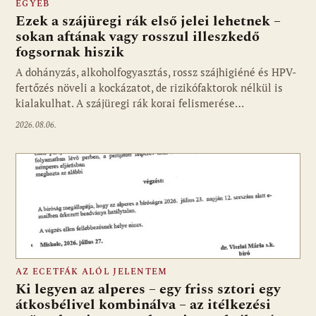
EGYÉB
Ezek a szájüregi rák első jelei lehetnek –
sokan aftának vagy rosszul illeszkedő
fogsornak hiszik
A dohányzás, alkoholfogyasztás, rossz szájhigiéné és HPV-
fertőzés növeli a kockázatot, de rizikófaktorok nélkül is
kialakulhat. A szájüregi rák korai felismerése…
2026.08.06.
AZ ECETFÁK ALÓL JELENTEM
Ki legyen az alperes – egy friss sztori egy
átkosbélivel kombinálva – az itélkezési