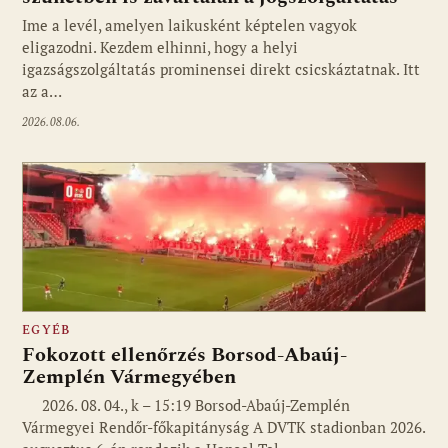
Ime a levél, amelyen laikusként képtelen vagyok
eligazodni. Kezdem elhinni, hogy a helyi
igazságszolgáltatás prominensei direkt csicskáztatnak. Itt
az a…
2026.08.06.
EGYÉB
Fokozott ellenőrzés Borsod-Abaúj-
Zemplén Vármegyében
2026. 08. 04., k – 15:19 Borsod-Abaúj-Zemplén
Vármegyei Rendőr-főkapitányság A DVTK stadionban 2026.