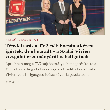
BELSŐ VIZSGÁLAT
Tényfeltárás a TV2-nél: bocsánatkérést
ígértek, de elmaradt – a Szalai Vivien-
vizsgálat eredményéről is hallgatnak
Áprilisban még a TV2 sajtóosztálya is megerősítette a
Media1-nek, hogy belső vizsgálatot indítottak a Szalai
Vivien volt hírigazgató időszakával kapcsolatos…
2026.07.31.