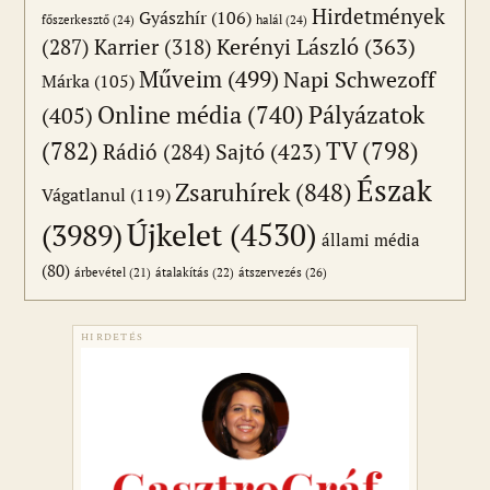
Hirdetmények
Gyászhír
(106)
főszerkesztő
(24)
halál
(24)
(287)
Karrier
(318)
Kerényi László
(363)
Műveim
(499)
Napi Schwezoff
Márka
(105)
Online média
(740)
Pályázatok
(405)
(782)
TV
(798)
Sajtó
(423)
Rádió
(284)
Észak
Zsaruhírek
(848)
Vágatlanul
(119)
Újkelet
(4530)
(3989)
állami média
(80)
átszervezés
(26)
árbevétel
(21)
átalakítás
(22)
HIRDETÉS