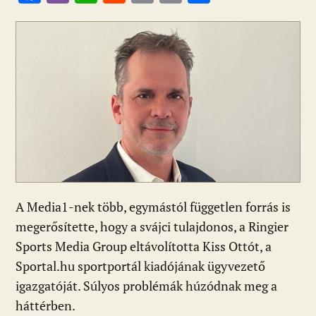
ac
b
h
e
m
in
ss
e
er
at
d
ai
t
za
b
s
di
l
m
o
A
t
e
o
p
g
k
p
A Media1-nek több, egymástól független forrás is
megerősítette, hogy a svájci tulajdonos, a Ringier
Sports Media Group eltávolította Kiss Ottót, a
Sportal.hu sportportál kiadójának ügyvezető
igazgatóját. Súlyos problémák húzódnak meg a
háttérben.