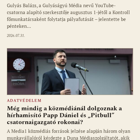
Gulyás Balázs, a Gulyáságyú Média nevű YouTube-
csatorna alapító szerkesztője augusztus 1-jétől a Kontroll
főmunkatársaként folytatja pályafutását – jelentette be
pénteken…
2026.07.31.
ADATVÉDELEM
Még mindig a közmédiánál dolgoznak a
hírhamisító Papp Dániel és „Pitbull”
csatornaigazgató rokonai?
A Media1 közmédiás források jelzése alapján három olyan
munkavállalóról kérdezte a Duna Médiaszolgáltatót, akik