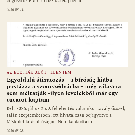
augusztus 6-án rendezik a Hapoel Tel…
2026.08.04.
AZ ECETFÁK ALÓL JELENTEM
Egyoldalú átiratozás – a bíróság hiába
postázza a szomszédvárba – még válaszra
sem méltatják -ilyen levelekből már egy
tucatot kaptam
Kelt 2026. július 23. A feljelentés valamikor tavaly ősszel,
talán szeptemberben lett hivatalosan bejegyezve a
Miskolci Járásbíróságon. Nem kapkodták el…
2026.08.03.