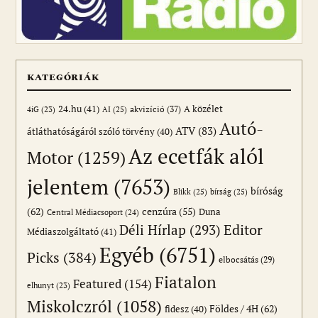
KATEGÓRIÁK
24.hu
(41)
akvizíció
(37)
A közélet
AI
(25)
4iG
(23)
Autó-
ATV
(83)
átláthatóságáról szóló törvény
(40)
Az ecetfák alól
Motor
(1259)
jelentem
(7653)
bíróság
Blikk
(25)
bírság
(25)
(62)
cenzúra
(55)
Duna
Central Médiacsoport
(24)
Editor
Déli Hírlap
(293)
Médiaszolgáltató
(41)
Egyéb
(6751)
Picks
(384)
elbocsátás
(29)
Fiatalon
Featured
(154)
elhunyt
(23)
Miskolczról
(1058)
Földes / 4H
(62)
fidesz
(40)