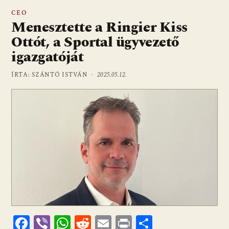
CEO
Menesztette a Ringier Kiss
Ottót, a Sportal ügyvezető
igazgatóját
ÍRTA: SZÁNTÓ ISTVÁN ·
2025.05.12.
F
Vi
W
R
E
Pr
O