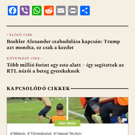
F
Vi
W
R
E
Pr
O
ac
b
h
e
m
in
ss
e
er
at
d
ai
t
za
« ELŐZŐ CIKK
b
s
di
l
m
Boehler Alexander szabadulása kapcsán: Trump
o
A
t
e
azt mondta, ez csak a kezdet
o
p
g
KÖVETKEZŐ CIKK »
Több millió forint egy este alatt – így segítettek az
k
p
RTL nézői a beteg gyerekeknek
KAPCSOLÓDÓ CIKKEK