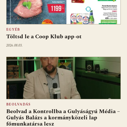
EGYÉB
Töltsd le a Coop Klub app-ot
2026.08.03.
BEOLVADÁS
Beolvad a Kontrollba a Gulyáságyú Média –
Gulyás Balázs a kormányközeli lap
főmunkatársa lesz