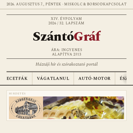
2026. AUGUSZTUS 7., PÉNTEK · MISKOLC & BORSOD
KAPCSOLAT
XIV. ÉVFOLYAM
2026 / 32. LAPSZÁM
Szántó
Gráf
ÁRA: INGYENES
ALAPÍTVA 2013
Háztáji hír és szórakoztató portál
ECETFÁK
VÁGATLANUL
AUTÓ-MOTOR
ÉSZA
HIRDETÉS