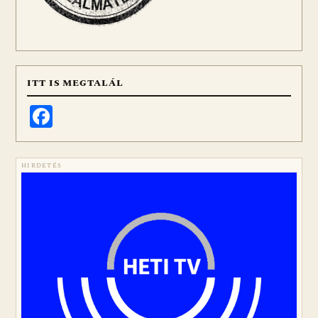
ITT IS MEGTALÁL
Facebook
HIRDETÉS