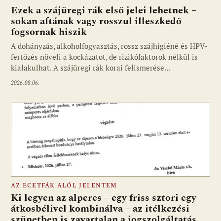
Ezek a szájüregi rák első jelei lehetnek –
sokan aftának vagy rosszul illeszkedő
fogsornak hiszik
A dohányzás, alkoholfogyasztás, rossz szájhigiéné és HPV-
fertőzés növeli a kockázatot, de rizikófaktorok nélkül is
kialakulhat. A szájüregi rák korai felismerése…
2026.08.06.
AZ ECETFÁK ALÓL JELENTEM
Ki legyen az alperes – egy friss sztori egy
átkosbélivel kombinálva – az itélkezési
szünetben is zavartalan a jogszolgáltatás