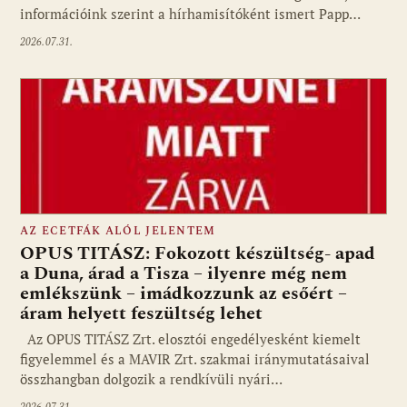
információink szerint a hírhamisítóként ismert Papp…
2026.07.31.
AZ ECETFÁK ALÓL JELENTEM
OPUS TITÁSZ: Fokozott készültség- apad
a Duna, árad a Tisza – ilyenre még nem
emlékszünk – imádkozzunk az esőért –
áram helyett feszültség lehet
Az OPUS TITÁSZ Zrt. elosztói engedélyesként kiemelt
figyelemmel és a MAVIR Zrt. szakmai iránymutatásaival
összhangban dolgozik a rendkívüli nyári…