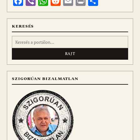
Facebook
Viber
WhatsApp
Reddit
Email
Print
Ossza
meg
KERESÉS
Keresés:
SZIGORÚAN BIZALMATLAN