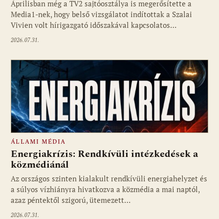
Áprilisban még a TV2 sajtóosztálya is megerősítette a
Media1-nek, hogy belső vizsgálatot indítottak a Szalai
Vivien volt hírigazgató időszakával kapcsolatos…
2026.07.31.
ÁLLAMI MÉDIA
Energiakrízis: Rendkívüli intézkedések a
közmédiánál
Az országos szinten kialakult rendkívüli energiahelyzet és
a súlyos vízhiányra hivatkozva a közmédia a mai naptól,
azaz péntektől szigorú, ütemezett…
2026.07.31.