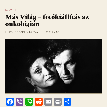
EGYÉB
Más Világ – fotókiállítás az
onkológián
ÍRTA: SZÁNTÓ ISTVÁN ·
2025.05.17.
F
Vi
W
R
E
Pr
O