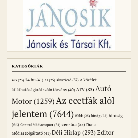
KATEGÓRIÁK
24.hu
(41)
akvizíció
(37)
A közélet
AI
(25)
4iG
(23)
Autó-
ATV
(83)
átláthatóságáról szóló törvény
(40)
Az ecetfák alól
Motor
(1259)
jelentem
(7644)
bíróság
Blikk
(25)
bírság
(25)
(62)
cenzúra
(55)
Duna
Central Médiacsoport
(24)
Editor
Déli Hírlap
(293)
Médiaszolgáltató
(41)