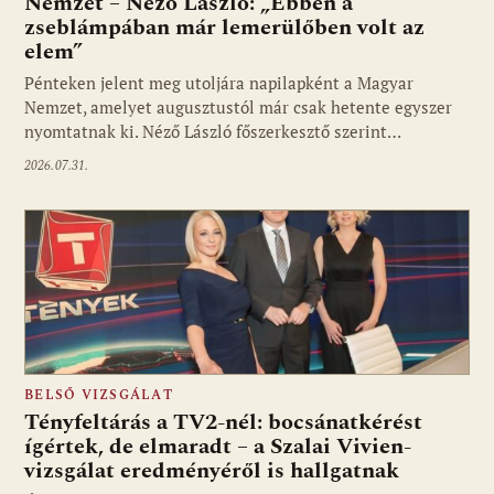
Nemzet – Néző László: „Ebben a
zseblámpában már lemerülőben volt az
elem”
Pénteken jelent meg utoljára napilapként a Magyar
Nemzet, amelyet augusztustól már csak hetente egyszer
nyomtatnak ki. Néző László főszerkesztő szerint…
2026.07.31.
BELSŐ VIZSGÁLAT
Tényfeltárás a TV2-nél: bocsánatkérést
ígértek, de elmaradt – a Szalai Vivien-
vizsgálat eredményéről is hallgatnak