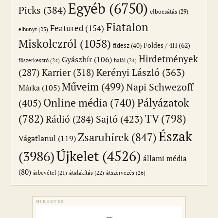
Egyéb
(6750)
Picks
(384)
elbocsátás
(29)
Fiatalon
Featured
(154)
elhunyt
(23)
Miskolczról
(1058)
Földes / 4H
(62)
fidesz
(40)
Hirdetmények
Gyászhír
(106)
főszerkesztő
(24)
halál
(24)
(287)
Karrier
(318)
Kerényi László
(363)
Műveim
(499)
Napi Schwezoff
Márka
(105)
Online média
(740)
Pályázatok
(405)
(782)
TV
(798)
Sajtó
(423)
Rádió
(284)
Észak
Zsaruhírek
(847)
Vágatlanul
(119)
Újkelet
(4526)
(3986)
állami média
(80)
átszervezés
(26)
árbevétel
(21)
átalakítás
(22)
HIRDETÉS