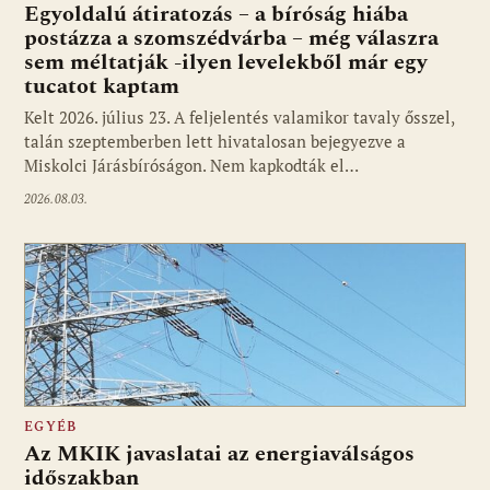
Egyoldalú átiratozás – a bíróság hiába
postázza a szomszédvárba – még válaszra
sem méltatják -ilyen levelekből már egy
tucatot kaptam
Kelt 2026. július 23. A feljelentés valamikor tavaly ősszel,
talán szeptemberben lett hivatalosan bejegyezve a
Miskolci Járásbíróságon. Nem kapkodták el…
2026.08.03.
EGYÉB
Az MKIK javaslatai az energiaválságos
időszakban