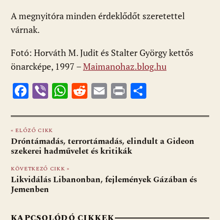
A megnyitóra minden érdeklődőt szeretettel
várnak.
Fotó: Horváth M. Judit és Stalter György kettős
önarcképe, 1997 –
Maimanohaz.blog.hu
F
Vi
W
R
E
Pr
O
ac
b
h
e
m
in
ss
e
er
at
d
ai
t
za
« ELŐZŐ CIKK
b
s
di
l
m
Dróntámadás, terrortámadás, elindult a Gideon
o
A
t
e
szekerei hadművelet és kritikák
o
p
g
KÖVETKEZŐ CIKK »
Likvidálás Libanonban, fejlemények Gázában és
k
p
Jemenben
KAPCSOLÓDÓ CIKKEK