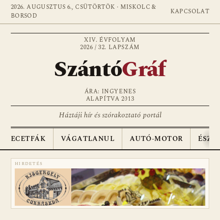
2026. AUGUSZTUS 6., CSÜTÖRTÖK · MISKOLC &
KAPCSOLAT
BORSOD
XIV. ÉVFOLYAM
2026 / 32. LAPSZÁM
Szántó
Gráf
ÁRA: INGYENES
ALAPÍTVA 2013
Háztáji hír és szórakoztató portál
ECETFÁK
VÁGATLANUL
AUTÓ-MOTOR
ÉSZA
HIRDETÉS