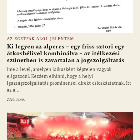
AZ ECETFÁK ALÓL JELENTEM
Ki legyen az alperes – egy friss sztori egy
átkosbélivel kombinálva – az itélkezési
szünetben is zavartalan a jogszolgáltatás
Ime a levél, amelyen laikusként képtelen vagyok
eligazodni. Kezdem elhinni, hogy a helyi
igazságszolgáltatás prominensei direkt csicskáztatnak. Itt
az a…
2026.08.06.