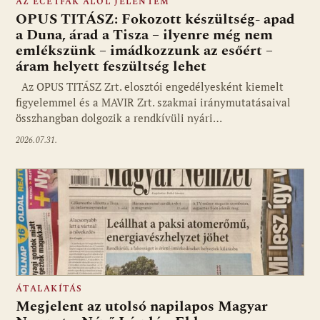
AZ ECETFÁK ALÓL JELENTEM
OPUS TITÁSZ: Fokozott készültség- apad
a Duna, árad a Tisza – ilyenre még nem
emlékszünk – imádkozzunk az esőért –
áram helyett feszültség lehet
Az OPUS TITÁSZ Zrt. elosztói engedélyesként kiemelt
figyelemmel és a MAVIR Zrt. szakmai iránymutatásaival
összhangban dolgozik a rendkívüli nyári…
2026.07.31.
ÁTALAKÍTÁS
Megjelent az utolsó napilapos Magyar