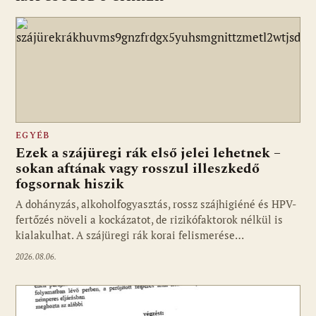
EGYÉB
Ezek a szájüregi rák első jelei lehetnek –
sokan aftának vagy rosszul illeszkedő
fogsornak hiszik
A dohányzás, alkoholfogyasztás, rossz szájhigiéné és HPV-
fertőzés növeli a kockázatot, de rizikófaktorok nélkül is
kialakulhat. A szájüregi rák korai felismerése…
2026.08.06.