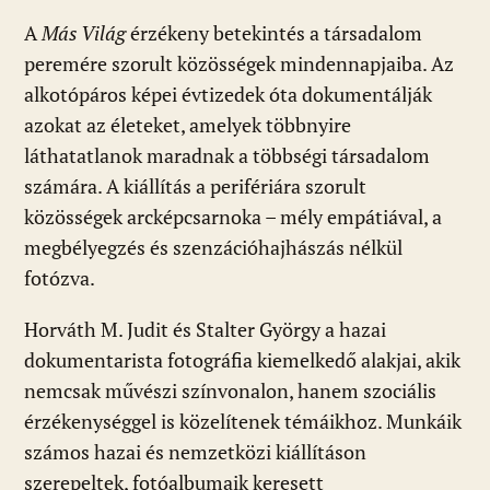
ac
b
h
e
m
in
ss
A
Más Világ
érzékeny betekintés a társadalom
e
er
at
d
ai
t
za
peremére szorult közösségek mindennapjaiba. Az
b
s
di
l
m
alkotópáros képei évtizedek óta dokumentálják
o
A
t
e
azokat az életeket, amelyek többnyire
o
p
g
láthatatlanok maradnak a többségi társadalom
k
p
számára. A kiállítás a perifériára szorult
közösségek arcképcsarnoka – mély empátiával, a
megbélyegzés és szenzációhajhászás nélkül
fotózva.
Horváth M. Judit és Stalter György a hazai
dokumentarista fotográfia kiemelkedő alakjai, akik
nemcsak művészi színvonalon, hanem szociális
érzékenységgel is közelítenek témáikhoz. Munkáik
számos hazai és nemzetközi kiállításon
szerepeltek, fotóalbumaik keresett