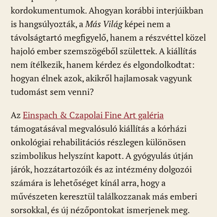
kordokumentumok. Ahogyan korábbi interjúikban
is hangsúlyozták, a
Más Világ
képei nem a
távolságtartó megfigyelő, hanem a részvéttel közel
hajoló ember szemszögéből születtek. A kiállítás
nem ítélkezik, hanem kérdez és elgondolkodtat:
hogyan élnek azok, akikről hajlamosak vagyunk
tudomást sem venni?
Az
Einspach & Czapolai Fine Art galéria
támogatásával megvalósuló kiállítás a kórházi
onkológiai rehabilitációs részlegen különösen
szimbolikus helyszínt kapott. A gyógyulás útján
járók, hozzátartozóik és az intézmény dolgozói
számára is lehetőséget kínál arra, hogy a
művészeten keresztül találkozzanak más emberi
sorsokkal, és új nézőpontokat ismerjenek meg.