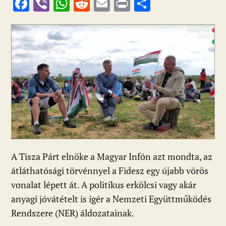
F
Vi
W
R
E
Pr
O
ac
b
h
e
m
in
ss
e
er
at
d
ai
t
za
b
s
di
l
m
o
A
t
e
o
p
g
k
p
A Tisza Párt elnöke a Magyar Infón azt mondta, az
átláthatósági törvénnyel a Fidesz egy újabb vörös
vonalat lépett át. A politikus erkölcsi vagy akár
anyagi jóvátételt is ígér a Nemzeti Együttműködés
Rendszere (NER) áldozatainak.