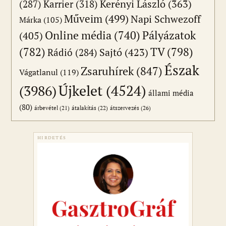
(287)
Karrier
(318)
Kerényi László
(363)
Műveim
(499)
Napi Schwezoff
Márka
(105)
Online média
(740)
Pályázatok
(405)
(782)
TV
(798)
Sajtó
(423)
Rádió
(284)
Észak
Zsaruhírek
(847)
Vágatlanul
(119)
Újkelet
(4524)
(3986)
állami média
(80)
átszervezés
(26)
árbevétel
(21)
átalakítás
(22)
HIRDETÉS