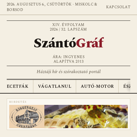
2026. AUGUSZTUS 6., CSÜTÖRTÖK · MISKOLC &
KAPCSOLAT
BORSOD
XIV. ÉVFOLYAM
2026 / 32. LAPSZÁM
Szántó
Gráf
ÁRA: INGYENES
ALAPÍTVA 2013
Háztáji hír és szórakoztató portál
ECETFÁK
VÁGATLANUL
AUTÓ-MOTOR
ÉSZA
HIRDETÉS