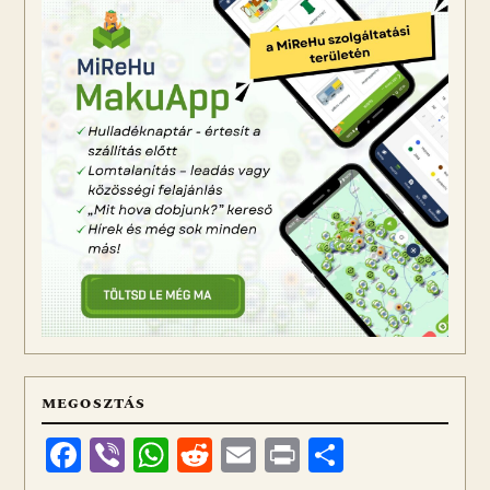
MEGOSZTÁS
Facebook
Viber
WhatsApp
Reddit
Email
Print
Ossza
meg