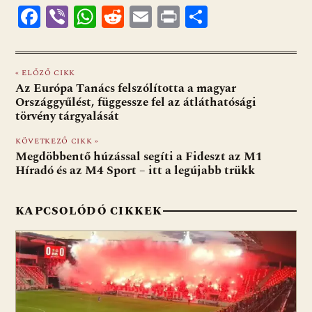
F
Vi
W
R
E
Pr
O
ac
b
h
e
m
in
ss
e
er
at
d
ai
t
za
« ELŐZŐ CIKK
b
s
di
l
m
Az Európa Tanács felszólította a magyar
o
A
t
e
Országgyűlést, függessze fel az átláthatósági
törvény tárgyalását
o
p
g
KÖVETKEZŐ CIKK »
k
p
Megdöbbentő húzással segíti a Fideszt az M1
Híradó és az M4 Sport – itt a legújabb trükk
KAPCSOLÓDÓ CIKKEK