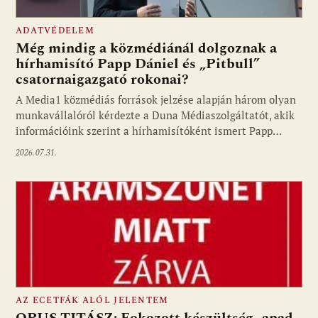
ADATVÉDELEM
Még mindig a közmédiánál dolgoznak a
hírhamisító Papp Dániel és „Pitbull”
csatornaigazgató rokonai?
A Media1 közmédiás források jelzése alapján három olyan
munkavállalóról kérdezte a Duna Médiaszolgáltatót, akik
információink szerint a hírhamisítóként ismert Papp…
2026.07.31.
AZ ECETFÁK ALÓL JELENTEM
OPUS TITÁSZ: Fokozott készültség- apad