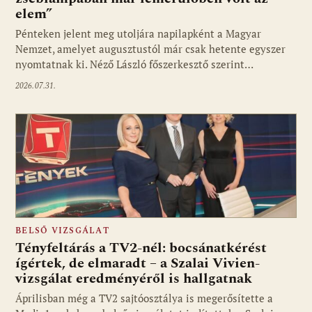
elem”
Pénteken jelent meg utoljára napilapként a Magyar
Nemzet, amelyet augusztustól már csak hetente egyszer
nyomtatnak ki. Néző László főszerkesztő szerint…
2026.07.31.
BELSŐ VIZSGÁLAT
Tényfeltárás a TV2-nél: bocsánatkérést
ígértek, de elmaradt – a Szalai Vivien-
vizsgálat eredményéről is hallgatnak
Áprilisban még a TV2 sajtóosztálya is megerősítette a