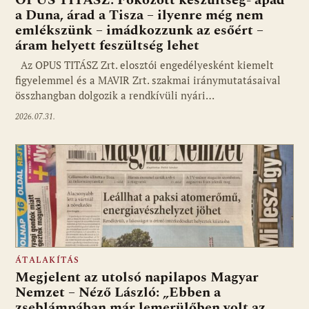
a Duna, árad a Tisza – ilyenre még nem
emlékszünk – imádkozzunk az esőért –
áram helyett feszültség lehet
Az OPUS TITÁSZ Zrt. elosztói engedélyesként kiemelt
figyelemmel és a MAVIR Zrt. szakmai iránymutatásaival
összhangban dolgozik a rendkívüli nyári…
2026.07.31.
ÁTALAKÍTÁS
Megjelent az utolsó napilapos Magyar
Nemzet – Néző László: „Ebben a
zseblámpában már lemerülőben volt az