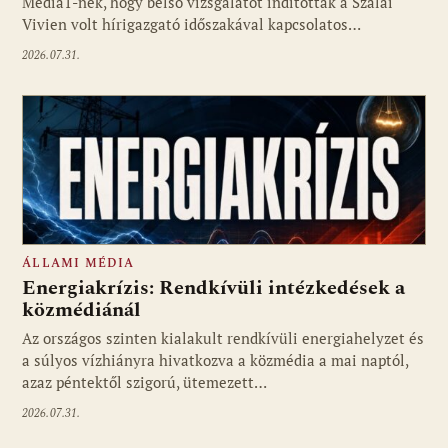
Media1-nek, hogy belső vizsgálatot indítottak a Szalai
Vivien volt hírigazgató időszakával kapcsolatos…
2026.07.31.
ÁLLAMI MÉDIA
Energiakrízis: Rendkívüli intézkedések a
közmédiánál
Az országos szinten kialakult rendkívüli energiahelyzet és
a súlyos vízhiányra hivatkozva a közmédia a mai naptól,
azaz péntektől szigorú, ütemezett…
2026.07.31.