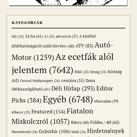
KATEGÓRIÁK
24.hu
(41)
akvizíció
(37)
A közélet
AI
(25)
4iG
(23)
Autó-
ATV
(83)
átláthatóságáról szóló törvény
(40)
Az ecetfák alól
Motor
(1259)
jelentem
(7642)
bíróság
Blikk
(25)
bírság
(25)
(62)
cenzúra
(55)
Duna
Central Médiacsoport
(24)
Editor
Déli Hírlap
(293)
Médiaszolgáltató
(41)
Egyéb
(6748)
Picks
(384)
elbocsátás
(29)
Fiatalon
Featured
(154)
elhunyt
(23)
Miskolczról
(1057)
Földes / 4H
(62)
fidesz
(40)
Hirdetmények
Gyászhír
(106)
főszerkesztő
(24)
halál
(24)