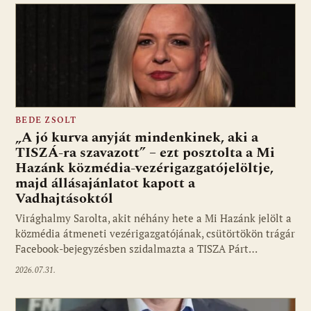
BEDE ZSOLT
„A jó kurva anyját mindenkinek, aki a
TISZÁ-ra szavazott” – ezt posztolta a Mi
Hazánk közmédia-vezérigazgatójelöltje,
majd állásajánlatot kapott a
Vadhajtásoktól
Virághalmy Sarolta, akit néhány hete a Mi Hazánk jelölt a
közmédia átmeneti vezérigazgatójának, csütörtökön trágár
Facebook-bejegyzésben szidalmazta a TISZA Párt…
2026.07.31.