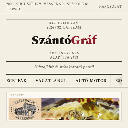
2026. AUGUSZTUS 9., VASÁRNAP · MISKOLC &
KAPCSOLAT
BORSOD
XIV. ÉVFOLYAM
2026 / 32. LAPSZÁM
Szántó
Gráf
ÁRA: INGYENES
ALAPÍTVA 2013
Háztáji hír és szórakoztató portál
ECETFÁK
VÁGATLANUL
AUTÓ-MOTOR
ÉSZA
HIRDETÉS