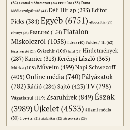
(62)
cenzúra
(55)
Duna
Central Médiacsoport
(24)
Editor
Déli Hírlap
(293)
Médiaszolgáltató
(41)
Egyéb
(6751)
Picks
(384)
elbocsátás
(29)
Fiatalon
Featured
(154)
elhunyt
(23)
Miskolczról
(1058)
Földes / 4H
(62)
fidesz
(40)
Hirdetmények
Gyászhír
(106)
főszerkesztő
(24)
halál
(24)
(287)
Karrier
(318)
Kerényi László
(363)
Műveim
(499)
Napi Schwezoff
Márka
(105)
Online média
(740)
Pályázatok
(405)
(782)
TV
(798)
Sajtó
(423)
Rádió
(284)
Észak
Zsaruhírek
(849)
Vágatlanul
(119)
Újkelet
(4533)
(3989)
állami média
(80)
átszervezés
(26)
árbevétel
(21)
átalakítás
(22)