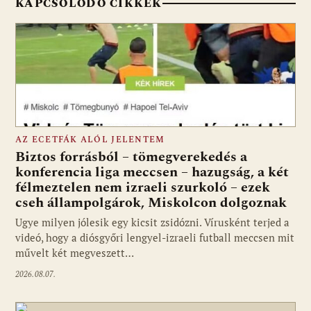
KAPCSOLÓDÓ CIKKEK
AZ ECETFÁK ALÓL JELENTEM
Biztos forrásból – tömegverekedés a
konferencia liga meccsen – hazugság, a két
félmeztelen nem izraeli szurkoló – ezek
cseh állampolgárok, Miskolcon dolgoznak
Ugye milyen jólesik egy kicsit zsidózni. Vírusként terjed a
videó, hogy a diósgyőri lengyel-izraeli futball meccsen mit
művelt két megveszett…
2026.08.07.