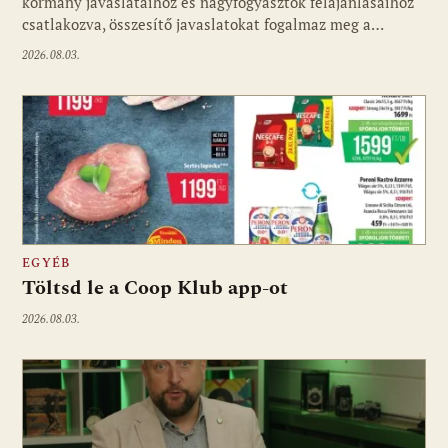
kormány javaslataihoz és nagyfogyasztók felajánlásaihoz
csatlakozva, összesítő javaslatokat fogalmaz meg a…
2026.08.03.
EGYÉB
Töltsd le a Coop Klub app-ot
2026.08.03.