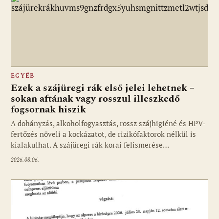
EGYÉB
Ezek a szájüregi rák első jelei lehetnek –
sokan aftának vagy rosszul illeszkedő
fogsornak hiszik
A dohányzás, alkoholfogyasztás, rossz szájhigiéné és HPV-
fertőzés növeli a kockázatot, de rizikófaktorok nélkül is
kialakulhat. A szájüregi rák korai felismerése…
2026.08.06.