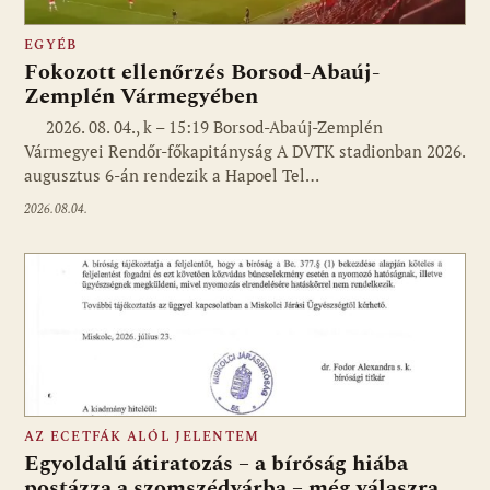
EGYÉB
Fokozott ellenőrzés Borsod-Abaúj-
Zemplén Vármegyében
2026. 08. 04., k – 15:19 Borsod-Abaúj-Zemplén
Vármegyei Rendőr-főkapitányság A DVTK stadionban 2026.
augusztus 6-án rendezik a Hapoel Tel…
2026.08.04.
AZ ECETFÁK ALÓL JELENTEM
Egyoldalú átiratozás – a bíróság hiába
postázza a szomszédvárba – még válaszra