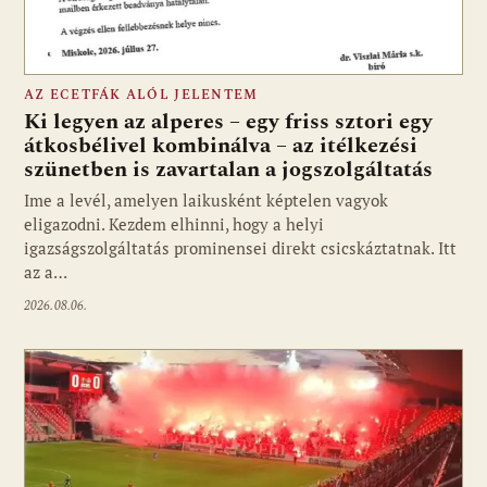
AZ ECETFÁK ALÓL JELENTEM
Ki legyen az alperes – egy friss sztori egy
átkosbélivel kombinálva – az itélkezési
szünetben is zavartalan a jogszolgáltatás
Ime a levél, amelyen laikusként képtelen vagyok
eligazodni. Kezdem elhinni, hogy a helyi
igazságszolgáltatás prominensei direkt csicskáztatnak. Itt
az a…
2026.08.06.