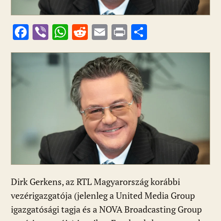
F
Vi
W
R
E
Pr
O
ac
b
h
e
m
in
ss
e
er
at
d
ai
t
za
b
s
di
l
m
o
A
t
e
o
p
g
k
p
Dirk Gerkens, az RTL Magyarország korábbi
vezérigazgatója (jelenleg a United Media Group
igazgatósági tagja és a NOVA Broadcasting Group