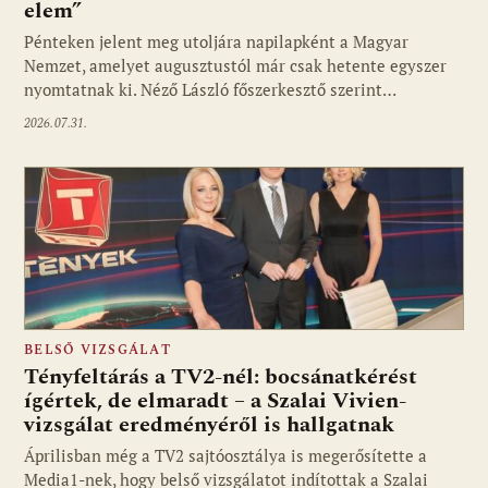
elem”
Pénteken jelent meg utoljára napilapként a Magyar
Nemzet, amelyet augusztustól már csak hetente egyszer
nyomtatnak ki. Néző László főszerkesztő szerint…
2026.07.31.
BELSŐ VIZSGÁLAT
Tényfeltárás a TV2-nél: bocsánatkérést
ígértek, de elmaradt – a Szalai Vivien-
vizsgálat eredményéről is hallgatnak
Áprilisban még a TV2 sajtóosztálya is megerősítette a
Media1-nek, hogy belső vizsgálatot indítottak a Szalai