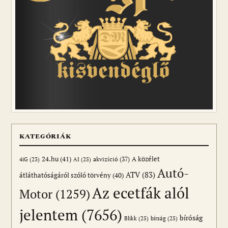
KATEGÓRIÁK
24.hu
(41)
akvizíció
(37)
A közélet
AI
(25)
4iG
(23)
Autó-
ATV
(83)
átláthatóságáról szóló törvény
(40)
Az ecetfák alól
Motor
(1259)
jelentem
(7656)
bíróság
Blikk
(25)
bírság
(25)