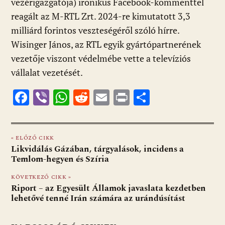
vezérigazgatója) ironikus Facebook-kommenttel
reagált az M-RTL Zrt. 2024-re kimutatott 3,3
milliárd forintos veszteségéről szóló hírre.
Wisinger János, az RTL egyik gyártópartnerének
vezetője viszont védelmébe vette a televíziós
vállalat vezetését.
F
Vi
W
R
E
Pr
O
ac
b
h
e
m
in
ss
e
er
at
d
ai
t
za
« ELŐZŐ CIKK
b
s
di
l
m
Likvidálás Gázában, tárgyalások, incidens a
o
A
t
e
Temlom-hegyen és Szíria
o
p
g
KÖVETKEZŐ CIKK »
Riport – az Egyesült Államok javaslata kezdetben
k
p
lehetővé tenné Irán számára az urándúsítást