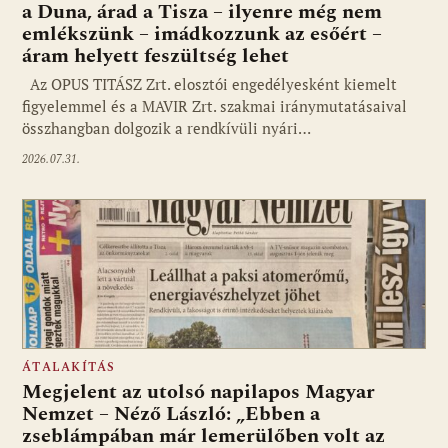
a Duna, árad a Tisza – ilyenre még nem
emlékszünk – imádkozzunk az esőért –
áram helyett feszültség lehet
Az OPUS TITÁSZ Zrt. elosztói engedélyesként kiemelt
figyelemmel és a MAVIR Zrt. szakmai iránymutatásaival
összhangban dolgozik a rendkívüli nyári…
2026.07.31.
ÁTALAKÍTÁS
Megjelent az utolsó napilapos Magyar
Nemzet – Néző László: „Ebben a
zseblámpában már lemerülőben volt az