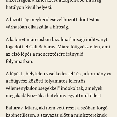
hatályon kívül helyezi.
A bizottság megkerülésével hozott döntést is
várhatóan elkaszálja a bíróság.
A kabinet márciusban bizalmatlansági indítványt
fogadott el Gali Baharav-Miara főügyész ellen, ami
az első lépés a menesztésére irányuló
folyamatban.
A lépést „helytelen viselkedéssel” és „a kormány és
a főügyész közötti folyamatos jelentős
véleménykülönbségekkel” indokolták, amelyek
megakadályozzák a hatékony együttműködést.
Baharav-Miara, aki nem vett részt a szóban forgó
kabinetülésen, a szavazás előtt a minisztereknek