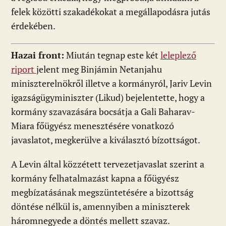
felek közötti szakadékokat a megállapodásra jutás
érdekében.
Hazai front:
Miután tegnap este két
leleplező
riport
jelent meg Binjámin Netanjahu
miniszterelnökről illetve a kormányról, Jariv Levin
igazságügyminiszter (Likud) bejelentette, hogy a
kormány szavazására bocsátja a Gali Baharav-
Miara főügyész menesztésére vonatkozó
javaslatot, megkerülve a kiválasztó bízottságot.
A Levin által közzétett tervezetjavaslat szerint a
kormány felhatalmazást kapna a főügyész
megbízatásának megszüntetésére a bizottság
döntése nélkül is, amennyiben a miniszterek
háromnegyede a döntés mellett szavaz.