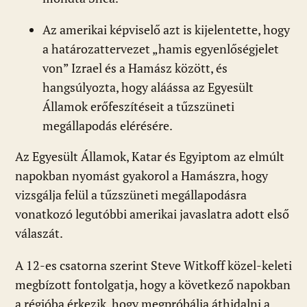
Az amerikai képviselő azt is kijelentette, hogy
a határozattervezet „hamis egyenlőségjelet
von” Izrael és a Hamász között, és
hangsúlyozta, hogy aláássa az Egyesült
Államok erőfeszítéseit a tűzszüneti
megállapodás elérésére.
Az Egyesült Államok, Katar és Egyiptom az elmúlt
napokban nyomást gyakorol a Hamászra, hogy
vizsgálja felül a tűzszüneti megállapodásra
vonatkozó legutóbbi amerikai javaslatra adott első
válaszát.
A 12-es csatorna szerint Steve Witkoff közel-keleti
megbízott fontolgatja, hogy a következő napokban
a régióba érkezik, hogy megpróbálja áthidalni a