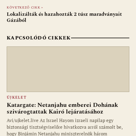
o
p
g
KÖVETKEZŐ CIKK »
Lokalizálták és hazahozták 2 túsz maradványait
k
p
Gázából
KAPCSOLÓDÓ CIKKEK
ÚJKELET
Katargate: Netanjahu emberei Dohának
szivárogtattak Kairó lejáratásához
Avi/ujkelet.live Az Israel Hayom izraeli napilap egy
biztonsági tisztségviselőre hivatkozva arról számolt be,
hogy Binjámin Netanjahu miniszterelnök három