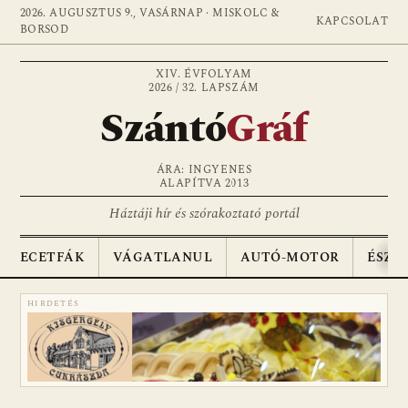
2026. AUGUSZTUS 9., VASÁRNAP · MISKOLC &
KAPCSOLAT
BORSOD
XIV. ÉVFOLYAM
2026 / 32. LAPSZÁM
Szántó
Gráf
ÁRA: INGYENES
ALAPÍTVA 2013
Háztáji hír és szórakoztató portál
ECETFÁK
VÁGATLANUL
AUTÓ-MOTOR
ÉSZA
HIRDETÉS