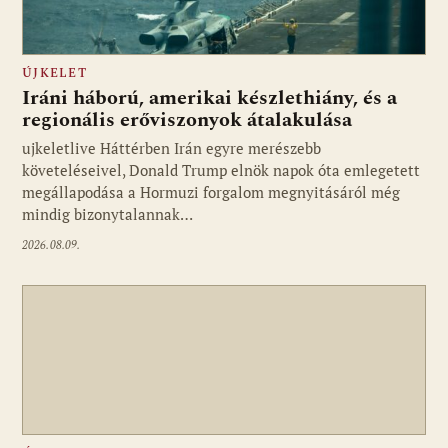
ÚJKELET
Iráni háború, amerikai készlethiány, és a
regionális erőviszonyok átalakulása
ujkeletlive Háttérben Irán egyre merészebb
Fotó: ujkelet.live
követeléseivel, Donald Trump elnök napok óta emlegetett
megállapodása a Hormuzi forgalom megnyitásáról még
mindig bizonytalannak…
2026.08.09.