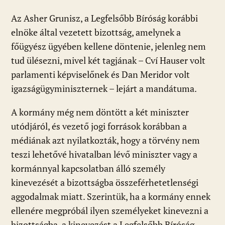
Az Asher Grunisz, a Legfelsőbb Bíróság korábbi
elnöke által vezetett bizottság, amelynek a
főügyész ügyében kellene döntenie, jelenleg nem
tud ülésezni, mivel két tagjának – Cví Hauser volt
parlamenti képviselőnek és Dan Meridor volt
igazságügyminiszternek – lejárt a mandátuma.
A kormány még nem döntött a két miniszter
utódjáról, és vezető jogi források korábban a
médiának azt nyilatkozták, hogy a törvény nem
teszi lehetővé hivatalban lévő miniszter vagy a
kormánnyal kapcsolatban álló személy
kinevezését a bizottságba összeférhetetlenségi
aggodalmak miatt. Szerintük, ha a kormány ennek
ellenére megpróbál ilyen személyeket kinevezni a
bizottságba, a kinevezést a Legfelsőbb Bíróság