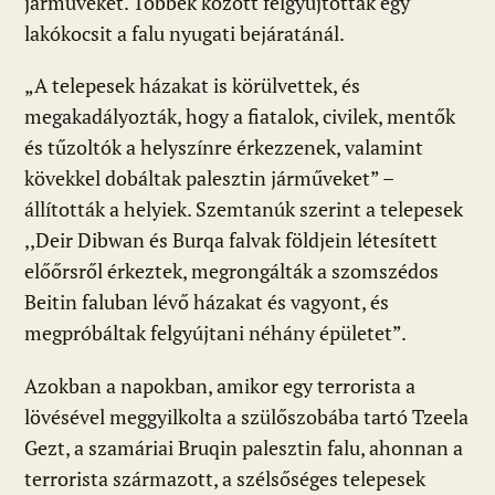
járműveket. Többek között felgyújtottak egy
lakókocsit a falu nyugati bejáratánál.
„A telepesek házakat is körülvettek, és
megakadályozták, hogy a fiatalok, civilek, mentők
és tűzoltók a helyszínre érkezzenek, valamint
kövekkel dobáltak palesztin járműveket” –
állították a helyiek. Szemtanúk szerint a telepesek
,,Deir Dibwan és Burqa falvak földjein létesített
előőrsről érkeztek, megrongálták a szomszédos
Beitin faluban lévő házakat és vagyont, és
megpróbáltak felgyújtani néhány épületet”.
Azokban a napokban, amikor egy terrorista a
lövésével meggyilkolta a szülőszobába tartó Tzeela
Gezt, a szamáriai Bruqin palesztin falu, ahonnan a
terrorista származott, a szélsőséges telepesek