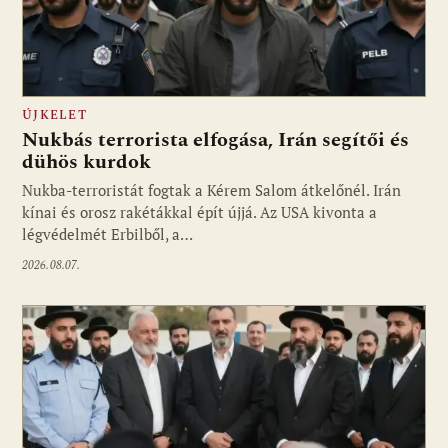
ÚJKELET
Nukbás terrorista elfogása, Irán segítői és
dühös kurdok
Nukba-terroristát fogtak a Kérem Salom átkelőnél. Irán
kínai és orosz rakétákkal épít újjá. Az USA kivonta a
légvédelmét Erbilből, a…
2026.08.07.