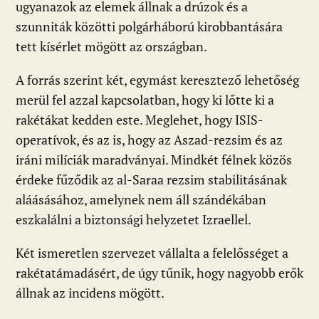
ugyanazok az elemek állnak a drúzok és a
szunniták közötti polgárháború kirobbantására
tett kísérlet mögött az országban.
A forrás szerint két, egymást keresztező lehetőség
merül fel azzal kapcsolatban, hogy ki lőtte ki a
rakétákat kedden este. Meglehet, hogy ISIS-
operatívok, és az is, hogy az Aszad-rezsim és az
iráni milíciák maradványai. Mindkét félnek közös
érdeke fűződik az al-Saraa rezsim stabilitásának
aláásásához, amelynek nem áll szándékában
eszkalálni a biztonsági helyzetet Izraellel.
Két ismeretlen szervezet vállalta a felelősséget a
rakétatámadásért, de úgy tűnik, hogy nagyobb erők
állnak az incidens mögött.