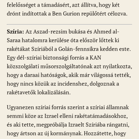
felelősséget a támadásért, azt állítva, hogy két
drónt indítottak a Ben Gurion repülőtért célozva.
Szíria:
Az Aszad-rezsim bukása és Ahmed al-
Saraa hatalomra kerülése óta először lőttek ki
rakétákat Szíriából a Golán-fennsíkra kedden este.
Egy dél-szíriai biztonsági forrás a KAN
közszolgálati műsorszolgáltatónak azt nyilatkozta,
hogy a daraai hatóságok, akik már világossá tették,
hogy nincs közük az incidenshez, dolgoznak a
rakétavetők lokalizálásán.
Ugyanezen szíriai forrás szerint a szíriai államnak
semmi köze az Izrael elleni rakétatámadásokhoz,
és aki tette, megpróbálja Izraelt Szíriába rángatni,
hogy ártson az új kormánynak. Hozzátette, hogy