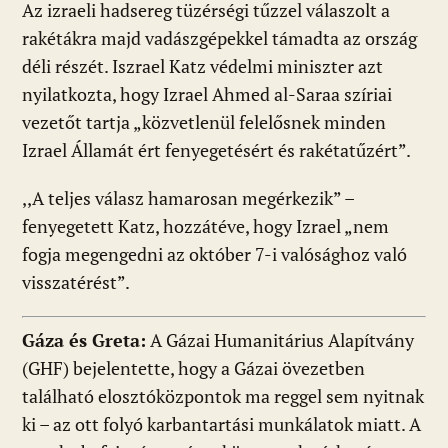
Az izraeli hadsereg tüzérségi tűzzel válaszolt a
rakétákra majd vadászgépekkel támadta az ország
déli részét. Iszrael Katz védelmi miniszter azt
nyilatkozta, hogy Izrael Ahmed al-Saraa szíriai
vezetőt tartja „közvetlenül felelősnek minden
Izrael Államát ért fenyegetésért és rakétatűzért”.
,,A teljes válasz hamarosan megérkezik” –
fenyegetett Katz, hozzátéve, hogy Izrael „nem
fogja megengedni az október 7-i valósághoz való
visszatérést”.
Gáza és Greta:
A Gázai Humanitárius Alapítvány
(GHF) bejelentette, hogy a Gázai övezetben
található elosztóközpontok ma reggel sem nyitnak
ki – az ott folyó karbantartási munkálatok miatt. A