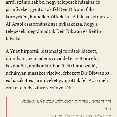
arról számoltak be, hogy telepesek házakat és
járműveket gyújtottak fel Deir Dibwan falu
környékén, Ramallahtól keletre. A falu vezetője az
Al-Arabi csatornának azt nyilatkozta, hogy a
telepesek megtámadták Deir Dibwan és Beitin
falvakat.
A Ynet hírportál biztonsági források idézett,
mondván, az incidens röviddel este 8 óra előtt
kezdődött, amikor körülbelül 40 fiatal zsidó,
néhányan maszkot viselve, érkezett Dir Dibwanba,
és házakat és járműveket gyújtottak fel. Az izraeli
erőket a helyszínre vezényelték.
דיר דיבוואן . מזרחית לרמאללה. עכשיו 4.6 בשעות
הערב.
מתנחלים הציתו בתים על יושביהם.