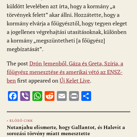
küldött levelében azt írta, hogy a kormány „a
törvények felett” akar állni. Hozzátette, hogy a
kormány elvárja a főügyésztől, hogy tegyen eleget
a jogellenes végrehajtási utasításoknak, különben
a kormány „megszüntetheti [a főügyész]
megbízatását”.
The post
Drón Jemenből, Gáza és Greta, Szíria, a
főügyész menesztése és amerikai vétó az ENSZ-
ben
first appeared on
Új Kelet Live
.
F
Vi
W
R
E
Pr
O
ac
b
h
e
m
in
ss
e
er
at
d
ai
t
za
« ELŐZŐ CIKK
b
s
di
l
m
Netanjahu elismerte, hogy Gallantot, és Halevit a
o
A
t
e
sorozási törvény miatt menesztette