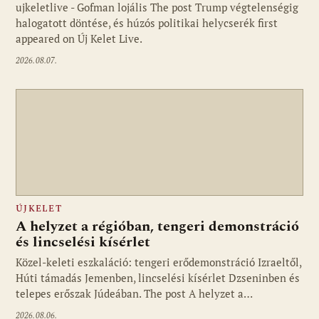
ujkeletlive - Gofman lojális The post Trump végtelenségig
Fotó: ujkelet.live
halogatott döntése, és húzós politikai helycserék first
appeared on Új Kelet Live.
2026.08.07.
ÚJKELET
A helyzet a régióban, tengeri demonstráció
és lincselési kísérlet
Közel-keleti eszkaláció: tengeri erődemonstráció Izraeltől,
Húti támadás Jemenben, lincselési kísérlet Dzseninben és
telepes erőszak Júdeában. The post A helyzet a…
2026.08.06.