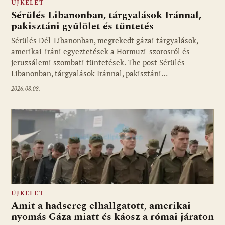
ÚJKELET
Sérülés Libanonban, tárgyalások Iránnal,
pakisztáni gyűlölet és tüntetés
Sérülés Dél-Libanonban, megrekedt gázai tárgyalások,
amerikai-iráni egyeztetések a Hormuzi-szorosról és
jeruzsálemi szombati tüntetések. The post Sérülés
Libanonban, tárgyalások Iránnal, pakisztáni…
2026.08.08.
ÚJKELET
Amit a hadsereg elhallgatott, amerikai
nyomás Gáza miatt és káosz a római járaton