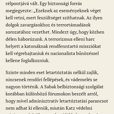
célpontjává vált. Egy biztonsági forrás
megjegyezte: „Ezeknek az eseményeknek véget
kell vetni, mert feszültséget szíthatnak. Az ilyen
dolgok zavargásokhoz és terrortámadások
sorozatához vezethet. Mindezt úgy, hogy közben
délen háborúzunk. A terrorizmus elleni harc
helyett a katonáknak rendfenntartó missziókat
kell végrehajtaniuk és nacionalista bűnözéssel
kellene foglalkozniuk.
Szinte minden eset letartóztatás nélkül zajlik,
nincsenek rendőri fellépések, és vádemelés se
nagyon történik. A Sabak belbiztonsági szolgálat
korábban különböző fórumokon beszélt arról,
hogy mivel adminisztratív letartóztatási parancsot
nem adhat ki ellenük, miután Katz védelmi