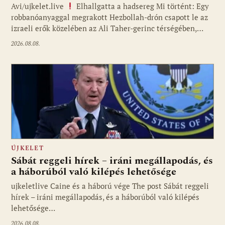
Avi/ujkelet.live
Elhallgatta a hadsereg Mi történt: Egy
robbanóanyaggal megrakott Hezbollah-drón csapott le az
izraeli erők közelében az Ali Taher-gerinc térségében,…
2026.08.08.
ÚJKELET
Sábát reggeli hírek – iráni megállapodás, és
a háborúból való kilépés lehetősége
ujkeletlive Caine és a háború vége The post Sábát reggeli
Fotó: ujkelet.live
hírek – iráni megállapodás, és a háborúból való kilépés
lehetősége…
2026.08.08.