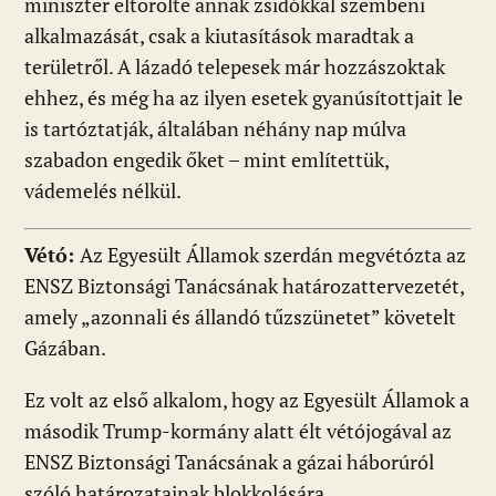
miniszter eltörölte annak zsidókkal szembeni
alkalmazását, csak a kiutasítások maradtak a
területről. A lázadó telepesek már hozzászoktak
ehhez, és még ha az ilyen esetek gyanúsítottjait le
is tartóztatják, általában néhány nap múlva
szabadon engedik őket – mint említettük,
vádemelés nélkül.
Vétó:
Az Egyesült Államok szerdán megvétózta az
ENSZ Biztonsági Tanácsának határozattervezetét,
amely „azonnali és állandó tűzszünetet” követelt
Gázában.
Ez volt az első alkalom, hogy az Egyesült Államok a
második Trump-kormány alatt élt vétójogával az
ENSZ Biztonsági Tanácsának a gázai háborúról
szóló határozatainak blokkolására.