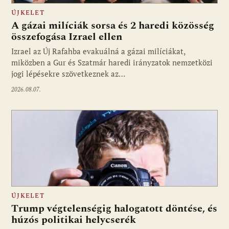
ÚJKELET
A gázai milíciák sorsa és 2 haredi közösség
összefogása Izrael ellen
Izrael az Új Rafahba evakuálná a gázai milíciákat,
miközben a Gur és Szatmár haredi irányzatok nemzetközi
jogi lépésekre szövetkeznek az…
2026.08.07.
ÚJKELET
Trump végtelenségig halogatott döntése, és
húzós politikai helycserék