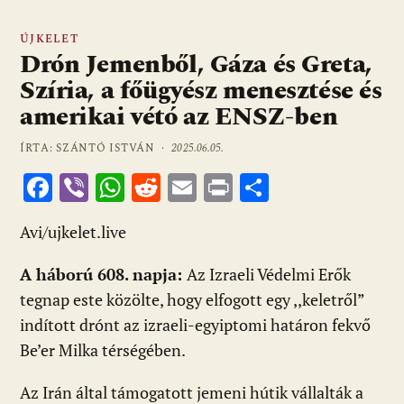
ÚJKELET
Drón Jemenből, Gáza és Greta,
Szíria, a főügyész menesztése és
amerikai vétó az ENSZ-ben
ÍRTA: SZÁNTÓ ISTVÁN ·
2025.06.05.
F
Vi
W
R
E
Pr
O
ac
b
h
e
m
in
ss
Avi/ujkelet.live
e
er
at
d
ai
t
za
b
s
di
l
m
A háború 608. napja:
Az Izraeli Védelmi Erők
o
A
t
e
tegnap este közölte, hogy elfogott egy ,,keletről”
o
p
g
indított drónt az izraeli-egyiptomi határon fekvő
Be’er Milka térségében.
k
p
Az Irán által támogatott jemeni hútik vállalták a