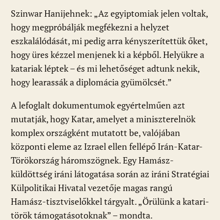
Szinwar Hanijehnek: „Az egyiptomiak jelen voltak,
hogy megpróbálják megfékezni a helyzet
eszkalálódását, mi pedig arra kényszerítettük őket,
hogy üres kézzel menjenek ki a képből. Helyükre a
katariak léptek – és mi lehetőséget adtunk nekik,
hogy learassák a diplomácia gyümölcsét.”
A lefoglalt dokumentumok egyértelműen azt
mutatják, hogy Katar, amelyet a miniszterelnök
komplex országként mutatott be, valójában
központi eleme az Izrael ellen fellépő Irán-Katar-
Törökország háromszögnek. Egy Hamász-
küldöttség iráni látogatása során az iráni Stratégiai
Külpolitikai Hivatal vezetője magas rangú
Hamász-tisztviselőkkel tárgyalt. „Örülünk a katari-
török támogatásotoknak” – mondta.