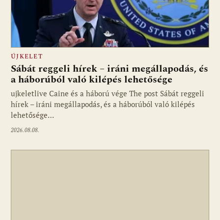
ÚJKELET
Sábát reggeli hírek – iráni megállapodás, és
a háborúból való kilépés lehetősége
ujkeletlive Caine és a háború vége The post Sábát reggeli
Fotó: ujkelet.live
hírek – iráni megállapodás, és a háborúból való kilépés
lehetősége…
2026.08.08.