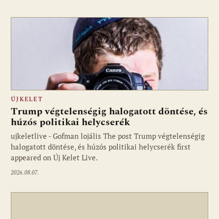
ÚJKELET
Trump végtelenségig halogatott döntése, és
húzós politikai helycserék
ujkeletlive - Gofman lojális The post Trump végtelenségig
Fotó: ujkelet.live
halogatott döntése, és húzós politikai helycserék first
appeared on Új Kelet Live.
2026.08.07.