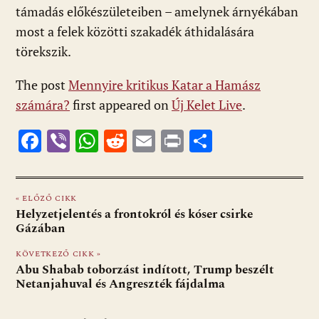
támadás előkészületeiben – amelynek árnyékában
most a felek közötti szakadék áthidalására
törekszik.
The post
Mennyire kritikus Katar a Hamász
számára?
first appeared on
Új Kelet Live
.
F
Vi
W
R
E
Pr
O
ac
b
h
e
m
in
ss
e
er
at
d
ai
t
za
« ELŐZŐ CIKK
b
s
di
l
m
Helyzetjelentés a frontokról és kóser csirke
o
A
t
e
Gázában
o
p
g
KÖVETKEZŐ CIKK »
Abu Shabab toborzást indított, Trump beszélt
k
p
Netanjahuval és Angreszték fájdalma