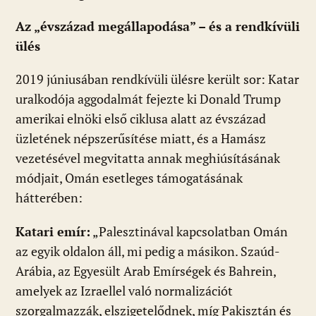
Az „évszázad megállapodása” – és a rendkívüli
ülés
2019 júniusában rendkívüli ülésre került sor: Katar
uralkodója aggodalmát fejezte ki Donald Trump
amerikai elnöki első ciklusa alatt az évszázad
üzletének népszerűsítése miatt, és a Hamász
vezetésével megvitatta annak meghiúsításának
módjait, Omán esetleges támogatásának
hátterében:
Katari emír:
„Palesztinával kapcsolatban Omán
az egyik oldalon áll, mi pedig a másikon. Szaúd-
Arábia, az Egyesült Arab Emírségek és Bahrein,
amelyek az Izraellel való normalizációt
szorgalmazzák, elszigetelődnek, míg Pakisztán és