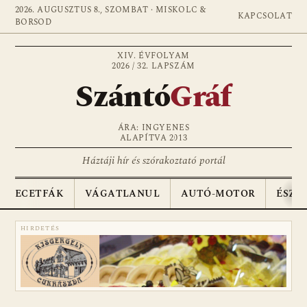
2026. AUGUSZTUS 8., SZOMBAT · MISKOLC &
KAPCSOLAT
BORSOD
XIV. ÉVFOLYAM
2026 / 32. LAPSZÁM
Szántó
Gráf
ÁRA: INGYENES
ALAPÍTVA 2013
Háztáji hír és szórakoztató portál
ECETFÁK
VÁGATLANUL
AUTÓ-MOTOR
ÉSZA
HIRDETÉS