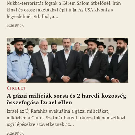
Nukba-terroristát fogtak a Kérem Salom átkelőnél. Irán
kínai és orosz rakétákkal épít újjá. Az USA kivonta a
légvédelmét Erbilből, a…
2026.08.07.
ÚJKELET
A gázai milíciák sorsa és 2 haredi közösség
összefogása Izrael ellen
Izrael az Új Rafahba evakuálná a gázai milíciákat,
miközben a Gur és Szatmár haredi irányzatok nemzetközi
jogi lépésekre szövetkeznek az…
2026.08.07.