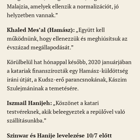
Malajzia, amelyek ellenzik a normalizációt, jó
helyzetben vannak.”
Khaled Mes’al (Hamász):
„Együtt kell
működnünk, hogy ellenezzük és meghiúsítsuk az
évszázad megállapodását.”
Körülbelül hat hónappal később, 2020 januárjában
a katariak finanszírozták egy Hamász-küldöttség
iráni útját, a Kudsz-erő parancsnokának, Kászim
Szulejmáninak a temetésére.
Iszmail Hanijeh:
„Köszönet a katari
testvéreknek, akik beleegyeztek a repülővel való
szállításunkba.”
Szinwar és Hanije levelezése 10/7 előtt