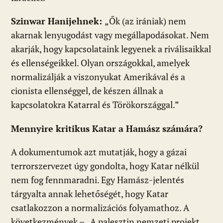
Szinwar Hanijehnek:
„Ők (az irániak) nem
akarnak lenyugodást vagy megállapodásokat. Nem
akarják, hogy kapcsolataink legyenek a riválisaikkal
és ellenségeikkel. Olyan országokkal, amelyek
normalizálják a viszonyukat Amerikával és a
cionista ellenséggel, de készen állnak a
kapcsolatokra Katarral és Törökországgal.”
Mennyire kritikus Katar a Hamász számára?
A dokumentumok azt mutatják, hogy a gázai
terrorszervezet úgy gondolta, hogy Katar nélkül
nem fog fennmaradni. Egy Hamász-jelentés
tárgyalta annak lehetőségét, hogy Katar
csatlakozzon a normalizációs folyamathoz. A
következmények – „A palesztin nemzeti projekt