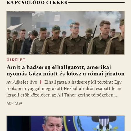
KAPCSOLÓDÓ CIKKEK
ÚJKELET
Amit a hadsereg elhallgatott, amerikai
nyomás Gáza miatt és káosz a római járaton
Avi/ujkelet.live
Elhallgatta a hadsereg Mi történt: Egy
robbanóanyaggal megrakott Hezbollah-drón csapott le az
izraeli erők közelében az Ali Taher-gerinc térségében,…
2026.08.08.