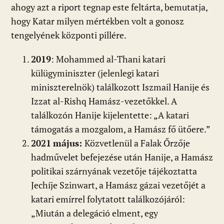
ahogy azt a riport tegnap este feltárta, bemutatja,
hogy Katar milyen mértékben volt a gonosz
tengelyének központi pillére.
2019
: Mohammed al-Thani katari
külügyminiszter (jelenlegi katari
miniszterelnök) találkozott Iszmail Hanije és
Izzat al-Rishq Hamász-vezetőkkel. A
találkozón Hanije kijelentette: „A katari
támogatás a mozgalom, a Hamász fő ütőere.”
2021
május:
Közvetlenül a Falak Őrzője
hadművelet befejezése után Hanije, a Hamász
politikai szárnyának vezetője tájékoztatta
Jechíje Szinwart, a Hamász gázai vezetőjét a
katari emírrel folytatott találkozójáról:
„Miután a delegáció elment, egy