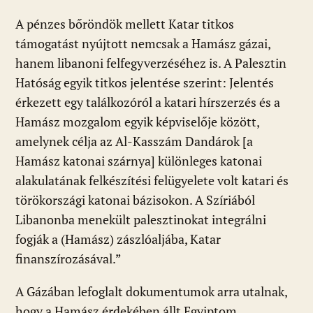
A pénzes bőröndök mellett Katar titkos
támogatást nyújtott nemcsak a Hamász gázai,
hanem libanoni felfegyverzéséhez is. A Palesztin
Hatóság egyik titkos jelentése szerint: Jelentés
érkezett egy találkozóról a katari hírszerzés és a
Hamász mozgalom egyik képviselője között,
amelynek célja az Al-Kasszám Dandárok [a
Hamász katonai szárnya] különleges katonai
alakulatának felkészítési felügyelete volt katari és
törökországi katonai bázisokon. A Szíriából
Libanonba menekült palesztinokat integrálni
fogják a (Hamász) zászlóaljába, Katar
finanszírozásával.”
A Gázában lefoglalt dokumentumok arra utalnak,
hogy a Hamász érdekében állt Egyiptom