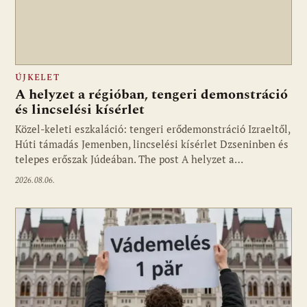
ÚJKELET
A helyzet a régióban, tengeri demonstráció
és lincselési kísérlet
Közel-keleti eszkaláció: tengeri erődemonstráció Izraeltől,
Húti támadás Jemenben, lincselési kísérlet Dzseninben és
telepes erőszak Júdeában. The post A helyzet a…
2026.08.06.