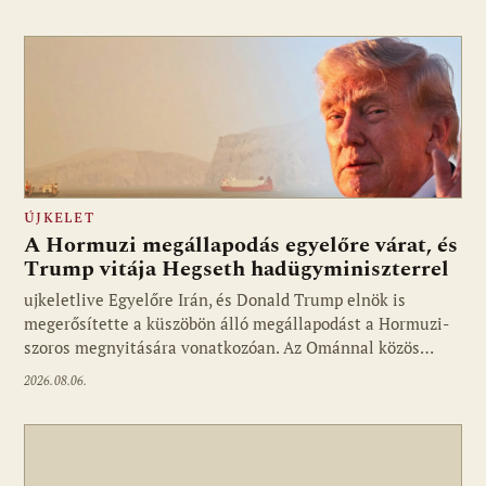
ÚJKELET
A Hormuzi megállapodás egyelőre várat, és
Trump vitája Hegseth hadügyminiszterrel
ujkeletlive Egyelőre Irán, és Donald Trump elnök is
Fotó: ujkelet.live
megerősítette a küszöbön álló megállapodást a Hormuzi-
szoros megnyitására vonatkozóan. Az Ománnal közös…
2026.08.06.