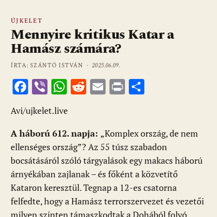
ÚJKELET
Mennyire kritikus Katar a
Hamász számára?
ÍRTA: SZÁNTÓ ISTVÁN ·
2025.06.09.
F
Vi
W
R
E
Pr
O
ac
b
h
e
m
in
ss
Avi/ujkelet.live
e
er
at
d
ai
t
za
b
s
di
l
m
A háború 612. napja:
„Komplex ország, de nem
o
A
t
e
ellenséges ország”? Az 55 túsz szabadon
o
p
g
bocsátásáról szóló tárgyalások egy makacs háború
árnyékában zajlanak – és főként a közvetítő
k
p
Kataron keresztül. Tegnap a 12-es csatorna
felfedte, hogy a Hamász terrorszervezet és vezetői
milyen szinten támaszkodtak a Dohából folyó