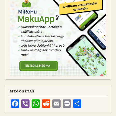
MEGOSZTÁS
Facebook
Viber
WhatsApp
Reddit
Email
Print
Ossza
meg