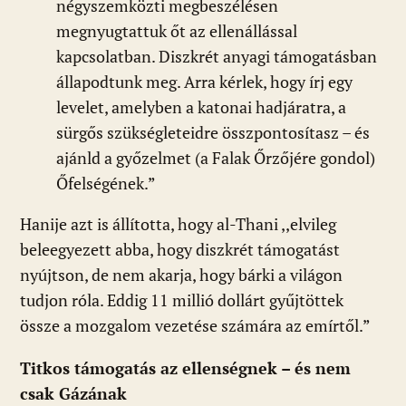
négyszemközti megbeszélésen
megnyugtattuk őt az ellenállással
kapcsolatban. Diszkrét anyagi támogatásban
állapodtunk meg. Arra kérlek, hogy írj egy
levelet, amelyben a katonai hadjáratra, a
sürgős szükségleteidre összpontosítasz – és
ajánld a győzelmet (a Falak Őrzőjére gondol)
Őfelségének.”
Hanije azt is állította, hogy al-Thani ,,elvileg
beleegyezett abba, hogy diszkrét támogatást
nyújtson, de nem akarja, hogy bárki a világon
tudjon róla. Eddig 11 millió dollárt gyűjtöttek
össze a mozgalom vezetése számára az emírtől.”
Titkos támogatás az ellenségnek – és nem
csak Gázának