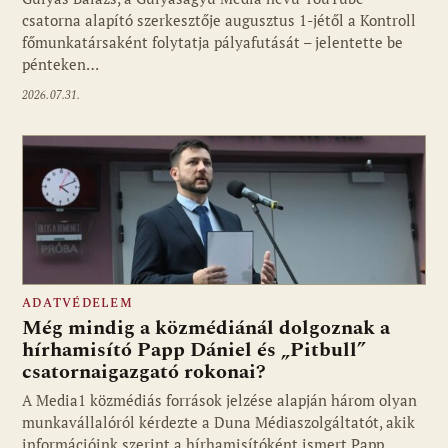
csatorna alapító szerkesztője augusztus 1-jétől a Kontroll
főmunkatársaként folytatja pályafutását – jelentette be
pénteken…
2026.07.31.
ADATVÉDELEM
Még mindig a közmédiánál dolgoznak a
hírhamisító Papp Dániel és „Pitbull”
csatornaigazgató rokonai?
A Media1 közmédiás források jelzése alapján három olyan
munkavállalóról kérdezte a Duna Médiaszolgáltatót, akik
információink szerint a hírhamisítóként ismert Papp…