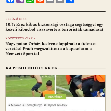
ac
b
h
e
m
in
ss
e
er
at
d
ai
t
za
« ELŐZŐ CIKK
b
s
di
l
m
10/7: Erez kibuc biztonsági osztaga segítséggel egy
o
A
t
e
közeli kibucból visszaverte a terroristák támadását
o
p
g
KÖVETKEZŐ CIKK »
Nagy pofon Orbán kedvenc lapjának: a fideszes
k
p
vezetésű Fradi megszakította a kapcsolatot a
Nemzeti Sporttal
KAPCSOLÓDÓ CIKKEK