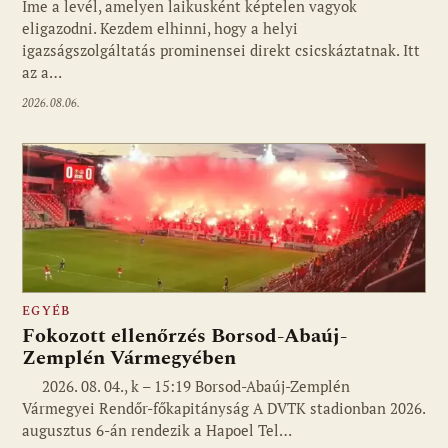
Ime a levél, amelyen laikusként képtelen vagyok
eligazodni. Kezdem elhinni, hogy a helyi
igazságszolgáltatás prominensei direkt csicskáztatnak. Itt
az a…
2026.08.06.
EGYÉB
Fokozott ellenőrzés Borsod-Abaúj-
Zemplén Vármegyében
2026. 08. 04., k – 15:19 Borsod-Abaúj-Zemplén
Vármegyei Rendőr-főkapitányság A DVTK stadionban 2026.
augusztus 6-án rendezik a Hapoel Tel…