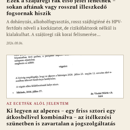
Ezek a szájüregi rák első jelei lehetnek –
sokan aftának vagy rosszul illeszkedő
fogsornak hiszik
A dohányzás, alkoholfogyasztás, rossz szájhigiéné és HPV-
fertőzés növeli a kockázatot, de rizikófaktorok nélkül is
kialakulhat. A szájüregi rák korai felismerése…
2026.08.06.
AZ ECETFÁK ALÓL JELENTEM
Ki legyen az alperes – egy friss sztori egy
átkosbélivel kombinálva – az itélkezési
szünetben is zavartalan a jogszolgáltatás