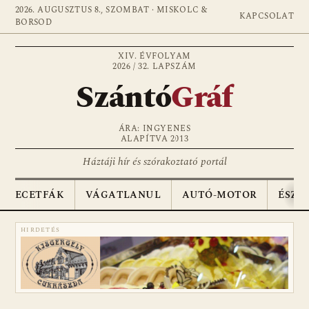
2026. AUGUSZTUS 8., SZOMBAT · MISKOLC &
KAPCSOLAT
BORSOD
XIV. ÉVFOLYAM
2026 / 32. LAPSZÁM
Szántó
Gráf
ÁRA: INGYENES
ALAPÍTVA 2013
Háztáji hír és szórakoztató portál
ECETFÁK
VÁGATLANUL
AUTÓ-MOTOR
ÉSZA
HIRDETÉS