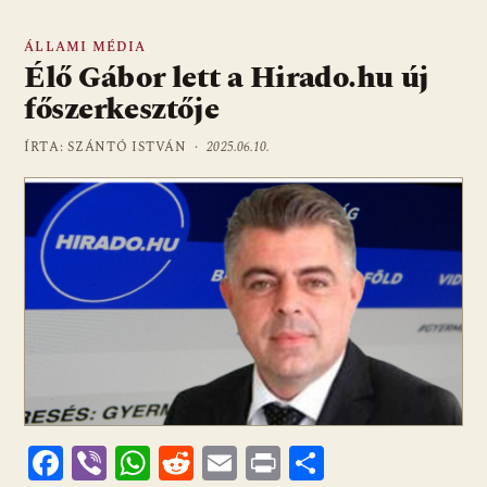
ÁLLAMI MÉDIA
Élő Gábor lett a Hirado.hu új
főszerkesztője
ÍRTA: SZÁNTÓ ISTVÁN ·
2025.06.10.
F
Vi
W
R
E
Pr
O