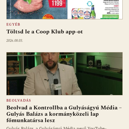
EGYÉB
Töltsd le a Coop Klub app-ot
2026.08.03.
BEOLVADÁS
Beolvad a Kontrollba a Gulyáságyú Média –
Gulyás Balázs a kormányközeli lap
főmunkatársa lesz
Gulyás Balázs, a Gulyáságyú Média nevű YouTube-