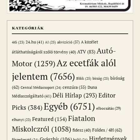
KATEGÓRIÁK
24.hu
(41)
akvizíció
(37)
A közélet
AI
(25)
4iG
(23)
Autó-
ATV
(83)
átláthatóságáról szóló törvény
(40)
Az ecetfák alól
Motor
(1259)
jelentem
(7656)
bíróság
Blikk
(25)
bírság
(25)
(62)
cenzúra
(55)
Duna
Central Médiacsoport
(24)
Editor
Déli Hírlap
(293)
Médiaszolgáltató
(41)
Egyéb
(6751)
Picks
(384)
elbocsátás
(29)
Fiatalon
Featured
(154)
elhunyt
(23)
Miskolczról
(1058)
Földes / 4H
(62)
fidesz
(40)
Hirdetmények
Gyászhír
(106)
főszerkesztő
(24)
halál
(24)