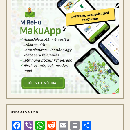
MEGOSZTÁS
Facebook
Viber
WhatsApp
Reddit
Email
Print
Ossza