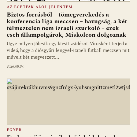
AZ ECETFÁK ALÓL JELENTEM
Biztos forrásból – tömegverekedés a
konferencia liga meccsen – hazugság, a két
félmeztelen nem izraeli szurkoló – ezek
cseh állampolgárok, Miskolcon dolgoznak
Ugye milyen jólesik egy kicsit zsidózni. Vírusként terjed a
videó, hogy a diósgyőri lengyel-izraeli futball meccsen mit
művelt két megveszett…
2026.08.07.
EGYÉB