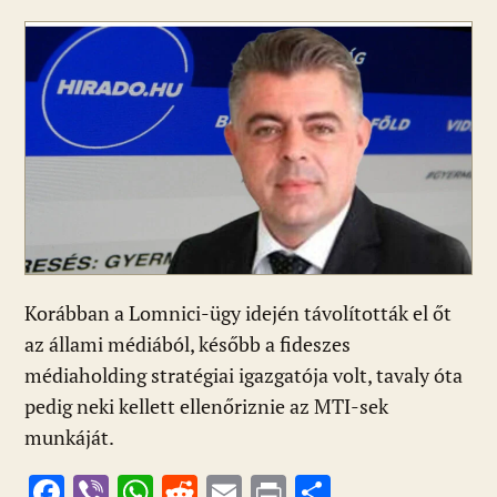
ac
b
h
e
m
in
ss
e
er
at
d
ai
t
za
b
s
di
l
m
o
A
t
e
o
p
g
k
p
Korábban a Lomnici-ügy idején távolították el őt
az állami médiából, később a fideszes
médiaholding stratégiai igazgatója volt, tavaly óta
pedig neki kellett ellenőriznie az MTI-sek
munkáját.
F
Vi
W
R
E
Pr
O