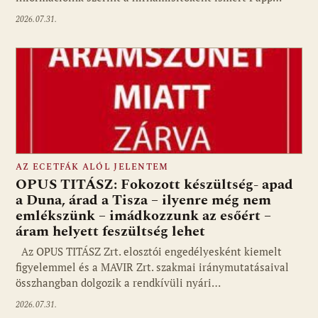
2026.07.31.
AZ ECETFÁK ALÓL JELENTEM
OPUS TITÁSZ: Fokozott készültség- apad
a Duna, árad a Tisza – ilyenre még nem
emlékszünk – imádkozzunk az esőért –
áram helyett feszültség lehet
Az OPUS TITÁSZ Zrt. elosztói engedélyesként kiemelt
figyelemmel és a MAVIR Zrt. szakmai iránymutatásaival
összhangban dolgozik a rendkívüli nyári…
2026.07.31.