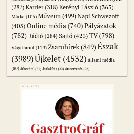
(287)
Karrier
(318)
Kerényi László
(363)
Műveim
(499)
Napi Schwezoff
Márka
(105)
Online média
(740)
Pályázatok
(405)
(782)
TV
(798)
Sajtó
(423)
Rádió
(284)
Észak
Zsaruhírek
(849)
Vágatlanul
(119)
Újkelet
(4532)
(3989)
állami média
(80)
átszervezés
(26)
árbevétel
(21)
átalakítás
(22)
HIRDETÉS