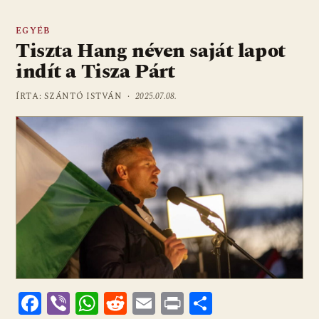
EGYÉB
Tiszta Hang néven saját lapot
indít a Tisza Párt
ÍRTA: SZÁNTÓ ISTVÁN ·
2025.07.08.
F
Vi
W
R
E
Pr
O