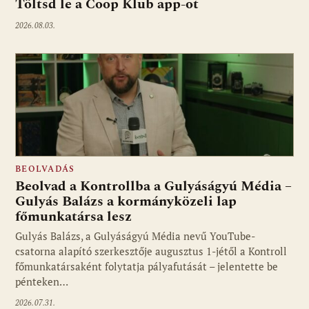
Töltsd le a Coop Klub app-ot
2026.08.03.
BEOLVADÁS
Beolvad a Kontrollba a Gulyáságyú Média –
Gulyás Balázs a kormányközeli lap
főmunkatársa lesz
Gulyás Balázs, a Gulyáságyú Média nevű YouTube-
csatorna alapító szerkesztője augusztus 1-jétől a Kontroll
főmunkatársaként folytatja pályafutását – jelentette be
pénteken…
2026.07.31.