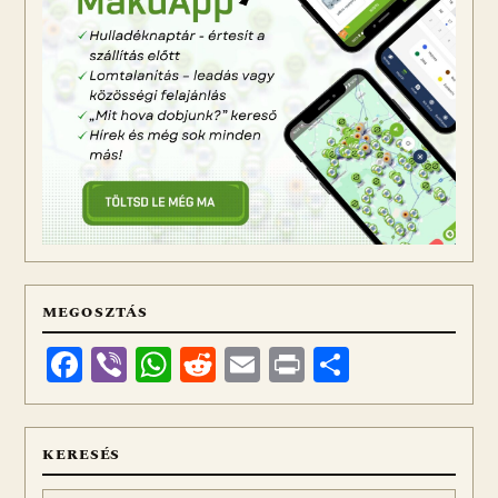
MEGOSZTÁS
Facebook
Viber
WhatsApp
Reddit
Email
Print
Ossza
meg
KERESÉS