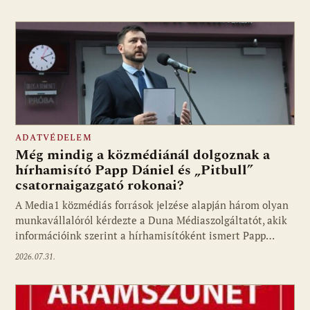
ADATVÉDELEM
Még mindig a közmédiánál dolgoznak a
hírhamisító Papp Dániel és „Pitbull”
csatornaigazgató rokonai?
A Media1 közmédiás források jelzése alapján három olyan
munkavállalóról kérdezte a Duna Médiaszolgáltatót, akik
információink szerint a hírhamisítóként ismert Papp…
2026.07.31.