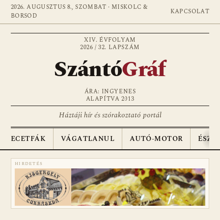
2026. AUGUSZTUS 8., SZOMBAT · MISKOLC &
KAPCSOLAT
BORSOD
XIV. ÉVFOLYAM
2026 / 32. LAPSZÁM
Szántó
Gráf
ÁRA: INGYENES
ALAPÍTVA 2013
Háztáji hír és szórakoztató portál
ECETFÁK
VÁGATLANUL
AUTÓ-MOTOR
ÉSZA
HIRDETÉS