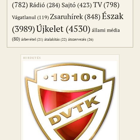
(782)
TV
(798)
Sajtó
(423)
Rádió
(284)
Észak
Zsaruhírek
(848)
Vágatlanul
(119)
Újkelet
(4530)
(3989)
állami média
(80)
átszervezés
(26)
árbevétel
(21)
átalakítás
(22)
HIRDETÉS