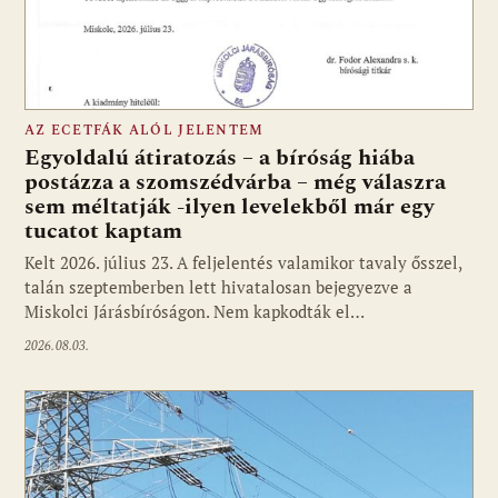
AZ ECETFÁK ALÓL JELENTEM
Egyoldalú átiratozás – a bíróság hiába
postázza a szomszédvárba – még válaszra
sem méltatják -ilyen levelekből már egy
tucatot kaptam
Kelt 2026. július 23. A feljelentés valamikor tavaly ősszel,
talán szeptemberben lett hivatalosan bejegyezve a
Miskolci Járásbíróságon. Nem kapkodták el…
2026.08.03.