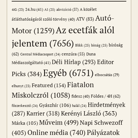
24.hu
(41)
akvizíció
(37)
A közélet
AI
(25)
4iG
(23)
Autó-
ATV
(83)
átláthatóságáról szóló törvény
(40)
Az ecetfák alól
Motor
(1259)
jelentem
(7656)
bíróság
Blikk
(25)
bírság
(25)
(62)
cenzúra
(55)
Duna
Central Médiacsoport
(24)
Editor
Déli Hírlap
(293)
Médiaszolgáltató
(41)
Egyéb
(6751)
Picks
(384)
elbocsátás
(29)
Fiatalon
Featured
(154)
elhunyt
(23)
Miskolczról
(1058)
Földes / 4H
(62)
fidesz
(40)
Hirdetmények
Gyászhír
(106)
főszerkesztő
(24)
halál
(24)
(287)
Karrier
(318)
Kerényi László
(363)
Műveim
(499)
Napi Schwezoff
Márka
(105)
Online média
(740)
Pályázatok
(405)