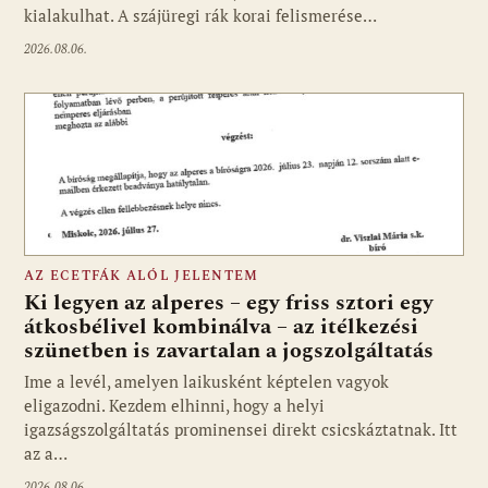
kialakulhat. A szájüregi rák korai felismerése…
2026.08.06.
AZ ECETFÁK ALÓL JELENTEM
Ki legyen az alperes – egy friss sztori egy
átkosbélivel kombinálva – az itélkezési
szünetben is zavartalan a jogszolgáltatás
Ime a levél, amelyen laikusként képtelen vagyok
eligazodni. Kezdem elhinni, hogy a helyi
igazságszolgáltatás prominensei direkt csicskáztatnak. Itt
az a…
2026.08.06.