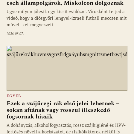
cseh állampolgárok, Miskolcon dolgoznak
Ugye milyen jólesik egy kicsit zsidózni. Vírusként terjed a
videó, hogy a diósgyőri lengyel-izraeli futball meccsen mit
művelt két megveszett…
2026.08.07.
EGYÉB
Ezek a szájüregi rák első jelei lehetnek –
sokan aftának vagy rosszul illeszkedő
fogsornak hiszik
A dohányzás, alkoholfogyasztás, rossz szájhigiéné és HPV-
fertőzés növeli a kockázatot, de rizikófaktorok nélkül is