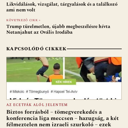
b
s
di
l
m
Likvidálások, vizsgálat, tárgyalások és a találkozó
o
A
t
e
ami nem volt
o
p
g
KÖVETKEZŐ CIKK »
Trump türelmetlen, újabb megbeszélésre hívta
k
p
Netanjahut az Ovális Irodába
KAPCSOLÓDÓ CIKKEK
AZ ECETFÁK ALÓL JELENTEM
Biztos forrásból – tömegverekedés a
konferencia liga meccsen – hazugság, a két
félmeztelen nem izraeli szurkoló – ezek