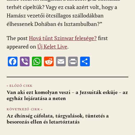
terhét cipeltük? Vagy ez csak azért volt, hogy a
Hamász vezetői ötcsillagos szállodákban
élhessenek Dohában és Isztambulban?”
The post
Hová tűnt Szinwar felesége?
first
appeared on
Új Kelet Live
.
F
Vi
W
R
E
Pr
O
ac
b
h
e
m
in
ss
e
er
at
d
ai
t
za
« ELŐZŐ CIKK
b
s
di
l
m
Van aki ezt komolyan veszi – a Jezsuiták esküje – az
o
A
t
e
egyház lejáratása a neten
o
p
g
KÖVETKEZŐ CIKK »
Az éhínség cáfolata, tárgyalások, tüntetés a
k
p
besorozás ellen és letartóztatás