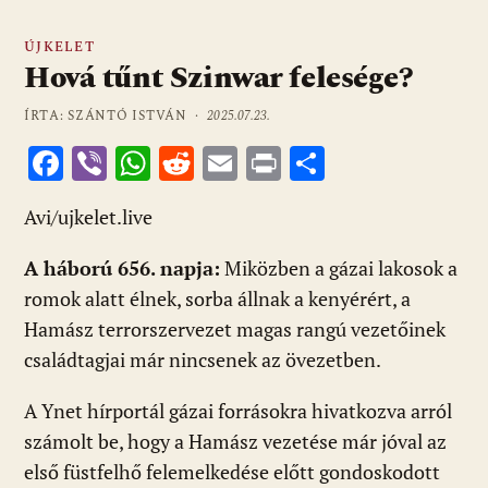
ÚJKELET
Hová tűnt Szinwar felesége?
ÍRTA: SZÁNTÓ ISTVÁN ·
2025.07.23.
F
Vi
W
R
E
Pr
O
ac
b
h
e
m
in
ss
Avi/ujkelet.live
e
er
at
d
ai
t
za
b
s
di
l
m
A háború 656. napja:
Miközben a gázai lakosok a
o
A
t
e
romok alatt élnek, sorba állnak a kenyérért, a
o
p
g
Hamász terrorszervezet magas rangú vezetőinek
családtagjai már nincsenek az övezetben.
k
p
A Ynet hírportál gázai forrásokra hivatkozva arról
számolt be, hogy a Hamász vezetése már jóval az
első füstfelhő felemelkedése előtt gondoskodott