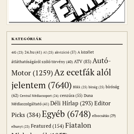
KATEGÓRIÁK
24.hu
(41)
akvizíció
(37)
A közélet
AI
(25)
4iG
(23)
Autó-
ATV
(83)
átláthatóságáról szóló törvény
(40)
Az ecetfák alól
Motor
(1259)
jelentem
(7640)
bíróság
Blikk
(25)
bírság
(25)
(62)
cenzúra
(55)
Duna
Central Médiacsoport
(24)
Editor
Déli Hírlap
(293)
Médiaszolgáltató
(41)
Egyéb
(6748)
Picks
(384)
elbocsátás
(29)
Fiatalon
Featured
(154)
elhunyt
(23)