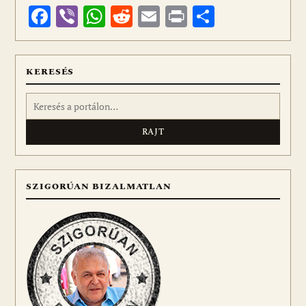
Facebook
Viber
WhatsApp
Reddit
Email
Print
Ossza
meg
KERESÉS
Keresés:
SZIGORÚAN BIZALMATLAN