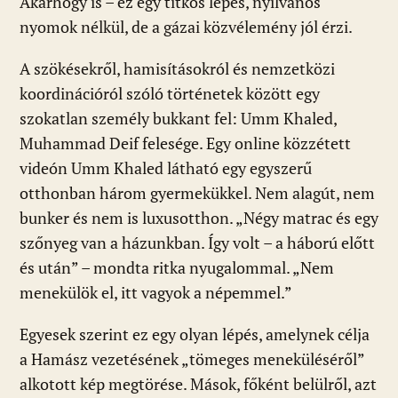
Akárhogy is – ez egy titkos lépés, nyilvános
nyomok nélkül, de a gázai közvélemény jól érzi.
A szökésekről, hamisításokról és nemzetközi
koordinációról szóló történetek között egy
szokatlan személy bukkant fel: Umm Khaled,
Muhammad Deif felesége. Egy online közzétett
videón Umm Khaled látható egy egyszerű
otthonban három gyermekükkel. Nem alagút, nem
bunker és nem is luxusotthon. „Négy matrac és egy
szőnyeg van a házunkban. Így volt – a háború előtt
és után” – mondta ritka nyugalommal. „Nem
menekülök el, itt vagyok a népemmel.”
Egyesek szerint ez egy olyan lépés, amelynek célja
a Hamász vezetésének „tömeges meneküléséről”
alkotott kép megtörése. Mások, főként belülről, azt