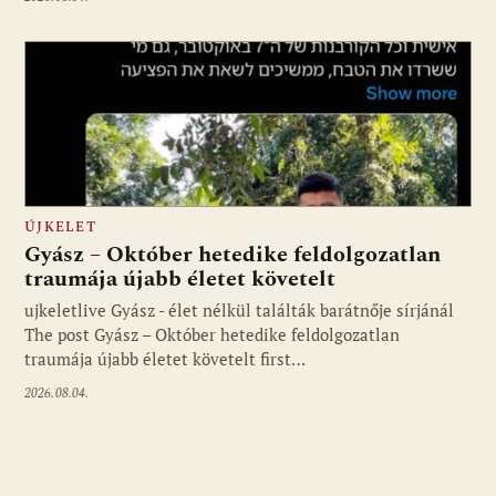
ÚJKELET
Gyász – Október hetedike feldolgozatlan
traumája újabb életet követelt
ujkeletlive Gyász - élet nélkül találták barátnője sírjánál
Fotó: ujkelet.live
The post Gyász – Október hetedike feldolgozatlan
traumája újabb életet követelt first…
2026.08.04.