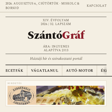
2026. AUGUSZTUS 6., CSÜTÖRTÖK · MISKOLC &
KAPCSOLAT
BORSOD
XIV. ÉVFOLYAM
2026 / 32. LAPSZÁM
Szántó
Gráf
ÁRA: INGYENES
ALAPÍTVA 2013
Háztáji hír és szórakoztató portál
ECETFÁK
VÁGATLANUL
AUTÓ-MOTOR
ÉSZA
HIRDETÉS