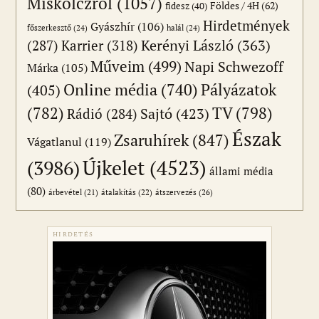
Miskolczról
(1057)
Földes / 4H
(62)
fidesz
(40)
Hirdetmények
Gyászhír
(106)
főszerkesztő
(24)
halál
(24)
(287)
Karrier
(318)
Kerényi László
(363)
Műveim
(499)
Napi Schwezoff
Márka
(105)
Online média
(740)
Pályázatok
(405)
(782)
TV
(798)
Sajtó
(423)
Rádió
(284)
Észak
Zsaruhírek
(847)
Vágatlanul
(119)
Újkelet
(4523)
(3986)
állami média
(80)
átszervezés
(26)
árbevétel
(21)
átalakítás
(22)
HIRDETÉS