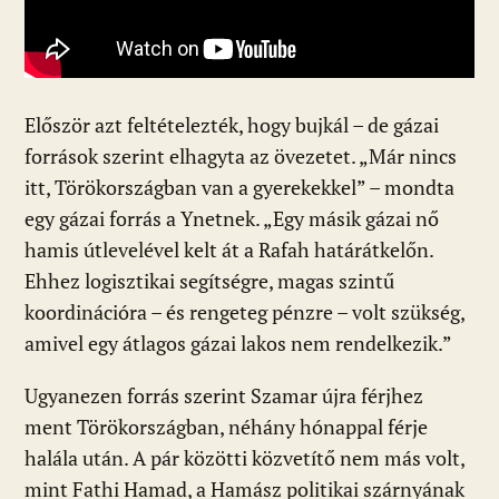
Először azt feltételezték, hogy bujkál – de gázai
források szerint elhagyta az övezetet. „Már nincs
itt, Törökországban van a gyerekekkel” – mondta
egy gázai forrás a Ynetnek. „Egy másik gázai nő
hamis útlevelével kelt át a Rafah határátkelőn.
Ehhez logisztikai segítségre, magas szintű
koordinációra – és rengeteg pénzre – volt szükség,
amivel egy átlagos gázai lakos nem rendelkezik.”
Ugyanezen forrás szerint Szamar újra férjhez
ment Törökországban, néhány hónappal férje
halála után. A pár közötti közvetítő nem más volt,
mint Fathi Hamad, a Hamász politikai szárnyának