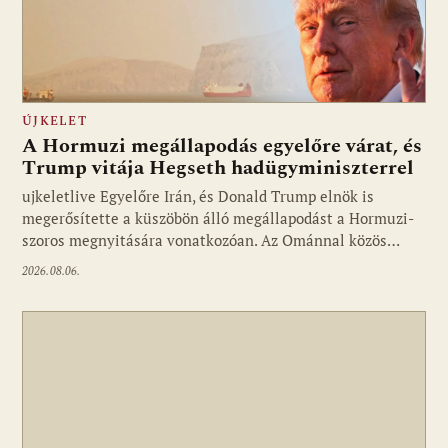
ÚJKELET
A Hormuzi megállapodás egyelőre várat, és
Trump vitája Hegseth hadügyminiszterrel
ujkeletlive Egyelőre Irán, és Donald Trump elnök is
Fotó: ujkelet.live
megerősítette a küszöbön álló megállapodást a Hormuzi-
szoros megnyitására vonatkozóan. Az Ománnal közös…
2026.08.06.