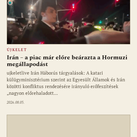
ÚJKELET
Irán – a piac már előre beárazta a Hormuzi
megállapodást
ujkeletlive Irán Háborús tárgyalások: A katari
Fotó: ujkelet.live
külügyminisztérium szerint az Egyesült Államok és Irán
közötti konfliktus rendezésére irányuló erőfeszítések
„nagyon előrehaladott…
2026.08.05.