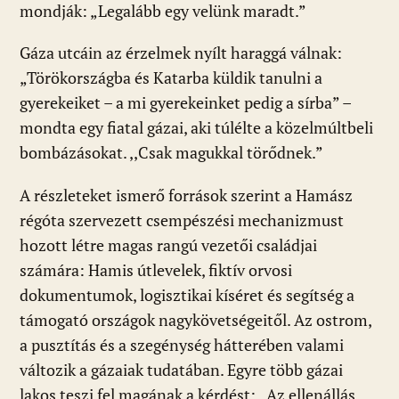
mondják: „Legalább egy velünk maradt.”
Gáza utcáin az érzelmek nyílt haraggá válnak:
„Törökországba és Katarba küldik tanulni a
gyerekeiket – a mi gyerekeinket pedig a sírba” –
mondta egy fiatal gázai, aki túlélte a közelmúltbeli
bombázásokat. ,,Csak magukkal törődnek.”
A részleteket ismerő források szerint a Hamász
régóta szervezett csempészési mechanizmust
hozott létre magas rangú vezetői családjai
számára: Hamis útlevelek, fiktív orvosi
dokumentumok, logisztikai kíséret és segítség a
támogató országok nagykövetségeitől. Az ostrom,
a pusztítás és a szegénység hátterében valami
változik a gázaiak tudatában. Egyre több gázai
lakos teszi fel magának a kérdést: „Az ellenállás