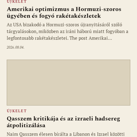
ÚJKELET
Amerikai optimizmus a Hormuzi-szoros
ügyében és fogyó rakétakészletek
Az USA bizakodó a Hormuzi-szoros újranyitásáról szóló
tárgyalásokon, miközben az iráni háború miatt fogyóban a
legfontosabb rakétakészletei. The post Amerikai…
2026.08.04.
ÚJKELET
Qasszem kritikája és az izraeli hadsereg
átpolitizálása
Naim Qasszem élesen bírálta a Libanon és Izrael közötti