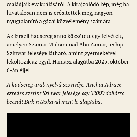
családjaik evakuálásáról. A kirajzolódó kép, még ha
hivatalosan nem is erősítették meg, nagyon
nyugtalanító a gázai közvélemény számára.
Az izraeli hadsereg anno közzétett egy felvételt,
amelyen Szamar Muhammad Abu Zamar, Jechíje
Szinwar felesége látható, amint gyermekeivel
leköltözik az egyik Hamász alagútba 2023. október
6-án éjjel.
A hadsereg arab nyelvű szóvivője, Avichai Adraee
ezredes szerint Szinwar felesége egy 32000 dollárra
becsült Birkin táskával ment le alagútba.