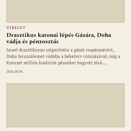
ÚJKELET
Drasztikus katonai lépés Gázára, Doha
vádja és pénzosztás
Izrael drasztikusan szigorította a gázai csapásmérést,
Doha Jeruzsálemet vádolja a béketerv csúszásával, míg a
Kneszet milliós koalíciós pénzeket hagyott jóvá.…
2026.08.04.