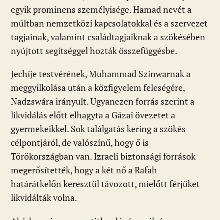
egyik prominens személyisége. Hamad nevét a
múltban nemzetközi kapcsolatokkal és a szervezet
tagjainak, valamint családtagjaiknak a szökésében
nyújtott segítséggel hozták összefüggésbe.
Jechíje testvérének, Muhammad Szinwarnak a
meggyilkolása után a közfigyelem feleségére,
Nadzswára irányult. Ugyanezen forrás szerint a
likvidálás előtt elhagyta a Gázai övezetet a
gyermekeikkel. Sok találgatás kering a szökés
célpontjáról, de valószínű, hogy ő is
Törökországban van. Izraeli biztonsági források
megerősítették, hogy a két nő a Rafah
határátkelőn keresztül távozott, mielőtt férjüket
likvidálták volna.