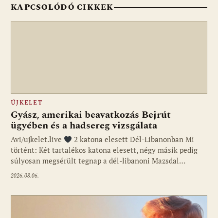
KAPCSOLÓDÓ CIKKEK
ÚJKELET
Gyász, amerikai beavatkozás Bejrút
ügyében és a hadsereg vizsgálata
Avi/ujkelet.live
2 katona elesett Dél-Libanonban Mi
történt: Két tartalékos katona elesett, négy másik pedig
súlyosan megsérült tegnap a dél-libanoni Mazsdal…
2026.08.06.