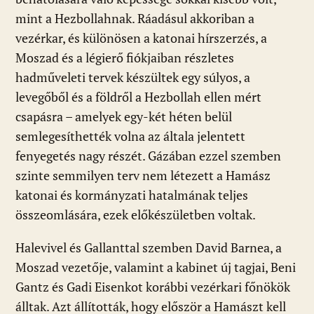
mint a Hezbollahnak. Ráadásul akkoriban a
vezérkar, és különösen a katonai hírszerzés, a
Moszad és a légierő fiókjaiban részletes
hadműveleti tervek készültek egy súlyos, a
levegőből és a földről a Hezbollah ellen mért
csapásra – amelyek egy-két héten belül
semlegesíthették volna az általa jelentett
fenyegetés nagy részét. Gázában ezzel szemben
szinte semmilyen terv nem létezett a Hamász
katonai és kormányzati hatalmának teljes
összeomlására, ezek előkészületben voltak.
Halevivel és Gallanttal szemben David Barnea, a
Moszad vezetője, valamint a kabinet új tagjai, Beni
Gantz és Gadi Eisenkot korábbi vezérkari főnökök
álltak. Azt állították, hogy először a Hamászt kell