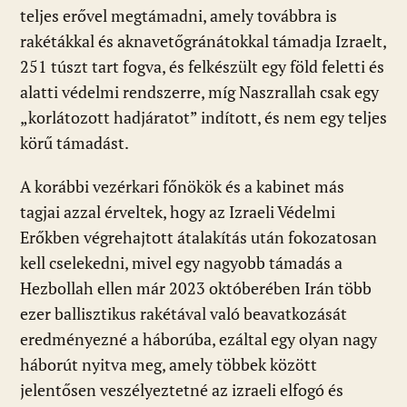
teljes erővel megtámadni, amely továbbra is
rakétákkal és aknavetőgránátokkal támadja Izraelt,
251 túszt tart fogva, és felkészült egy föld feletti és
alatti védelmi rendszerre, míg Naszrallah csak egy
„korlátozott hadjáratot” indított, és nem egy teljes
körű támadást.
A korábbi vezérkari főnökök és a kabinet más
tagjai azzal érveltek, hogy az Izraeli Védelmi
Erőkben végrehajtott átalakítás után fokozatosan
kell cselekedni, mivel egy nagyobb támadás a
Hezbollah ellen már 2023 októberében Irán több
ezer ballisztikus rakétával való beavatkozását
eredményezné a háborúba, ezáltal egy olyan nagy
háborút nyitva meg, amely többek között
jelentősen veszélyeztetné az izraeli elfogó és