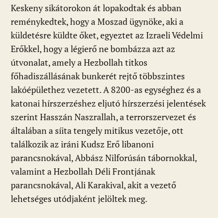
Keskeny sikátorokon át lopakodtak és abban
reménykedtek, hogy a Moszad ügynöke, aki a
küldetésre küldte őket, egyeztet az Izraeli Védelmi
Erőkkel, hogy a légierő ne bombázza azt az
útvonalat, amely a Hezbollah titkos
főhadiszállásának bunkerét rejtő többszintes
lakóépülethez vezetett. A 8200-as egységhez és a
katonai hírszerzéshez eljutó hírszerzési jelentések
szerint Hasszán Naszrallah, a terrorszervezet és
általában a síita tengely mitikus vezetője, ott
találkozik az iráni Kudsz Erő libanoni
parancsnokával, Abbász Nilforúsán tábornokkal,
valamint a Hezbollah Déli Frontjának
parancsnokával, Ali Karakival, akit a vezető
lehetséges utódjaként jelöltek meg.