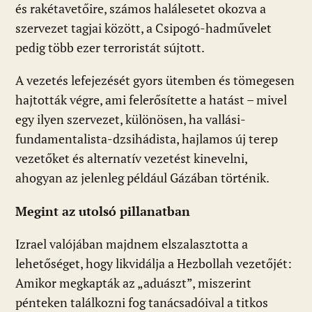
és rakétavetőire, számos halálesetet okozva a
szervezet tagjai között, a Csipogó-hadművelet
pedig több ezer terroristát sújtott.
A vezetés lefejezését gyors ütemben és tömegesen
hajtották végre, ami felerősítette a hatást – mivel
egy ilyen szervezet, különösen, ha vallási-
fundamentalista-dzsihádista, hajlamos új terep
vezetőket és alternatív vezetést kinevelni,
ahogyan az jelenleg például Gázában történik.
Megint az utolsó pillanatban
Izrael valójában majdnem elszalasztotta a
lehetőséget, hogy likvidálja a Hezbollah vezetőjét:
Amikor megkapták az „aduászt”, miszerint
pénteken találkozni fog tanácsadóival a titkos