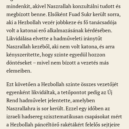
mindenkit, akivel Naszrallah konzultálni tudott és
megbízott benne. Elsőként Fuad Sukr került sorra,
aki a Hezbollah vezér jobbkeze és fő tanácsadója
volt a katonai erő alkalmazásának kérdésében.
Likvidálása elvette a hadműveleti iránytűt
Naszrallah kezéből, aki nem volt katona, és arra
kényszerítette, hogy szinte egyedül hozzon
döntéseket – mivel nem bízott a vezetés más
elemeiben.
Ezt követően a Hezbollah szinte összes vezetőjét
egyenként likvidáltak, a tetőpontot pedig az Új
Rend hadművelet jelentette, amelyben
Naszrallahra is sor került. Ezzel egy időben az
izraeli hadsereg szisztematikusan csapásokat mért
a Hezbollah páncéltörő rakétákért felelős sejtjeire