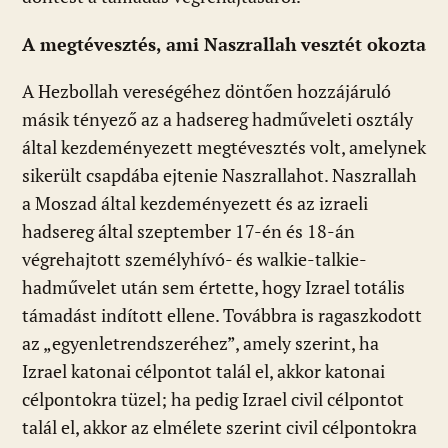
A megtévesztés, ami Naszrallah
vesztét okozta
A Hezbollah vereségéhez döntően hozzájáruló
másik tényező az a hadsereg hadműveleti osztály
által kezdeményezett megtévesztés volt, amelynek
sikerült csapdába ejtenie Naszrallahot. Naszrallah
a Moszad által kezdeményezett és az izraeli
hadsereg által szeptember 17-én és 18-án
végrehajtott személyhívó- és walkie-talkie-
hadművelet után sem értette, hogy Izrael totális
támadást indított ellene. Továbbra is ragaszkodott
az „egyenletrendszeréhez”, amely szerint, ha
Izrael katonai célpontot talál el, akkor katonai
célpontokra tüzel; ha pedig Izrael civil célpontot
talál el, akkor az elmélete szerint civil célpontokra