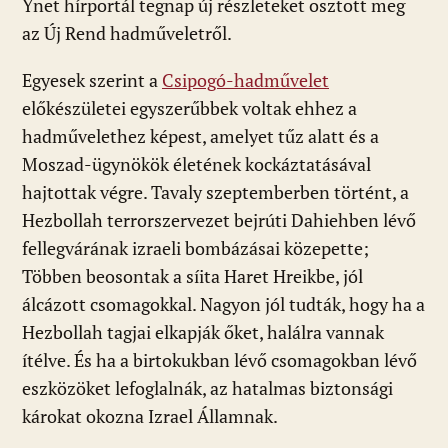
Ynet hírportál tegnap új részleteket osztott meg
az Új Rend hadműveletről.
Egyesek szerint a
Csipogó-hadművelet
előkészületei egyszerűbbek voltak ehhez a
hadművelethez képest, amelyet tűz alatt és a
Moszad-ügynökök életének kockáztatásával
hajtottak végre. Tavaly szeptemberben történt, a
Hezbollah terrorszervezet bejrúti Dahiehben lévő
fellegvárának izraeli bombázásai közepette;
Többen beosontak a síita Haret Hreikbe, jól
álcázott csomagokkal. Nagyon jól tudták, hogy ha a
Hezbollah tagjai elkapják őket, halálra vannak
ítélve. És ha a birtokukban lévő csomagokban lévő
eszközöket lefoglalnák, az hatalmas biztonsági
károkat okozna Izrael Államnak.