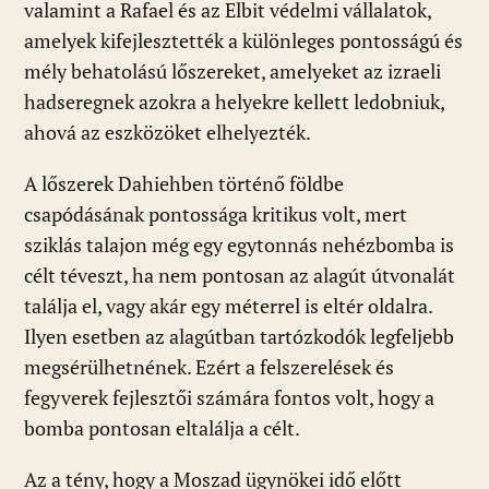
valamint a Rafael és az Elbit védelmi vállalatok,
amelyek kifejlesztették a különleges pontosságú és
mély behatolású lőszereket, amelyeket az izraeli
hadseregnek azokra a helyekre kellett ledobniuk,
ahová az eszközöket elhelyezték.
A lőszerek Dahiehben történő földbe
csapódásának pontossága kritikus volt, mert
sziklás talajon még egy egytonnás nehézbomba is
célt téveszt, ha nem pontosan az alagút útvonalát
találja el, vagy akár egy méterrel is eltér oldalra.
Ilyen esetben az alagútban tartózkodók legfeljebb
megsérülhetnének. Ezért a felszerelések és
fegyverek fejlesztői számára fontos volt, hogy a
bomba pontosan eltalálja a célt.
Az a tény, hogy a Moszad ügynökei idő előtt