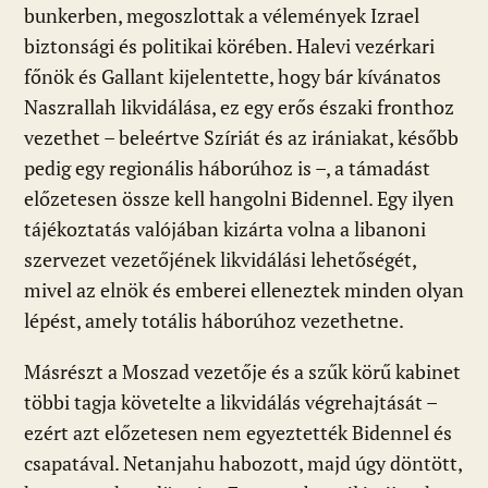
bunkerben, megoszlottak a vélemények Izrael
biztonsági és politikai körében. Halevi vezérkari
főnök és Gallant kijelentette, hogy bár kívánatos
Naszrallah likvidálása, ez egy erős északi fronthoz
vezethet – beleértve Szíriát és az irániakat, később
pedig egy regionális háborúhoz is –, a támadást
előzetesen össze kell hangolni Bidennel. Egy ilyen
tájékoztatás valójában kizárta volna a libanoni
szervezet vezetőjének likvidálási lehetőségét,
mivel az elnök és emberei elleneztek minden olyan
lépést, amely totális háborúhoz vezethetne.
Másrészt a Moszad vezetője és a szűk körű kabinet
többi tagja követelte a likvidálás végrehajtását –
ezért azt előzetesen nem egyeztették Bidennel és
csapatával. Netanjahu habozott, majd úgy döntött,