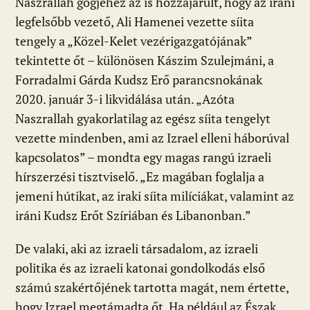
Naszrallah gőgjéhez az is hozzájárult, hogy az iráni
legfelsőbb vezető, Ali Hamenei vezette síita
tengely a „Közel-Kelet vezérigazgatójának”
tekintette őt – különösen Kászim Szulejmáni, a
Forradalmi Gárda Kudsz Erő parancsnokának
2020. január 3-i likvidálása után. „Azóta
Naszrallah gyakorlatilag az egész síita tengelyt
vezette mindenben, ami az Izrael elleni háborúval
kapcsolatos” – mondta egy magas rangú izraeli
hírszerzési tisztviselő. „Ez magában foglalja a
jemeni hútikat, az iraki síita milíciákat, valamint az
iráni Kudsz Erőt Szíriában és Libanonban.”
De valaki, aki az izraeli társadalom, az izraeli
politika és az izraeli katonai gondolkodás első
számú szakértőjének tartotta magát, nem értette,
hogy Izrael megtámadta őt. Ha például az Észak