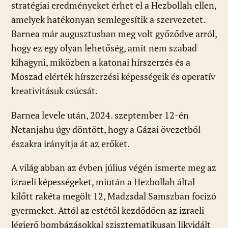
stratégiai eredményeket érhet el a Hezbollah ellen,
amelyek hatékonyan semlegesítik a szervezetet.
Barnea már augusztusban meg volt győződve arról,
hogy ez egy olyan lehetőség, amit nem szabad
kihagyni, miközben a katonai hírszerzés és a
Moszad elérték hírszerzési képességeik és operatív
kreativitásuk csúcsát.
Barnea levele után, 2024. szeptember 12-én
Netanjahu úgy döntött, hogy a Gázai övezetből
északra irányítja át az erőket.
A világ abban az évben július végén ismerte meg az
izraeli képességeket, miután a Hezbollah által
kilőtt rakéta megölt 12, Madzsdal Samszban focizó
gyermeket. Attól az estétől kezdődően az izraeli
légierő bombázásokkal szisztematikusan likvidált