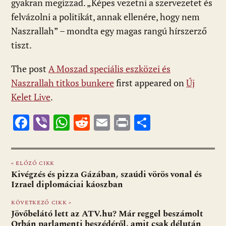
gyakran megizzad. „Képes vezetni a szervezetet és
felvázolni a politikát, annak ellenére, hogy nem
Naszrallah” – mondta egy magas rangú hírszerző
tiszt.
The post
A Moszad speciális eszközei és
Naszrallah titkos bunkere
first appeared on
Új
Kelet Live
.
F
Vi
W
R
E
Pr
O
ac
b
h
e
m
in
ss
e
er
at
d
ai
t
za
« ELŐZŐ CIKK
b
s
di
l
m
Kivégzés és pizza Gázában, szaúdi vörös vonal és
o
A
t
e
Izrael diplomáciai káoszban
o
p
g
KÖVETKEZŐ CIKK »
Jövőbelátó lett az ATV.hu? Már reggel beszámolt
k
p
Orbán parlamenti beszédéről, amit csak délután