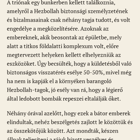
A triónak egy bunkerben kellett találkoznia,
amelyről a Hezbollah biztonsági személyzetének
és bizalmasainak csak néhány tagja tudott, és volt
engedélye a megközelítésére. Azoknak az
embereknek, akik beosontak az épületbe, mely
alatt a titkos földalatti komplexum volt, előre
megtervezett helyeken kellett elhelyezniük az
eszközöket. Úgy becsülték, hogy a küldetésből való
biztonságos visszatérés esélye 50-50%, mivel még
ha nem is kapják el a környéken barangoló
Hezbollah-tagok, jó esély van rá, hogy a légierő
által ledobott bombák repeszei eltalálják őket.
Néhány órával azelőtt, hogy ezek a bátor emberek
elindultak, nehéz beszélgetés zajlott le közöttük és
az összekötőjük között. Azt mondták, készen
állnak teljesíteni a rájuk bízott veszélyes és