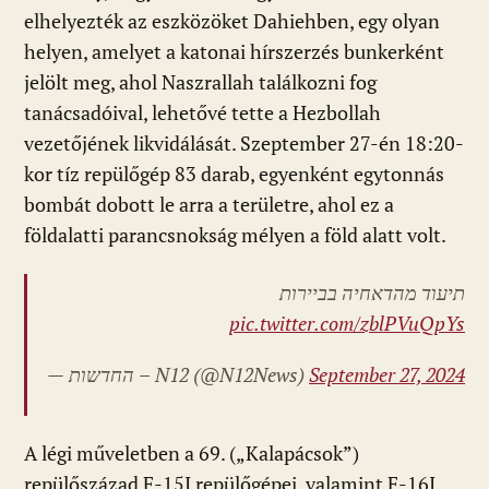
elhelyezték az eszközöket Dahiehben, egy olyan
helyen, amelyet a katonai hírszerzés bunkerként
jelölt meg, ahol Naszrallah találkozni fog
tanácsadóival, lehetővé tette a Hezbollah
vezetőjének likvidálását. Szeptember 27-én 18:20-
kor tíz repülőgép 83 darab, egyenként egytonnás
bombát dobott le arra a területre, ahol ez a
földalatti parancsnokság mélyen a föld alatt volt.
תיעוד מהדאחיה בביירות
pic.twitter.com/zblPVuQpYs
— החדשות – N12 (@N12News)
September 27, 2024
A légi műveletben a 69. („Kalapácsok”)
repülőszázad F-15I repülőgépei, valamint F-16I