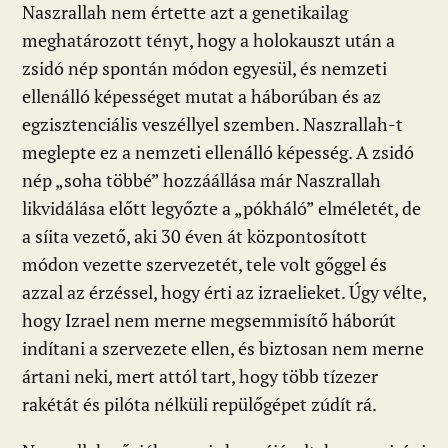
Naszrallah nem értette azt a genetikailag
meghatározott tényt, hogy a holokauszt után a
zsidó nép spontán módon egyesül, és nemzeti
ellenálló képességet mutat a háborúban és az
egzisztenciális veszéllyel szemben. Naszrallah-t
meglepte ez a nemzeti ellenálló képesség. A zsidó
nép „soha többé” hozzáállása már Naszrallah
likvidálása előtt legyőzte a „pókháló” elméletét, de
a síita vezető, aki 30 éven át központosított
módon vezette szervezetét, tele volt gőggel és
azzal az érzéssel, hogy érti az izraelieket. Úgy vélte,
hogy Izrael nem merne megsemmisítő háborút
indítani a szervezete ellen, és biztosan nem merne
ártani neki, mert attól tart, hogy több tízezer
rakétát és pilóta nélküli repülőgépet zúdít rá.