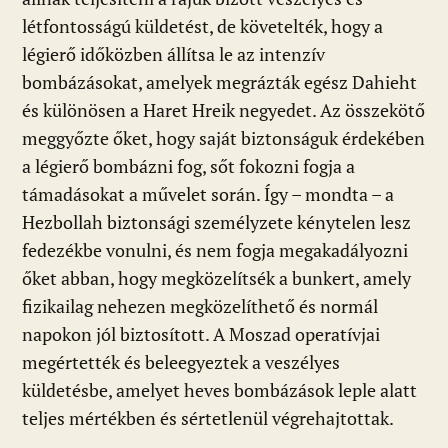
létfontosságú küldetést, de követelték, hogy a
légierő időközben állítsa le az intenzív
bombázásokat, amelyek megrázták egész Dahieht
és különösen a Haret Hreik negyedet. Az összekötő
meggyőzte őket, hogy saját biztonságuk érdekében
a légierő bombázni fog, sőt fokozni fogja a
támadásokat a művelet során. Így – mondta – a
Hezbollah biztonsági személyzete kénytelen lesz
fedezékbe vonulni, és nem fogja megakadályozni
őket abban, hogy megközelítsék a bunkert, amely
fizikailag nehezen megközelíthető és normál
napokon jól biztosított. A Moszad operatívjai
megértették és beleegyeztek a veszélyes
küldetésbe, amelyet heves bombázások leple alatt
teljes mértékben és sértetlenül végrehajtottak.