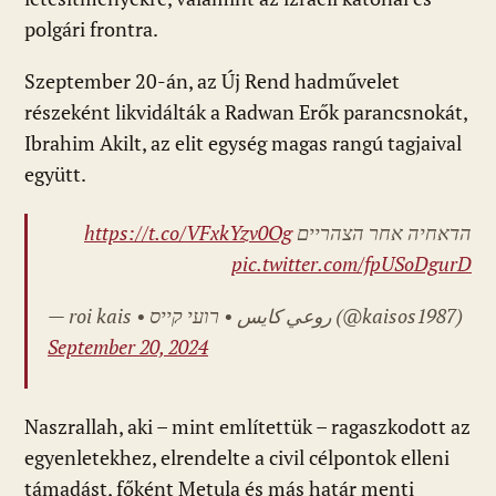
polgári frontra.
Szeptember 20-án, az Új Rend hadművelet
részeként likvidálták a Radwan Erők parancsnokát,
Ibrahim Akilt, az elit egység magas rangú tagjaival
együtt.
https://t.co/VFxkYzv0Og
הדאחיה אחר הצהריים
pic.twitter.com/fpUSoDgurD
— roi kais • روعي كايس • רועי קייס (@kaisos1987)
September 20, 2024
Naszrallah, aki – mint említettük – ragaszkodott az
egyenletekhez, elrendelte a civil célpontok elleni
támadást, főként Metula és más határ menti