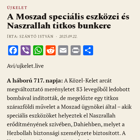
ÚJKELET
A Moszad speciális eszközei és
Naszrallah titkos bunkere
ÍRTA: SZÁNTÓ ISTVÁN ·
2025.09.22.
F
Vi
W
R
E
Pr
O
ac
b
h
e
m
in
ss
Avi/ujkelet.live
e
er
at
d
ai
t
za
b
s
di
l
m
A háború 717. napja:
A Közel-Kelet arcát
o
A
t
e
megváltoztató merényletet 83 levegőből ledobott
o
p
g
bombával indították, de megelőzte egy titkos
szárazföldi művelet a Moszad ügynökei által – akik
k
p
speciális eszközöket helyeztek el Naszrallah
erődítményének szívében, Dahiehben, melyet a
Hezbollah biztonsági személyzete biztosított. A