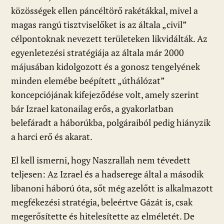
közösségek ellen páncéltörő rakétákkal, mivel a
magas rangú tisztviselőket is az általa „civil”
célpontoknak nevezett területeken likvidálták. Az
egyenletezési stratégiája az általa már 2000
májusában kidolgozott és a gonosz tengelyének
minden elemébe beépített „úthálózat”
koncepciójának kifejeződése volt, amely szerint
bár Izrael katonailag erős, a gyakorlatban
belefáradt a háborúkba, polgáraiból pedig hiányzik
a harci erő és akarat.
El kell ismerni, hogy Naszrallah nem tévedett
teljesen: Az Izrael és a hadserege által a második
libanoni háború óta, sőt még azelőtt is alkalmazott
megfékezési stratégia, beleértve Gázát is, csak
megerősítette és hitelesítette az elméletét. De