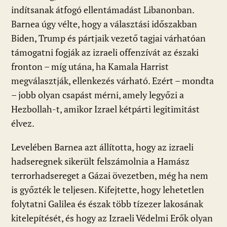
indítsanak átfogó ellentámadást Libanonban.
Barnea úgy vélte, hogy a választási időszakban
Biden, Trump és pártjaik vezető tagjai várhatóan
támogatni fogják az izraeli offenzívát az északi
fronton – míg utána, ha Kamala Harrist
megválasztják, ellenkezés várható. Ezért – mondta
– jobb olyan csapást mérni, amely legyőzi a
Hezbollah-t, amikor Izrael kétpárti legitimitást
élvez.
Levelében Barnea azt állította, hogy az izraeli
hadseregnek sikerült felszámolnia a Hamász
terrorhadsereget a Gázai övezetben, még ha nem
is győzték le teljesen. Kifejtette, hogy lehetetlen
folytatni Galilea és észak több tízezer lakosának
kitelepítését, és hogy az Izraeli Védelmi Erők olyan