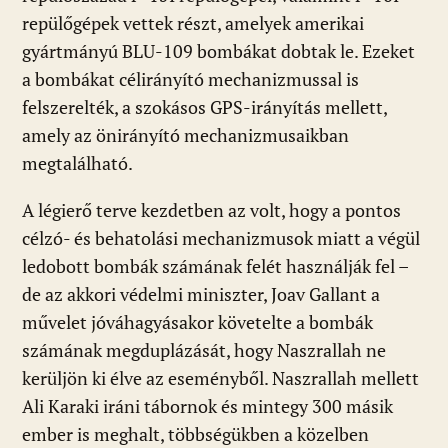
repülőgépek vettek részt, amelyek amerikai
gyártmányú BLU-109 bombákat dobtak le. Ezeket
a bombákat célirányító mechanizmussal is
felszerelték, a szokásos GPS-irányítás mellett,
amely az önirányító mechanizmusaikban
megtalálható.
A légierő terve kezdetben az volt, hogy a pontos
célzó- és behatolási mechanizmusok miatt a végül
ledobott bombák számának felét használják fel –
de az akkori védelmi miniszter, Joav Gallant a
művelet jóváhagyásakor követelte a bombák
számának megduplázását, hogy Naszrallah ne
kerüljön ki élve az eseményből. Naszrallah mellett
Ali Karaki iráni tábornok és mintegy 300 másik
ember is meghalt, többségükben a közelben