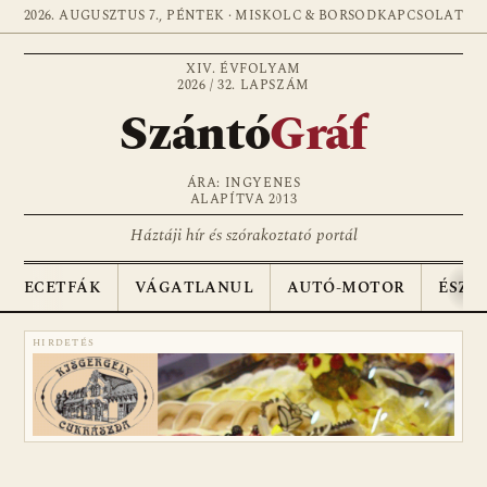
2026. AUGUSZTUS 7., PÉNTEK · MISKOLC & BORSOD
KAPCSOLAT
XIV. ÉVFOLYAM
2026 / 32. LAPSZÁM
Szántó
Gráf
ÁRA: INGYENES
ALAPÍTVA 2013
Háztáji hír és szórakoztató portál
ECETFÁK
VÁGATLANUL
AUTÓ-MOTOR
ÉSZA
HIRDETÉS