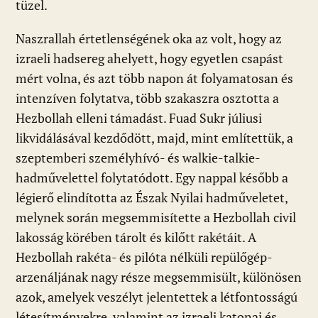
tüzel.
Naszrallah értetlenségének oka az volt, hogy az
izraeli hadsereg ahelyett, hogy egyetlen csapást
mért volna, és azt több napon át folyamatosan és
intenzíven folytatva, több szakaszra osztotta a
Hezbollah elleni támadást. Fuad Sukr júliusi
likvidálásával kezdődött, majd, mint említettük, a
szeptemberi személyhívó- és walkie-talkie-
hadművelettel folytatódott. Egy nappal később a
légierő elindította az Észak Nyilai hadműveletet,
melynek során megsemmisítette a Hezbollah civil
lakosság körében tárolt és kilőtt rakétáit. A
Hezbollah rakéta- és pilóta nélküli repülőgép-
arzenáljának nagy része megsemmisült, különösen
azok, amelyek veszélyt jelentettek a létfontosságú
létesítményekre, valamint az izraeli katonai és