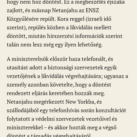
hogy nem hoz döntést. Ez a megbeszélés éjszaka
zajlott, és másnap Netanjahu az ENSZ
Közgyűlésére repült. Kora reggel (izraeli idő
szerint), repülés közben a likvidálás mellett
döntött, miután hírszerzési információk szerint
talán nem lesz még egy ilyen lehetőség.
A miniszterelnök először haza telefonált, és
utasítást adott a biztonsági szervezetek egyik
vezetőjének a likvidálás végrehajtására; ugyanaz a
személy azonban követelte, hogy a döntést
rendezett eljárás keretében hozzák meg.
Netanjahu megérkezett New Yorkba, és
szállodájából egy telefonhívás során konzultációt
folytatott a védelmi szervezetek vezetőivel és
miniszterekkel – és akkor hozták meg a végső
döntést a támadás végrehajtásáról.