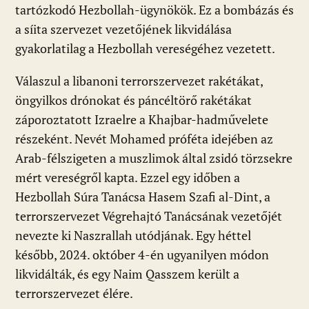
tartózkodó Hezbollah-ügynökök. Ez a bombázás és
a síita szervezet vezetőjének likvidálása
gyakorlatilag a Hezbollah vereségéhez vezetett.
Válaszul a libanoni terrorszervezet rakétákat,
öngyilkos drónokat és páncéltörő rakétákat
záporoztatott Izraelre a Khajbar-hadművelete
részeként. Nevét Mohamed próféta idejében az
Arab-félszigeten a muszlimok által zsidó törzsekre
mért vereségről kapta. Ezzel egy időben a
Hezbollah Súra Tanácsa Hasem Szafi al-Dint, a
terrorszervezet Végrehajtó Tanácsának vezetőjét
nevezte ki Naszrallah utódjának. Egy héttel
később, 2024. október 4-én ugyanilyen módon
likvidálták, és egy Naim Qasszem került a
terrorszervezet élére.