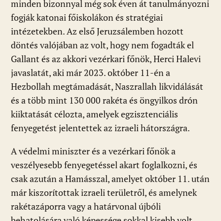
minden bizonnyal még sok éven át tanulmányozni
fogják katonai főiskolákon és stratégiai
intézetekben. Az első Jeruzsálemben hozott
döntés valójában az volt, hogy nem fogadták el
Gallant és az akkori vezérkari főnök, Herci Halevi
javaslatát, aki már 2023. október 11-én a
Hezbollah megtámadását, Naszrallah likvidálását
és a több mint 130 000 rakéta és öngyilkos drón
kiiktatását célozta, amelyek egzisztenciális
fenyegetést jelentettek az izraeli hátországra.
A védelmi miniszter és a vezérkari főnök a
veszélyesebb fenyegetéssel akart foglalkozni, és
csak azután a Hamásszal, amelyet október 11. után
már kiszorítottak izraeli területről, és amelynek
rakétazáporra vagy a határvonal újbóli
behatolására való képessége sokkal kisebb volt,