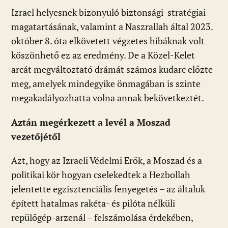
Izrael helyesnek bizonyuló biztonsági-stratégiai
magatartásának, valamint a Naszrallah által 2023.
október 8. óta elkövetett végzetes hibáknak volt
köszönhető ez az eredmény. De a Közel-Kelet
arcát megváltoztató drámát számos kudarc előzte
meg, amelyek mindegyike önmagában is szinte
megakadályozhatta volna annak bekövetkeztét.
Aztán megérkezett a levél a Moszad
vezetőjétől
Azt, hogy az Izraeli Védelmi Erők, a Moszad és a
politikai kör hogyan cselekedtek a Hezbollah
jelentette egzisztenciális fenyegetés – az általuk
épített hatalmas rakéta- és pilóta nélküli
repülőgép-arzenál – felszámolása érdekében,