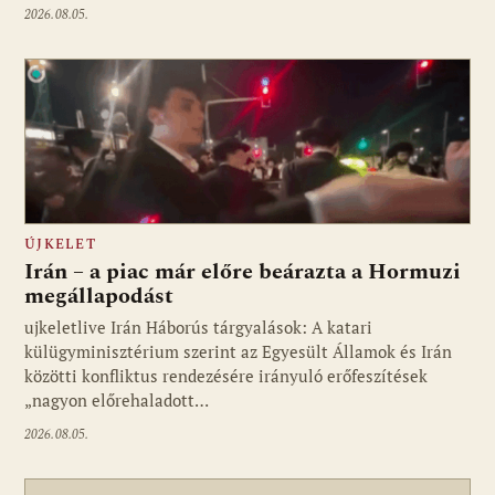
2026.08.05.
ÚJKELET
Irán – a piac már előre beárazta a Hormuzi
megállapodást
ujkeletlive Irán Háborús tárgyalások: A katari
Fotó: ujkelet.live
külügyminisztérium szerint az Egyesült Államok és Irán
közötti konfliktus rendezésére irányuló erőfeszítések
„nagyon előrehaladott…
2026.08.05.