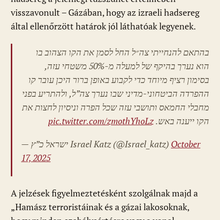
visszavonult – Gázában, hogy az izraeli hadsereg
által ellenőrzött határok jól láthatóak legyenek.
בהתאם להנחייתי צה״ל החל לסמן את הקו הצהוב בו
הוא נערך בהיקף של למעלה מ-50% משטחי עזה,
בסימון רציף מיוחד כדי לקבוע באופן ברור היכן עובר קו
ההפרדה הביטחוני-מדיני שבו נערך צה”ל, ולהתריע בפני
מחבלי החמאס ותושבי עזה שכל הפרה וניסיון לחצות את
pic.twitter.com/zmothYhoLz
הקו ייענה באש.
— ישראל כ”ץ Israel Katz (@Israel_katz)
October
17, 2025
A jelzések figyelmeztetésként szolgálnak majd a
„Hamász terroristáinak és a gázai lakosoknak,