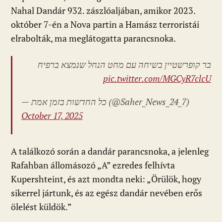
Nahal Dandár 932. zászlóaljában, amikor 2023.
október 7-én a Nova partin a Hamász terroristái
elrabolták, ma meglátogatta parancsnoka.
בר קופרשטיין בשיחה עם מחט הנחל שנמצא ברפיח
pic.twitter.com/MGCyR7clcU
— כל החדשות בזמן אמת (@Saher_News_24_7)
October 17, 2025
A találkozó során a dandár parancsnoka, a jelenleg
Rafahban állomásozó „A” ezredes felhívta
Kupershteint, és azt mondta neki: „Örülök, hogy
sikerrel jártunk, és az egész dandár nevében erős
ölelést küldök.”