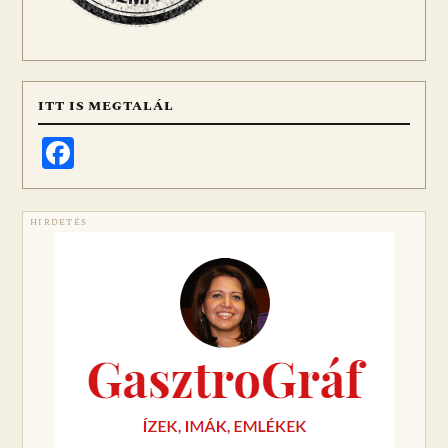
ITT IS MEGTALÁL
Facebook
HIRDETÉS