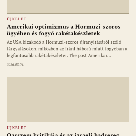
ÚJKELET
Amerikai optimizmus a Hormuzi-szoros
ügyében és fogyó rakétakészletek
Az USA bizakodó a Hormuzi-szoros újranyitásáról szóló
tárgyalásokon, miközben az iráni háború miatt fogyóban a
legfontosabb rakétakészletei. The post Amerikai…
2026.08.04.
ÚJKELET
Qasszem kritikája és az izraeli hadsereg