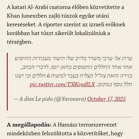
A katari Al-Arabi csatorna élőben közvetítette a
Khan Juneszben zajló túszok egyike utáni
kereséseket. A riporter szerint az izraeli erőknek
korábban hat túszt sikerült lokalizálniuk a
térségben.
ערוץ אל-ערבי משדר בלייב שלו תיעוד מעבודות החיפוש
אחר אחד החללים החטופים בחאן יונס. לדברי הכתב,
בזירה הזאת צה”ל הצליח בעבר למשות 6 חללים וכי ישנו
pic.twitter.com/T3lKzodlLX
חלל נוסף במקום.
— A dios Le pido
(@Yaronara)
October 17, 2025
A megállapodás:
A Hamász terrorszervezet
mindeközben felszólította a közvetítőket, hogy