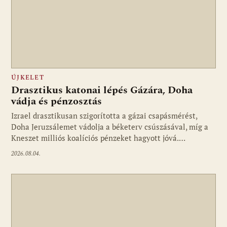
ÚJKELET
Drasztikus katonai lépés Gázára, Doha
vádja és pénzosztás
Izrael drasztikusan szigorította a gázai csapásmérést,
Doha Jeruzsálemet vádolja a béketerv csúszásával, míg a
Kneszet milliós koalíciós pénzeket hagyott jóvá.…
2026.08.04.