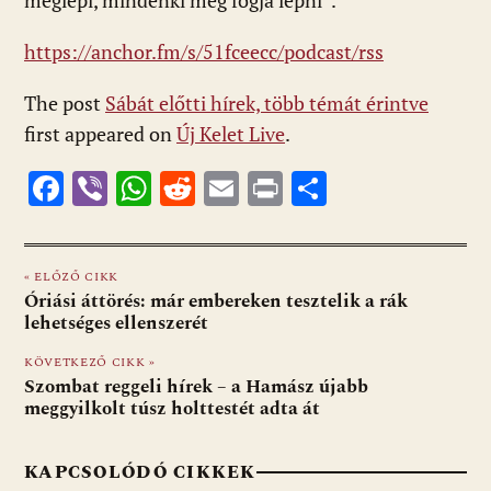
meglépi, mindenki meg fogja lépni”.
https://anchor.fm/s/51fceecc/podcast/rss
The post
Sábát előtti hírek, több témát érintve
first appeared on
Új Kelet Live
.
F
Vi
W
R
E
Pr
O
ac
b
h
e
m
in
ss
e
er
at
d
ai
t
za
« ELŐZŐ CIKK
b
s
di
l
m
Óriási áttörés: már embereken tesztelik a rák
o
A
t
e
lehetséges ellenszerét
o
p
g
KÖVETKEZŐ CIKK »
Szombat reggeli hírek – a Hamász újabb
k
p
meggyilkolt túsz holttestét adta át
KAPCSOLÓDÓ CIKKEK