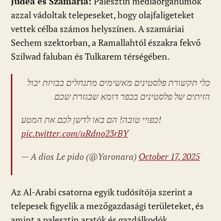
Júdea és Szamária:
Palesztin médiaorgánumok
azzal vádoltak telepeseket, hogy olajfaligeteket
vettek célba számos helyszínen. A szamáriai
Sechem szektorban, a Ramallahtól északra fekvő
Szilwad faluban és Tulkarem térségében.
כלי תקשורת פלסטינים מאשימים מתנחלים בבזיזת יבול
הזיתים של פלסטינים בכפר דומא שבגזרת שכם
כפויי טובה! הם באו לדשן לכם את המטע!
pic.twitter.com/uRdno23rBY
— A dios Le pido
(@Yaronara)
October 17, 2025
Az Al-Arabi csatorna egyik tudósítója szerint a
telepesek figyelik a mezőgazdasági területeket, és
amint a palesztin aratók és gazdálkodók