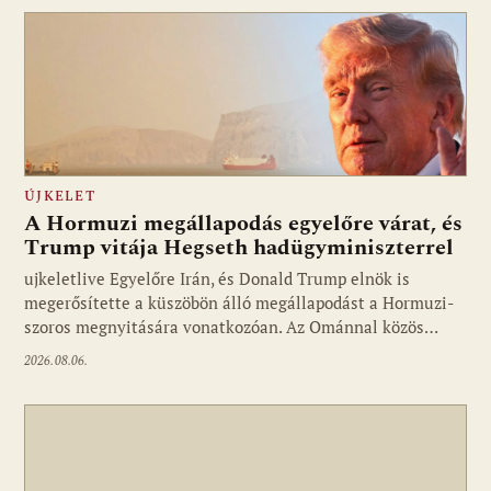
ÚJKELET
A Hormuzi megállapodás egyelőre várat, és
Trump vitája Hegseth hadügyminiszterrel
ujkeletlive Egyelőre Irán, és Donald Trump elnök is
Fotó: ujkelet.live
megerősítette a küszöbön álló megállapodást a Hormuzi-
szoros megnyitására vonatkozóan. Az Ománnal közös…
2026.08.06.