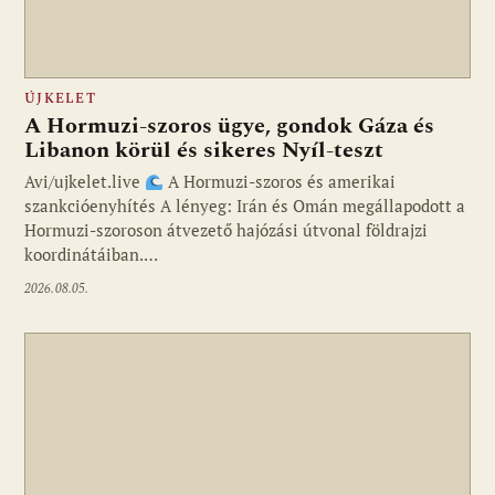
ÚJKELET
A Hormuzi-szoros ügye, gondok Gáza és
Libanon körül és sikeres Nyíl-teszt
Avi/ujkelet.live
A Hormuzi-szoros és amerikai
szankcióenyhítés A lényeg: Irán és Omán megállapodott a
Hormuzi-szoroson átvezető hajózási útvonal földrajzi
koordinátáiban.…
2026.08.05.