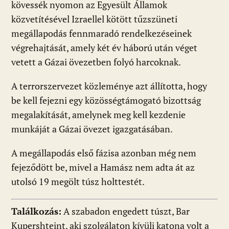
kövessék nyomon az Egyesült Államok
közvetítésével Izraellel kötött tűzszüneti
megállapodás fennmaradó rendelkezéseinek
végrehajtását, amely két év háború után véget
vetett a Gázai övezetben folyó harcoknak.
A terrorszervezet közleménye azt állította, hogy
be kell fejezni egy közösségtámogató bizottság
megalakítását, amelynek meg kell kezdenie
munkáját a Gázai övezet igazgatásában.
A megállapodás első fázisa azonban még nem
fejeződött be, mivel a Hamász nem adta át az
utolsó 19 megölt túsz holttestét.
Találkozás:
A szabadon engedett túszt, Bar
Kupershteint, aki szolgálaton kívüli katona volt a