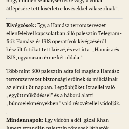
hogy minden szabálysértésre vagy a vonal
átlépésére tett kísérletre lövésekkel válaszolnak”.
Kivégzések:
Egy, a Hamász terrorszervezet
ellenfeleivel kapcsolatban álló palesztin Telegram-
fiók Hamász és ISIS operatívok kivégzéséről
készült fotókat tett közzé, és ezt írta: „Hamász és
ISIS, ugyanazon érme két oldala.”
Több mint 300 palesztin adta fel magát a Hamász
terrorszervezet biztonsági erőinek és milíciáinak
az elmúlt öt napban. Legtöbbjüket Izraellel való
„együttműködéssel” és a háború alatti
„bűncselekményekben” való részvétellel vádolják.
Mindennapok:
Egy videón a dél-gázai Khan
Junesz strandján palesztin tömegek láthatók,