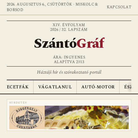
2026. AUGUSZTUS 6., CSÜTÖRTÖK · MISKOLC &
KAPCSOLAT
BORSOD
XIV. ÉVFOLYAM
2026 / 32. LAPSZÁM
Szántó
Gráf
ÁRA: INGYENES
ALAPÍTVA 2013
Háztáji hír és szórakoztató portál
ECETFÁK
VÁGATLANUL
AUTÓ-MOTOR
ÉSZA
HIRDETÉS