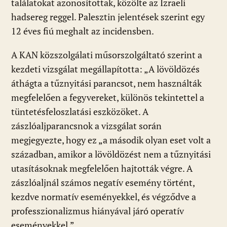
találatokat azonosítottak, közölte az Izraeli
hadsereg reggel. Palesztin jelentések szerint egy
12 éves fiú meghalt az incidensben.
A KAN közszolgálati műsorszolgáltató szerint a
kezdeti vizsgálat megállapította: „A lövöldözés
áthágta a tűznyitási parancsot, nem használták
megfelelően a fegyvereket, különös tekintettel a
tüntetésfeloszlatási eszközöket. A
zászlóaljparancsnok a vizsgálat során
megjegyezte, hogy ez „a második olyan eset volt a
században, amikor a lövöldözést nem a tűznyitási
utasításoknak megfelelően hajtották végre. A
zászlóaljnál számos negatív esemény történt,
kezdve normatív eseményekkel, és végződve a
professzionalizmus hiányával járó operatív
eseményekkel.”