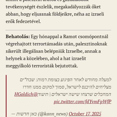
tevékenységét észlelik, megakadályozzák őket
abban, hogy eljussnak földjeikre, néha az izraeli
erők fedezetével.
Behatolás:
Egy hónappal a Ramot csomópontnál
végrehajtott terrortámadás után, palesztinoknak
sikerült illegálisan belépniük Izraelbe, annak a
helynek a közelében, ahol a hat izraelit
meggyilkoló terroristák bejutottak.
למעלה מחודש לאחר הפיגוע בצומת רמות: שבח”ים
מצליחים להיכנס לישראל, סמוך למקום ממנו חדרו
@HGoldich
המחבלים שרצחו שישה ישראלים | תיעוד
pic.twitter.com/fdYvmFpWfP
— כאן חדשות (@kann_news)
October 17, 2025