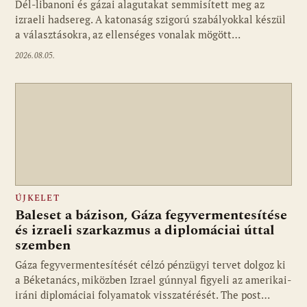
Dél-libanoni és gázai alagutakat semmisített meg az
izraeli hadsereg. A katonaság szigorú szabályokkal készül
a választásokra, az ellenséges vonalak mögött…
2026.08.05.
ÚJKELET
Baleset a bázison, Gáza fegyvermentesítése
és izraeli szarkazmus a diplomáciai úttal
szemben
Gáza fegyvermentesítését célzó pénzügyi tervet dolgoz ki
a Béketanács, miközben Izrael gúnnyal figyeli az amerikai-
iráni diplomáciai folyamatok visszatérését. The post…