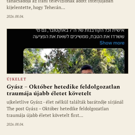
tanácsadója az iráni televíziónak adott interjújában
kijelentette, hogy Teherán…
2026.08.04.
ÚJKELET
Gyász – Október hetedike feldolgozatlan
traumája újabb életet követelt
ujkeletlive Gyász - élet nélkül találták barátnője sírjánál
Fotó: ujkelet.live
The post Gyász – Október hetedike feldolgozatlan
traumája újabb életet követelt first…
2026.08.04.