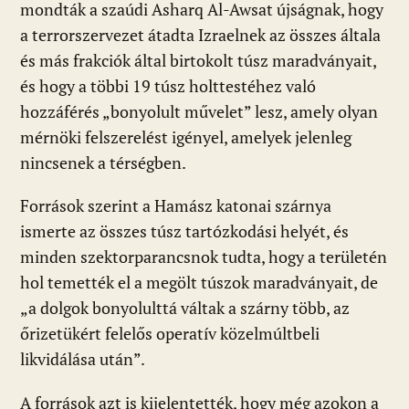
mondták a szaúdi Asharq Al-Awsat újságnak, hogy
a terrorszervezet átadta Izraelnek az összes általa
és más frakciók által birtokolt túsz maradványait,
és hogy a többi 19 túsz holttestéhez való
hozzáférés „bonyolult művelet” lesz, amely olyan
mérnöki felszerelést igényel, amelyek jelenleg
nincsenek a térségben.
Források szerint a Hamász katonai szárnya
ismerte az összes túsz tartózkodási helyét, és
minden szektorparancsnok tudta, hogy a területén
hol temették el a megölt túszok maradványait, de
„a dolgok bonyolulttá váltak a szárny több, az
őrizetükért felelős operatív közelmúltbeli
likvidálása után”.
A források azt is kijelentették, hogy még azokon a