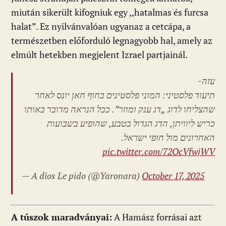
miután sikerült kifogniuk egy ,,hatalmas és furcsa
halat”. Ez nyilvánvalóan ugyanaz a cetcápa, a
természetben előforduló legnagyobb hal, amely az
elmúlt hetekben megjelent Izrael partjainál.
עזה-
תיעוד פלסטיני: המוני פלסטינים בחוף חאן יונס לאחר
שהצליחו לדוג „דג ענק ומוזר”. ככל הנראה מדובר באותו
כריש ליוויתן, הדג הגדול בטבע, שהופיע בשבועות
האחרונים מול חופי ישראל.
pic.twitter.com/72OcVfwjWV
— A dios Le pido
(@Yaronara)
October 17, 2025
A túszok maradványai:
A Hamász forrásai azt