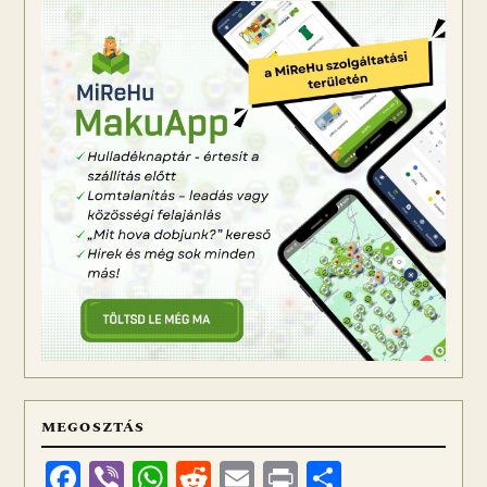
MEGOSZTÁS
Facebook
Viber
WhatsApp
Reddit
Email
Print
Ossza