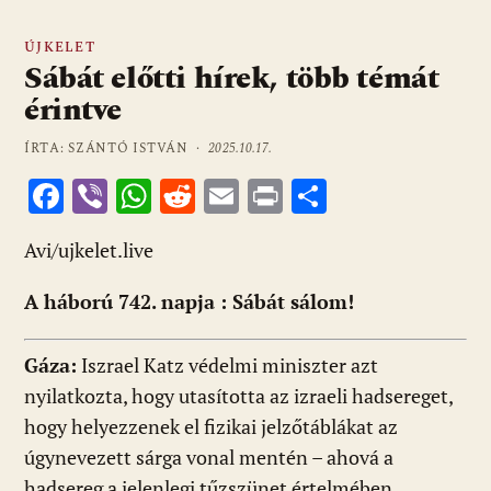
ÚJKELET
Sábát előtti hírek, több témát
érintve
ÍRTA: SZÁNTÓ ISTVÁN ·
2025.10.17.
F
Vi
W
R
E
Pr
O
ac
b
h
e
m
in
ss
Avi/ujkelet.live
e
er
at
d
ai
t
za
b
s
di
l
m
A háború 742. napja
: Sábát sálom!
o
A
t
e
o
p
g
Gáza:
Iszrael Katz védelmi miniszter azt
k
p
nyilatkozta, hogy utasította az izraeli hadsereget,
hogy helyezzenek el fizikai jelzőtáblákat az
úgynevezett sárga vonal mentén – ahová a
hadsereg a jelenlegi tűzszünet értelmében