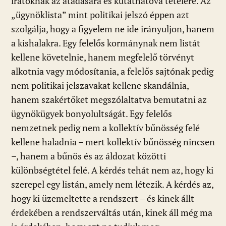
iratoknak az átadására és kutathatóvá tételére. Az
„ügynöklista” mint politikai jelszó éppen azt
szolgálja, hogy a figyelem ne ide irányuljon, hanem
a kishalakra. Egy felelős kormánynak nem listát
kellene követelnie, hanem megfelelő törvényt
alkotnia vagy módosítania, a felelős sajtónak pedig
nem politikai jelszavakat kellene skandálnia,
hanem szakértőket megszólaltatva bemutatni az
ügynökügyek bonyolultságát. Egy felelős
nemzetnek pedig nem a kollektív bűnösség felé
kellene haladnia – mert kollektív bűnösség nincsen
–, hanem a bűnös és az áldozat közötti
különbségtétel felé. A kérdés tehát nem az, hogy ki
szerepel egy listán, amely nem létezik. A kérdés az,
hogy ki üzemeltette a rendszert – és kinek állt
érdekében a rendszerváltás után, kinek áll még ma