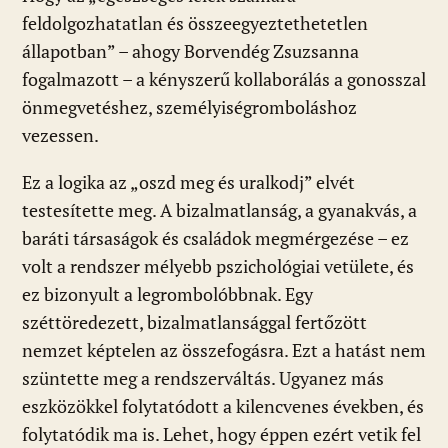
feldolgozhatatlan és összeegyeztethetetlen
állapotban” – ahogy Borvendég Zsuzsanna
fogalmazott – a kényszerű kollaborálás a gonosszal
önmegvetéshez, személyiségromboláshoz
vezessen.
Ez a logika az „oszd meg és uralkodj” elvét
testesítette meg. A bizalmatlanság, a gyanakvás, a
baráti társaságok és családok megmérgezése – ez
volt a rendszer mélyebb pszichológiai vetülete, és
ez bizonyult a legrombolóbbnak. Egy
széttöredezett, bizalmatlansággal fertőzött
nemzet képtelen az összefogásra. Ezt a hatást nem
szüntette meg a rendszerváltás. Ugyanez más
eszközökkel folytatódott a kilencvenes években, és
folytatódik ma is. Lehet, hogy éppen ezért vetik fel