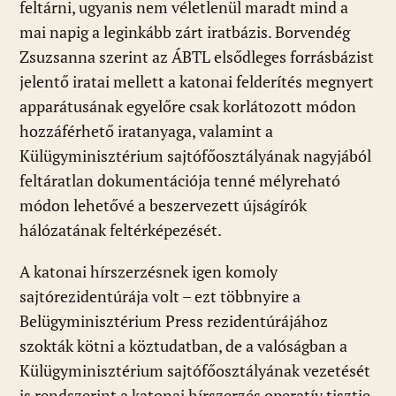
feltárni, ugyanis nem véletlenül maradt mind a
mai napig a leginkább zárt iratbázis. Borvendég
Zsuzsanna szerint az ÁBTL elsődleges forrásbázist
jelentő iratai mellett a katonai felderítés megnyert
apparátusának egyelőre csak korlátozott módon
hozzáférhető iratanyaga, valamint a
Külügyminisztérium sajtófőosztályának nagyjából
feltáratlan dokumentációja tenné mélyreható
módon lehetővé a beszervezett újságírók
hálózatának feltérképezését.
A katonai hírszerzésnek igen komoly
sajtórezidentúrája volt – ezt többnyire a
Belügyminisztérium Press rezidentúrájához
szokták kötni a köztudatban, de a valóságban a
Külügyminisztérium sajtófőosztályának vezetését
is rendszerint a katonai hírszerzés operatív tisztje