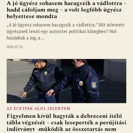
A jó ügyész sohasem haragszik a vádlottra –
hadd cáfoljam meg – a volt legfőbb ügyész
helyettese mondta
„A jó ügyész sohasem haragszik a vádlottra.” Mit jelentett
ügyésznek lenni egy autoriter politikai közegben? Hol
húzódtak a jog, a…
2026.07.31.
AZ ECETFÁK ALÓL JELENTEM
Figyelmen kívül hagyták a debreceni ítélő
tábla végzését – csak leseperték a perújítási
inditványt -működik az összetartás nem