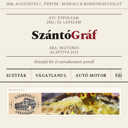
2026. AUGUSZTUS 7., PÉNTEK · MISKOLC & BORSOD
KAPCSOLAT
XIV. ÉVFOLYAM
2026 / 32. LAPSZÁM
Szántó
Gráf
ÁRA: INGYENES
ALAPÍTVA 2013
Háztáji hír és szórakoztató portál
ECETFÁK
VÁGATLANUL
AUTÓ-MOTOR
ÉSZA
HIRDETÉS