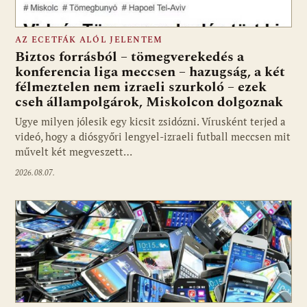
AZ ECETFÁK ALÓL JELENTEM
Biztos forrásból – tömegverekedés a
konferencia liga meccsen – hazugság, a két
félmeztelen nem izraeli szurkoló – ezek
cseh állampolgárok, Miskolcon dolgoznak
Ugye milyen jólesik egy kicsit zsidózni. Vírusként terjed a
videó, hogy a diósgyőri lengyel-izraeli futball meccsen mit
művelt két megveszett…
2026.08.07.