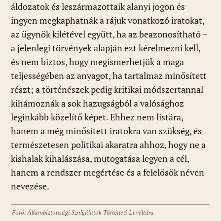
áldozatok és leszármazottaik alanyi jogon és
ingyen megkaphatnák a rájuk vonatkozó iratokat,
az ügynök kilétével együtt, ha az beazonosítható –
a jelenlegi törvények alapján ezt kérelmezni kell,
és nem biztos, hogy megismerhetjük a maga
teljességében az anyagot, ha tartalmaz minősített
részt; a történészek pedig kritikai módszertannal
kihámoznák a sok hazugságból a valósághoz
leginkább közelítő képet. Ehhez nem listára,
hanem a még minősített iratokra van szükség, és
természetesen politikai akaratra ahhoz, hogy ne a
kishalak kihalászása, mutogatása legyen a cél,
hanem a rendszer megértése és a felelősök néven
nevezése.
Fotó: Állambiztonsági Szolgálatok Történeti Levéltára