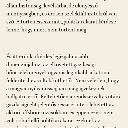
állambiztonsági levéltárba, de elenyésző
mennyiségben, és erősen szelektált iratokról van
szó. A történész szerint „politikai akarat kérdése
lenne, hogy miért nem történt meg”
És itt érünk a kérdés legizgalmasabb
dimenziójához: az elkövetett gazdasági
bűncselekmények ugyanis leginkább a katonai
felderítéshez voltak köthetők. Nem véletlen, hogy
a magyar nyilvánosságban máig igyekeznek
hallgatni erről. Feltehetően a rendszerváltás utáni
gazdasági elit jelentős része érintett lehetett az
akkori offshore-ozásokban, és éppen ezért nem
volt soha kellő politikai akarat ezeknek az