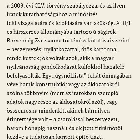
a 2009. évi CLV. törvény szabályozza, és az ilyen
iratok kutathatóságához a minősítés
felülvizsgálatára és feloldására van szükség. A III/I-
es hírszerzés állományába tartozó újságírók –
Borvendég Zsuzsanna történész kutatásai szerint
– beszervezési nyilatkozattal, ötös kartonnal
rendelkeztek; ők voltak azok, akik a magyar
nyilvánosság gondolkodását külföldről hazafelé
befolyásolták. Egy „ügynöklista” tehát önmagában
véve hamis konstrukció: vagy az áldozatokról
szólna többnyire (mert az iratokban szereplő
adatok nagy része az áldozatokról szól), vagy
összemosna mindenkit, akinek bármilyen
érintettsége volt – a zsarolással beszervezett,
három hónapig használt és elejtett titkárnőtől
kezdve a tudatosan karriert építő tiszti