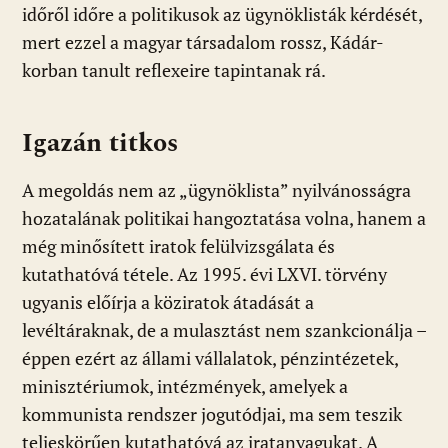
időről időre a politikusok az ügynöklisták kérdését,
mert ezzel a magyar társadalom rossz, Kádár-
korban tanult reflexeire tapintanak rá.
Igazán titkos
A megoldás nem az „ügynöklista” nyilvánosságra
hozatalának politikai hangoztatása volna, hanem a
még minősített iratok felülvizsgálata és
kutathatóvá tétele. Az 1995. évi LXVI. törvény
ugyanis előírja a köziratok átadását a
levéltáraknak, de a mulasztást nem szankcionálja –
éppen ezért az állami vállalatok, pénzintézetek,
minisztériumok, intézmények, amelyek a
kommunista rendszer jogutódjai, ma sem teszik
teljeskörűen kutathatóvá az iratanyagukat. A