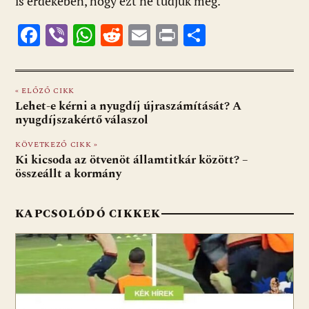
is érdekében, hogy ezt ne tudjuk meg.
F
Vi
W
R
E
Pr
O
ac
b
h
e
m
in
ss
e
er
at
d
ai
t
za
« ELŐZŐ CIKK
b
s
di
l
m
Lehet-e kérni a nyugdíj újraszámítását? A
o
A
t
e
nyugdíjszakértő válaszol
o
p
g
KÖVETKEZŐ CIKK »
Ki kicsoda az ötvenöt államtitkár között? –
k
p
összeállt a kormány
KAPCSOLÓDÓ CIKKEK