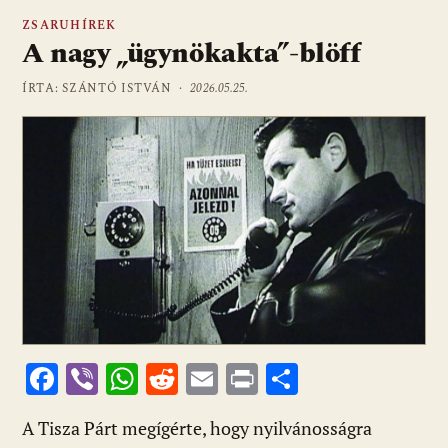
ZSARUHÍREK
A nagy „ügynökakta”-blöff
ÍRTA: SZÁNTÓ ISTVÁN ·
2026.05.25.
F
Vi
W
R
E
Pr
O
ac
b
h
e
m
in
ss
A Tisza Párt megígérte, hogy nyilvánosságra
e
er
at
d
ai
t
za