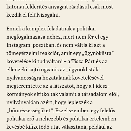
katonai felderítés anyagait ráadásul csak most
kezdik el felülvizsgálni.
Ennek a komplex feladatnak a politikai
megfogalmazása nehéz, mert nem fér el egy
Instagram-posztban, és nem váltja ki azt a
tömegérzelmi reakciót, amit egy „ügynöklista”
követelése ki tud váltani – a Tisza Párt és az
ellenzéki sajtó ugyanis az „ügynöklisták”
nyilvánosságra hozatalának követelésével
megteremtette az a látszatot, hogy a Fidesz-
kormányok eltitkoltak valamit a társadalom elől,
nyilvánvalóan azért, hogy leplezzék a
„bűnrészességüket”. Ezzel szemben egy felelős
politikai erő a nehezebb és politikai értelemben
kevésbé kifizetődő utat választaná, például az