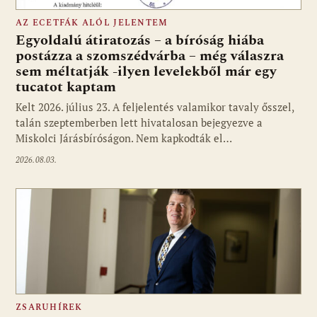
AZ ECETFÁK ALÓL JELENTEM
Egyoldalú átiratozás – a bíróság hiába
postázza a szomszédvárba – még válaszra
sem méltatják -ilyen levelekből már egy
tucatot kaptam
Kelt 2026. július 23. A feljelentés valamikor tavaly ősszel,
talán szeptemberben lett hivatalosan bejegyezve a
Miskolci Járásbíróságon. Nem kapkodták el…
2026.08.03.
ZSARUHÍREK