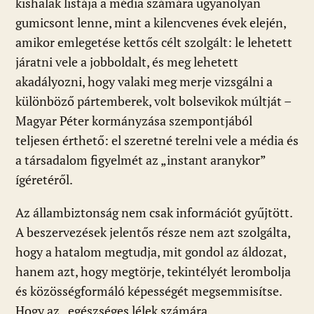
kishalak listája a média számára ugyanolyan
gumicsont lenne, mint a kilencvenes évek elején,
amikor emlegetése kettős célt szolgált: le lehetett
járatni vele a jobboldalt, és meg lehetett
akadályozni, hogy valaki meg merje vizsgálni a
különböző pártemberek, volt bolsevikok múltját –
Magyar Péter kormányzása szempontjából
teljesen érthető: el szeretné terelni vele a média és
a társadalom figyelmét az „instant aranykor”
ígéretéről.
Az állambiztonság nem csak információt gyűjtött.
A beszervezések jelentős része nem azt szolgálta,
hogy a hatalom megtudja, mit gondol az áldozat,
hanem azt, hogy megtörje, tekintélyét lerombolja
és közösségformáló képességét megsemmisítse.
Hogy az „egészséges lélek számára