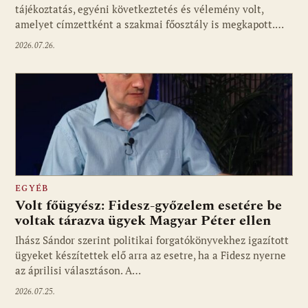
tájékoztatás, egyéni következtetés és vélemény volt,
amelyet címzettként a szakmai főosztály is megkapott.…
2026.07.26.
EGYÉB
Volt főügyész: Fidesz-győzelem esetére be
voltak tárazva ügyek Magyar Péter ellen
Ihász Sándor szerint politikai forgatókönyvekhez igazított
ügyeket készítettek elő arra az esetre, ha a Fidesz nyerne
az áprilisi választáson. A…
2026.07.25.