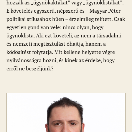
hozzák az „ügynökaktákat” vagy „ügynöklistákat”.
b
s
di
l
m
E követelés egyszerű, népszerű és – Magyar Péter
o
A
t
e
politikai stílusához hűen – érzelmileg telített. Csak
o
p
g
egyetlen gond van vele: nincs olyan, hogy
k
p
ügynöklista. Aki ezt követeli, az nem a társadalmi
és nemzeti megtisztulást óhajtja, hanem a
ködösítést folytatja. Mit kellene helyette végre
nyilvánosságra hozni, és kinek az érdeke, hogy
erről ne beszéljünk?
.