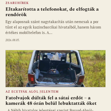
ZSARUHÍREK
Eltakarította a telefonokat, de elfogták a
rendőrök
Egy alaposnak szánt nagytakarítás után nemcsak a por
tűnt el az egyik kazincbarcikai hivatalból, hanem három
értékes mobiltelefon is. A…
2026.08.05.
AZ ECETFÁK ALÓL JELENTEM
Fatolvajok dúlták fel a sátai erdőt – a
kamerák 48 órán belül lebuktatták őket
A Nébih hivatalos jelentései szerint Borsod-Abaúj-