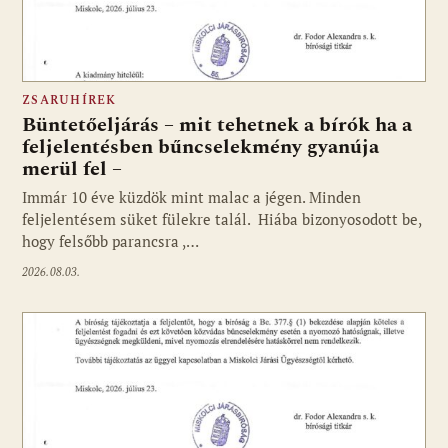
ZSARUHÍREK
Büntetőeljárás – mit tehetnek a bírók ha a
feljelentésben bűncselekmény gyanúja
merül fel –
Immár 10 éve küzdök mint malac a jégen. Minden
feljelentésem süket fülekre talál. Hiába bizonyosodott be,
hogy felsőbb parancsra ,…
2026.08.03.