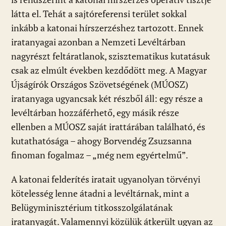
látta el. Tehát a sajtóreferensi terület sokkal
inkább a katonai hírszerzéshez tartozott. Ennek
iratanyagai azonban a Nemzeti Levéltárban
nagyrészt feltáratlanok, szisztematikus kutatásuk
csak az elmúlt években kezdődött meg. A Magyar
Újságírók Országos Szövetségének (MÚOSZ)
iratanyaga ugyancsak két részből áll: egy része a
levéltárban hozzáférhető, egy másik része
ellenben a MÚOSZ saját irattárában található, és
kutathatósága – ahogy Borvendég Zsuzsanna
finoman fogalmaz – „még nem egyértelmű”.
A katonai felderítés iratait ugyanolyan törvényi
kötelesség lenne átadni a levéltárnak, mint a
Belügyminisztérium titkosszolgálatának
iratanyagát. Valamennyi közülük átkerült ugyan az