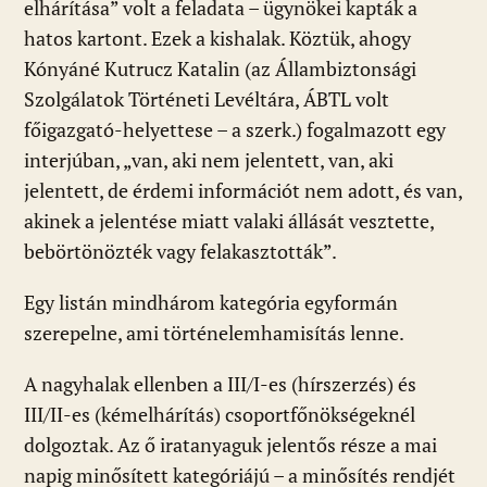
elhárítása” volt a feladata – ügynökei kapták a
hatos kartont. Ezek a kishalak. Köztük, ahogy
Kónyáné Kutrucz Katalin (az Állambiztonsági
Szolgálatok Történeti Levéltára, ÁBTL volt
főigazgató-helyettese – a szerk.) fogalmazott egy
interjúban, „van, aki nem jelentett, van, aki
jelentett, de érdemi információt nem adott, és van,
akinek a jelentése miatt valaki állását vesztette,
bebörtönözték vagy felakasztották”.
Egy listán mindhárom kategória egyformán
szerepelne, ami történelemhamisítás lenne.
A nagyhalak ellenben a III/I-es (hírszerzés) és
III/II-es (kémelhárítás) csoportfőnökségeknél
dolgoztak. Az ő iratanyaguk jelentős része a mai
napig minősített kategóriájú – a minősítés rendjét