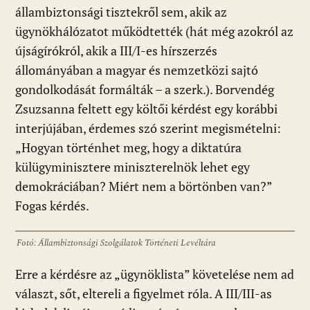
állambiztonsági tisztekről sem, akik az
ügynökhálózatot működtették (hát még azokról az
újságírókról, akik a III/I-es hírszerzés
állományában a magyar és nemzetközi sajtó
gondolkodását formálták – a szerk.). Borvendég
Zsuzsanna feltett egy költői kérdést egy korábbi
interjújában, érdemes szó szerint megismételni:
„Hogyan történhet meg, hogy a diktatúra
külügyminisztere miniszterelnök lehet egy
demokráciában? Miért nem a börtönben van?”
Fogas kérdés.
Fotó: Állambiztonsági Szolgálatok Történeti Levéltára
Erre a kérdésre az „ügynöklista” követelése nem ad
választ, sőt, eltereli a figyelmet róla. A III/III-as