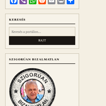
Facebook
Viber
WhatsApp
Reddit
Email
Print
Ossza
meg
KERESÉS
Keresés:
SZIGORÚAN BIZALMATLAN