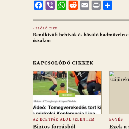
F
Vi
W
R
E
Pr
O
ac
b
h
e
m
in
ss
e
er
at
d
ai
t
za
« ELŐZŐ CIKK
b
s
di
l
m
Rendkívüli behívók és bővülő hadművelete
o
A
t
e
északon
o
p
g
k
p
KAPCSOLÓDÓ CIKKEK
AZ ECETFÁK ALÓL JELENTEM
EGYÉB
Biztos forrásból –
Ezek a 