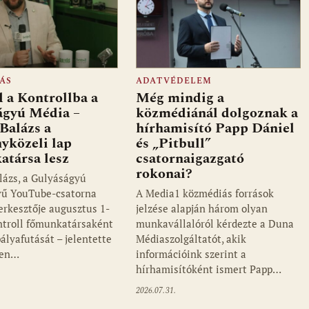
ÁS
ADATVÉDELEM
 a Kontrollba a
Még mindig a
ágyú Média –
közmédiánál dolgoznak a
Balázs a
hírhamisító Papp Dániel
yközeli lap
és „Pitbull”
atársa lesz
csatornaigazgató
rokonai?
lázs, a Gulyáságyú
vű YouTube-csatorna
A Media1 közmédiás források
zerkesztője augusztus 1-
jelzése alapján három olyan
ontroll főmunkatársaként
munkavállalóról kérdezte a Duna
pályafutását – jelentette
Médiaszolgáltatót, akik
ken…
információink szerint a
hírhamisítóként ismert Papp…
2026.07.31.