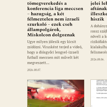
tömegverekedés a
jelei l
konferencia liga meccsen
aftának
– hazugság, a két
illeszk
félmeztelen nem izraeli
hiszik
szurkoló – ezek cseh
A dohányz
állampolgárok,
rossz szá
Miskolcon dolgoznak
növeli a k
Ugye milyen jólesik egy kicsit
rizikófakt
zsidózni. Vírusként terjed a videó,
kialakulha
hogy a diósgyőri lengyel-izraeli
felismer
futball meccsen mit művelt két
2026.08.06.
megveszett…
2026.08.07.