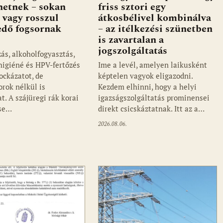
ehetnek – sokan
friss sztori egy
 vagy rosszul
átkosbélivel kombinálva
edő fogsornak
– az itélkezési szünetben
is zavartalan a
jogszolgáltatás
ás, alkoholfogyasztás,
jhigiéné és HPV-fertőzés
Ime a levél, amelyen laikusként
ockázatot, de
képtelen vagyok eligazodni.
orok nélkül is
Kezdem elhinni, hogy a helyi
t. A szájüregi rák korai
igazságszolgáltatás prominensei
ése…
direkt csicskáztatnak. Itt az a…
2026.08.06.