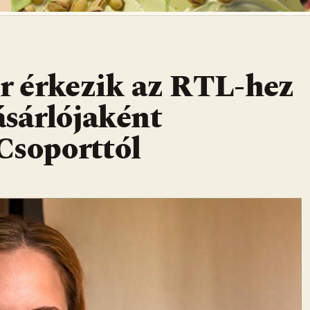
r érkezik az RTL-hez
ásárlójaként
Csoporttól