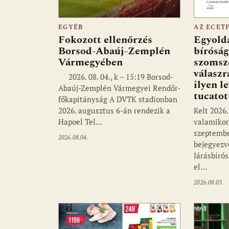
EGYÉB
AZ ECET
Fokozott ellenőrzés
Egyolda
Borsod-Abaúj-Zemplén
bíróság
Vármegyében
szomsz
válaszr
2026. 08. 04., k – 15:19 Borsod-
ilyen l
Abaúj-Zemplén Vármegyei Rendőr-
tucato
főkapitányság A DVTK stadionban
2026. augusztus 6-án rendezik a
Kelt 2026.
Hapoel Tel…
valamikor 
szeptembe
2026.08.04.
bejegyezv
Járásbíró
el…
2026.08.03.