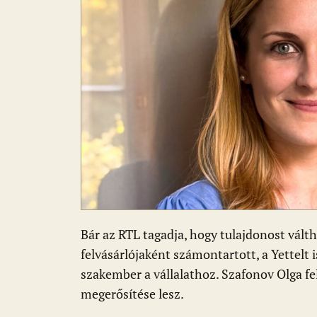
o
p
g
k
p
Bár az RTL tagadja, hogy tulajdonost válth
felvásárlójaként számontartott, a Yettelt 
szakember a vállalathoz. Szafonov Olga f
megerősítése lesz.