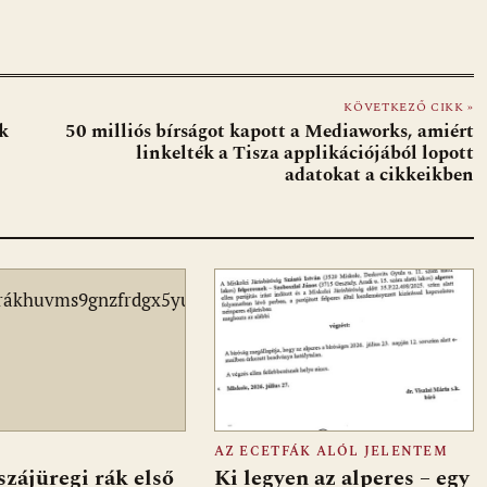
KÖVETKEZŐ CIKK »
k
50 milliós bírságot kapott a Mediaworks, amiért
linkelték a Tisza applikációjából lopott
adatokat a cikkeikben
AZ ECETFÁK ALÓL JELENTEM
szájüregi rák első
Ki legyen az alperes – egy