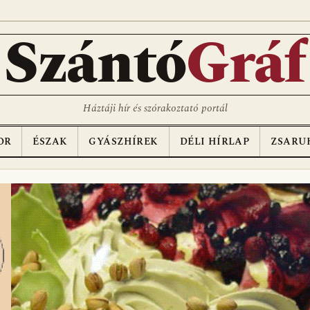
Szántó
Gráf
Háztáji hír és szórakoztató portál
OR
ÉSZAK
GYÁSZHÍREK
DÉLI HÍRLAP
ZSARU