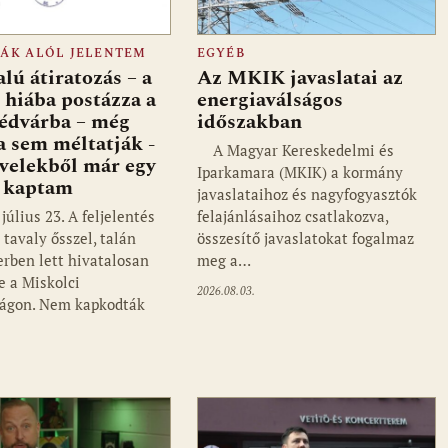
FÁK ALÓL JELENTEM
EGYÉB
lú átiratozás – a
Az MKIK javaslatai az
 hiába postázza a
energiaválságos
édvárba – még
időszakban
a sem méltatják -
A Magyar Kereskedelmi és
evelekből már egy
Iparkamara (MKIK) a kormány
t kaptam
javaslataihoz és nagyfogyasztók
 július 23. A feljelentés
felajánlásaihoz csatlakozva,
tavaly ősszel, talán
összesítő javaslatokat fogalmaz
rben lett hivatalosan
meg a…
e a Miskolci
2026.08.03.
ságon. Nem kapkodták