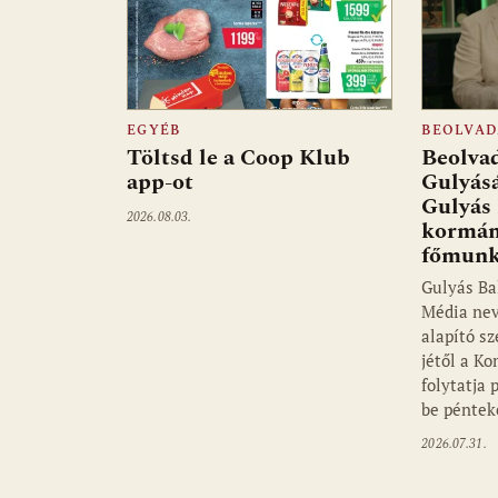
EGYÉB
BEOLVAD
Töltsd le a Coop Klub
Beolvad
app-ot
Gulyás
Gulyás 
2026.08.03.
kormán
főmunk
Gulyás Ba
Média ne
alapító s
jétől a K
folytatja 
be pénte
2026.07.31.