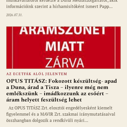
munkavállalóról kérdezte a Duna Médiaszolgáltatót, akik
információink szerint a hírhamisítóként ismert Papp…
2026.07.31.
AZ ECETFÁK ALÓL JELENTEM
OPUS TITÁSZ: Fokozott készültség- apad
a Duna, árad a Tisza – ilyenre még nem
emlékszünk – imádkozzunk az esőért –
áram helyett feszültség lehet
Az OPUS TITÁSZ Zrt. elosztói engedélyesként kiemelt
figyelemmel és a MAVIR Zrt. szakmai iránymutatásaival
összhangban dolgozik a rendkívüli nyári…