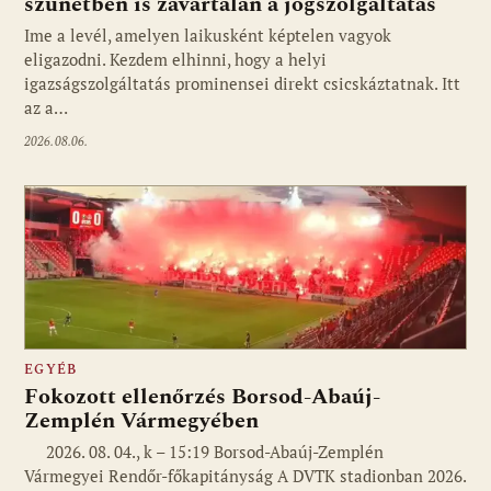
szünetben is zavartalan a jogszolgáltatás
Ime a levél, amelyen laikusként képtelen vagyok
eligazodni. Kezdem elhinni, hogy a helyi
igazságszolgáltatás prominensei direkt csicskáztatnak. Itt
az a…
2026.08.06.
EGYÉB
Fokozott ellenőrzés Borsod-Abaúj-
Zemplén Vármegyében
2026. 08. 04., k – 15:19 Borsod-Abaúj-Zemplén
Vármegyei Rendőr-főkapitányság A DVTK stadionban 2026.