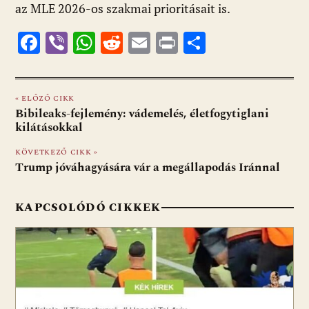
az MLE 2026-os szakmai prioritásait is.
F
Vi
W
R
E
Pr
O
ac
b
h
e
m
in
ss
e
er
at
d
ai
t
za
« ELŐZŐ CIKK
b
s
di
l
m
Bibileaks-fejlemény: vádemelés, életfogytiglani
o
A
t
e
kilátásokkal
o
p
g
KÖVETKEZŐ CIKK »
Trump jóváhagyására vár a megállapodás Iránnal
k
p
KAPCSOLÓDÓ CIKKEK