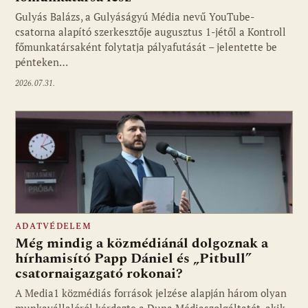
Gulyás Balázs, a Gulyáságyú Média nevű YouTube-
csatorna alapító szerkesztője augusztus 1-jétől a Kontroll
főmunkatársaként folytatja pályafutását – jelentette be
pénteken…
2026.07.31.
ADATVÉDELEM
Még mindig a közmédiánál dolgoznak a
hírhamisító Papp Dániel és „Pitbull”
csatornaigazgató rokonai?
A Media1 közmédiás források jelzése alapján három olyan