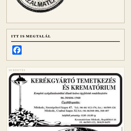
ITT IS MEGTALÁL
Facebook
HIRDETÉS