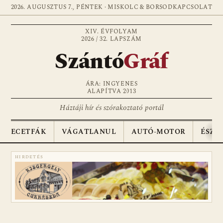
2026. AUGUSZTUS 7., PÉNTEK · MISKOLC & BORSOD
KAPCSOLAT
XIV. ÉVFOLYAM
2026 / 32. LAPSZÁM
Szántó
Gráf
ÁRA: INGYENES
ALAPÍTVA 2013
Háztáji hír és szórakoztató portál
ECETFÁK
VÁGATLANUL
AUTÓ-MOTOR
ÉSZA
HIRDETÉS