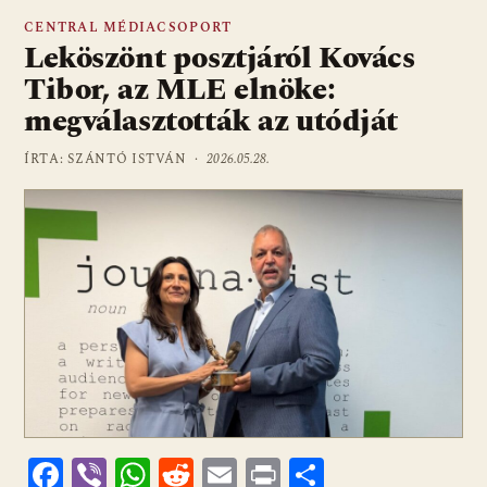
CENTRAL MÉDIACSOPORT
Leköszönt posztjáról Kovács
Tibor, az MLE elnöke:
megválasztották az utódját
ÍRTA: SZÁNTÓ ISTVÁN ·
2026.05.28.
F
Vi
W
R
E
Pr
O