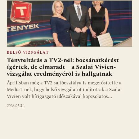
BELSŐ VIZSGÁLAT
Tényfeltárás a TV2-nél: bocsánatkérést
ígértek, de elmaradt – a Szalai Vivien-
vizsgálat eredményéről is hallgatnak
Áprilisban még a TV2 sajtóosztálya is megerősítette a
Media1-nek, hogy belső vizsgálatot indítottak a Szalai
Vivien volt hírigazgató időszakával kapcsolatos…
2026.07.31.