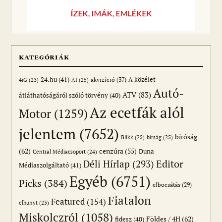
KATEGÓRIÁK
24.hu
(41)
akvizíció
(37)
A közélet
AI
(25)
4iG
(23)
Autó-
ATV
(83)
átláthatóságáról szóló törvény
(40)
Az ecetfák alól
Motor
(1259)
jelentem
(7652)
bíróság
Blikk
(25)
bírság
(25)
(62)
cenzúra
(55)
Duna
Central Médiacsoport
(24)
Editor
Déli Hírlap
(293)
Médiaszolgáltató
(41)
Egyéb
(6751)
Picks
(384)
elbocsátás
(29)
Fiatalon
Featured
(154)
elhunyt
(23)
Miskolczról
(1058)
Földes / 4H
(62)
fidesz
(40)