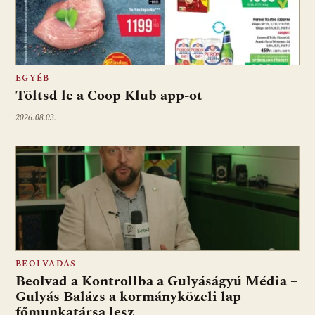
EGYÉB
Töltsd le a Coop Klub app-ot
2026.08.03.
BEOLVADÁS
Beolvad a Kontrollba a Gulyáságyú Média –
Gulyás Balázs a kormányközeli lap
főmunkatársa lesz