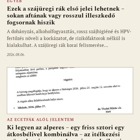
EGYÉB
Ezek a szájüregi rák első jelei lehetnek –
sokan aftának vagy rosszul illeszkedő
fogsornak hiszik
A dohányzás, alkoholfogyasztás, rossz szájhigiéné és HPV-
fertőzés növeli a kockázatot, de rizikófaktorok nélkül is
kialakulhat. A szájüregi rák korai felismerése…
2026.08.06.
AZ ECETFÁK ALÓL JELENTEM
Ki legyen az alperes – egy friss sztori egy
átkosbélivel kombinálva – az itélkezési