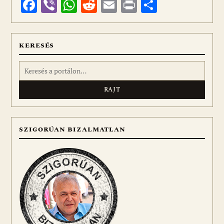
Facebook
Viber
WhatsApp
Reddit
Email
Print
Ossza
meg
KERESÉS
Keresés:
SZIGORÚAN BIZALMATLAN