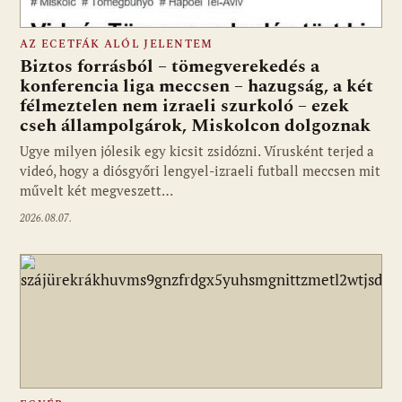
AZ ECETFÁK ALÓL JELENTEM
Biztos forrásból – tömegverekedés a
konferencia liga meccsen – hazugság, a két
félmeztelen nem izraeli szurkoló – ezek
cseh állampolgárok, Miskolcon dolgoznak
Ugye milyen jólesik egy kicsit zsidózni. Vírusként terjed a
videó, hogy a diósgyőri lengyel-izraeli futball meccsen mit
művelt két megveszett…
2026.08.07.