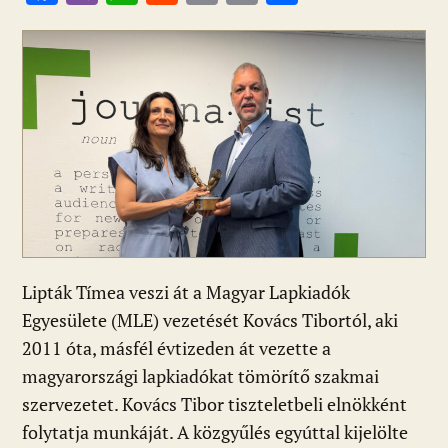
ac
b
h
e
m
in
ss
e
er
at
d
ai
t
za
b
s
di
l
m
o
A
t
e
o
p
g
k
p
Lipták Tímea veszi át a Magyar Lapkiadók
Egyesülete (MLE) vezetését Kovács Tibortól, aki
2011 óta, másfél évtizeden át vezette a
magyarországi lapkiadókat tömörítő szakmai
szervezetet. Kovács Tibor tiszteletbeli elnökként
folytatja munkáját. A közgyűlés egyúttal kijelölte