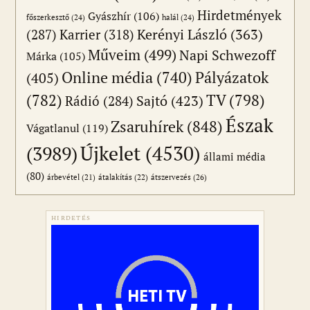
Hirdetmények
Gyászhír
(106)
főszerkesztő
(24)
halál
(24)
(287)
Karrier
(318)
Kerényi László
(363)
Műveim
(499)
Napi Schwezoff
Márka
(105)
Online média
(740)
Pályázatok
(405)
(782)
TV
(798)
Sajtó
(423)
Rádió
(284)
Észak
Zsaruhírek
(848)
Vágatlanul
(119)
Újkelet
(4530)
(3989)
állami média
(80)
átszervezés
(26)
árbevétel
(21)
átalakítás
(22)
HIRDETÉS