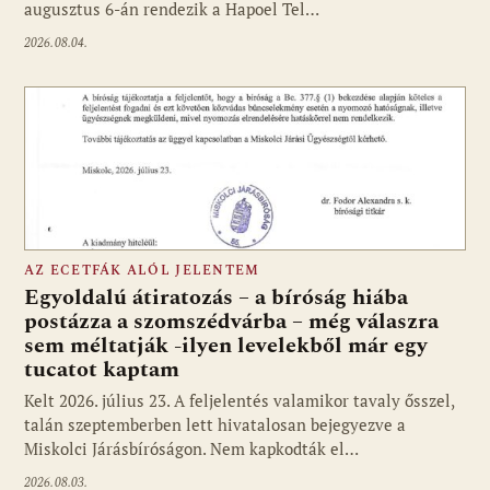
augusztus 6-án rendezik a Hapoel Tel…
2026.08.04.
AZ ECETFÁK ALÓL JELENTEM
Egyoldalú átiratozás – a bíróság hiába
postázza a szomszédvárba – még válaszra
sem méltatják -ilyen levelekből már egy
tucatot kaptam
Kelt 2026. július 23. A feljelentés valamikor tavaly ősszel,
talán szeptemberben lett hivatalosan bejegyezve a
Miskolci Járásbíróságon. Nem kapkodták el…
2026.08.03.