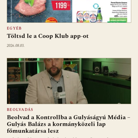
EGYÉB
Töltsd le a Coop Klub app-ot
2026.08.03.
BEOLVADÁS
Beolvad a Kontrollba a Gulyáságyú Média –
Gulyás Balázs a kormányközeli lap
főmunkatársa lesz