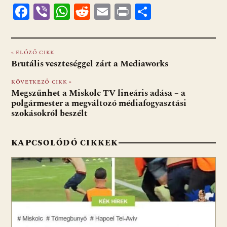
F
Vi
W
R
E
Pr
O
ac
b
h
e
m
in
ss
e
er
at
d
ai
t
za
« ELŐZŐ CIKK
b
s
di
l
m
Brutális veszteséggel zárt a Mediaworks
o
A
t
e
KÖVETKEZŐ CIKK »
o
p
g
Megszűnhet a Miskolc TV lineáris adása – a
polgármester a megváltozó médiafogyasztási
k
p
szokásokról beszélt
KAPCSOLÓDÓ CIKKEK