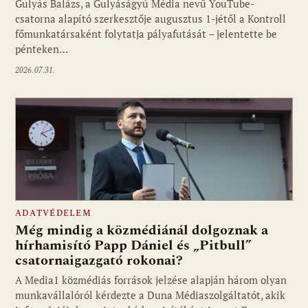
Gulyás Balázs, a Gulyáságyú Média nevű YouTube-
csatorna alapító szerkesztője augusztus 1-jétől a Kontroll
főmunkatársaként folytatja pályafutását – jelentette be
pénteken…
2026.07.31.
ADATVÉDELEM
Még mindig a közmédiánál dolgoznak a
hírhamisító Papp Dániel és „Pitbull”
csatornaigazgató rokonai?
A Media1 közmédiás források jelzése alapján három olyan
munkavállalóról kérdezte a Duna Médiaszolgáltatót, akik