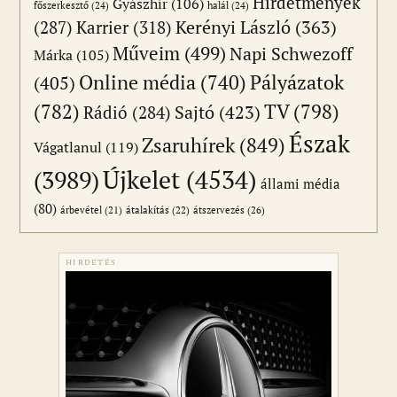
Hirdetmények
Gyászhír
(106)
főszerkesztő
(24)
halál
(24)
(287)
Karrier
(318)
Kerényi László
(363)
Műveim
(499)
Napi Schwezoff
Márka
(105)
Online média
(740)
Pályázatok
(405)
(782)
TV
(798)
Sajtó
(423)
Rádió
(284)
Észak
Zsaruhírek
(849)
Vágatlanul
(119)
Újkelet
(4534)
(3989)
állami média
(80)
átszervezés
(26)
árbevétel
(21)
átalakítás
(22)
HIRDETÉS