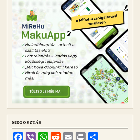
MEGOSZTÁS
Facebook
Viber
WhatsApp
Reddit
Email
Print
Ossza