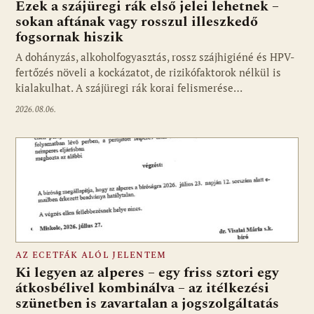
Ezek a szájüregi rák első jelei lehetnek –
sokan aftának vagy rosszul illeszkedő
fogsornak hiszik
A dohányzás, alkoholfogyasztás, rossz szájhigiéné és HPV-
fertőzés növeli a kockázatot, de rizikófaktorok nélkül is
kialakulhat. A szájüregi rák korai felismerése…
2026.08.06.
AZ ECETFÁK ALÓL JELENTEM
Ki legyen az alperes – egy friss sztori egy
átkosbélivel kombinálva – az itélkezési
szünetben is zavartalan a jogszolgáltatás