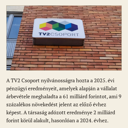
ac
b
h
e
m
in
ss
e
er
at
d
ai
t
za
b
s
di
l
m
o
A
t
e
o
p
g
k
p
A TV2 Csoport nyilvánosságra hozta a 2025. évi
pénzügyi eredményeit, amelyek alapján a vállalat
árbevétele meghaladta a 61 milliárd forintot, ami 9
százalékos növekedést jelent az előző évhez
képest. A társaság adózott eredménye 2 milliárd
forint körül alakult, hasonlóan a 2024. évhez.