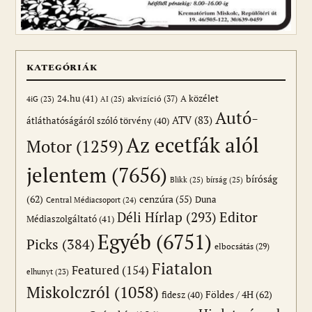
KATEGÓRIÁK
24.hu
(41)
akvizíció
(37)
A közélet
AI
(25)
4iG
(23)
Autó-
ATV
(83)
átláthatóságáról szóló törvény
(40)
Az ecetfák alól
Motor
(1259)
jelentem
(7656)
bíróság
Blikk
(25)
bírság
(25)
(62)
cenzúra
(55)
Duna
Central Médiacsoport
(24)
Editor
Déli Hírlap
(293)
Médiaszolgáltató
(41)
Egyéb
(6751)
Picks
(384)
elbocsátás
(29)
Fiatalon
Featured
(154)
elhunyt
(23)
Miskolczról
(1058)
Földes / 4H
(62)
fidesz
(40)