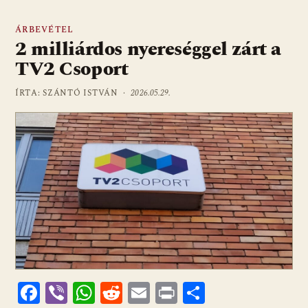
ÁRBEVÉTEL
2 milliárdos nyereséggel zárt a
TV2 Csoport
ÍRTA: SZÁNTÓ ISTVÁN ·
2026.05.29.
F
Vi
W
R
E
Pr
O