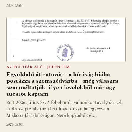
2026.08.04.
AZ ECETFÁK ALÓL JELENTEM
Egyoldalú átiratozás – a bíróság hiába
postázza a szomszédvárba – még válaszra
sem méltatják -ilyen levelekből már egy
tucatot kaptam
Kelt 2026. július 23. A feljelentés valamikor tavaly ősszel,
talán szeptemberben lett hivatalosan bejegyezve a
Miskolci Járásbíróságon. Nem kapkodták el…
2026.08.03.