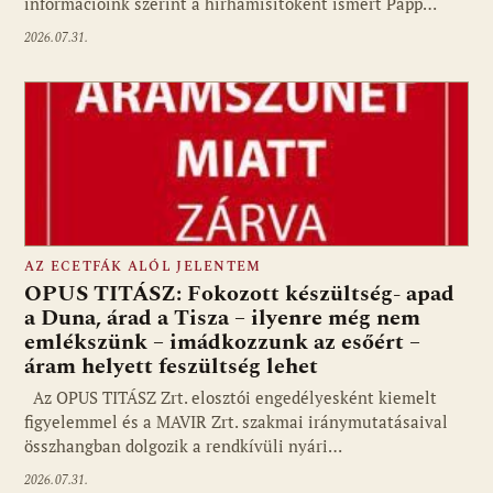
információink szerint a hírhamisítóként ismert Papp…
2026.07.31.
AZ ECETFÁK ALÓL JELENTEM
OPUS TITÁSZ: Fokozott készültség- apad
a Duna, árad a Tisza – ilyenre még nem
emlékszünk – imádkozzunk az esőért –
áram helyett feszültség lehet
Az OPUS TITÁSZ Zrt. elosztói engedélyesként kiemelt
figyelemmel és a MAVIR Zrt. szakmai iránymutatásaival
összhangban dolgozik a rendkívüli nyári…
2026.07.31.