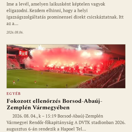
Ime a levél, amelyen laikusként képtelen vagyok
eligazodni. Kezdem elhinni, hogy a helyi
igazságszolgáltatás prominensei direkt csicskáztatnak. Itt
az a…
2026.08.06.
EGYÉB
Fokozott ellenőrzés Borsod-Abaúj-
Zemplén Vármegyében
2026. 08. 04., k – 15:19 Borsod-Abaúj-Zemplén
Vármegyei Rendőr-főkapitányság A DVTK stadionban 2026.
augusztus 6-án rendezik a Hapoel Tel…