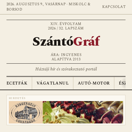
2026. AUGUSZTUS 9., VASÁRNAP · MISKOLC &
KAPCSOLAT
BORSOD
XIV. ÉVFOLYAM
2026 / 32. LAPSZÁM
Szántó
Gráf
ÁRA: INGYENES
ALAPÍTVA 2013
Háztáji hír és szórakoztató portál
ECETFÁK
VÁGATLANUL
AUTÓ-MOTOR
ÉSZA
HIRDETÉS