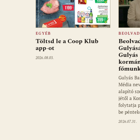
EGYÉB
BEOLVAD
Töltsd le a Coop Klub
Beolvad
app-ot
Gulyás
Gulyás 
2026.08.03.
kormán
főmunk
Gulyás Ba
Média ne
alapító s
jétől a K
folytatja 
be pénte
2026.07.31.