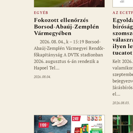
EGYÉB
AZ ECET
Fokozott ellenőrzés
Egyolda
Borsod-Abaúj-Zemplén
bíróság
Vármegyében
szomsz
válaszr
2026. 08. 04., k – 15:19 Borsod-
ilyen l
Abaúj-Zemplén Vármegyei Rendőr-
tucato
főkapitányság A DVTK stadionban
2026. augusztus 6-án rendezik a
Kelt 2026.
Hapoel Tel…
valamikor 
szeptembe
2026.08.04.
bejegyezv
Járásbíró
el…
2026.08.03.