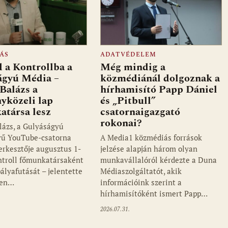
ÁS
ADATVÉDELEM
 a Kontrollba a
Még mindig a
ágyú Média –
közmédiánál dolgoznak a
Balázs a
hírhamisító Papp Dániel
yközeli lap
és „Pitbull”
atársa lesz
csatornaigazgató
rokonai?
lázs, a Gulyáságyú
vű YouTube-csatorna
A Media1 közmédiás források
zerkesztője augusztus 1-
jelzése alapján három olyan
ontroll főmunkatársaként
munkavállalóról kérdezte a Duna
pályafutását – jelentette
Médiaszolgáltatót, akik
ken…
információink szerint a
hírhamisítóként ismert Papp…
2026.07.31.