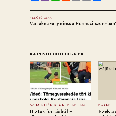
ac
b
h
e
m
in
ss
e
er
at
d
ai
t
za
« ELŐZŐ CIKK
b
s
di
l
m
Van akna vagy nincs a Hormuzi-szorosban
o
A
t
e
o
p
g
k
p
KAPCSOLÓDÓ CIKKEK
AZ ECETFÁK ALÓL JELENTEM
EGYÉB
Biztos forrásból –
Ezek a 