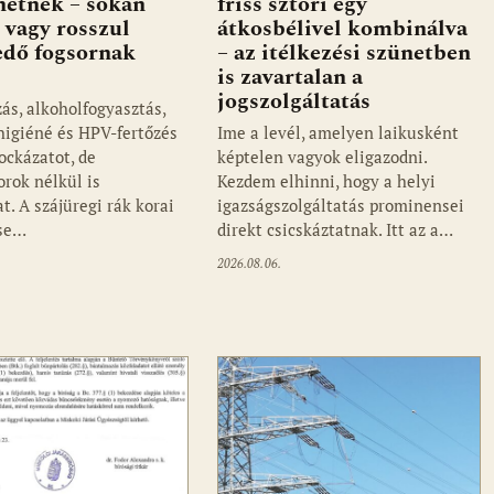
ehetnek – sokan
friss sztori egy
 vagy rosszul
átkosbélivel kombinálva
edő fogsornak
– az itélkezési szünetben
is zavartalan a
jogszolgáltatás
ás, alkoholfogyasztás,
jhigiéné és HPV-fertőzés
Ime a levél, amelyen laikusként
ockázatot, de
képtelen vagyok eligazodni.
orok nélkül is
Kezdem elhinni, hogy a helyi
t. A szájüregi rák korai
igazságszolgáltatás prominensei
ése…
direkt csicskáztatnak. Itt az a…
2026.08.06.