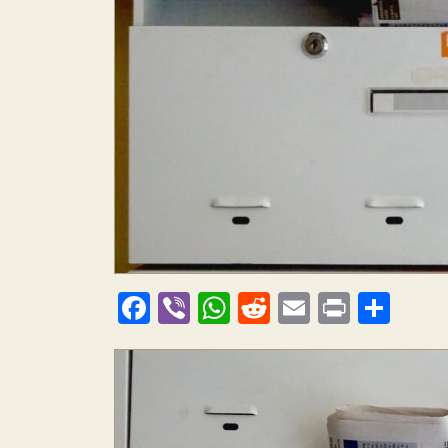
F
Vi
W
R
E
Pr
O
ac
b
h
e
m
in
ss
e
er
at
d
ai
t
za
b
s
di
l
m
o
A
t
e