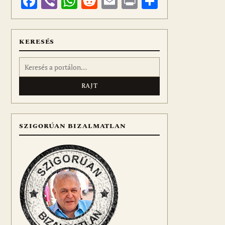
Facebook
Viber
WhatsApp
Reddit
Email
Print
Ossza
meg
KERESÉS
Keresés:
SZIGORÚAN BIZALMATLAN