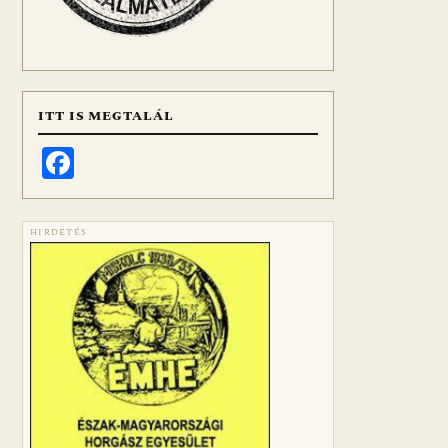
ITT IS MEGTALÁL
Facebook
HIRDETÉS