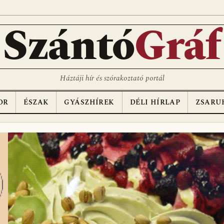
D
Szántó
Gráf
Háztáji hír és szórakoztató portál
OR
ÉSZAK
GYÁSZHÍREK
DÉLI HÍRLAP
ZSARU