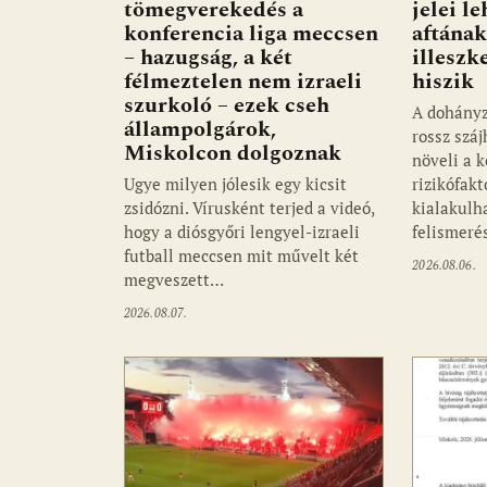
tömegverekedés a
jelei l
konferencia liga meccsen
aftának
– hazugság, a két
illeszk
félmeztelen nem izraeli
hiszik
szurkoló – ezek cseh
A dohányz
állampolgárok,
rossz szá
Miskolcon dolgoznak
növeli a k
Ugye milyen jólesik egy kicsit
rizikófakt
zsidózni. Vírusként terjed a videó,
kialakulha
hogy a diósgyőri lengyel-izraeli
felismer
futball meccsen mit művelt két
2026.08.06.
megveszett…
2026.08.07.