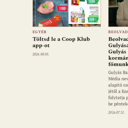
EGYÉB
BEOLVAD
Töltsd le a Coop Klub
Beolvad
app-ot
Gulyás
Gulyás 
2026.08.03.
kormán
főmunk
Gulyás Ba
Média ne
alapító s
jétől a K
folytatja 
be pénte
2026.07.31.