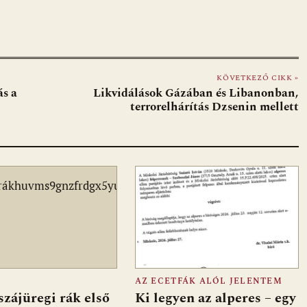
KÖVETKEZŐ CIKK »
ás a
Likvidálások Gázában és Libanonban,
terrorelhárítás Dzsenin mellett
AZ ECETFÁK ALÓL JELENTEM
szájüregi rák első
Ki legyen az alperes – egy