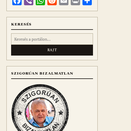
Facebook
Viber
WhatsApp
Reddit
Email
Print
Ossza
meg
KERESÉS
Keresés:
SZIGORÚAN BIZALMATLAN