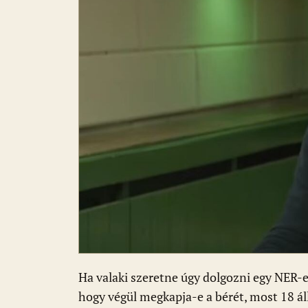
o
p
g
k
p
Ha valaki szeretne úgy dolgozni egy NER-
hogy végül megkapja-e a bérét, most 18 áll