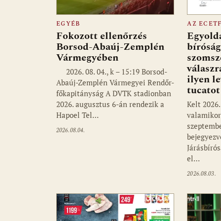
EGYÉB
AZ ECET
Fokozott ellenőrzés
Egyolda
Borsod-Abaúj-Zemplén
bíróság
Vármegyében
szomsz
válaszr
2026. 08. 04., k – 15:19 Borsod-
ilyen l
Abaúj-Zemplén Vármegyei Rendőr-
tucato
főkapitányság A DVTK stadionban
2026. augusztus 6-án rendezik a
Kelt 2026.
Hapoel Tel…
valamikor 
szeptembe
2026.08.04.
bejegyezv
Járásbíró
el…
2026.08.03.