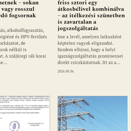
ehetnek – sokan
friss sztori egy
 vagy rosszul
átkosbélivel kombinálva
edő fogsornak
– az itélkezési szünetben
is zavartalan a
jogszolgáltatás
ás, alkoholfogyasztás,
jhigiéné és HPV-fertőzés
Ime a levél, amelyen laikusként
ockázatot, de
képtelen vagyok eligazodni.
orok nélkül is
Kezdem elhinni, hogy a helyi
t. A szájüregi rák korai
igazságszolgáltatás prominensei
ése…
direkt csicskáztatnak. Itt az a…
2026.08.06.