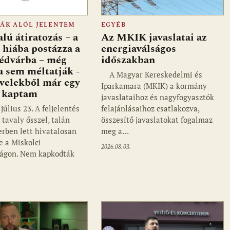
FÁK ALÓL JELENTEM
EGYÉB
lú átiratozás – a
Az MKIK javaslatai az
 hiába postázza a
energiaválságos
édvárba – még
időszakban
a sem méltatják -
A Magyar Kereskedelmi és
evelekből már egy
Iparkamara (MKIK) a kormány
t kaptam
javaslataihoz és nagyfogyasztók
 július 23. A feljelentés
felajánlásaihoz csatlakozva,
tavaly ősszel, talán
összesítő javaslatokat fogalmaz
rben lett hivatalosan
meg a…
e a Miskolci
2026.08.03.
ságon. Nem kapkodták