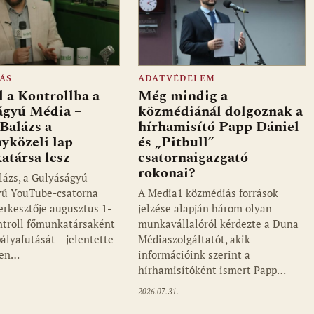
ÁS
ADATVÉDELEM
 a Kontrollba a
Még mindig a
ágyú Média –
közmédiánál dolgoznak a
Balázs a
hírhamisító Papp Dániel
yközeli lap
és „Pitbull”
atársa lesz
csatornaigazgató
rokonai?
lázs, a Gulyáságyú
vű YouTube-csatorna
A Media1 közmédiás források
zerkesztője augusztus 1-
jelzése alapján három olyan
ontroll főmunkatársaként
munkavállalóról kérdezte a Duna
pályafutását – jelentette
Médiaszolgáltatót, akik
ken…
információink szerint a
hírhamisítóként ismert Papp…
2026.07.31.