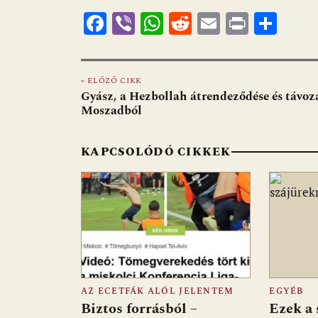
F
Vi
W
R
E
Pr
O
ac
b
h
e
m
in
ss
e
er
at
d
ai
t
za
« ELŐZŐ CIKK
b
s
di
l
m
Gyász, a Hezbollah átrendeződése és távoz
o
A
t
e
Moszadból
o
p
g
KAPCSOLÓDÓ CIKKEK
k
p
AZ ECETFÁK ALÓL JELENTEM
EGYÉB
Biztos forrásból –
Ezek a 