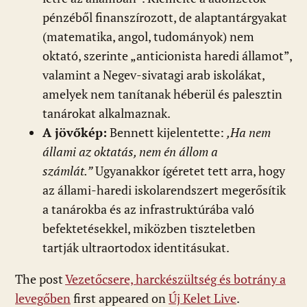
pénzéből finanszírozott, de alaptantárgyakat
(matematika, angol, tudományok) nem
oktató, szerinte „anticionista haredi államot”,
valamint a Negev-sivatagi arab iskolákat,
amelyek nem tanítanak héberül és palesztin
tanárokat alkalmaznak.
A jövőkép:
Bennett kijelentette:
,Ha nem
állami az oktatás, nem én állom a
számlát.”
Ugyanakkor ígéretet tett arra, hogy
az állami-haredi iskolarendszert megerősítik
a tanárokba és az infrastruktúrába való
befektetésekkel, miközben tiszteletben
tartják ultraortodox identitásukat.
The post
Vezetőcsere, harckészültség és botrány a
levegőben
first appeared on
Új Kelet Live
.