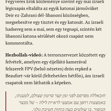
Fegyveres Erők közleménye szerint egy mai izraeli
légicsapás eltalálta az egyik katonai járművüket
Deir ez-Zahrani dél-libanoni közösségben,
megsebesítve egy tisztet és egy katonát. Az izraeli
hadsereg sem a mai, sem egy tegnapi, szintén két
libanoni katona sérülését okozó csapást nem
kommentálta.
Hezbollah-videó:
A terrorszervezet közzétett egy
felvételt, amelyen egy éjjellátó kamerával
felszerelt FPV (belső nézetes) drón repked a
Beaufort-vár körül (feltehetően hétfőn), ám izraeli
csapatok nem láthatók a képeken.
חזבאללה מפרסם לפני זמן קצר סרטון שצולם, לטענתו,
באמצעות רחפן עם אמצעי לראיית לילה – של מבצר
הבופור, בו שולטים כעת כוחות חטיבת גולני.