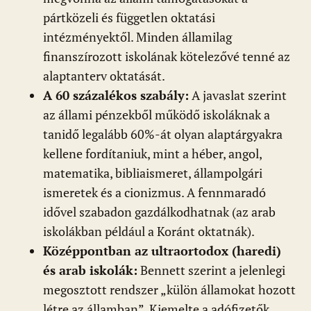
pártközeli és független oktatási
intézményektől. Minden államilag
finanszírozott iskolának kötelezővé tenné az
alaptanterv oktatását.
A 60 százalékos szabály:
A javaslat szerint
az állami pénzekből működő iskoláknak a
tanidő legalább 60%-át olyan alaptárgyakra
kellene fordítaniuk, mint a héber, angol,
matematika, bibliaismeret, állampolgári
ismeretek és a cionizmus. A fennmaradó
idővel szabadon gazdálkodhatnak (az arab
iskolákban például a Koránt oktatnák).
Középpontban az ultraortodox (haredi)
és arab iskolák:
Bennett szerint a jelenlegi
megosztott rendszer „külön államokat hozott
létre az államban”. Kiemelte a adófizetők