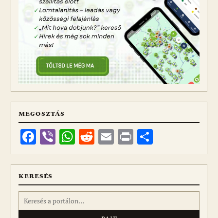
MEGOSZTÁS
Facebook
Viber
WhatsApp
Reddit
Email
Print
Ossza
meg
KERESÉS
Keresés: