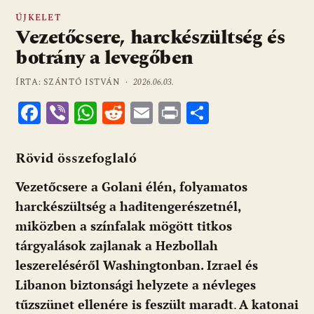
ÚJKELET
Vezetőcsere, harckészültség és
botrány a levegőben
ÍRTA: SZÁNTÓ ISTVÁN ·
2026.06.03.
F
Vi
W
R
E
Pr
O
ac
b
h
e
m
in
ss
e
er
at
d
ai
t
za
Rövid összefoglaló
b
s
di
l
m
Vezetőcsere a Golani élén, folyamatos
o
A
t
e
harckészültség a haditengerészetnél,
o
p
g
miközben a színfalak mögött titkos
k
p
tárgyalások zajlanak a Hezbollah
leszereléséről Washingtonban. Izrael és
Libanon biztonsági helyzete a névleges
tűzszünet ellenére is feszült maradt
.
A katonai