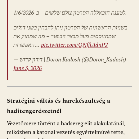
לטענת חזבאללה הסרטון צולם שלשום – ב-1/6/2026.
בשניות הראשונות של הסרטון ניתן להבחין בשני דגלים
שמתנוססים מעל מבצר הבופור – מה שמחזק את
האפשרות…
pic.twitter.com/QNffUIdnP2
— דורון קדוש | Doron Kadosh (@Doron_Kadosh)
June 3, 2026
Stratégiai váltás és harckészültség a
haditengerészetnél
Vezetőcsere történt a hadsereg elit alakulatánál,
miközben a katonai vezetés egyértelművé tette,