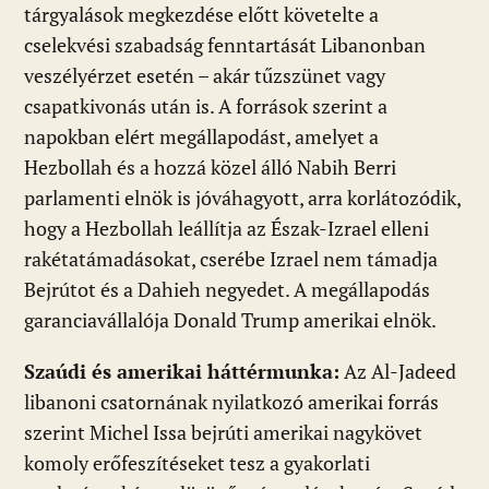
tárgyalások megkezdése előtt követelte a
cselekvési szabadság fenntartását Libanonban
veszélyérzet esetén – akár tűzszünet vagy
csapatkivonás után is. A források szerint a
napokban elért megállapodást, amelyet a
Hezbollah és a hozzá közel álló Nabih Berri
parlamenti elnök is jóváhagyott, arra korlátozódik,
hogy a Hezbollah leállítja az Észak-Izrael elleni
rakétatámadásokat, cserébe Izrael nem támadja
Bejrútot és a Dahieh negyedet. A megállapodás
garanciavállalója Donald Trump amerikai elnök.
Szaúdi és amerikai háttérmunka:
Az Al-Jadeed
libanoni csatornának nyilatkozó amerikai forrás
szerint Michel Issa bejrúti amerikai nagykövet
komoly erőfeszítéseket tesz a gyakorlati