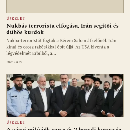
ÚJKELET
Nukbás terrorista elfogása, Irán segítői és
dühös kurdok
Nukba-terroristát fogtak a Kérem Salom átkelőnél. Irán
kínai és orosz rakétákkal épít újjá. Az USA kivonta a
légvédelmét Erbilből, a…
2026.08.07.
ÚJKELET
A gázai milíciák sorsa és 2 haredi közösség