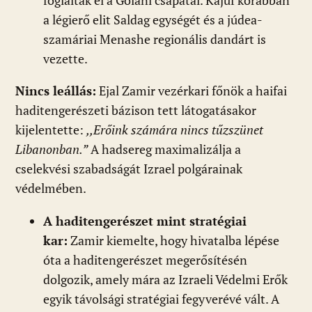
foglalták el a Golani csapatai. Kajuf korábban
a légierő elit Saldag egységét és a júdea-
szamáriai Menashe regionális dandárt is
vezette.
Nincs leállás:
Ejal Zamir vezérkari főnök a haifai
haditengerészeti bázison tett látogatásakor
kijelentette:
,,Erőink számára nincs tűzszünet
Libanonban.”
A hadsereg maximalizálja a
cselekvési szabadságát Izrael polgárainak
védelmében.
A haditengerészet mint stratégiai
kar:
Zamir kiemelte, hogy hivatalba lépése
óta a haditengerészet megerősítésén
dolgozik, amely mára az Izraeli Védelmi Erők
egyik távolsági stratégiai fegyverévé vált. A