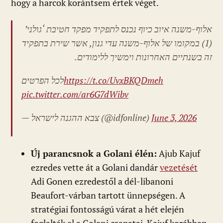
hogy a harcok korántsem értek véget.
אלוף-משנה איוב כיוף נכנס לתפקיד מפקד חטיבת ‘גולני’
(1) במקומו של אלוף-משנה עדי גנון, אשר שירת בתפקיד
זה בשנתיים האחרונות וימשיך ללימודים.
לכל הפרטים
https://t.co/UvxBKQDmeh
pic.twitter.com/ar6G7dWibv
— צבא ההגנה לישראל (@idfonline)
June 3, 2026
Új parancsnok a Golani élén:
Ajub Kajuf
ezredes vette át a Golani dandár
vezetését
Adi Gonen ezredestől a dél-libanoni
Beaufort-várban tartott ünnepségen. A
stratégiai fontosságú várat a hét elején