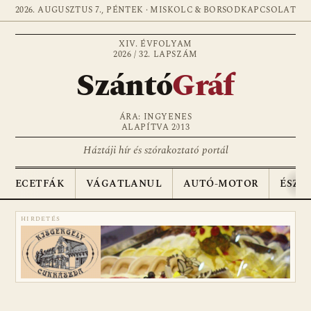
2026. AUGUSZTUS 7., PÉNTEK · MISKOLC & BORSOD
KAPCSOLAT
XIV. ÉVFOLYAM
2026 / 32. LAPSZÁM
Szántó
Gráf
ÁRA: INGYENES
ALAPÍTVA 2013
Háztáji hír és szórakoztató portál
ECETFÁK
VÁGATLANUL
AUTÓ-MOTOR
ÉSZA
HIRDETÉS