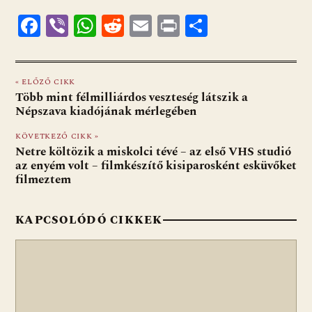
F
Vi
W
R
E
Pr
O
ac
b
h
e
m
in
ss
e
er
at
d
ai
t
za
« ELŐZŐ CIKK
b
s
di
l
m
Több mint félmilliárdos veszteség látszik a
o
A
t
e
Népszava kiadójának mérlegében
o
p
g
KÖVETKEZŐ CIKK »
Netre költözik a miskolci tévé – az első VHS studió
k
p
az enyém volt – filmkészítő kisiparosként esküvőket
filmeztem
KAPCSOLÓDÓ CIKKEK