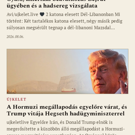
ügyében és a hadsereg vizsgálata
Avi/ujkelet.live
2 katona elesett Dél-Libanonban Mi
történt: Két tartalékos katona elesett, négy másik pedig
súlyosan megsérült tegnap a dél-libanoni Mazsdal…
2026.08.06.
ÚJKELET
A Hormuzi megállapodás egyelőre várat, és
Trump vitája Hegseth hadügyminiszterrel
ujkeletlive Egyelőre Irán, és Donald Trump elnök is
Fotó: ujkelet.live
megerősítette a küszöbön álló megállapodást a Hormuzi-