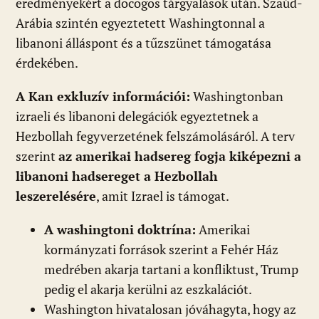
eredményekért a döcögős tárgyalások után. Szaúd-
Arábia szintén egyeztetett Washingtonnal a
libanoni álláspont és a tűzszünet támogatása
érdekében.
A Kan exkluzív információi:
Washingtonban
izraeli és libanoni delegációk egyeztetnek a
Hezbollah fegyverzetének felszámolásáról. A terv
szerint
az amerikai hadsereg fogja kiképezni a
libanoni hadsereget a Hezbollah
leszerelésére
, amit Izrael is támogat.
A washingtoni doktrína:
Amerikai
kormányzati források szerint a Fehér Ház
medrében akarja tartani a konfliktust, Trump
pedig el akarja kerülni az eszkalációt.
Washington hivatalosan jóváhagyta, hogy az