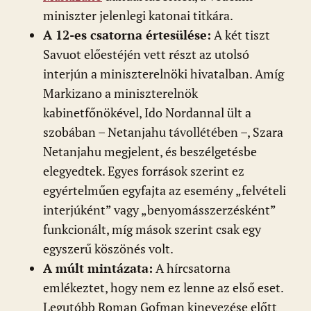
miniszter jelenlegi katonai titkára.
A 12-es csatorna értesülése:
A két tiszt
Savuot előestéjén vett részt az utolsó
interjún a miniszterelnöki hivatalban. Amíg
Markizano a miniszterelnök
kabinetfőnökével, Ido Nordannal ült a
szobában – Netanjahu távollétében –, Szara
Netanjahu megjelent, és beszélgetésbe
elegyedtek. Egyes források szerint ez
egyértelműen egyfajta az esemény „felvételi
interjúként” vagy „benyomásszerzésként”
funkcionált, míg mások szerint csak egy
egyszerű köszönés volt.
A múlt mintázata:
A hírcsatorna
emlékeztet, hogy nem ez lenne az első eset.
Legutóbb Roman Gofman kinevezése előtt