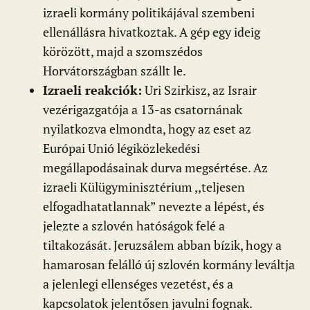
izraeli kormány politikájával szembeni
ellenállásra hivatkoztak. A gép egy ideig
körözött, majd a szomszédos
Horvátországban szállt le.
Izraeli reakciók:
Uri Szirkisz, az Israir
vezérigazgatója a 13-as csatornának
nyilatkozva elmondta, hogy az eset az
Európai Unió légiközlekedési
megállapodásainak durva megsértése. Az
izraeli Külügyminisztérium ,,teljesen
elfogadhatatlannak” nevezte a lépést, és
jelezte a szlovén hatóságok felé a
tiltakozását. Jeruzsálem abban bízik, hogy a
hamarosan felálló új szlovén kormány leváltja
a jelenlegi ellenséges vezetést, és a
kapcsolatok jelentősen javulni fognak.