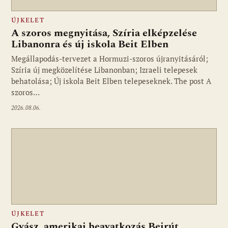
ÚJKELET
A szoros megnyitása, Szíria elképzelése
Libanonra és új iskola Beit Elben
Megállapodás-tervezet a Hormuzi-szoros újranyitásáról;
Szíria új megközelítése Libanonban; Izraeli telepesek
behatolása; Új iskola Beit Elben telepeseknek. The post A
szoros…
2026.08.06.
ÚJKELET
Gyász, amerikai beavatkozás Bejrút