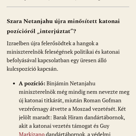
Szara Netanjahu újra minősített katonai
pozícióról „interjúztat”?
Izraelben újra felerősödtek a hangok a
miniszterelnök feleségének politikai és katonai
befolyásával kapcsolatban egy üresen álló
kulcspozíció kapcsán.
A pozíció:
Binjámin Netanjahu
miniszterelnök még mindig nem nevezte meg
új katonai titkárát, miután Roman Gofman
vezérőrnagy átvette a Moszad vezetését. Két
jelölt maradt: Barak Hiram dandártábornok,
akit a katonai vezetés támogat és Guy
Markizano
dandártábornok, a védelmi