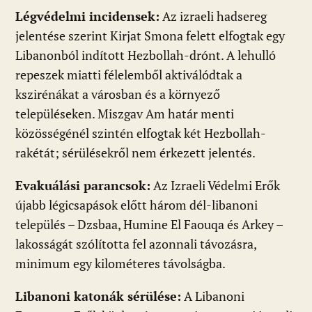
Légvédelmi incidensek:
Az izraeli hadsereg
jelentése szerint Kirjat Smona felett elfogtak egy
Libanonból indított Hezbollah-drónt. A lehulló
repeszek miatti félelemből aktiválódtak a
kszirénákat a városban és a környező
településeken. Miszgav Am határ menti
közösségénél szintén elfogtak két Hezbollah-
rakétát; sérülésekről nem érkezett jelentés.
Evakuálási parancsok:
Az Izraeli Védelmi Erők
újabb légicsapások előtt három dél-libanoni
település – Dzsbaa, Humine El Faouqa és Arkey –
lakosságát szólította fel azonnali távozásra,
minimum egy kilométeres távolságba.
Libanoni katonák sérülése:
A Libanoni