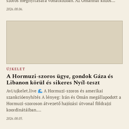
szoros megnyitására vonatkozóan. Az Ománnal közös…
2026.08.06.
ÚJKELET
A Hormuzi-szoros ügye, gondok Gáza és
Libanon körül és sikeres Nyíl-teszt
Avi/ujkelet.live
A Hormuzi-szoros és amerikai
szankcióenyhítés A lényeg: Irán és Omán megállapodott a
Hormuzi-szoroson átvezető hajózási útvonal földrajzi
koordinátáiban.…
2026.08.05.