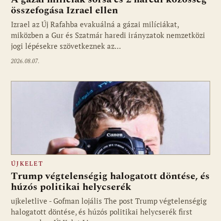
összefogása Izrael ellen
Izrael az Új Rafahba evakuálná a gázai milíciákat,
miközben a Gur és Szatmár haredi irányzatok nemzetközi
jogi lépésekre szövetkeznek az…
2026.08.07.
ÚJKELET
Trump végtelenségig halogatott döntése, és
húzós politikai helycserék
ujkeletlive - Gofman lojális The post Trump végtelenségig
Fotó: ujkelet.live
halogatott döntése, és húzós politikai helycserék first