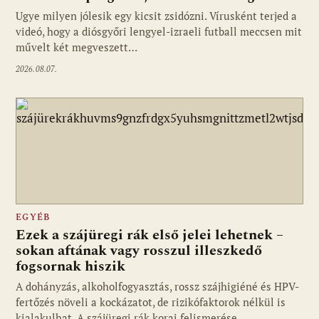
Ugye milyen jólesik egy kicsit zsidózni. Vírusként terjed a
videó, hogy a diósgyőri lengyel-izraeli futball meccsen mit
művelt két megveszett…
2026.08.07.
EGYÉB
Ezek a szájüregi rák első jelei lehetnek –
sokan aftának vagy rosszul illeszkedő
fogsornak hiszik
A dohányzás, alkoholfogyasztás, rossz szájhigiéné és HPV-
fertőzés növeli a kockázatot, de rizikófaktorok nélkül is
kialakulhat. A szájüregi rák korai felismerése…