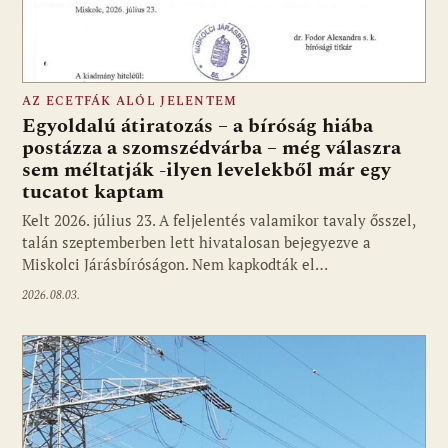
AZ ECETFÁK ALÓL JELENTEM
Egyoldalú átiratozás – a bíróság hiába
postázza a szomszédvárba – még válaszra
sem méltatják -ilyen levelekből már egy
tucatot kaptam
Kelt 2026. július 23. A feljelentés valamikor tavaly ősszel,
talán szeptemberben lett hivatalosan bejegyezve a
Miskolci Járásbíróságon. Nem kapkodták el…
2026.08.03.