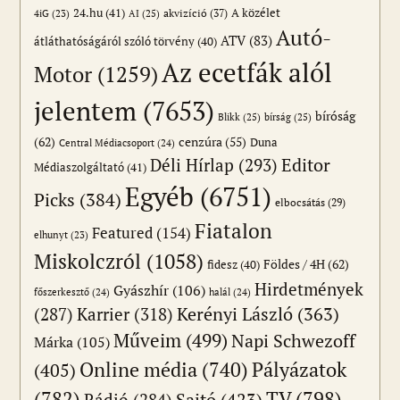
24.hu
(41)
akvizíció
(37)
A közélet
AI
(25)
4iG
(23)
Autó-
ATV
(83)
átláthatóságáról szóló törvény
(40)
Az ecetfák alól
Motor
(1259)
jelentem
(7653)
bíróság
Blikk
(25)
bírság
(25)
(62)
cenzúra
(55)
Duna
Central Médiacsoport
(24)
Editor
Déli Hírlap
(293)
Médiaszolgáltató
(41)
Egyéb
(6751)
Picks
(384)
elbocsátás
(29)
Fiatalon
Featured
(154)
elhunyt
(23)
Miskolczról
(1058)
Földes / 4H
(62)
fidesz
(40)
Hirdetmények
Gyászhír
(106)
főszerkesztő
(24)
halál
(24)
(287)
Karrier
(318)
Kerényi László
(363)
Műveim
(499)
Napi Schwezoff
Márka
(105)
Online média
(740)
Pályázatok
(405)
(782)
TV
(798)
Sajtó
(423)
Rádió
(284)