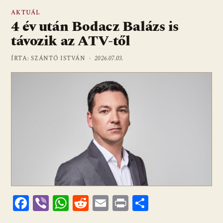
AKTUÁL
4 év után Bodacz Balázs is
távozik az ATV-től
ÍRTA: SZÁNTÓ ISTVÁN ·
2026.07.03.
F
Vi
W
R
E
Pr
O
ac
b
h
e
m
in
ss