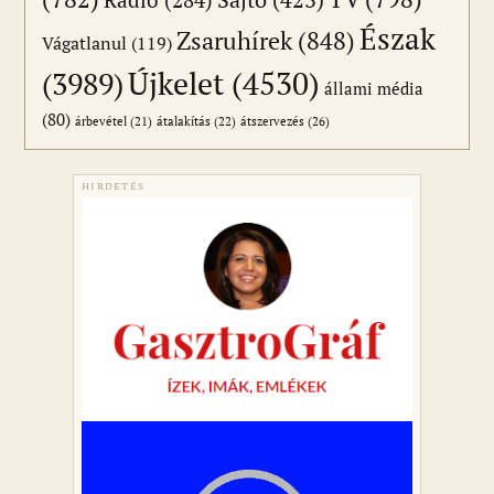
Észak
Zsaruhírek
(848)
Vágatlanul
(119)
Újkelet
(4530)
(3989)
állami média
(80)
átszervezés
(26)
árbevétel
(21)
átalakítás
(22)
HIRDETÉS