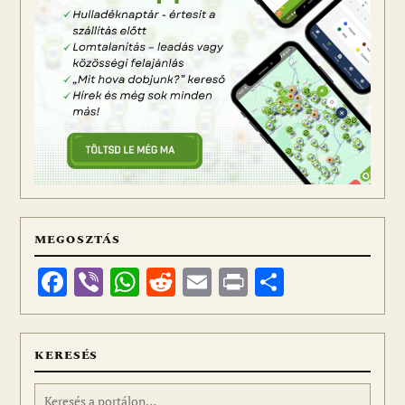
MEGOSZTÁS
Facebook
Viber
WhatsApp
Reddit
Email
Print
Ossza
meg
KERESÉS
Keresés: