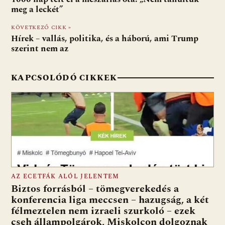
o
A
t
e
meg a leckét”
o
p
g
KÖVETKEZŐ CIKK »
Hírek – vallás, politika, és a háború, ami Trump
k
p
szerint nem az
KAPCSOLÓDÓ CIKKEK
AZ ECETFÁK ALÓL JELENTEM
Biztos forrásból – tömegverekedés a
konferencia liga meccsen – hazugság, a két
félmeztelen nem izraeli szurkoló – ezek
cseh állampolgárok, Miskolcon dolgoznak