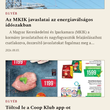
EGYÉB
Az MKIK javaslatai az energiaválságos
időszakban
A Magyar Kereskedelmi és Iparkamara (MKIK) a
kormány javaslataihoz és nagyfogyasztók felajánlásaihoz
csatlakozva, összesítő javaslatokat fogalmaz meg a…
2026.08.03.
EGYÉB
Töltsd le a Coop Klub app-ot