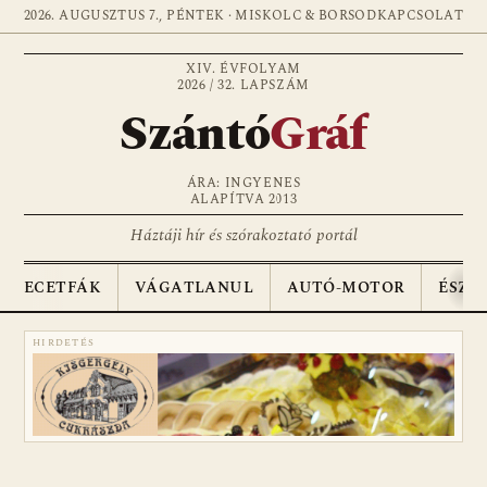
2026. AUGUSZTUS 7., PÉNTEK · MISKOLC & BORSOD
KAPCSOLAT
XIV. ÉVFOLYAM
2026 / 32. LAPSZÁM
Szántó
Gráf
ÁRA: INGYENES
ALAPÍTVA 2013
Háztáji hír és szórakoztató portál
ECETFÁK
VÁGATLANUL
AUTÓ-MOTOR
ÉSZA
HIRDETÉS