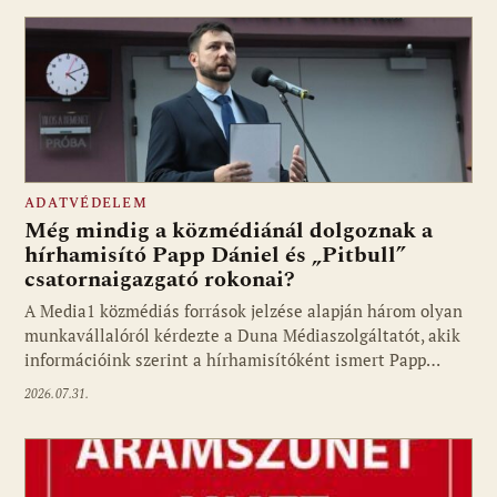
ADATVÉDELEM
Még mindig a közmédiánál dolgoznak a
hírhamisító Papp Dániel és „Pitbull”
csatornaigazgató rokonai?
A Media1 közmédiás források jelzése alapján három olyan
munkavállalóról kérdezte a Duna Médiaszolgáltatót, akik
információink szerint a hírhamisítóként ismert Papp…
2026.07.31.