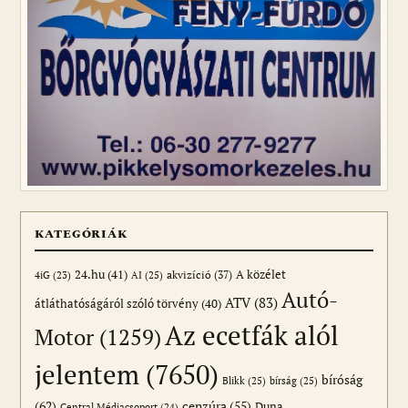
KATEGÓRIÁK
24.hu
(41)
akvizíció
(37)
A közélet
AI
(25)
4iG
(23)
Autó-
ATV
(83)
átláthatóságáról szóló törvény
(40)
Az ecetfák alól
Motor
(1259)
jelentem
(7650)
bíróság
Blikk
(25)
bírság
(25)
(62)
cenzúra
(55)
Duna
Central Médiacsoport
(24)