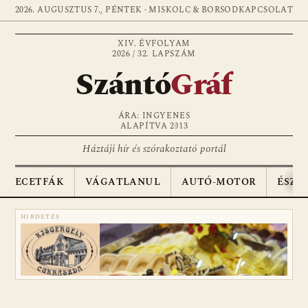
2026. AUGUSZTUS 7., PÉNTEK · MISKOLC & BORSOD
KAPCSOLAT
XIV. ÉVFOLYAM
2026 / 32. LAPSZÁM
Szántó
Gráf
ÁRA: INGYENES
ALAPÍTVA 2013
Háztáji hír és szórakoztató portál
ECETFÁK
VÁGATLANUL
AUTÓ-MOTOR
ÉSZA
HIRDETÉS