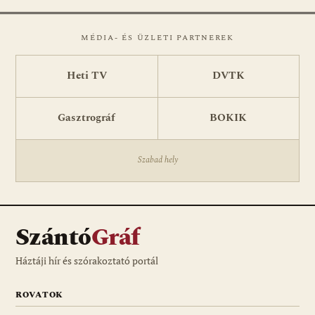
MÉDIA- ÉS ÜZLETI PARTNEREK
Heti TV
DVTK
Gasztrográf
BOKIK
Szabad hely
Szántó
Gráf
Háztáji hír és szórakoztató portál
ROVATOK