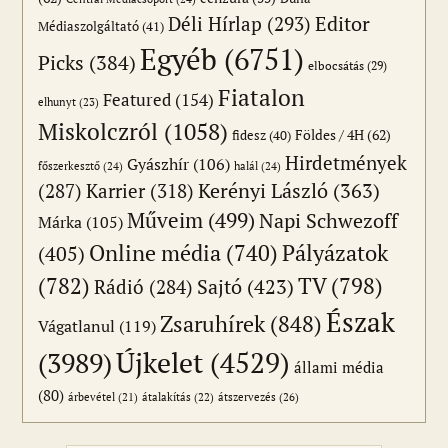
Editor
Déli Hírlap
(293)
Médiaszolgáltató
(41)
Egyéb
(6751)
Picks
(384)
elbocsátás
(29)
Fiatalon
Featured
(154)
elhunyt
(23)
Miskolczról
(1058)
Földes / 4H
(62)
fidesz
(40)
Hirdetmények
Gyászhír
(106)
főszerkesztő
(24)
halál
(24)
(287)
Karrier
(318)
Kerényi László
(363)
Műveim
(499)
Napi Schwezoff
Márka
(105)
Online média
(740)
Pályázatok
(405)
(782)
TV
(798)
Sajtó
(423)
Rádió
(284)
Észak
Zsaruhírek
(848)
Vágatlanul
(119)
Újkelet
(4529)
(3989)
állami média
(80)
átszervezés
(26)
árbevétel
(21)
átalakítás
(22)