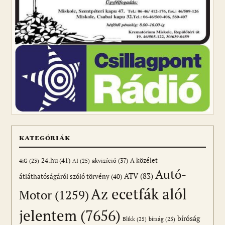
KATEGÓRIÁK
24.hu
(41)
akvizíció
(37)
A közélet
AI
(25)
4iG
(23)
Autó-
ATV
(83)
átláthatóságáról szóló törvény
(40)
Az ecetfák alól
Motor
(1259)
jelentem
(7656)
bíróság
Blikk
(25)
bírság
(25)