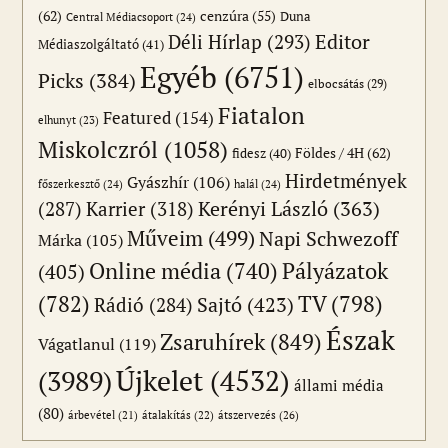
(62)
cenzúra
(55)
Duna
Central Médiacsoport
(24)
Editor
Déli Hírlap
(293)
Médiaszolgáltató
(41)
Egyéb
(6751)
Picks
(384)
elbocsátás
(29)
Fiatalon
Featured
(154)
elhunyt
(23)
Miskolczról
(1058)
Földes / 4H
(62)
fidesz
(40)
Hirdetmények
Gyászhír
(106)
főszerkesztő
(24)
halál
(24)
(287)
Karrier
(318)
Kerényi László
(363)
Műveim
(499)
Napi Schwezoff
Márka
(105)
Online média
(740)
Pályázatok
(405)
(782)
TV
(798)
Sajtó
(423)
Rádió
(284)
Észak
Zsaruhírek
(849)
Vágatlanul
(119)
Újkelet
(4532)
(3989)
állami média
(80)
átszervezés
(26)
árbevétel
(21)
átalakítás
(22)