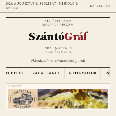
2026. AUGUSZTUS 8., SZOMBAT · MISKOLC &
KAPCSOLAT
BORSOD
XIV. ÉVFOLYAM
2026 / 32. LAPSZÁM
Szántó
Gráf
ÁRA: INGYENES
ALAPÍTVA 2013
Háztáji hír és szórakoztató portál
ECETFÁK
VÁGATLANUL
AUTÓ-MOTOR
ÉSZA
HIRDETÉS