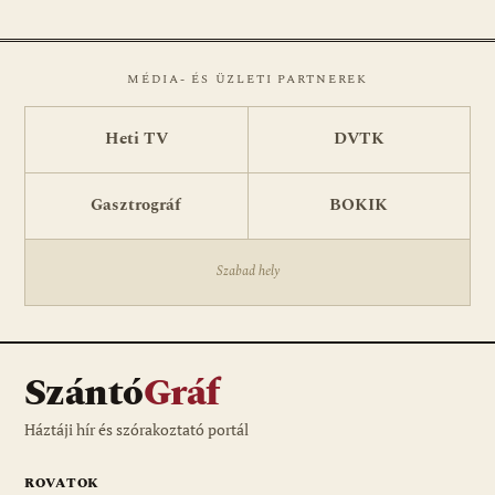
MÉDIA- ÉS ÜZLETI PARTNEREK
Heti TV
DVTK
Gasztrográf
BOKIK
Szabad hely
Szántó
Gráf
Háztáji hír és szórakoztató portál
ROVATOK