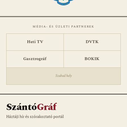
MÉDIA- ÉS ÜZLETI PARTNEREK
Heti TV
DVTK
Gasztrográf
BOKIK
Szabad hely
Szántó
Gráf
Háztáji hír és szórakoztató portál