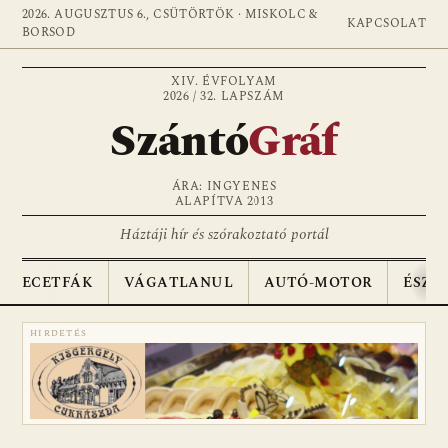
2026. AUGUSZTUS 6., CSÜTÖRTÖK · MISKOLC &
KAPCSOLAT
BORSOD
XIV. ÉVFOLYAM
2026 / 32. LAPSZÁM
Szántó
Gráf
ÁRA: INGYENES
ALAPÍTVA 2013
Háztáji hír és szórakoztató portál
ECETFÁK
VÁGATLANUL
AUTÓ-MOTOR
ÉSZA
HIRDETÉS