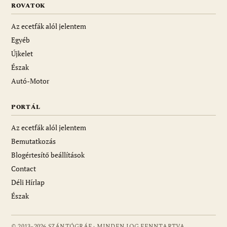
ROVATOK
Az ecetfák alól jelentem
Egyéb
Újkelet
Észak
Autó-Motor
PORTÁL
Az ecetfák alól jelentem
Bemutatkozás
Blogértesítő beállítások
Contact
Déli Hírlap
Észak
© 2013–2026 SZÁNTÓGRÁF · MINDEN JOG FENNTARTVA