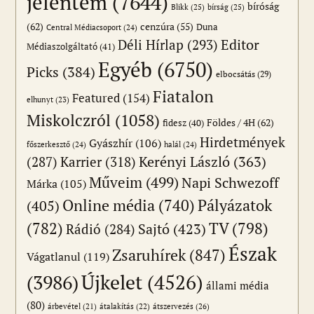
jelentem
(7644)
bíróság
Blikk
(25)
bírság
(25)
(62)
cenzúra
(55)
Duna
Central Médiacsoport
(24)
Editor
Déli Hírlap
(293)
Médiaszolgáltató
(41)
Egyéb
(6750)
Picks
(384)
elbocsátás
(29)
Fiatalon
Featured
(154)
elhunyt
(23)
Miskolczról
(1058)
Földes / 4H
(62)
fidesz
(40)
Hirdetmények
Gyászhír
(106)
főszerkesztő
(24)
halál
(24)
(287)
Karrier
(318)
Kerényi László
(363)
Műveim
(499)
Napi Schwezoff
Márka
(105)
Online média
(740)
Pályázatok
(405)
(782)
TV
(798)
Sajtó
(423)
Rádió
(284)
Észak
Zsaruhírek
(847)
Vágatlanul
(119)
Újkelet
(4526)
(3986)
állami média
(80)
átszervezés
(26)
árbevétel
(21)
átalakítás
(22)