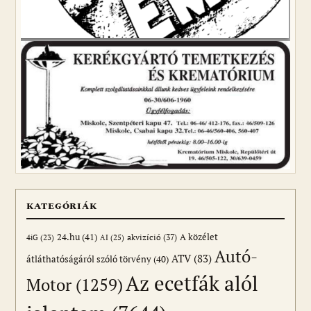
KATEGÓRIÁK
24.hu
(41)
akvizíció
(37)
A közélet
AI
(25)
4iG
(23)
Autó-
ATV
(83)
átláthatóságáról szóló törvény
(40)
Az ecetfák alól
Motor
(1259)