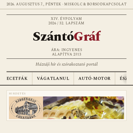
2026. AUGUSZTUS 7., PÉNTEK · MISKOLC & BORSOD
KAPCSOLAT
XIV. ÉVFOLYAM
2026 / 32. LAPSZÁM
Szántó
Gráf
ÁRA: INGYENES
ALAPÍTVA 2013
Háztáji hír és szórakoztató portál
ECETFÁK
VÁGATLANUL
AUTÓ-MOTOR
ÉSZA
HIRDETÉS