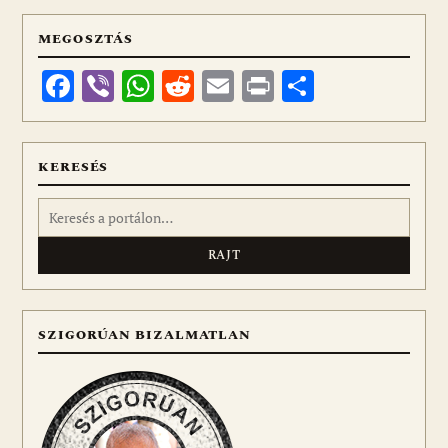
MEGOSZTÁS
Facebook
Viber
WhatsApp
Reddit
Email
Print
Ossza
meg
KERESÉS
Keresés:
SZIGORÚAN BIZALMATLAN