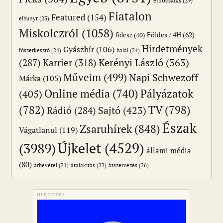
elbocsátás
(29)
Fiatalon
Featured
(154)
elhunyt
(23)
Miskolczról
(1058)
Földes / 4H
(62)
fidesz
(40)
Hirdetmények
Gyászhír
(106)
főszerkesztő
(24)
halál
(24)
(287)
Karrier
(318)
Kerényi László
(363)
Műveim
(499)
Napi Schwezoff
Márka
(105)
Online média
(740)
Pályázatok
(405)
(782)
TV
(798)
Sajtó
(423)
Rádió
(284)
Észak
Zsaruhírek
(848)
Vágatlanul
(119)
Újkelet
(4529)
(3989)
állami média
(80)
átszervezés
(26)
árbevétel
(21)
átalakítás
(22)
HIRDETÉS