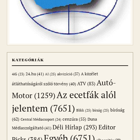
KATEGÓRIÁK
24.hu
(41)
akvizíció
(37)
A közélet
AI
(25)
4iG
(23)
Autó-
ATV
(83)
átláthatóságáról szóló törvény
(40)
Az ecetfák alól
Motor
(1259)
jelentem
(7651)
bíróság
Blikk
(25)
bírság
(25)
(62)
cenzúra
(55)
Duna
Central Médiacsoport
(24)
Editor
Déli Hírlap
(293)
Médiaszolgáltató
(41)
Egyéb
(6751)
Picks
(384)