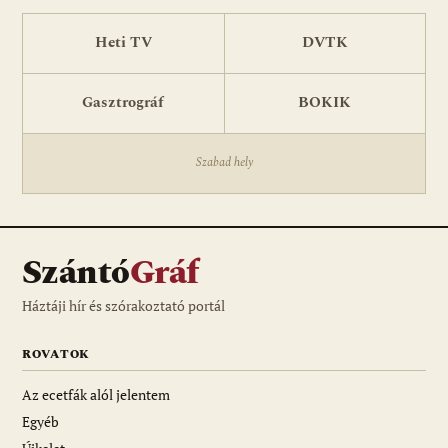
Heti TV
DVTK
Gasztrográf
BOKIK
Szabad hely
Szántó
Gráf
Háztáji hír és szórakoztató portál
ROVATOK
Az ecetfák alól jelentem
Egyéb