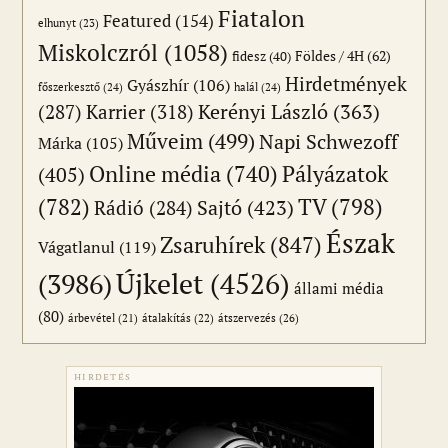
Fiatalon
Featured
(154)
elhunyt
(23)
Miskolczról
(1058)
Földes / 4H
(62)
fidesz
(40)
Hirdetmények
Gyászhír
(106)
főszerkesztő
(24)
halál
(24)
(287)
Karrier
(318)
Kerényi László
(363)
Műveim
(499)
Napi Schwezoff
Márka
(105)
Online média
(740)
Pályázatok
(405)
(782)
TV
(798)
Sajtó
(423)
Rádió
(284)
Észak
Zsaruhírek
(847)
Vágatlanul
(119)
Újkelet
(4526)
(3986)
állami média
(80)
átszervezés
(26)
árbevétel
(21)
átalakítás
(22)
HIRDETÉS