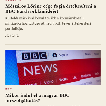
ATMEDIA
Mészáros Lőrinc cége fogja értékesíteni a
BBC Earth reklámidejét
Külföldi márkával bővül tovább a kormányközeli
milliárdoshoz tartozó Atmedia Kft. tévés értékesítési
portfóliója.
2026.02.12.
BBC
Mikor indul el a magyar BBC
hírszolgáltatás?