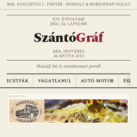
2026. AUGUSZTUS 7., PÉNTEK · MISKOLC & BORSOD
KAPCSOLAT
XIV. ÉVFOLYAM
2026 / 32. LAPSZÁM
Szántó
Gráf
ÁRA: INGYENES
ALAPÍTVA 2013
Háztáji hír és szórakoztató portál
ECETFÁK
VÁGATLANUL
AUTÓ-MOTOR
ÉSZA
HIRDETÉS