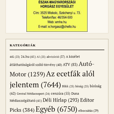
KATEGÓRIÁK
24.hu
(41)
akvizíció
(37)
A közélet
AI
(25)
4iG
(23)
Autó-
ATV
(83)
átláthatóságáról szóló törvény
(40)
Az ecetfák alól
Motor
(1259)
jelentem
(7644)
bíróság
Blikk
(25)
bírság
(25)
(62)
cenzúra
(55)
Duna
Central Médiacsoport
(24)
Editor
Déli Hírlap
(293)
Médiaszolgáltató
(41)
Egyéb
(6750)
Picks
(384)
elbocsátás
(29)