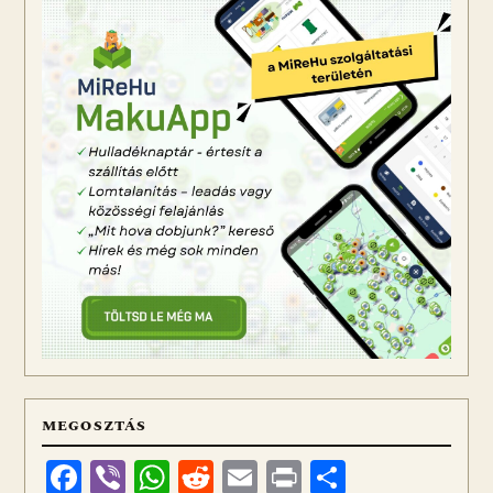
MEGOSZTÁS
Facebook
Viber
WhatsApp
Reddit
Email
Print
Ossza