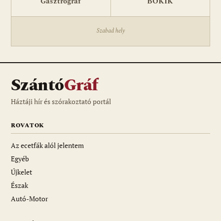
Gasztrográf
BOKIK
Szabad hely
Szántó
Gráf
Háztáji hír és szórakoztató portál
ROVATOK
Az ecetfák alól jelentem
Egyéb
Újkelet
Észak
Autó-Motor