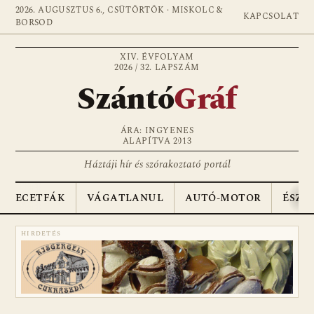
2026. AUGUSZTUS 6., CSÜTÖRTÖK · MISKOLC &
KAPCSOLAT
BORSOD
XIV. ÉVFOLYAM
2026 / 32. LAPSZÁM
Szántó
Gráf
ÁRA: INGYENES
ALAPÍTVA 2013
Háztáji hír és szórakoztató portál
ECETFÁK
VÁGATLANUL
AUTÓ-MOTOR
ÉSZA
HIRDETÉS