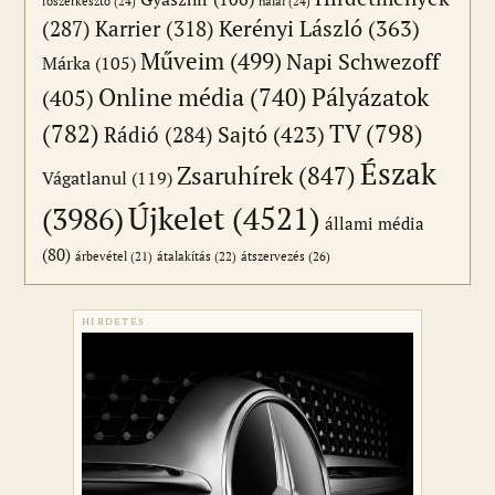
főszerkesztő
(24)
halál
(24)
(287)
Karrier
(318)
Kerényi László
(363)
Műveim
(499)
Napi Schwezoff
Márka
(105)
Online média
(740)
Pályázatok
(405)
(782)
TV
(798)
Sajtó
(423)
Rádió
(284)
Észak
Zsaruhírek
(847)
Vágatlanul
(119)
Újkelet
(4521)
(3986)
állami média
(80)
átszervezés
(26)
árbevétel
(21)
átalakítás
(22)
HIRDETÉS