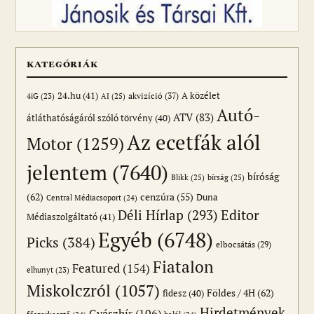
KATEGÓRIÁK
24.hu
(41)
akvizíció
(37)
A közélet
AI
(25)
4iG
(23)
Autó-
ATV
(83)
átláthatóságáról szóló törvény
(40)
Az ecetfák alól
Motor
(1259)
jelentem
(7640)
bíróság
Blikk
(25)
bírság
(25)
(62)
cenzúra
(55)
Duna
Central Médiacsoport
(24)
Editor
Déli Hírlap
(293)
Médiaszolgáltató
(41)
Egyéb
(6748)
Picks
(384)
elbocsátás
(29)
Fiatalon
Featured
(154)
elhunyt
(23)
Miskolczról
(1057)
Földes / 4H
(62)
fidesz
(40)
Hirdetmények
Gyászhír
(106)