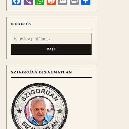
Facebook
Viber
WhatsApp
Reddit
Email
Print
Ossza
meg
KERESÉS
Keresés:
SZIGORÚAN BIZALMATLAN