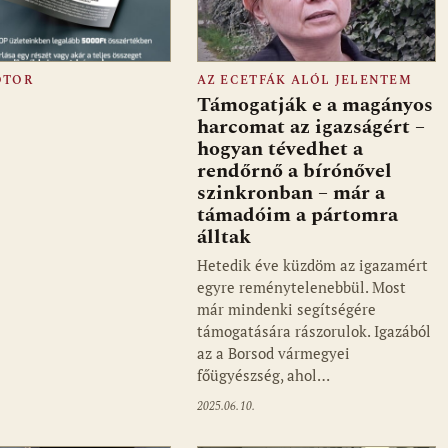
OTOR
AZ ECETFÁK ALÓL JELENTEM
Támogatják e a magányos
harcomat az igazságért –
hogyan tévedhet a
rendőrnő a bírónővel
szinkronban – már a
támadóim a pártomra
álltak
Hetedik éve küzdöm az igazamért
egyre reménytelenebbül. Most
már mindenki segítségére
támogatására rászorulok. Igazából
az a Borsod vármegyei
főügyészség, ahol…
2025.06.10.