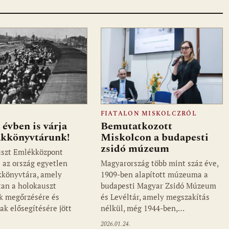
FIATALON MISKOLCZRÓL
 évben is várja
Bemutatkozott
akkönyvtárunk!
Miskolcon a budapesti
zsidó múzeum
uszt Emlékközpont
 az ország egyetlen
Magyarország több mint száz éve,
kkönyvtára, amely
1909-ben alapított múzeuma a
an a holokauszt
budapesti Magyar Zsidó Múzeum
k megőrzésére és
és Levéltár, amely megszakítás
ak elősegítésére jött
nélkül, még 1944-ben,…
2026.01.24.