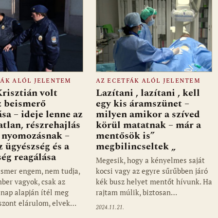
FÁK ALÓL JELENTEM
AZ ECETFÁK ALÓL JELENTEM
risztián volt
Lazítani , lazítani , kell
z beismerő
egy kis áramszünet –
sa – ideje lenne az
milyen amikor a szíved
atlan, részrehajlás
körül matatnak – már a
 nyomozásnak –
mentősök is”
z ügyészség és a
megbilincseltek „
ég reagálása
Megesik, hogy a kényelmes saját
smer engem, nem tudja,
kocsi vagy az egyre sűrűbben járó
ber vagyok, csak az
kék busz helyet mentőt hívunk. Ha
nap alapján ítél meg
rajtam múlik, biztosan…
szont elárulom, elvek…
2024.11.21.