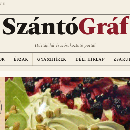
SOD
Szántó
Gráf
Háztáji hír és szórakoztató portál
OR
ÉSZAK
GYÁSZHÍREK
DÉLI HÍRLAP
ZSARU