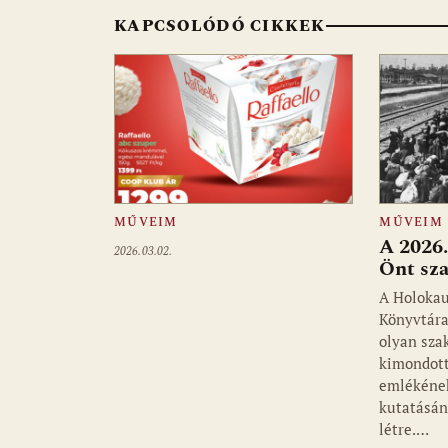
o
p
g
KAPCSOLÓDÓ CIKKEK
k
p
MŰVEIM
MŰVEIM
A 2026.
2026.03.02.
Önt sz
A Holoka
Könyvtára
olyan sza
kimondott
emlékéne
kutatásán
létre.…