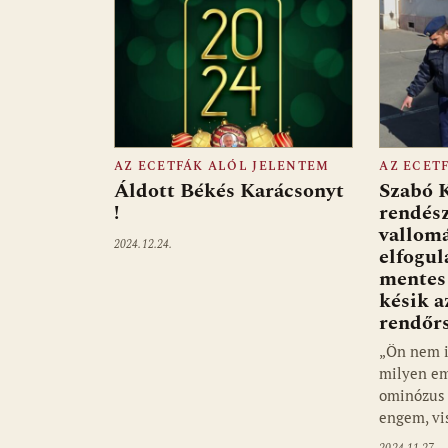
AZ ECETFÁK ALÓL JELENTEM
AZ ECET
Áldott Békés Karácsonyt
Szabó K
!
rendés
vallomá
2024.12.24.
elfogul
mentes
késik a
rendőrs
„Ön nem i
milyen em
ominózus 
engem, vi