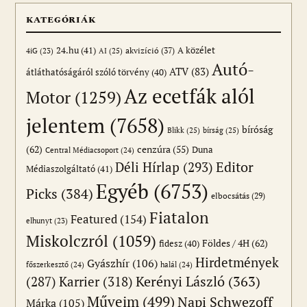
KATEGÓRIÁK
24.hu
(41)
akvizíció
(37)
A közélet
AI
(25)
4iG
(23)
Autó-
ATV
(83)
átláthatóságáról szóló törvény
(40)
Az ecetfák alól
Motor
(1259)
jelentem
(7658)
bíróság
Blikk
(25)
bírság
(25)
(62)
cenzúra
(55)
Duna
Central Médiacsoport
(24)
Editor
Déli Hírlap
(293)
Médiaszolgáltató
(41)
Egyéb
(6753)
Picks
(384)
elbocsátás
(29)
Fiatalon
Featured
(154)
elhunyt
(23)
Miskolczról
(1059)
Földes / 4H
(62)
fidesz
(40)
Hirdetmények
Gyászhír
(106)
főszerkesztő
(24)
halál
(24)
(287)
Karrier
(318)
Kerényi László
(363)
Műveim
(499)
Napi Schwezoff
Márka
(105)