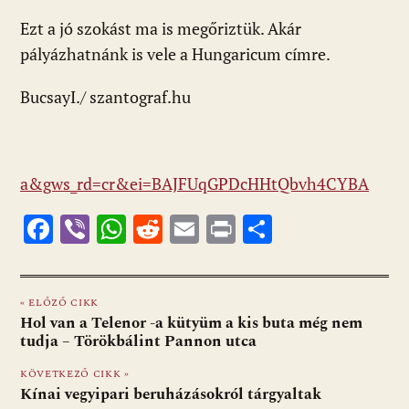
Ezt a jó szokást ma is megőriztük. Akár
pályázhatnánk is vele a Hungaricum címre.
BucsayI./ szantograf.hu
a&gws_rd=cr&ei=BAJFUqGPDcHHtQbvh4CYBA
F
Vi
W
R
E
Pr
O
ac
b
h
e
m
in
ss
e
er
at
d
ai
t
za
« ELŐZŐ CIKK
b
s
di
l
m
Hol van a Telenor -a kütyüm a kis buta még nem
o
A
t
e
tudja – Törökbálint Pannon utca
o
p
g
KÖVETKEZŐ CIKK »
Kínai vegyipari beruházásokról tárgyaltak
k
p