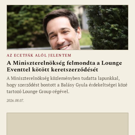
AZ ECETFÁK ALÓL JELENTEM
A Miniszterelnökség felmondta a Lounge
Eventtel kötött keretszerződését
A Miniszterelnökség közleményben tudatta lapunkkal,
Fotó: media1.hu
hogy szerződést bontott a Balásy Gyula érdekeltségei közé
tartozó Lounge Group cégével.
2026.08.07.