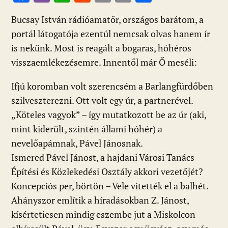
ac
b
h
e
m
in
ss
Bucsay István rádióamatőr, országos barátom, a
e
er
at
d
ai
t
za
portál látogatója ezentúl nemcsak olvas hanem ír
b
s
di
l
m
is nekünk. Most is reagált a bogaras, hóhéros
o
A
t
e
visszaemlékezésemre. Innentől már Ő meséli:
o
p
g
Ifjú koromban volt szerencsém a Barlangfürdőben
k
p
szilveszterezni. Ott volt egy úr, a partnerével.
„Köteles vagyok” – így mutatkozott be az úr (aki,
mint kiderült, szintén állami hóhér) a
nevelőapámnak, Pável Jánosnak.
Ismered Pável Jánost, a hajdani Városi Tanács
Építési és Közlekedési Osztály akkori vezetőjét?
Koncepciós per, börtön – Vele vitették el a balhét.
Ahányszor említik a híradásokban Z. Jánost,
kísértetiesen mindig eszembe jut a Miskolcon