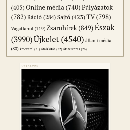
Online média
(740)
Pályázatok
(405)
(782)
TV
(798)
Sajtó
(423)
Rádió
(284)
Észak
Zsaruhírek
(849)
Vágatlanul
(119)
Újkelet
(4540)
(3990)
állami média
(80)
átszervezés
(26)
árbevétel
(21)
átalakítás
(22)
HIRDETÉS