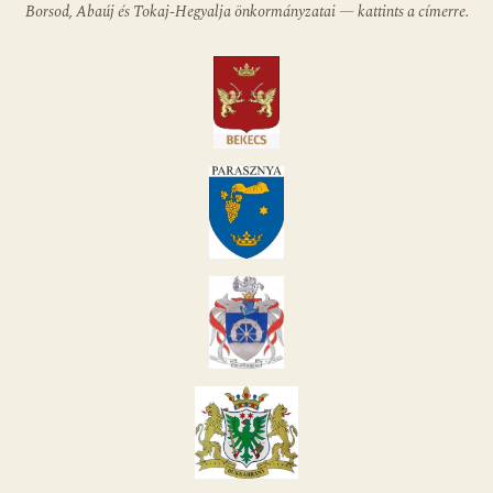
Borsod, Abaúj és Tokaj-Hegyalja önkormányzatai — kattints a címerre.