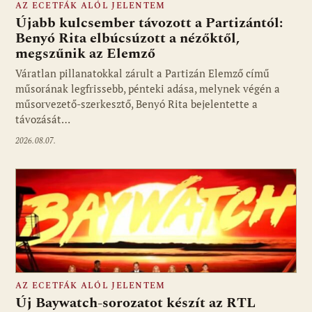
AZ ECETFÁK ALÓL JELENTEM
Újabb kulcsember távozott a Partizántól:
Benyó Rita elbúcsúzott a nézőktől,
megszűnik az Elemző
Fotó: media1.hu
Váratlan pillanatokkal zárult a Partizán Elemző című
műsorának legfrissebb, pénteki adása, melynek végén a
műsorvezető-szerkesztő, Benyó Rita bejelentette a
távozását…
2026.08.07.
AZ ECETFÁK ALÓL JELENTEM
Új Baywatch-sorozatot készít az RTL