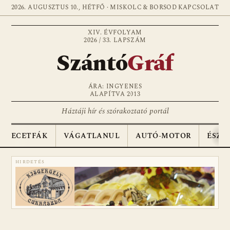
2026. AUGUSZTUS 10., HÉTFŐ · MISKOLC & BORSOD
KAPCSOLAT
XIV. ÉVFOLYAM
2026 / 33. LAPSZÁM
Szántó
Gráf
ÁRA: INGYENES
ALAPÍTVA 2013
Háztáji hír és szórakoztató portál
ECETFÁK
VÁGATLANUL
AUTÓ-MOTOR
ÉSZA
HIRDETÉS