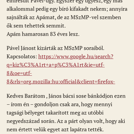
elhíresült Pável-ügy. Egyszer egy ügyész, egy más
alkalommal pedig egy bíró kifakadt nekem; annyira
sajnálták az Apámat, de az MSzMP-vel szemben
ők sem tehettek semmit.
Apám hamarosan 83 éves lesz.
Pável Jánost kizárták az MSzMP soraiból.
Kapcsolatos:
https://www.google.hu/search?
q=kiz%C3%A1rt+a+p%C3%A1rt&ie=utf-
8&oe=utf-
8&rls=org.mozilla:hu:official&client=firefox-
Kedves Barátom , János bácsi sose bánkódjon ezen
– írom én – gondoljon csak ara, hogy mennyi
tagsági bélyeget takarított meg az utóbbi
negyedszázad során. Az a párt olyan volt, hogy aki
nem értett velük egyet azt lapátra tették.