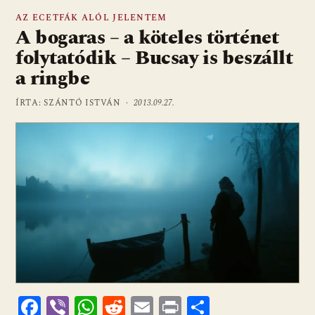
AZ ECETFÁK ALÓL JELENTEM
A bogaras – a köteles történet
folytatódik – Bucsay is beszállt
a ringbe
ÍRTA: SZÁNTÓ ISTVÁN ·
2013.09.27.
F
Vi
W
R
E
Pr
O