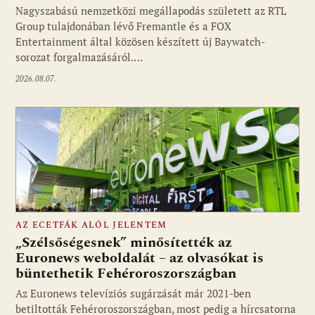
Nagyszabású nemzetközi megállapodás született az RTL
Group tulajdonában lévő Fremantle és a FOX
Fotó: media1.hu
Entertainment által közösen készített új Baywatch-
sorozat forgalmazásáról.…
2026.08.07.
AZ ECETFÁK ALÓL JELENTEM
„Szélsőségesnek” minősítették az
Euronews weboldalát – az olvasókat is
büntethetik Fehéroroszországban
Fotó: media1.hu
Az Euronews televíziós sugárzását már 2021-ben
betiltották Fehéroroszországban, most pedig a hírcsatorna