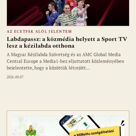
AZ ECETFÁK ALÓL JELENTEM
Labdapassz: a közmédia helyett a Sport TV
lesz a kézilabda otthona
A Magyar Kézilabda Szövetség és az AMC Global Media
Fotó: media1.hu
Central Europe a Media1-hez eljuttatott közleményében
bejelentette, hogy a közöttük létrejött…
2026.08.07.