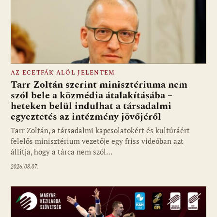
AZ ECETFÁK ALÓL JELENTEM
Tarr Zoltán szerint minisztériuma nem
szól bele a közmédia átalakításába –
heteken belül indulhat a társadalmi
Fotó: media1.hu
egyeztetés az intézmény jövőjéről
Tarr Zoltán, a társadalmi kapcsolatokért és kultúráért
felelős minisztérium vezetője egy friss videóban azt
állítja, hogy a tárca nem szól…
2026.08.07.