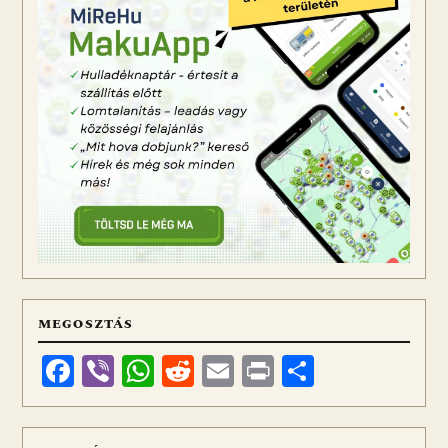
MEGOSZTÁS
Facebook
Viber
WhatsApp
Reddit
Email
Print
Ossza
meg