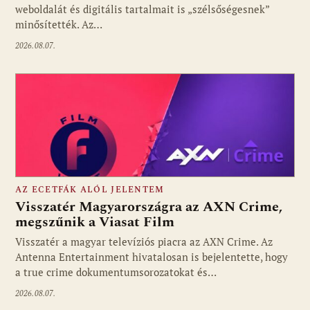
weboldalát és digitális tartalmait is „szélsőségesnek”
minősítették. Az…
2026.08.07.
AZ ECETFÁK ALÓL JELENTEM
Visszatér Magyarországra az AXN Crime,
megszűnik a Viasat Film
Visszatér a magyar televíziós piacra az AXN Crime. Az
Fotó: media1.hu
Antenna Entertainment hivatalosan is bejelentette, hogy
a true crime dokumentumsorozatokat és…
2026.08.07.