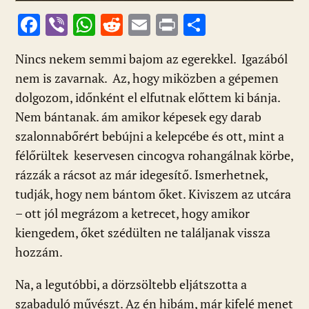
F
Vi
W
R
E
Pr
O
ac
b
h
e
m
in
ss
Nincs nekem semmi bajom az egerekkel. Igazából
e
er
at
d
ai
t
za
nem is zavarnak. Az, hogy miközben a gépemen
b
s
di
l
m
dolgozom, időnként el elfutnak előttem ki bánja.
o
A
t
e
Nem bántanak. ám amikor képesek egy darab
o
p
g
szalonnabőrért bebújni a kelepcébe és ott, mint a
k
p
félőrültek keservesen cincogva rohangálnak körbe,
rázzák a rácsot az már idegesítő. Ismerhetnek,
tudják, hogy nem bántom őket. Kiviszem az utcára
– ott jól megrázom a ketrecet, hogy amikor
kiengedem, őket szédülten ne találjanak vissza
hozzám.
Na, a legutóbbi, a dörzsöltebb eljátszotta a
szabaduló művészt. Az én hibám, már kifelé menet