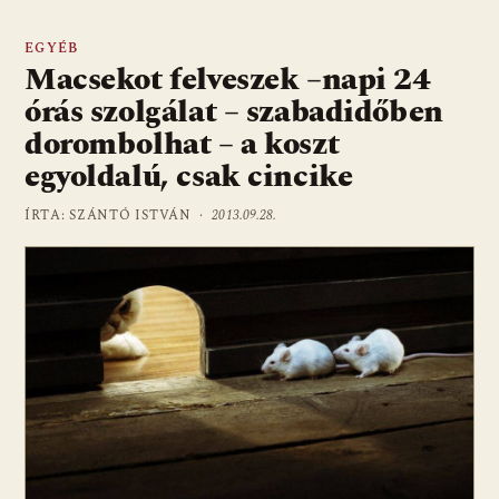
EGYÉB
Macsekot felveszek –napi 24
órás szolgálat – szabadidőben
dorombolhat – a koszt
egyoldalú, csak cincike
ÍRTA: SZÁNTÓ ISTVÁN ·
2013.09.28.