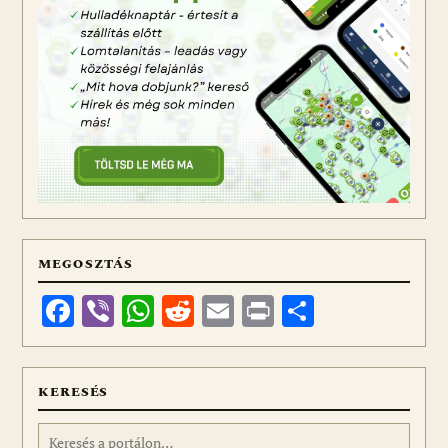
MEGOSZTÁS
Facebook
Viber
WhatsApp
Reddit
Email
Print
Ossza
meg
KERESÉS
Keresés: