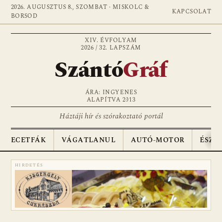
2026. AUGUSZTUS 8., SZOMBAT · MISKOLC &
KAPCSOLAT
BORSOD
XIV. ÉVFOLYAM
2026 / 32. LAPSZÁM
Szántó
Gráf
ÁRA: INGYENES
ALAPÍTVA 2013
Háztáji hír és szórakoztató portál
ECETFÁK
VÁGATLANUL
AUTÓ-MOTOR
ÉSZA
HIRDETÉS