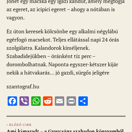
Jöhet egy macska egy igazi kandúr, amely megfogja
az egeret, az icipici egeret – ahogy a nótában is
vagyon.
Ez úton keresek kölcsönbe egy alkalmi négylábú
egérfogó macsekot. Teljes ellátással napi 24 órás
szolgálatra. Kalandorok kíméljenek.
Szabadidejükben – óránként tíz perc –
dorombolhatnak. Naponta egyszer-kétszer kijár
nekik a hátvakarás… jó gazdi, sürgős jeligére
szantograf.hu
F
Vi
W
R
E
Pr
O
ac
b
h
e
m
in
ss
e
er
at
d
ai
t
za
« ELŐZŐ CIKK
b
s
di
l
m
Ami kimaradt – a Gyurcsány szabadon könyvemből