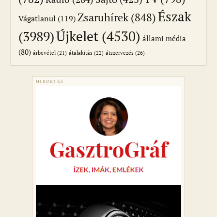
Észak
Zsaruhírek
(848)
Vágatlanul
(119)
Újkelet
(4530)
(3989)
állami média
(80)
átszervezés
(26)
árbevétel
(21)
átalakítás
(22)
HIRDETÉS