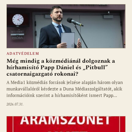
ADATVÉDELEM
Még mindig a közmédiánál dolgoznak a
hírhamisító Papp Dániel és „Pitbull”
csatornaigazgató rokonai?
A Media1 közmédiás források jelzése alapján három olyan
munkavállalóról kérdezte a Duna Médiaszolgáltatót, akik
információink szerint a hírhamisítóként ismert Papp…
2026.07.31.