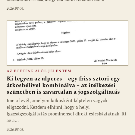
2026.08.06.
AZ ECETFÁK ALÓL JELENTEM
Ki legyen az alperes – egy friss sztori egy
átkosbélivel kombinálva – az itélkezési
szünetben is zavartalan a jogszolgáltatás
Ime a levél, amelyen laikusként képtelen vagyok
eligazodni. Kezdem elhinni, hogy a helyi
igazságszolgáltatás prominensei direkt csicskáztatnak. Itt
az a…
2026.08.06.