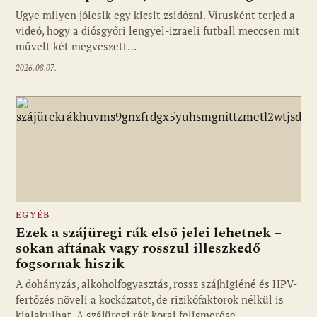
Ugye milyen jólesik egy kicsit zsidózni. Vírusként terjed a
videó, hogy a diósgyőri lengyel-izraeli futball meccsen mit
művelt két megveszett…
2026.08.07.
EGYÉB
Ezek a szájüregi rák első jelei lehetnek –
sokan aftának vagy rosszul illeszkedő
fogsornak hiszik
A dohányzás, alkoholfogyasztás, rossz szájhigiéné és HPV-
fertőzés növeli a kockázatot, de rizikófaktorok nélkül is
kialakulhat. A szájüregi rák korai felismerése…