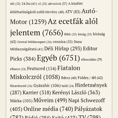
24.hu
(41)
akvizíció
(37)
A közélet
AI
(25)
4iG
(23)
Autó-
ATV
(83)
átláthatóságáról szóló törvény
(40)
Az ecetfák alól
Motor
(1259)
jelentem
(7656)
bíróság
Blikk
(25)
bírság
(25)
(62)
cenzúra
(55)
Duna
Central Médiacsoport
(24)
Editor
Déli Hírlap
(293)
Médiaszolgáltató
(41)
Egyéb
(6751)
Picks
(384)
elbocsátás
(29)
Fiatalon
Featured
(154)
elhunyt
(23)
Miskolczról
(1058)
Földes / 4H
(62)
fidesz
(40)
Hirdetmények
Gyászhír
(106)
főszerkesztő
(24)
halál
(24)
(287)
Karrier
(318)
Kerényi László
(363)
Műveim
(499)
Napi Schwezoff
Márka
(105)
Online média
(740)
Pályázatok
(405)
(782)
TV
(798)
Sajtó
(423)
Rádió
(284)