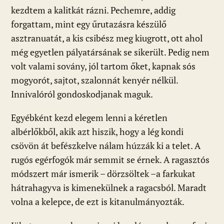
kezdtem a kalitkát rázni. Pechemre, addig
forgattam, mint egy űrutazásra készülő
asztranuatát, a kis csibész meg kiugrott, ott ahol
még egyetlen pályatársának se sikerült. Pedig nem
volt valami sovány, jól tartom őket, kapnak sós
mogyorót, sajtot, szalonnát kenyér nélkül.
Innivalóról gondoskodjanak maguk.
Egyébként kezd elegem lenni a kéretlen
albérlőkből, akik azt hiszik, hogy a lég kondi
csövön át befészkelve nálam húzzák ki a telet. A
rugós egérfogók már semmit se érnek. A ragasztós
módszert már ismerik – dörzsöltek –a farkukat
hátrahagyva is kimenekülnek a ragacsból. Maradt
volna a kelepce, de ezt is kitanulmányozták.