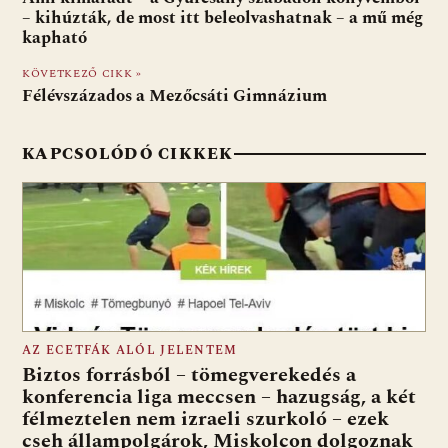
o
A
t
e
– kihúzták, de most itt beleolvashatnak – a mű még
kapható
o
p
g
KÖVETKEZŐ CIKK »
k
p
Félévszázados a Mezőcsáti Gimnázium
KAPCSOLÓDÓ CIKKEK
AZ ECETFÁK ALÓL JELENTEM
Biztos forrásból – tömegverekedés a
konferencia liga meccsen – hazugság, a két
félmeztelen nem izraeli szurkoló – ezek
cseh állampolgárok, Miskolcon dolgoznak