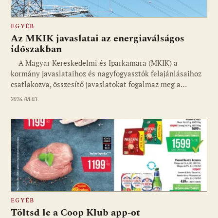
EGYÉB
Az MKIK javaslatai az energiaválságos
időszakban
A Magyar Kereskedelmi és Iparkamara (MKIK) a
kormány javaslataihoz és nagyfogyasztók felajánlásaihoz
csatlakozva, összesítő javaslatokat fogalmaz meg a…
2026.08.03.
EGYÉB
Töltsd le a Coop Klub app-ot