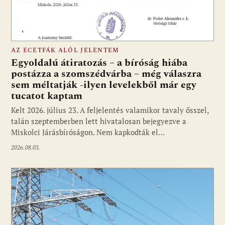
AZ ECETFÁK ALÓL JELENTEM
Egyoldalú átiratozás – a bíróság hiába
postázza a szomszédvárba – még válaszra
sem méltatják -ilyen levelekből már egy
tucatot kaptam
Kelt 2026. július 23. A feljelentés valamikor tavaly ősszel,
talán szeptemberben lett hivatalosan bejegyezve a
Miskolci Járásbíróságon. Nem kapkodták el…
2026.08.03.