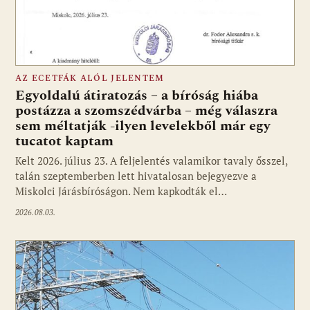
AZ ECETFÁK ALÓL JELENTEM
Egyoldalú átiratozás – a bíróság hiába
postázza a szomszédvárba – még válaszra
sem méltatják -ilyen levelekből már egy
tucatot kaptam
Kelt 2026. július 23. A feljelentés valamikor tavaly ősszel,
talán szeptemberben lett hivatalosan bejegyezve a
Miskolci Járásbíróságon. Nem kapkodták el…
2026.08.03.