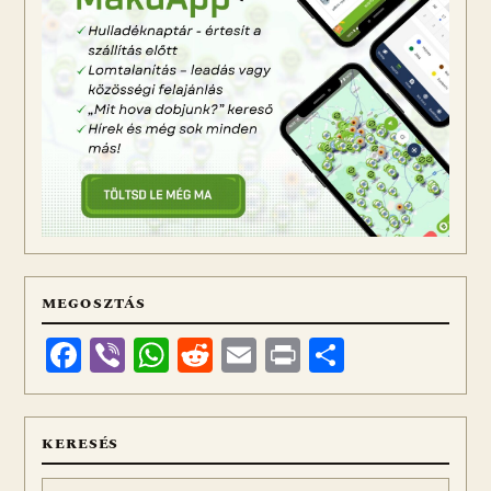
MEGOSZTÁS
Facebook
Viber
WhatsApp
Reddit
Email
Print
Ossza
meg
KERESÉS
Keresés: