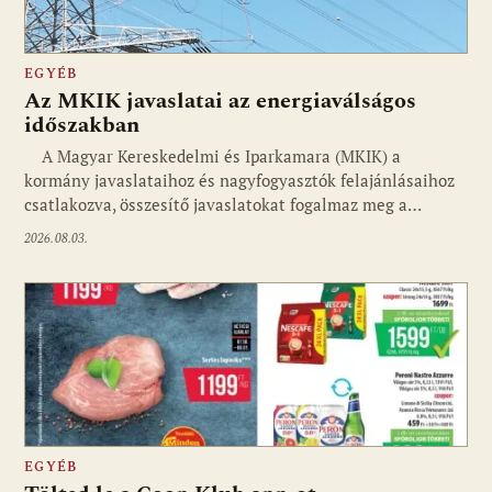
EGYÉB
Az MKIK javaslatai az energiaválságos
időszakban
A Magyar Kereskedelmi és Iparkamara (MKIK) a
kormány javaslataihoz és nagyfogyasztók felajánlásaihoz
csatlakozva, összesítő javaslatokat fogalmaz meg a…
2026.08.03.
EGYÉB