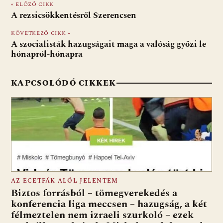
« ELŐZŐ CIKK
b
s
di
l
m
A rezsicsökkentésről Szerencsen
o
A
t
e
KÖVETKEZŐ CIKK »
o
p
g
A szocialisták hazugságait maga a valóság győzi le
hónapról-hónapra
k
p
KAPCSOLÓDÓ CIKKEK
AZ ECETFÁK ALÓL JELENTEM
Biztos forrásból – tömegverekedés a
konferencia liga meccsen – hazugság, a két
félmeztelen nem izraeli szurkoló – ezek