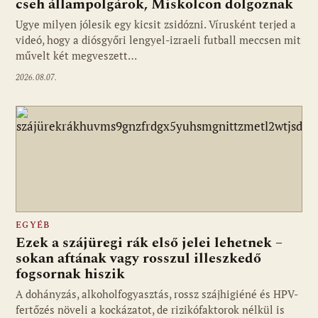
cseh állampolgárok, Miskolcon dolgoznak
Ugye milyen jólesik egy kicsit zsidózni. Vírusként terjed a
videó, hogy a diósgyőri lengyel-izraeli futball meccsen mit
művelt két megveszett…
2026.08.07.
EGYÉB
Ezek a szájüregi rák első jelei lehetnek –
sokan aftának vagy rosszul illeszkedő
fogsornak hiszik
A dohányzás, alkoholfogyasztás, rossz szájhigiéné és HPV-
fertőzés növeli a kockázatot, de rizikófaktorok nélkül is