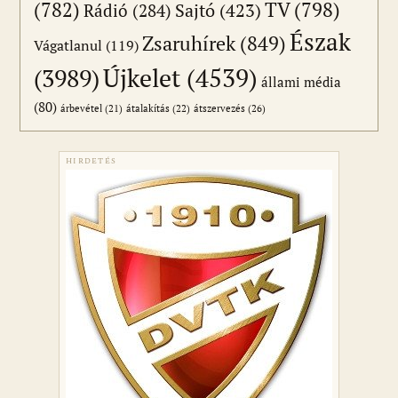
(782)
TV
(798)
Sajtó
(423)
Rádió
(284)
Észak
Zsaruhírek
(849)
Vágatlanul
(119)
Újkelet
(4539)
(3989)
állami média
(80)
átszervezés
(26)
árbevétel
(21)
átalakítás
(22)
HIRDETÉS