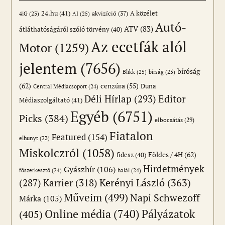
24.hu
(41)
akvizíció
(37)
A közélet
AI
(25)
4iG
(23)
Autó-
ATV
(83)
átláthatóságáról szóló törvény
(40)
Az ecetfák alól
Motor
(1259)
jelentem
(7656)
bíróság
Blikk
(25)
bírság
(25)
(62)
cenzúra
(55)
Duna
Central Médiacsoport
(24)
Editor
Déli Hírlap
(293)
Médiaszolgáltató
(41)
Egyéb
(6751)
Picks
(384)
elbocsátás
(29)
Fiatalon
Featured
(154)
elhunyt
(23)
Miskolczról
(1058)
Földes / 4H
(62)
fidesz
(40)
Hirdetmények
Gyászhír
(106)
főszerkesztő
(24)
halál
(24)
(287)
Karrier
(318)
Kerényi László
(363)
Műveim
(499)
Napi Schwezoff
Márka
(105)
Online média
(740)
Pályázatok
(405)