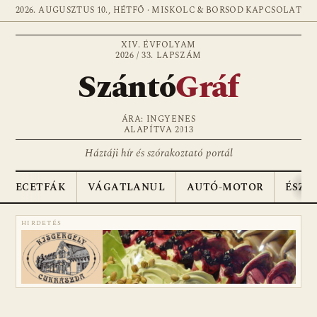
2026. AUGUSZTUS 10., HÉTFŐ · MISKOLC & BORSOD
KAPCSOLAT
XIV. ÉVFOLYAM
2026 / 33. LAPSZÁM
Szántó
Gráf
ÁRA: INGYENES
ALAPÍTVA 2013
Háztáji hír és szórakoztató portál
ECETFÁK
VÁGATLANUL
AUTÓ-MOTOR
ÉSZA
HIRDETÉS