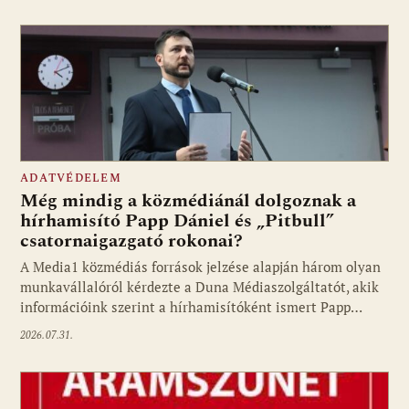
ADATVÉDELEM
Még mindig a közmédiánál dolgoznak a
hírhamisító Papp Dániel és „Pitbull”
csatornaigazgató rokonai?
A Media1 közmédiás források jelzése alapján három olyan
munkavállalóról kérdezte a Duna Médiaszolgáltatót, akik
információink szerint a hírhamisítóként ismert Papp…
2026.07.31.