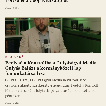
Töltsd le a Coop Klub app-ot
2026.08.03.
BEOLVADÁS
Beolvad a Kontrollba a Gulyáságyú Média –
Gulyás Balázs a kormányközeli lap
főmunkatársa lesz
Gulyás Balázs, a Gulyáságyú Média nevű YouTube-
csatorna alapító szerkesztője augusztus 1-jétől a Kontroll
főmunkatársaként folytatja pályafutását – jelentette be
pénteken…
2026.07.31.