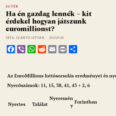
EGYÉB
Ha én gazdag lennék – kit
érdekel hogyan játszunk
euromillionst?
ÍRTA: SZÁNTÓ ISTVÁN ·
2013.09.30.
F
Vi
W
R
E
Pr
O
ac
b
h
e
m
in
ss
e
er
at
d
ai
t
za
b
s
di
l
m
Az EuroMillions lottósorsolás eredményei és ny
o
A
t
e
Nyerőszámok:
11, 15, 38, 41, 43 + 2, 6
o
p
g
k
p
Nyeremén
Forintban
Nyertes
Találat
y